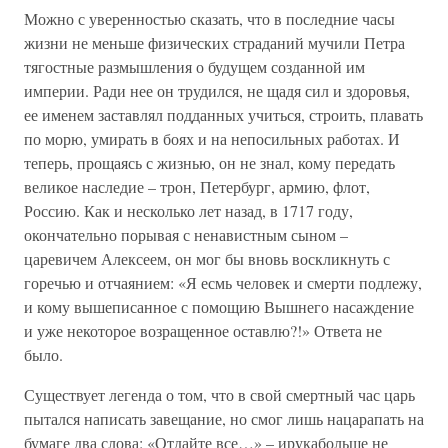
Можно с уверенностью сказать, что в последние часы
жизни не меньше физических страданий мучили Петра
тягостные размышления о будущем созданной им
империи. Ради нее он трудился, не щадя сил и здоровья,
ее именем заставлял подданных учиться, строить, плавать
по морю, умирать в боях и на непосильных работах. И
теперь, прощаясь с жизнью, он не знал, кому передать
великое наследие – трон, Петербург, армию, флот,
Россию. Как и несколько лет назад, в 1717 году,
окончательно порывая с ненавистным сыном –
царевичем Алексеем, он мог бы вновь воскликнуть с
горечью и отчаянием: «Я есмь человек и смерти подлежу,
и кому вышеписанное с помощию Вышнего насаждение
и уже некоторое возращенное оставлю?!» Ответа не
было.
Существует легенда о том, что в свой смертный час царь
пытался написать завещание, но смог лишь нацарапать на
бумаге два слова: «Отдайте все…» – ирукабольше не