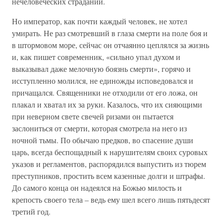
нечеловеческих страданий.
Но император, как почти каждый человек, не хотел
умирать. Не раз смотревший в глаза смерти на поле боя и
в штормовом море, сейчас он отчаянно цеплялся за жизнь
и, как пишет современник, «сильно упал духом и
выказывал даже мелочную боязнь смерти», горячо и
исступленно молился, не единожды исповедовался и
причащался. Священники не отходили от его ложа, он
плакал и хватал их за руки. Казалось, что их сияющими
при неверном свете свечей ризами он пытается
заслониться от смерти, которая смотрела на него из
ночной тьмы. По обычаю предков, во спасение души
царь, всегда беспощадный к нарушителям своих суровых
указов и регламентов, распорядился выпустить из тюрем
преступников, простить всем казенные долги и штрафы.
До самого конца он надеялся на Божью милость и
крепость своего тела – ведь ему шел всего лишь пятьдесят
третий год.