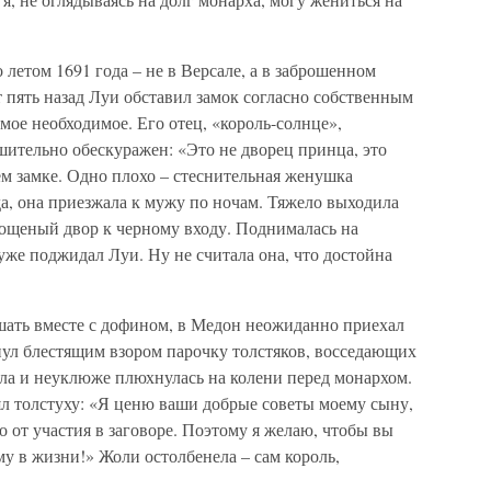
 летом 1691 года – не в Версале, а в заброшенном
 пять назад Луи обставил замок согласно собственным
мое необходимое. Его отец, «король-солнце»,
шительно обескуражен: «Это не дворец принца, это
м замке. Одно плохо – стеснительная женушка
да, она приезжала к мужу по ночам. Тяжело выходила
мощеный двор к черному входу. Поднималась на
 уже поджидал Луи. Ну не считала она, что достойна
шать вместе с дофином, в Медон неожиданно приехал
нул блестящим взором парочку толстяков, восседающих
ла и неуклюже плюхнулась на колени перед монархом.
ял толстуху: «Я ценю ваши добрые советы моему сыну,
о от участия в заговоре. Поэтому я желаю, чтобы вы
му в жизни!» Жоли остолбенела – сам король,