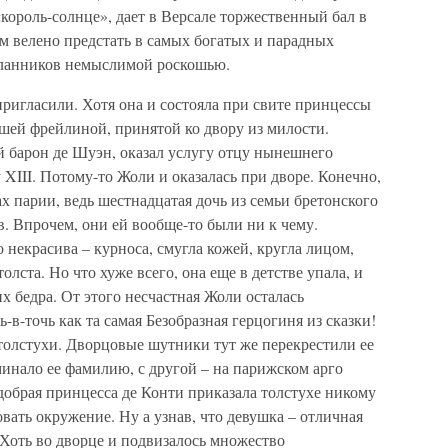
ороль-солнце», дает в Версале торжественный бал в
ем велено предстать в самых богатых и парадных
сланников немыслимой роскошью.
ригласили. Хотя она и состояла при свите принцессы
дшей фрейлиной, принятой ко двору из милости.
й барон де Шуэн, оказал услугу отцу нынешнего
III. Потому-то Жоли и оказалась при дворе. Конечно,
ах парии, ведь шестнадцатая дочь из семьи бретонского
в. Впрочем, они ей вообще-то были ни к чему.
 некрасива – курноса, смугла кожей, кругла лицом,
олста. Но что хуже всего, она еще в детстве упала, и
х бедра. От этого несчастная Жоли осталась
-в-точь как та самая Безобразная герцогиня из сказки!
толстухи. Дворцовые шутники тут же перекрестили ее
инало ее фамилию, с другой – на парижском арго
добрая принцесса де Конти приказала толстухе никому
овать окружение. Ну а узнав, что девушка – отличная
. Хоть во дворце и подвизалось множество