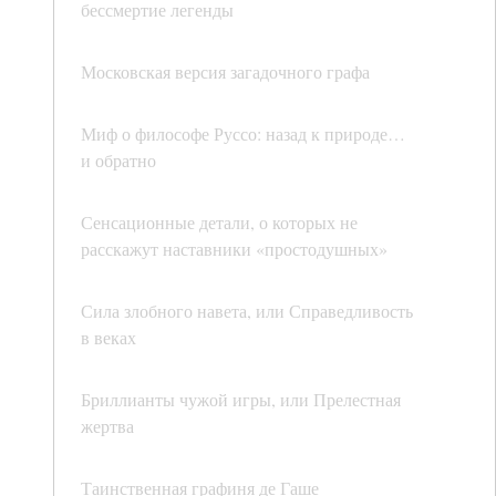
бессмертие легенды
Московская версия загадочного графа
Миф о философе Руссо: назад к природе…
и обратно
Сенсационные детали, о которых не
расскажут наставники «простодушных»
Сила злобного навета, или Справедливость
в веках
Бриллианты чужой игры, или Прелестная
жертва
Таинственная графиня де Гаше