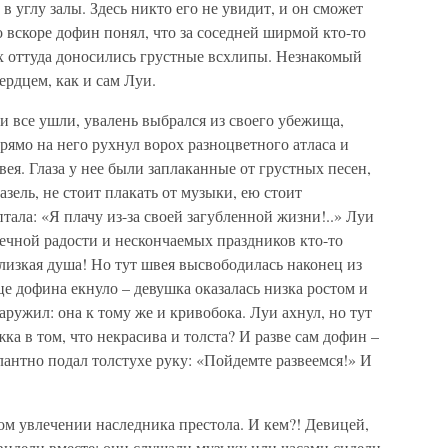
в углу залы. Здесь никто его не увидит, и он сможет
вскоре дофин понял, что за соседней ширмой кто-то
ах оттуда доносились грустные всхлипы. Незнакомый
рдцем, как и сам Луи.
и все ушли, увалень выбрался из своего убежища,
ямо на него рухнул ворох разноцветного атласа и
ея. Глаза у нее были заплаканные от грустных песен,
зель, не стоит плакать от музыки, ею стоит
тала: «Я плачу из-за своей загубленной жизни!..» Луи
ечной радости и нескончаемых праздников кто-то
 близкая душа! Но тут швея высвободилась наконец из
дце дофина екнуло – девушка оказалась низка ростом и
ружил: она к тому же и кривобока. Луи ахнул, но тут
жка в том, что некрасива и толста? И разве сам дофин –
лантно подал толстухе руку: «Пойдемте развеемся!» И
ом увлечении наследника престола. И кем?! Девицей,
видели вместе: они слушали музыку или часами сидели