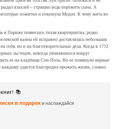
рыдал взахлеб – страшно ведь пережить сына. А
 нехитрые пожитки и покинула Медон. К чему жить во
ь в Париже появилась тихая квартирантка, редко
оролевской казны ей исправно доставлялась небольшая
на себя, но и на благотворительные дела. Когда в 1732
ворных льстецов, некогда увивавшихся вокруг
дить ее на кладбище Сен-Поль. Но ее помянули верные
не каждому удается благородно прожить жизнь, словно
книг! 📚
писки в подарок
и наслаждайся