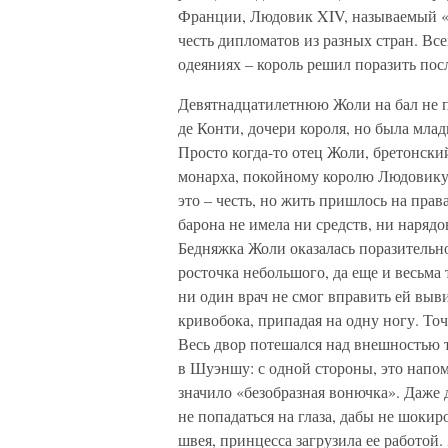
Франции, Людовик XIV, называемый «к
честь дипломатов из разных стран. Вс
одеяниях – король решил поразить по
Девятнадцатилетнюю Жоли на бал не п
де Конти, дочери короля, но была мла
Просто когда-то отец Жоли, бретонски
монарха, покойному королю Людовику X
это – честь, но жить пришлось на прав
барона не имела ни средств, ни нарядо
Бедняжка Жоли оказалась поразительно
росточка небольшого, да еще и весьма т
ни один врач не смог вправить ей выви
кривобока, припадая на одну ногу. Точь
Весь двор потешался над внешностью 
в Шуэншу: с одной стороны, это напом
значило «безобразная вонючка». Даже 
не попадаться на глаза, дабы не шокир
швея, принцесса загрузила ее работой