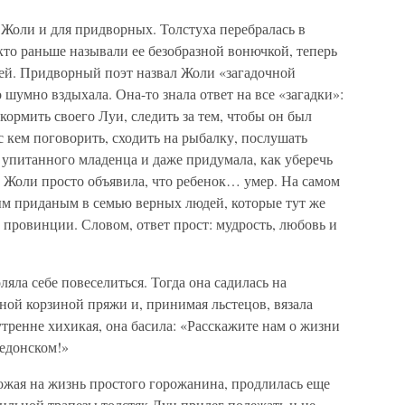
 Жоли и для придворных. Толстуха перебралась в
 кто раньше называли ее безобразной вонючкой, теперь
лей. Придворный поэт назвал Жоли «загадочной
шумно вздыхала. Она-то знала ответ на все «загадки»:
кормить своего Луи, следить за тем, чтобы он был
с кем поговорить, сходить на рыбалку, послушать
 упитанного младенца и даже придумала, как уберечь
. Жоли просто объявила, что ребенок… умер. На самом
ым приданым в семью верных людей, которые тут же
в провинции. Словом, ответ прост: мудрость, любовь и
яла себе повеселиться. Тогда она садилась на
ной корзиной пряжи и, принимая льстецов, вязала
тренне хихикая, она басила: «Расскажите нам о жизни
Медонском!»
ожая на жизнь простого горожанина, продлилась еще
обильной трапезы толстяк Луи прилег полежать и не