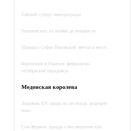
Тайный супруг императрицы
Разумовские: от любви до ненависти
Правда о Софье Перовской: мечты и месть
Керенский и Ульянов: февральско-
октябрьские парадоксы
Медонская королева
Людовик XV: вверх по лестнице, ведущей
вниз
Сен-Жермен: правда о бессмертном или