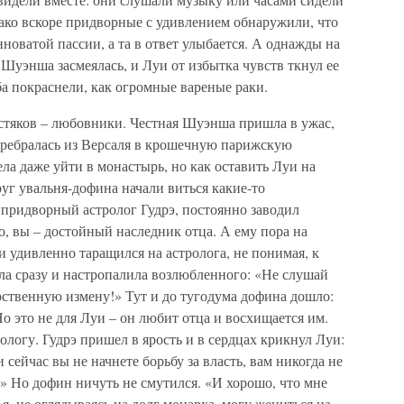
ако вскоре придворные с удивлением обнаружили, что
новатой пассии, а та в ответ улыбается. А однажды на
, Шуэнша засмеялась, и Луи от избытка чувств ткнул ее
а покраснели, как огромные вареные раки.
лстяков – любовники. Честная Шуэнша пришла в ужас,
перебралась из Версаля в крошечную парижскую
ла даже уйти в монастырь, но как оставить Луи на
руг увальня-дофина начали виться какие-то
 придворный астролог Гудрэ, постоянно заводил
, вы – достойный наследник отца. А ему пора на
и удивленно таращился на астролога, не понимая, к
ла сразу и настропалила возлюбленного: «Не слушай
арственную измену!» Тут и до тугодума дофина дошло:
Но это не для Луи – он любит отца и восхищается им.
ологу. Гудрэ пришел в ярость и в сердцах крикнул Луи:
 сейчас вы не начнете борьбу за власть, вам никогда не
!» Но дофин ничуть не смутился. «И хорошо, что мне
 я, не оглядываясь на долг монарха, могу жениться на