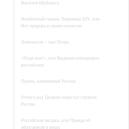
Василия Шуйского
Необычный сыщик Людовика XIV, или
Нет пророка в своем отечестве
Ломоносов – сын Петра
«Поди вон!», или Видения императриц
российских
Принц, навязанный России
Отчего род Трезини перестал служить
России
Российская загадка, или Правда об
оболганном в веках