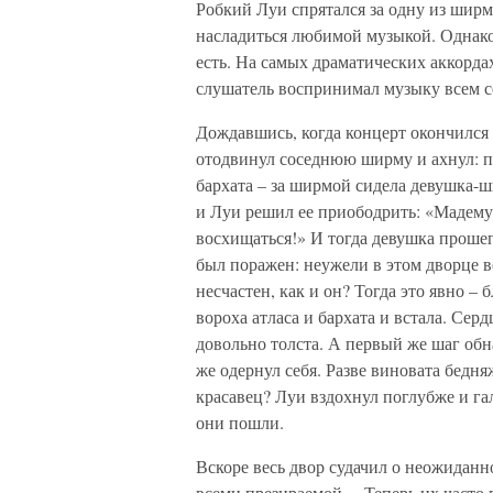
Робкий Луи спрятался за одну из ширм 
насладиться любимой музыкой. Однако 
есть. На самых драматических аккорд
слушатель воспринимал музыку всем се
Дождавшись, когда концерт окончился 
отодвинул соседнюю ширму и ахнул: пр
бархата – за ширмой сидела девушка-шв
и Луи решил ее приободрить: «Мадемуа
восхищаться!» И тогда девушка прошеп
был поражен: неужели в этом дворце в
несчастен, как и он? Тогда это явно –
вороха атласа и бархата и встала. Сер
довольно толста. А первый же шаг обна
же одернул себя. Разве виновата бедня
красавец? Луи вздохнул поглубже и га
они пошли.
Вскоре весь двор судачил о неожиданн
всеми презираемой… Теперь их часто 