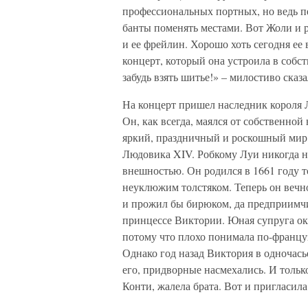
профессиональных портных, но ведь пе
банты поменять местами. Вот Жоли и р
и ее фрейлин. Хорошо хоть сегодня е
концерт, который она устроила в собс
забудь взять шитье!» – милостиво сказа
На концерт пришел наследник короля
Он, как всегда, маялся от собственной
яркий, праздничный и роскошный мир 
Людовика XIV. Робкому Луи никогда не
внешностью. Он родился в 1661 году т
неуклюжим толстяком. Теперь он вечно 
и прожил бы бирюком, да предприимчи
принцессе Виктории. Юная супруга ока
потому что плохо понимала по-французс
Однако год назад Виктория в одночасье
его, придворные насмехались. И только
Конти, жалела брата. Вот и пригласила