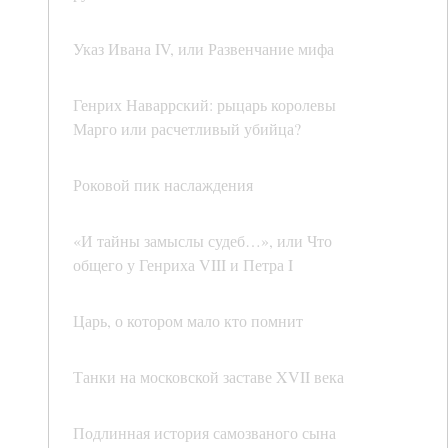
Указ Ивана IV, или Развенчание мифа
Генрих Наваррский: рыцарь королевы
Марго или расчетливый убийца?
Роковой пик наслаждения
«И тайны замыслы судеб…», или Что
общего у Генриха VIII и Петра I
Царь, о котором мало кто помнит
Танки на московской заставе XVII века
Подлинная история самозваного сына