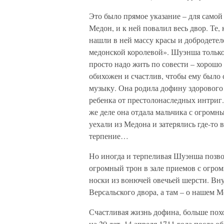
Это было прямое указание – для самой
Медон, и к ней повалил весь двор. Те,
нашли в ней массу красы и добродете
медонской королевой». Шуэнша только 
просто надо жить по совести – хорошо 
обихожен и счастлив, чтобы ему было 
музыку. Она родила дофину здорового
ребенка от престолонаследных интриг
же деле она отдала мальчика с огромн
уехали из Медона и затерялись где-то 
терпение…
Но иногда и терпеливая Шуэнша позвол
огромный трон в зале приемов с огром
носки из вонючей овечьей шерсти. Вну
Версальского двора, а там – о нашем 
Счастливая жизнь дофина, больше пох
на 20 лет. 14 апреля 1711 года после 