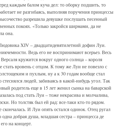
ред каждым балом куча дел: то оборку подшить, то
аботает не разгибаясь, выполняя поручения принцессы
е высочество разрешила девушке послушать песенный
твенных покоях. «Только закройся ширмами, да не
ла она.
 Людовика XIV – двадцатидевятилетний дофин Луи.
 никчемности. Ведь его не воспринимают всерьез. Весь
Версаля кружится вокруг одного солнца – короля
 стать вровень с отцом. К тому же Луи не повезло с
олстощеким и пухлым, ну а к 30 годам вообще стал
стеснялся людей, забиваясь в какой-нибудь угол. Так
вый родитель еще в 15 лет женил сынка на баварской
залась под стать Луи – тоже некрасива и молчалива,
ки. Но толстяк был ей рад: все-таки кто-то рядом.
 скончалась. И Луи опять остался одинок. Отец ругал
 одна добрая душа, младшая сестра – принцесса де
 его на концерт.