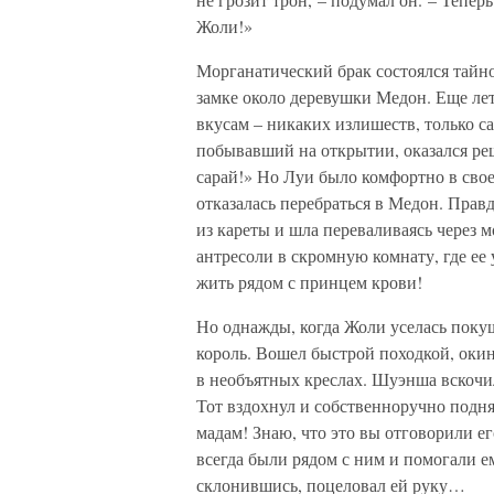
Жоли!»
Морганатический брак состоялся тайно
замке около деревушки Медон. Еще лет
вкусам – никаких излишеств, только са
побывавший на открытии, оказался ре
сарай!» Но Луи было комфортно в свое
отказалась перебраться в Медон. Прав
из кареты и шла переваливаясь через 
антресоли в скромную комнату, где ее
жить рядом с принцем крови!
Но однажды, когда Жоли уселась поку
король. Вошел быстрой походкой, оки
в необъятных креслах. Шуэнша вскочи
Тот вздохнул и собственноручно подн
мадам! Знаю, что это вы отговорили ег
всегда были рядом с ним и помогали е
склонившись, поцеловал ей руку…