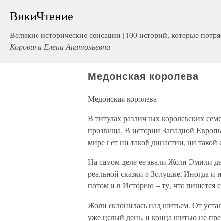
ВикиЧтение
Великие исторические сенсации [100 историй, которые потря
Коровина Елена Анатольевна
Медонская королева
Медонская королева
В титулах различных королевских семей
прозвища. В истории Западной Европы
мире нет ни такой династии, ни такой 
На самом деле ее звали Жоли Эмили де
реальной сказки о Золушке. Иногда и 
потом и в Историю – ту, что пишется
Жоли склонилась над шитьем. От устал
уже целый день, и конца шитью не пред