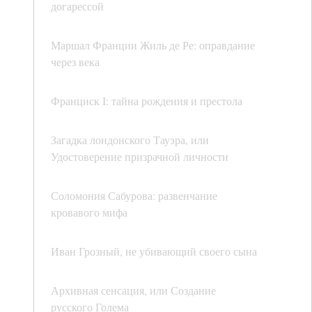
догарессой
Маршал Франции Жиль де Ре: оправдание
через века
Франциск I: тайна рождения и престола
Загадка лондонского Тауэра, или
Удостоверение призрачной личности
Соломония Сабурова: развенчание
кровавого мифа
Иван Грозный, не убивающий своего сына
Архивная сенсация, или Создание
русского Голема