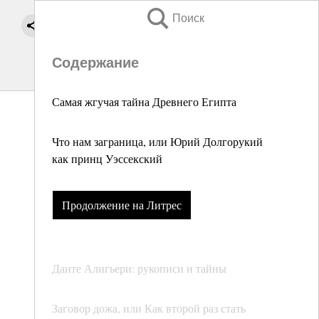
Поиск
Содержание
Самая жгучая тайна Древнего Египта
Что нам заграница, или Юрий Долгорукий
как принц Уэссекский
Продолжение на Литрес
Данте Алигьери: рукописи и тайны
Заговор дожа, или Как второй раз стать