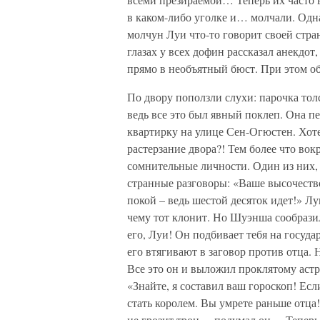
в каком-либо уголке и… молчали. Одн
молчун Луи что-то говорит своей стран
глазах у всех дофин рассказал анекдот
прямо в необъятный бюст. При этом об
По двору поползли слухи: парочка то
ведь все это был явный поклеп. Она 
квартирку на улице Сен-Огюстен. Хоте
растерзание двора?! Тем более что вок
сомнительные личности. Один из них,
странные разговоры: «Ваше высочество
покой – ведь шестой десяток идет!» Лу
чему тот клонит. Но Шуэнша сообрази
его, Луи! Он подбивает тебя на госуд
его втягивают в заговор против отца. 
Все это он и выложил проклятому астр
«Знайте, я составил ваш гороскоп! Если
стать королем. Вы умрете раньше отца
не грозит трон, – подумал он. – Теперь