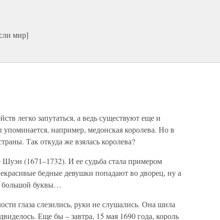
сли мир]
ств легко запутаться, а ведь существуют еще и
 упоминается, например, медонская королева. Но в
страны. Так откуда же взялась королева?
 Шуэн (1671–1732). И ее судьба стала примером
некрасивые бедные девушки попадают во дворец, ну а
 с большой буквы…
ости глаза слезились, руки не слушались. Она шила
виделось. Еще бы – завтра, 15 мая 1690 года, король