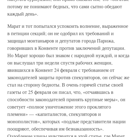
потому не понимают бедных, что сами сытно обедают
каждый день».
Марат и тот попытался успокоить волнение, выраженное
в петиции секций; он не одобрил их требований и
защищал монтаньяров и депутатов города Парижа,
говоривших в Конвенте против заключений депутации.
Но Марат хорошо был знаком с народной нуждой, и когда
он выслушал три недели спустя рабочих женщин,
явившихся в Конвент 24 февраля с требованием от
законодателей защиты против спекуляторов, он сейчас же
стал на сторону бедноты. В очень горячей статье своей
газеты от 25 февраля он писал, что, «отчаявшись в
способности законодателей принять крупные меры», он
советует «полное уничтожение этого проклятого
племени» — «капиталистов, спекуляторов и
монополистов», которых «подлые представители нации
поощряют, обеспечивая им безнаказанность».
Озлобление улицы чувствуется в этой статье, где Марат