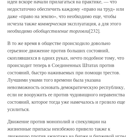
идеи вскоре начали прилагаться на практике, — что
недостаточно обеспечить каждому «право на труд» или
даже «право на землю», что необходимо еще, чтобы
исчезла также
коммерческая
эксплуатация, а для этого
необходимо
обобществление торговли
[232]
.
В то же время в обществе происходило довольно
серьезное движение против больших состояний,
скоплявшихся в одних руках, нечто подобное тому, что
происходит теперь в Соединенных Штатах против
состояний, быстро наживаемых при помощи трестов.
Лучшими умами того времени была указана
невозможность основать демократическую республику,
если не вооружить ее против чудовищного неравенства
состояний, которое тогда уже намечалось и грозило еще
усилиться.
Движение против монополий и спекуляции на
жизненные припасы неизбежно привело также к
движению против ажиотажа на бирже и биржевой игры