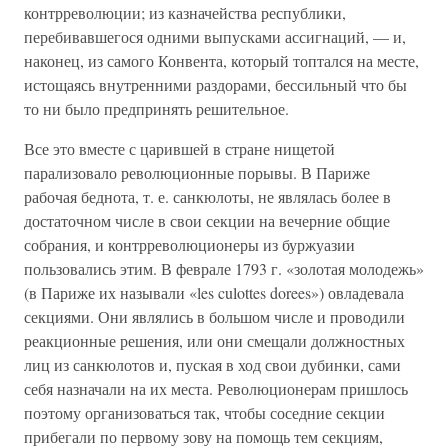
контрреволюции; из казначейства республики,
перебивавшегося одними выпусками ассигнаций, — и,
наконец, из самого Конвента, который топтался на месте,
истощаясь внутренними раздорами, бессильный что бы
то ни было предпринять решительное.
Все это вместе с царившей в стране нищетой
парализовало революционные порывы. В Париже
рабочая беднота, т. е. санкюлоты, не являлась более в
достаточном числе в свои секции на вечерние общие
собрания, и контрреволюционеры из буржуазии
пользовались этим. В феврале 1793 г. «золотая молодежь»
(в Париже их называли «les culottes dorees») овладевала
секциями. Они являлись в большом числе и проводили
реакционные решения, или они смещали должностных
лиц из санкюлотов и, пуская в ход свои дубинки, сами
себя назначали на их места. Революционерам пришлось
поэтому организоваться так, чтобы соседние секции
прибегали по первому зову на помощь тем секциям,