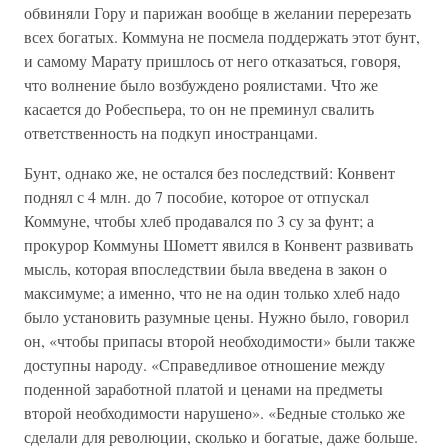
обвиняли Гору и парижан вообще в желании перерезать
всех богатых. Коммуна не посмела поддержать этот бунт,
и самому Марату пришлось от него отказаться, говоря,
что волнение было возбуждено роялистами. Что же
касается до Робеспьера, то он не преминул свалить
ответственность на подкуп иностранцами.
Бунт, однако же, не остался без последствий: Конвент
поднял с 4 млн. до 7 пособие, которое от отпускал
Коммуне, чтобы хлеб продавался по 3 су за фунт; а
прокурор Коммуны Шометт явился в Конвент развивать
мысль, которая впоследствии была введена в закон о
максимуме; а именно, что не на один только хлеб надо
было установить разумные цены. Нужно было, говорил
он, «чтобы припасы второй необходимости» были также
доступны народу. «Справедливое отношение между
поденной заработной платой и ценами на предметы
второй необходимости нарушено». «Бедные столько же
сделали для революции, сколько и богатые, даже больше.