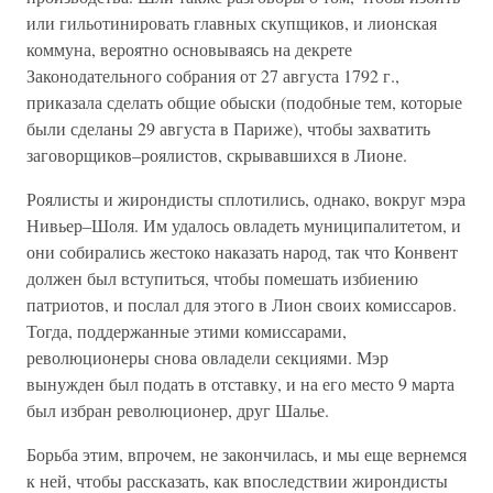
или гильотинировать главных скупщиков, и лионская
коммуна, вероятно основываясь на декрете
Законодательного собрания от 27 августа 1792 г.,
приказала сделать общие обыски (подобные тем, которые
были сделаны 29 августа в Париже), чтобы захватить
заговорщиков–роялистов, скрывавшихся в Лионе.
Роялисты и жирондисты сплотились, однако, вокруг мэра
Нивьер–Шоля. Им удалось овладеть муниципалитетом, и
они собирались жестоко наказать народ, так что Конвент
должен был вступиться, чтобы помешать избиению
патриотов, и послал для этого в Лион своих комиссаров.
Тогда, поддержанные этими комиссарами,
революционеры снова овладели секциями. Мэр
вынужден был подать в отставку, и на его место 9 марта
был избран революционер, друг Шалье.
Борьба этим, впрочем, не закончилась, и мы еще вернемся
к ней, чтобы рассказать, как впоследствии жирондисты