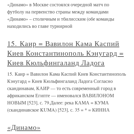
«Динамо» в Москве состоялся очередной матч по
футболу на первенство страны между командами
«Динамо» – столичным и тбилисским (обе команды
находились во главе турнирной
15. Каир = Вавилон Кама Каспий
Киев Константинополь Кэнугард =
Киев Кюльфингаланд Ладога
15. Каир = Вавилон Кама Каспий Киев Константинополь
Кэнугард = Киев Кюльфингаланд Ладога Согласно
скандинавам, КАИР — то есть современный город в
африканском Египте — именовался ВАВИЛОНОМ
НОВЫМ [523], с. 79.Далее: река КАМА = КУМА
(скандинавское KUMA) [523], с. 35 = * = КИННА
«Динамо»