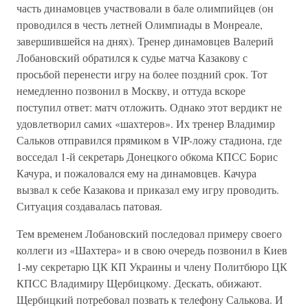
часть динамовцев участвовали в бале олимпийцев (он
проводился в честь летней Олимпиады в Монреале,
завершившейся на днях). Тренер динамовцев Валерий
Лобановский обратился к судье матча Казакову с
просьбой перенести игру на более поздний срок. Тот
немедленно позвонил в Москву, и оттуда вскоре
поступил ответ: матч отложить. Однако этот вердикт не
удовлетворил самих «шахтеров». Их тренер Владимир
Сальков отправился прямиком в VIP-ложу стадиона, где
восседал 1-й секретарь Донецкого обкома КПСС Борис
Качура, и пожаловался ему на динамовцев. Качура
вызвал к себе Казакова и приказал ему игру проводить.
Ситуация создавалась патовая.
Тем временем Лобановский последовал примеру своего
коллеги из «Шахтера» и в свою очередь позвонил в Киев
1-му секретарю ЦК КП Украины и члену Политбюро ЦК
КПСС Владимиру Щербицкому. Дескать, обижают.
Щербицкий потребовал позвать к телефону Салькова. И