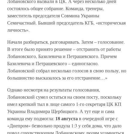
Лобановского вызвали в ЦК. А через несколько дней
состоялось общее собрание. Команда, тренеры,
заместитель председателя Совмина Украины
Семичастный. Бывший председатель КГБ, «историческая
личность».
Начали разбираться, разговаривать. Затем – голосование.
В итоге было принято решение – отстранить от работы
Лобановского, Базилевича и Петрашевского. Причем
Базилевича и Петрашевского – единогласно.
Лобановский собрал несколько голосов в свою пользу, но
большинство высказалось за его отстранение…»
Однако несмотря на результаты голосования,
Лобановский сумел остаться на своем посту, поскольку
имел крепкий тыл в лице самого 1-го секретаря ЦК КП
Украины Владимира Щербицкого. А тут еще и сама
18 августа
команда ему подмогла:
в очередной игре с
«Днепром» безвольно продула 1:3 у себя дома, что дало
повод сочувствующим Лобановскому людям усомниться