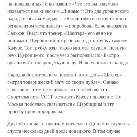
на повышенных тонах заявил: «Что это вы вздумали
издеваться над киевским „Динамо“? Это для украинского
народа особая команда». – «Я действую в соответствии с
регламентом чемпионата», – попробовал было возразить
Сальков. Видя, что тренер «Шахтера» его явно не
понимает, Щербицкий потребовал отдать трубку самому
Качуре. Тот трубку взял, около минуты слушал гневную
речь Щербицкого, после чего распорядился: «Быстро
организуйте товарищескую игру. Надо успокоить народ».
Народ действительно успокоили: в тот день «Шахтер»
сыграл товарищеский матч со своим дублем. Однако
Сальков на этом не успокоился и потребовал от
Спорткомитета СССР засчитать Киеву поражение. Но
Москва побоялась связываться с Щербицким и эту
просьбу проигнорировала.
Другой скандал с участием киевского «Динамо» случился
спустя несколько дней после донецкого. В том случае