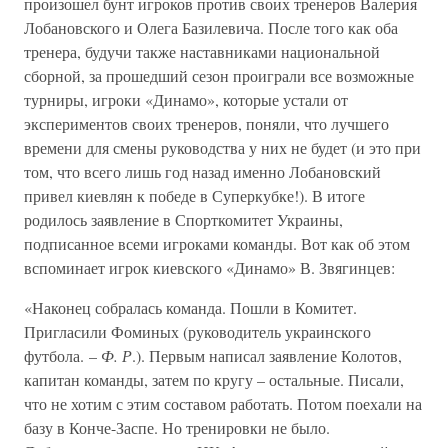
произошел бунт игроков против своих тренеров Валерия
Лобановского и Олега Базилевича. После того как оба
тренера, будучи также наставниками национальной
сборной, за прошедший сезон проиграли все возможные
турниры, игроки «Динамо», которые устали от
экспериментов своих тренеров, поняли, что лучшего
времени для смены руководства у них не будет (и это при
том, что всего лишь год назад именно Лобановский
привел киевлян к победе в Суперкубке!). В итоге
родилось заявление в Спорткомитет Украины,
подписанное всеми игроками команды. Вот как об этом
вспоминает игрок киевского «Динамо» В. Звягинцев:
«Наконец собралась команда. Пошли в Комитет.
Пригласили Фоминых (руководитель украинского
футбола. –
Ф. Р
.). Первым написал заявление Колотов,
капитан команды, затем по кругу – остальные. Писали,
что не хотим с этим составом работать. Потом поехали на
базу в Конче-Заспе. Но тренировки не было.