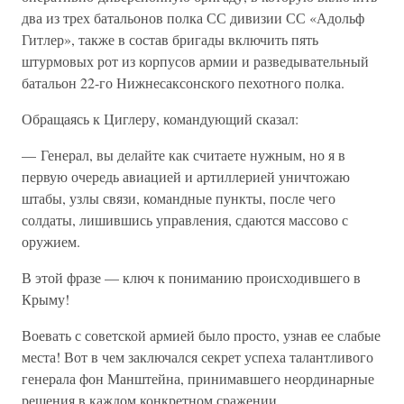
два из трех батальонов полка СС дивизии СС «Адольф
Гитлер», также в состав бригады включить пять
штурмовых рот из корпусов армии и разведывательный
батальон 22-го Нижнесаксонского пехотного полка.
Обращаясь к Циглеру, командующий сказал:
— Генерал, вы делайте как считаете нужным, но я в
первую очередь авиацией и артиллерией уничтожаю
штабы, узлы связи, командные пункты, после чего
солдаты, лишившись управления, сдаются массово с
оружием.
В этой фразе — ключ к пониманию происходившего в
Крыму!
Воевать с советской армией было просто, узнав ее слабые
места! Вот в чем заключался секрет успеха талантливого
генерала фон Манштейна, принимавшего неординарные
решения в каждом конкретном сражении.