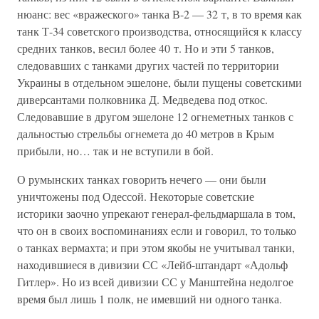
нюанс: вес «вражеского» танка В-2 — 32 т, в то время как
танк Т-34 советского производства, относящийся к классу
средних танков, весил более 40 т. Но и эти 5 танков,
следовавших с танками других частей по территории
Украины в отдельном эшелоне, были пущены советскими
диверсантами полковника Д. Медведева под откос.
Следовавшие в другом эшелоне 12 огнеметных танков с
дальностью стрельбы огнемета до 40 метров в Крым
прибыли, но… так и не вступили в бой.
О румынских танках говорить нечего — они были
уничтожены под Одессой. Некоторые советские
историки заочно упрекают генерал-фельдмаршала в том,
что он в своих воспоминаниях если и говорил, то только
о танках вермахта; и при этом якобы не учитывал танки,
находившиеся в дивизии СС «Лейб-штандарт «Адольф
Гитлер». Но из всей дивизии СС у Манштейна недолгое
время был лишь 1 полк, не имевший ни одного танка.