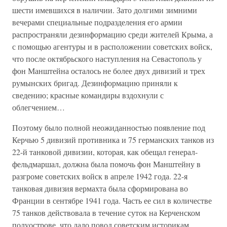
шести имевшихся в наличии. Зато долгими зимними
вечерами специальные подразделения его армии
распространяли дезинформацию среди жителей Крыма, а
с помощью агентуры и в расположении советских войск,
что после октябрьского наступления на Севастополь у
фон Манштейна осталось не более двух дивизий и трех
румынских бригад. Дезинформацию приняли к
сведению; красные командиры вздохнули с
облегчением…
Поэтому было полной неожиданностью появление под
Керчью 5 дивизий противника и 75 германских танков из
22-й танковой дивизии, которая, как обещал генерал-
фельдмаршал, должна была помочь фон Манштейну в
разгроме советских войск в апреле 1942 года. 22-я
танковая дивизия вермахта была сформирована во
Франции в сентябре 1941 года. Часть ее сил в количестве
75 танков действовала в течение суток на Керченском
полуострове, что дало повод советским историкам