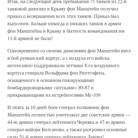
Итак, на следующий день пребывания 75 танков из 22-й
танковой дивизии в Крыму фон Манштейн получил
приказ о возвращении всех этих танков. Приказ был
выполнен. Больше никогда и никаких танков в армии
фон Манштейна в Крыму в бытность командования им
11-й армией не было!
Одновременно со своими дивизиями фон Манштейн ввел
в бой румынский корпус, а с воздуха его войска
интенсивно поддерживали летчики 8-го воздушного
корпуса генерала Вольфрама фон Рихтгофена,
оснащенного в основном пикирующими
бомбардировщиками «штуками» Ю-87 и
прикрывающими их истребителями Me-109.
И опять за 10 дней боев генерал-полковник фон
Манштейн полностью уничтожил две советские армии —
44-ю армию генерал-лейтенанта Черняка и 47-ю армию
генерал-майора Колганова, а также разгромил основные
силы 51-й армии генерал-лейтенанта Львова!