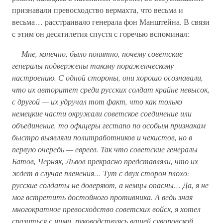
признавали превосходство вермахта, что весьма и
весьма… расстраивало генерала фон Манштейна. В связи
с этим он десятилетия спустя с горечью вспоминал:
— Мне, конечно, было понятно, почему советские
генералы подвержены такому пораженческому
настроению. С одной стороны, они хорошо осознавали,
что их авторитет среди русских солдат крайне невысок,
с другой — их удручал тот факт, что как только
немецкие части окружали советское соединение или
объединение, то офицеры гестапо по особым признакам
быстро выявляли политработников и чекистов, но в
первую очередь — евреев. Так что советские генералы
Батов, Черняк, Львов прекрасно представляли, что их
ждет в случае пленения… Тут с двух сторон плохо:
русские солдаты не доверяют, а немцы опасны… Да, я не
мог встретить достойного противника. А ведь зная
многократное превосходство советских войск, я хотел
сразиться с ними, руководствуясь вашей суворовской