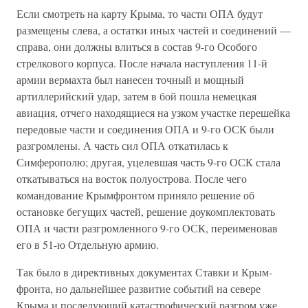
Если смотреть на карту Крыма, то части ОПА будут
размещены слева, а остатки иных частей и соединений —
справа, они должны влиться в состав 9-го Особого
стрелкового корпуса. После начала наступления 11-й
армии вермахта был нанесен точный и мощный
артиллерийский удар, затем в бой пошла немецкая
авиация, отчего находящиеся на узком участке перешейка
передовые части и соединения ОПА и 9-го ОСК были
разгромлены. А часть сил ОПА откатилась к
Симферополю; другая, уцелевшая часть 9-го ОСК стала
откатываться на восток полуострова. После чего
командование Крымфронтом приняло решение об
остановке бегущих частей, решение доукомплектовать
ОПА и части разгромленного 9-го ОСК, переименовав
его в 51-ю Отдельную армию.
Так было в директивных документах Ставки и Крым-
фронта, но дальнейшее развитие событий на севере
Крыма и последующий катастрофический разгром уже