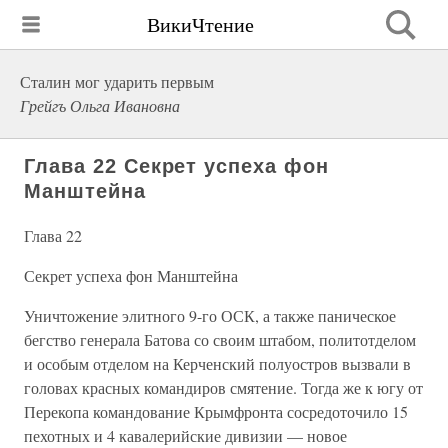
ВикиЧтение
Сталин мог ударить первым
Грейгъ Ольга Ивановна
Глава 22 Секрет успеха фон
Манштейна
Глава 22
Секрет успеха фон Манштейна
Уничтожение элитного 9-го ОСК, а также паническое
бегство генерала Батова со своим штабом, политотделом
и особым отделом на Керченский полуостров вызвали в
головах красных командиров смятение. Тогда же к югу от
Перекопа командование Крымфронта сосредоточило 15
пехотных и 4 кавалерийские дивизии — новое