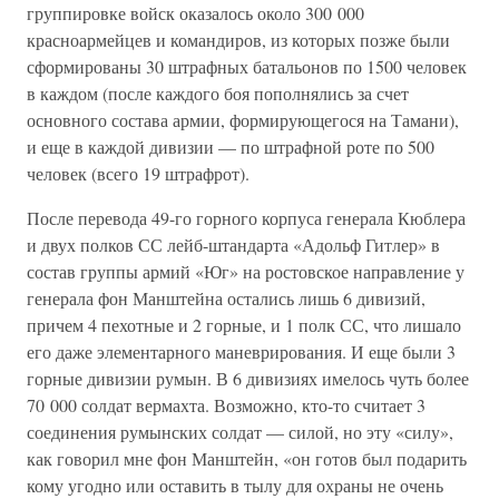
группировке войск оказалось около 300 000
красноармейцев и командиров, из которых позже были
сформированы 30 штрафных батальонов по 1500 человек
в каждом (после каждого боя пополнялись за счет
основного состава армии, формирующегося на Тамани),
и еще в каждой дивизии — по штрафной роте по 500
человек (всего 19 штрафрот).
После перевода 49-го горного корпуса генерала Кюблера
и двух полков СС лейб-штандарта «Адольф Гитлер» в
состав группы армий «Юг» на ростовское направление у
генерала фон Манштейна остались лишь 6 дивизий,
причем 4 пехотные и 2 горные, и 1 полк СС, что лишало
его даже элементарного маневрирования. И еще были 3
горные дивизии румын. В 6 дивизиях имелось чуть более
70 000 солдат вермахта. Возможно, кто-то считает 3
соединения румынских солдат — силой, но эту «силу»,
как говорил мне фон Манштейн, «он готов был подарить
кому угодно или оставить в тылу для охраны не очень