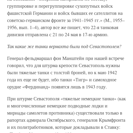
группировке и перегруппировке сухопутных войск
фашистской Германии и войск бывших ее сателлитов на
советско-германском фронте за 1941–1945 гг.» (М., 1955–
1956, вып. 1–4), автор все же пишет, что 22-я танковая
дивизия отправлена с 21 по 24 мая в 17-ю армию.
Так какие же танки вермахта были под Севастополем?
Генерал-фельдмаршал фон Манштейн при нашей встрече
говорил, что для штурма крепости Севастополь нужны
были тяжелые танки с толстой броней, но к маю 1942
года их еще не будет, ибо танки «Тигр» и самоходное
орудие «Фердинанд» появятся лишь в 1943 году.
При штурме Севастополя «тяжелые немецкие танки» (как
и многочисленные немецкие подводные лодки и
мириады самолетов противника) существовали только в
рапортах адмирала Октябрьского, генералов Крымфронта
и их политработников, которые докладывали в Ставку: