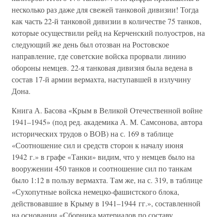
несколько раз даже для свежей танковой дивизии! Тогда
как часть 22-й танковой дивизии в количестве 75 танков,
которые осуществили рейд на Керченский полуостров, на
следующий же день был отозван на Ростовское
направление, где советские войска прорвали линию
обороны немцев. 22-я танковая дивизия была ведена в
состав 17-й армии вермахта, наступавшей в излучину
Дона.
Книга А. Басова «Крым в Великой Отечественной войне
1941–1945» (под ред. академика А. М. Самсонова, автора
исторических трудов о ВОВ) на с. 169 в таблице
«Соотношение сил и средств сторон к началу июня
1942 г.» в графе «Танки» видим, что у немцев было на
вооружении 450 танков и соотношение сил по танкам
было 1:12 в пользу вермахта. Там же, на с. 319, в таблице
«Сухопутные войска немецко-фашистского блока,
действовавшие в Крыму в 1941–1944 гг.», составленной
на основании «Сборника материалов по составу,