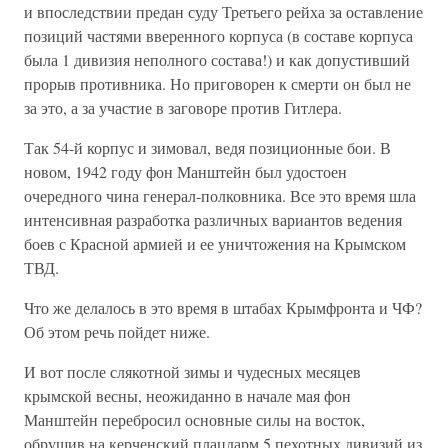
и впоследствии предан суду Третьего рейха за оставление
позиций частями вверенного корпуса (в составе корпуса
была 1 дивизия неполного состава!) и как допустивший
прорыв противника. Но приговорен к смерти он был не
за это, а за участие в заговоре против Гитлера.
Так 54-й корпус и зимовал, ведя позиционные бои. В
новом, 1942 году фон Манштейн был удостоен
очередного чина генерал-полковника. Все это время шла
интенсивная разработка различных вариантов ведения
боев с Красной армией и ее уничтожения на Крымском
ТВД.
Что же делалось в это время в штабах Крымфронта и ЧФ?
Об этом речь пойдет ниже.
И вот после слякотной зимы и чудесных месяцев
крымской весны, неожиданно в начале мая фон
Манштейн перебросил основные силы на восток,
обрушив на керченский плацдарм 5 пехотных дивизий из