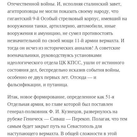
Отечественной войны. И, исполняя сталинский завет,
агитпроповцы не могли показать своему народу, что
гигантский 9-й Особый стрелковый корпус, имевший на
вооружении танки, артиллерию, автомобили, иные
вооружения и амуницию, не сумел противостоять
незначительной по своей мощи 11-й армии вермахта. И
тогда он исчез из исторических анналов! А советские
военачальники, руководствуясь установками
идеологического отдела ЦК КПСС, ушли от истинного
состояния дел, беспредельно исказив события войны,
особенно ее двух первых лет. Отсюда — и
фальсификации, и путаница.
Итак, новое формирование, определенное как 51-я
Отдельная армия, во главе которой был поставлен
генерал-полковник Ф. И. Кузнецов, развернулось на
рубеже Геническ — Сиваш — Перекоп. Полагая, что тем
самым будет закрыт путь на Севастополь для
наступающего вермахта. В общей сложности в этой