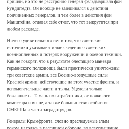
пришли, но это не расстроило генерал-фельдмаршала фон
Рундштедта. Он вообще не вмешивался в действия
подчиненных генералов, и тем более в действия фон
Манштейна, отдавая себе отчет, что тот выкрутится при
любом раскладе.
Ничего удивительного нет в том, что советские
источники указывают иные сведения о советских
военнопленных и потерях вооружений и боевой техники.
Как не говорят, что в результате блестящего маневра
германского полководца были практически уничтожены
три советские армии, все Военно-воздушные силы
Красной армии, действующие на этом участке фронта, и
вспомогательные части и тылы. Уцелели только
бежавшие на Тамань политработники, от полкового
комиссара и выше, а также большинство особистов
СМЕРШа и части заградотрядов.
Генералы Крымфронта, словно преследуемые злым
роком, находясь в пассивной обороне, во всеуслышание