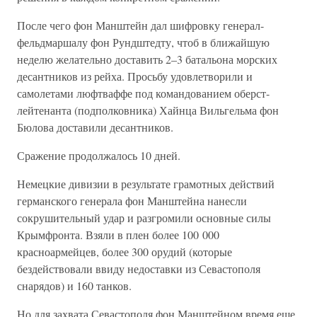
После чего фон Манштейн дал шифровку генерал-
фельдмаршалу фон Рундштедту, чтоб в ближайшую
неделю желательно доставить 2–3 батальона морских
десантников из рейха. Просьбу удовлетворили и
самолетами люфтваффе под командованием оберст-
лейтенанта (подполковника) Хайнца Вильгельма фон
Бюлова доставили десантников.
Сражение продолжалось 10 дней.
Немецкие дивизии в результате грамотных действий
германского генерала фон Манштейна нанесли
сокрушительный удар и разгромили основные силы
Крымфронта. Взяли в плен более 100 000
красноармейцев, более 300 орудий (которые
бездействовали ввиду недоставки из Севастополя
снарядов) и 160 танков.
Но для захвата Севастополя фон Манштейном время еще