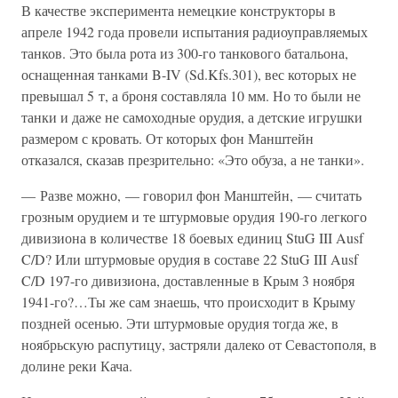
В качестве эксперимента немецкие конструкторы в
апреле 1942 года провели испытания радиоуправляемых
танков. Это была рота из 300-го танкового батальона,
оснащенная танками B-IV (Sd.Kfs.301), вес которых не
превышал 5 т, а броня составляла 10 мм. Но то были не
танки и даже не самоходные орудия, а детские игрушки
размером с кровать. От которых фон Манштейн
отказался, сказав презрительно: «Это обуза, а не танки».
— Разве можно, — говорил фон Манштейн, — считать
грозным орудием и те штурмовые орудия 190-го легкого
дивизиона в количестве 18 боевых единиц StuG III Ausf
C/D? Или штурмовые орудия в составе 22 StuG III Ausf
C/D 197-го дивизиона, доставленные в Крым 3 ноября
1941-го?…Ты же сам знаешь, что происходит в Крыму
поздней осенью. Эти штурмовые орудия тогда же, в
ноябрьскую распутицу, застряли далеко от Севастополя, в
долине реки Кача.