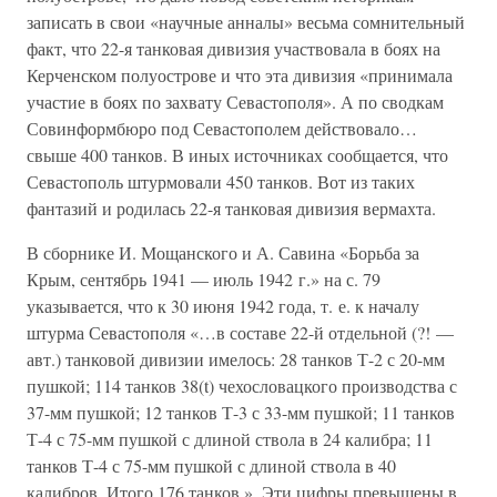
записать в свои «научные анналы» весьма сомнительный
факт, что 22-я танковая дивизия участвовала в боях на
Керченском полуострове и что эта дивизия «принимала
участие в боях по захвату Севастополя». А по сводкам
Совинформбюро под Севастополем действовало…
свыше 400 танков. В иных источниках сообщается, что
Севастополь штурмовали 450 танков. Вот из таких
фантазий и родилась 22-я танковая дивизия вермахта.
В сборнике И. Мощанского и А. Савина «Борьба за
Крым, сентябрь 1941 — июль 1942 г.» на с. 79
указывается, что к 30 июня 1942 года, т. е. к началу
штурма Севастополя «…в составе 22-й отдельной (?! —
авт.) танковой дивизии имелось: 28 танков Т-2 с 20-мм
пушкой; 114 танков 38(t) чехословацкого производства с
37-мм пушкой; 12 танков Т-3 с 33-мм пушкой; 11 танков
Т-4 с 75-мм пушкой с длиной ствола в 24 калибра; 11
танков Т-4 с 75-мм пушкой с длиной ствола в 40
калибров. Итого 176 танков.». Эти цифры превышены в