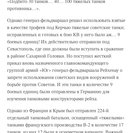
«Подбито 30 танков… 40… 100 тяжелых танков
противника…».
Однако генерал-фельдмаршал решил использовать взятые
в качестве трофеев под Керчью тяжелые советские танки;
исправленных и готовых к бою КВ у него было аж… 9
боевых единиц! Их действительно отправили под
Севастополь, где они должны были вступить в сражение
в районе Сахарной Головки. Но поступил жесткий
приказ вновь назначенного главнокомандующего
группой армий «Юг» генерал-фельдмаршала Рейхенау о
запрете использования советских видов вооружений в
борьбе против Советов. И эти танки в количестве 9
боевых единиц были отправлены в Германию для
изучения танковыми конструкторами рейха.
Однако из Франции в Крым был отправлен 224-й
отдельный танковый батальон, оснащенный «тяжелыми»
танками французского производства В-2 в количестве 17
танков, из них 12 были в огнеметном варианте. Важный