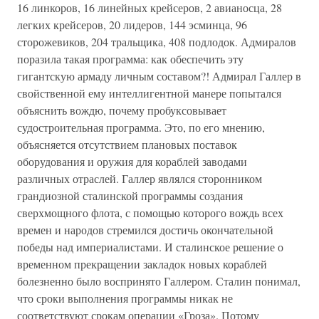
16 линкоров, 16 линейных крейсеров, 2 авианосца, 28
легких крейсеров, 20 лидеров, 144 эсминца, 96
сторожевиков, 204 тральщика, 408 подлодок. Адмиралов
поразила такая программа: как обеспечить эту
гигантскую армаду личным составом?! Адмирал Галлер в
свойственной ему интеллигентной манере попытался
объяснить вождю, почему пробуксовывает
судостроительная программа. Это, по его мнению,
объясняется отсутствием плановых поставок
оборудования и оружия для кораблей заводами
различных отраслей. Галлер являлся сторонником
грандиозной сталинской программы создания
сверхмощного флота, с помощью которого вождь всех
времен и народов стремился достичь окончательной
победы над империалистами. И сталинское решение о
временном прекращении закладок новых кораблей
болезненно было воспринято Галлером. Сталин понимал,
что сроки выполнения программы никак не
соответствуют срокам операции «Гроза». Потому