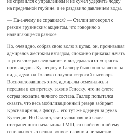
не справился с управлением и не сумел удержать лодку
на предельной глубине, и ее раздавило давлением воды.
— Па-а-ачему не справился? — Сталин заговорил с
резким грузинским акцентом, что говорило о
надвигающемся разносе.
Но, очевидно, собрав свою волю в кулак, он, пронизывая
адмиралов жестоким взглядом, спокойно приказал начать
тщательное расследование; и воздержался от «строгих
оргвыводов». Кузнецову и Галлеру было «поставлено на
вид», адмирал Головко получил «строгий выговор».
Воспользовавшись этим, адмиралы осмелились и
перешли в контратаку, заявив Генсеку, что на флоте
острая нехватка личного состава. Галлер попытался
сказать, что весь мобилизационный резерв забирает
Красная армия, а флоту… его тут же одернул за рукав
Кузнецов. Но Сталин, явно услышавший слова
отстраненного начальника ГМШ, со свойственной ему
гениальностью решил вопрос, словно и не заметив