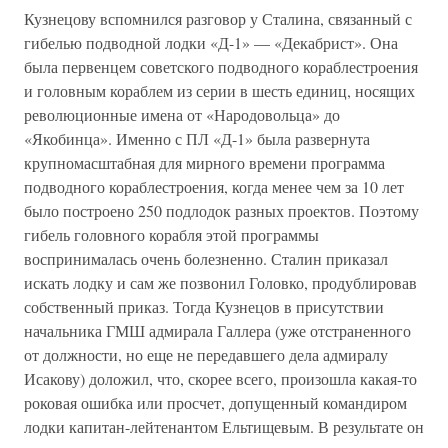
Кузнецову вспомнился разговор у Сталина, связанный с
гибелью подводной лодки «Д-1» — «Декабрист». Она
была первенцем советского подводного кораблестроения
и головным кораблем из серии в шесть единиц, носящих
революционные имена от «Народовольца» до
«Якобинца». Именно с ПЛ «Д-1» была развернута
крупномасштабная для мирного времени программа
подводного кораблестроения, когда менее чем за 10 лет
было построено 250 подлодок разных проектов. Поэтому
гибель головного корабля этой программы
воспринималась очень болезненно. Сталин приказал
искать лодку и сам же позвонил Головко, продублировав
собственный приказ. Тогда Кузнецов в присутствии
начальника ГМШ адмирала Галлера (уже отстраненного
от должности, но еще не передавшего дела адмиралу
Исакову) доложил, что, скорее всего, произошла какая-то
роковая ошибка или просчет, допущенный командиром
лодки капитан-лейтенантом Ельтищевым. В результате он