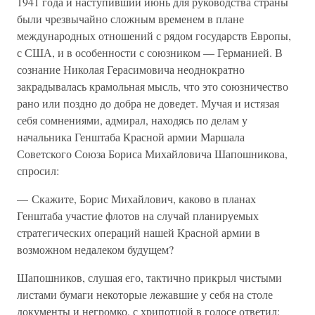
1941 года и наступивший июнь для руководства страны
были чрезвычайно сложным временем в плане
международных отношений с рядом государств Европы,
с США, и в особенности с союзником — Германией. В
сознание Николая Герасимовича неоднократно
закрадывалась крамольная мысль, что это союзничество
рано или поздно до добра не доведет. Мучая и истязая
себя сомнениями, адмирал, находясь по делам у
начальника Генштаба Красной армии Маршала
Советского Союза Бориса Михайловича Шапошникова,
спросил:
— Скажите, Борис Михайлович, каково в планах
Генштаба участие флотов на случай планируемых
стратегических операций нашей Красной армии в
возможном недалеком будущем?
Шапошников, слушая его, тактично прикрыл чистыми
листами бумаги некоторые лежавшие у себя на столе
документы и негромко, с хрипотцой в голосе ответил: