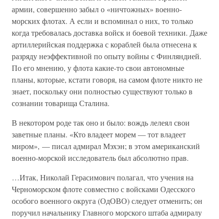
армии, совершенно забыл о «ничтожных» военно-
морских флотах. А если и вспоминал о них, то только
когда требовалась доставка войск и боевой техники. Даже
артиллерийская поддержка с кораблей была отнесена к
разряду неэффективной по опыту войны с Финляндией.
По его мнению, у флота какие-то свои автономные
планы, которые, кстати говоря, на самом флоте никто не
знает, поскольку они полностью существуют только в
сознании товарища Сталина.
В некотором роде так оно и было: вождь лелеял свои
заветные планы. «Кто владеет морем — тот владеет
миром», — писал адмирал Мэхэн; в этом американский
военно-морской исследователь был абсолютно прав.
…Итак, Николай Герасимович полагал, что учения на
Черноморском флоте совместно с войсками Одесского
особого военного округа (ОдОВО) следует отменить; он
поручил начальнику Главного морского штаба адмиралу