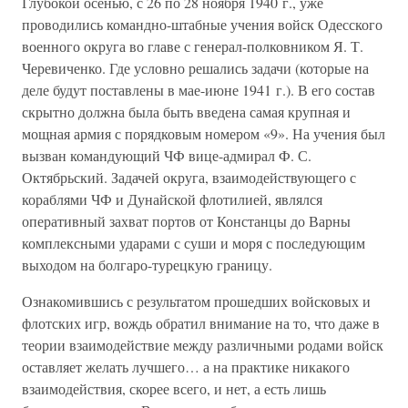
Глубокой осенью, с 26 по 28 ноября 1940 г., уже
проводились командно-штабные учения войск Одесского
военного округа во главе с генерал-полковником Я. Т.
Черевиченко. Где условно решались задачи (которые на
деле будут поставлены в мае-июне 1941 г.). В его состав
скрытно должна была быть введена самая крупная и
мощная армия с порядковым номером «9». На учения был
вызван командующий ЧФ вице-адмирал Ф. С.
Октябрьский. Задачей округа, взаимодействующего с
кораблями ЧФ и Дунайской флотилией, являлся
оперативный захват портов от Констанцы до Варны
комплексными ударами с суши и моря с последующим
выходом на болгаро-турецкую границу.
Ознакомившись с результатом прошедших войсковых и
флотских игр, вождь обратил внимание на то, что даже в
теории взаимодействие между различными родами войск
оставляет желать лучшего… а на практике никакого
взаимодействия, скорее всего, и нет, а есть лишь