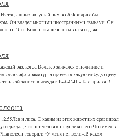
оля
7Из тогдашних августейших особ Фридрих был,
хом. Он владел многими иностранными языками. Он
ольтера. Он с Вольтером переписывался и даже
оля
аждый раз, когда Вольтер заикался о политике и
ил философа-драматурга прочесть какую-нибудь сцену
латинской записи выглядят: B-A-C-H – Бах приехал!
олеона
12.55Лев и лиса. С каким из этих животных сравнивал
тверждал, что нет человека трусливее его.Что имел в
7Наполеон говорил: «У меня нет воли».В каком