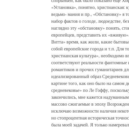
спорыньей, как было показано еще Хоф
«Установка», понятно, христианская: к
ведьмо- мания и пр., «Обстановку» я т
набор фактов о голоде, людоедстве, бе
наглядно эту «обстановку» понять, ст
европейцев, представить их «вживую».
Витта» время, как жили, какие бытовы
собой европейские города и т.п. Для т
христианская культура», необходимо в
соответствуют реальности фантомные 
романтиков и прочих гуманитариев для
идеализированный образ Средневековь
картине того, как оно было на самом 
средневековье» по Ле Гоффу, поскольк
закончились, мне кажется надуманным
массово сжигаемые в эпоху Возрождени
исключаю возможности наличия некот
но стопроцентная историческая точнос
была моей задачей. Я только намерева