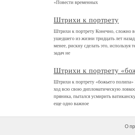
«Повести временных
Штрихи к портрету
Штрихи к портрету Конечно, сложно в
ушедшего из жизни тридцать лет назад 
менее, рискну сделать это, используя
задач не
Штрихи к портрету «бо
Штрихи к портрету «божьего полипа» В
ход всю свою дипломатическую ловкос
пряника, пытался усмирить ватиканск
еще одно важное
О пр