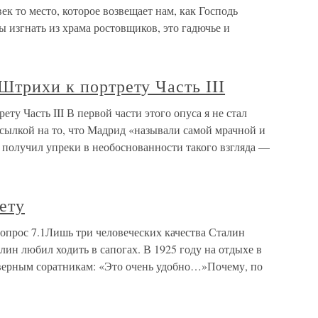
к то место, которое возвещает нам, как Господь
бы изгнать из храма ростовщиков, это гадючье и
Штрихи к портрету Часть III
ту Часть III В первой части этого опуса я не стал
ылкой на то, что Мадрид «называли самой мрачной и
о получил упреки в необоснованности такого взгляда —
ету
опрос 7.1Лишь три человеческих качества Сталин
ин любил ходить в сапогах. В 1925 году на отдыхе в
верным соратникам: «Это очень удобно…»Почему, по