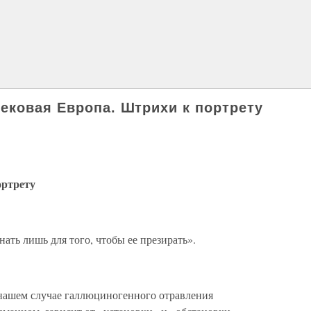
ековая Европа. Штрихи к портрету
ортрету
ать лишь для того, чтобы ее презирать».
нашем случае галлюциногенного отравления