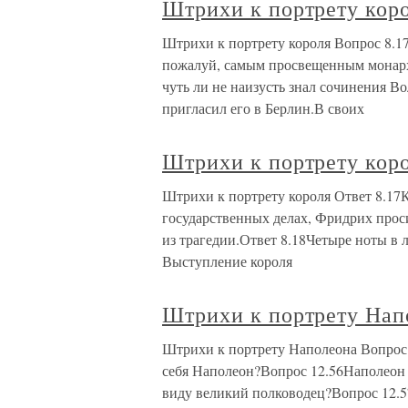
Штрихи к портрету кор
Штрихи к портрету короля Вопрос 8.1
пожалуй, самым просвещенным монар
чуть ли не наизусть знал сочинения В
пригласил его в Берлин.В своих
Штрихи к портрету кор
Штрихи к портрету короля Ответ 8.17К
государственных делах, Фридрих прос
из трагедии.Ответ 8.18Четыре ноты в 
Выступление короля
Штрихи к портрету Нап
Штрихи к портрету Наполеона Вопрос 
себя Наполеон?Вопрос 12.56Наполеон у
виду великий полководец?Вопрос 12.5