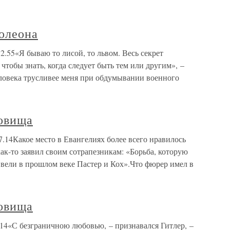
олеона
.55«Я бываю то лисой, то львом. Весь секрет
чтобы знать, когда следует быть тем или другим», –
ловека трусливее меня при обдумывании военного
овища
.14Какое место в Евангелиях более всего нравилось
ак-то заявил своим сотрапезникам: «Борьба, которую
о вели в прошлом веке Пастер и Кох».Что фюрер имел в
овища
14«С безграничною любовью, – признавался Гитлер, –