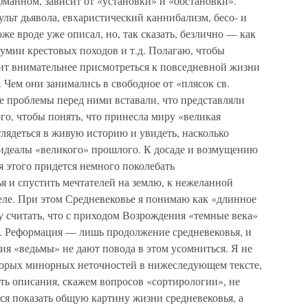
манном, зависит от «установки» и «обстановки».
ульт дьявола, евхаристический каннибализм, бесо- и
оже вроде уже описал, но, так сказать, безлично — как
зумии крестовых походов и т.д. Полагаю, чтобы
оит внимательнее присмотреться к повседневной жизни
 Чем они занимались в свободное от «плясок св.
е проблемы перед ними вставали, что представляли
ого, чтобы понять, что принесла миру «великая
глядеться в живую историю и увидеть, насколько
идеалы «великого» прошлого. К досаде и возмущению
 этого придется немного поколебать
я и спустить мечтателей на землю, к нежеланной
деле. При этом Средневековье я понимаю как «длинное
у считать, что с приходом Возрождения «темные века»
. Реформация — лишь продолжение средневековья, и
я «ведьмы» не дают повода в этом усомниться. Я не
орых минорных неточностей в нижеследующем тексте,
ть описания, скажем вопросов «сортирологии», не
лся показать общую картину жизни средневековья, а