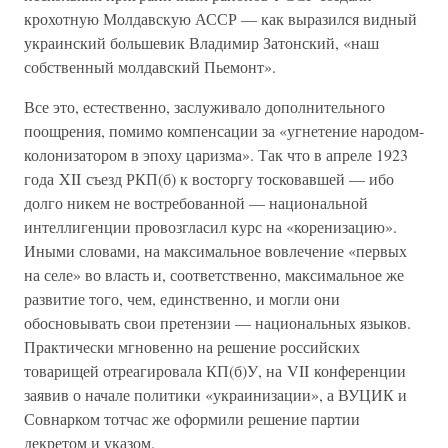
крохотную Молдавскую АССР — как выразился видный
украинский большевик Владимир Затонский, «наш
собственный молдавский Пьемонт».
Все это, естественно, заслуживало дополнительного
поощрения, помимо компенсации за «угнетение народом-
колонизатором в эпоху царизма». Так что в апреле 1923
года XII съезд РКП(б) к восторгу тосковавшей — ибо
долго никем не востребованной — национальной
интеллигенции провозгласил курс на «коренизацию».
Иными словами, на максимальное вовлечение «первых
на селе» во власть и, соответственно, максимальное же
развитие того, чем, единственно, и могли они
обосновывать свои претензии — национальных языков.
Практически мгновенно на решение российских
товарищей отреагировала КП(б)У, на VII конференции
заявив о начале политики «украинизации», а ВУЦИК и
Совнарком тотчас же оформили решение партии
декретом и указом.