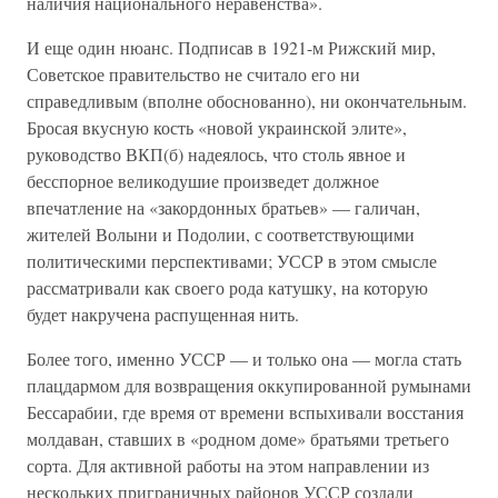
наличия национального неравенства».
И еще один нюанс. Подписав в 1921-м Рижский мир,
Советское правительство не считало его ни
справедливым (вполне обоснованно), ни окончательным.
Бросая вкусную кость «новой украинской элите»,
руководство ВКП(б) надеялось, что столь явное и
бесспорное великодушие произведет должное
впечатление на «закордонных братьев» — галичан,
жителей Волыни и Подолии, с соответствующими
политическими перспективами; УССР в этом смысле
рассматривали как своего рода катушку, на которую
будет накручена распущенная нить.
Более того, именно УССР — и только она — могла стать
плацдармом для возвращения оккупированной румынами
Бессарабии, где время от времени вспыхивали восстания
молдаван, ставших в «родном доме» братьями третьего
сорта. Для активной работы на этом направлении из
нескольких приграничных районов УССР создали