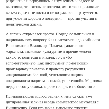
разрешение и вернувшись, с изумлением и радостью
выясняли, что жизнь не кончена, им готовы предложить
весьма серьезные посты и не возражают — разумеется,
при условии хорошего поведения — против участия в
политической жизни.
А ларчик открывался просто. Подход большевиков к
национальному вопросу был прагматичен до крайности.
В понимании Владимира Ильича, фанатичного
марксиста, языковые, культурные и прочие мелочи
какую-то роль если и играли, то сугубо
вспомогательную. Как инструмент, помогающий
пролетариату привлечь к процессу разрушения
«национализма большой, угнетающей нации»
«национализм нации маленькой, угнетенной». Морковка
перед носом у ослика, короче говоря, и не более того.
Исчерпывающей иллюстрацией к чему служит уже
цитированная заочная беседа кремлевского мечтателя с
Винниченко. Если кто забыл, напомню: стремясь