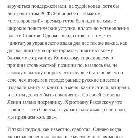
заручиться поддержкой или, на худой конец, хотя бы
нейтралитетом РСФСР в борьбе с гетманом,
«петлюровский» премьер готов был идти на самые
широкие политические уступки, вплоть до установления
власти Советов. Однако твердо стоял на том, что
«диктатура украинского языка для нас так же важна, как
для вас диктатура пролетариата», пояснив своему
близкому сотруднику Конисскому спросившему о
причине столь жесткой позиции по, казалось бы, не
самому важному вопросу, что «лучше быть первым на
селе, чем вторым в городе; раньше русские писатели
издавали книгу за книгой, а меня, как писателя, затирали,
и с этим должно быть покончено». Со своей стороны,
Ленин заявил посреднику, Христиану Раковскому что
главное — это Советы, а «украинских языка, если надо,
мы признаем хоть два».
И такой подход, как известно, сработал. Однако когда
«красные чеченцы», «красные мусульмане», «красные