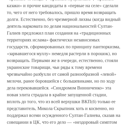
казаки» и прочие кандидаты в «первые на селе» сделали
то, чего от него требовалось, пришло время возвращать
долги. Естественно, без чрезмерной лихвы (когда видный
деятель наркомата по делам национальностей Султан-
Галиев предложил план создания на «традиционных
территориях ислама» фактически независимых
государств, сформированных по принципу пантюркизма,
«зарвавшегося муллу» немедля растерли в порошок), но
возвращать. Первыми же в очереди, естественно, стояли
украинские товарищи, чьи ряды к тому времени
чрезвычайно разбухли от самой разнообразной «левой»
мелочи, ранее боровшейся с большевиками, но по ходу
дела перековавшейся. «Синдромом Винниченко» эта
новая элита страдала в крайне запущенной стадии,
вплоть до того, что из всей верхушки ВКП(б) только ее
представитель, Микола Скрыпник хоть и косвенно, но
поддержал всеми осужденного Султан-Галиева, сказав на
совещании в ЦК, что его дело — «нездоровый симптом