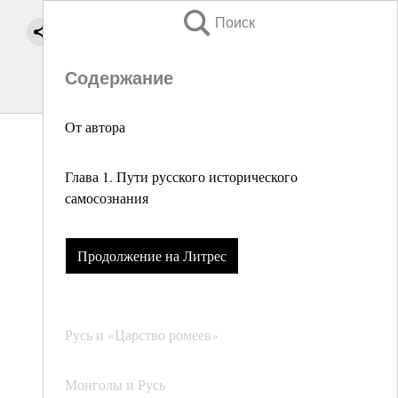
Поиск
Содержание
От автора
Глава 1. Пути русского исторического
самосознания
Продолжение на Литрес
Русь и «Царство ромеев»
Монголы и Русь