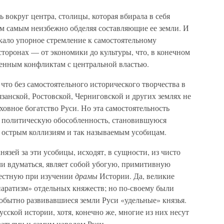
ь вокруг центра, столицы, которая вбирала в себя
м самым неизбежно обделяя составляющие ее земли. И
икало упорное стремление к самостоятельному
 сторонах — от экономики до культуры, что, в конечном
ленным конфликтам с центральной властью.
что без самостоятельного исторического творчества в
язанской, Ростовской, Черниговской и других землях не
ховное богатство Руси. Но эта самостоятельность
 политическую обособленность, становившуюся
 острым коллизиям и так называемым усобицам.
язей за эти усобицы, исходят, в сущности, из чисто
ли вдуматься, являет собой убогую, примитивную
естную при изучении
драмы
Истории. Да, великие
епаратизм» отдельных княжеств; но по-своему были
обытно развивавшиеся земли Руси «удельные» князья.
усской истории, хотя, конечно же, многие из них несут
ратьями и самим народом Руси.