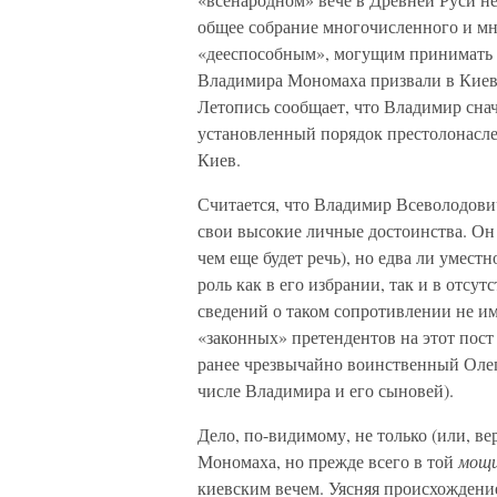
общее собрание многочисленного и мн
«дееспособным», могущим принимать о
Владимира Мономаха призвали в Киев 
Летопись сообщает, что Владимир снач
установленный порядок престолонасле
Киев.
Считается, что Владимир Всеволодович
свои высокие личные достоинства. Он
чем еще будет речь), но едва ли умес
роль как в его избрании, так и в отсу
сведений о таком сопротивлении не и
«законных» претендентов на этот пост
ранее чрезвычайно воинственный Олег 
числе Владимира и его сыновей).
Дело, по-видимому, не только (или, ве
Мономаха, но прежде всего в той
мощ
киевским вечем. Уясняя происхожден