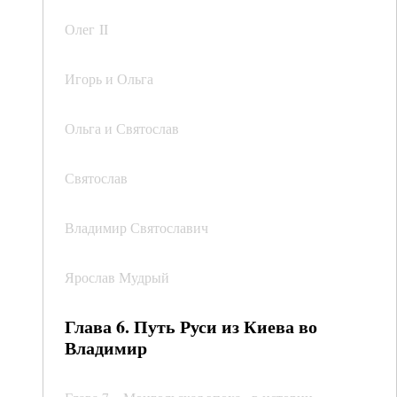
Олег II
Игорь и Ольга
Ольга и Святослав
Святослав
Владимир Святославич
Ярослав Мудрый
Глава 6. Путь Руси из Киева во
Владимир