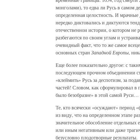
монголами), то едва ли Русь в самом д
определенная целостность. И мрачные
нередко диктовались и диктуются тен
отечественнои истории, о котором не р
разбегаются по своим углам и устраив
очевидный факт, что то же самое всец
основных стран
Западной Европы
, ни
Еще более показательно другое: с таки
последующем прочном объединении стр
«клеймить» Русь за деспотизм, за под
частей! Словом, как сформулировал в
было безобразие» в этой самой Руси…
Те, кто всячески «осуждают» период 
из виду, что на определенном этапе ра
значительное обособление отдельных ее
или иным негативным или даже трагич
безусловно плодотворные результаты.