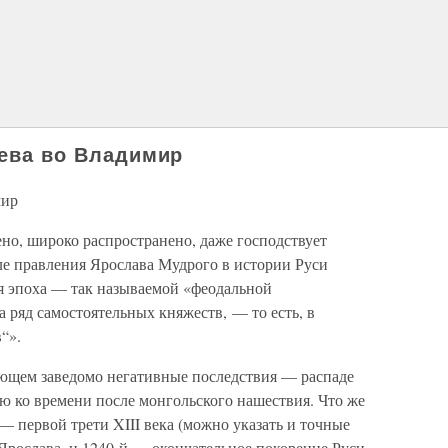
иева во Владимир
мир
но, широко распространено, даже господствует
ле правления Ярослава Мудрого в истории Руси
ая эпоха — так называемой «феодальной
а ряд самостоятельных княжеств, — то есть, в
“».
ющем заведомо негативные последствия — распаде
ю ко времени после монгольского нашествия. Что же
— первой трети XIII века (можно указать и точные
Ярослава, и 1240-й — окончательное покорение Руси