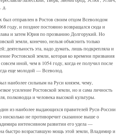
 д.
 был отправлен в Ростов своим отцом Всеволодом
068 году, и позднее постоянно возвращался сюда и
лава и затем Юрия по прозванию Долгорукий. Но
овской земли, конечно, нельзя объяснить только
й; деятельность эта, надо думать, лишь подкрепляла и
ение Ростовской земли, которая ко времени призвания
совсем иной, чем в 1054 году, когда ее получил после
гда еще молодой — Всеволод.
ыл наиболее сильным на Руси князем, чему,
резкое усиление Ростовской земли, но и сама личность
ля, полководца и человека высокой культуры.
ин из наиболее выдающихся правителей Руси-России
ю нисколько не противоречит сказанное выше о
адимира интенсивном развитии его удела —
 на быстро возраставшую мощь этой земли, Владимир и