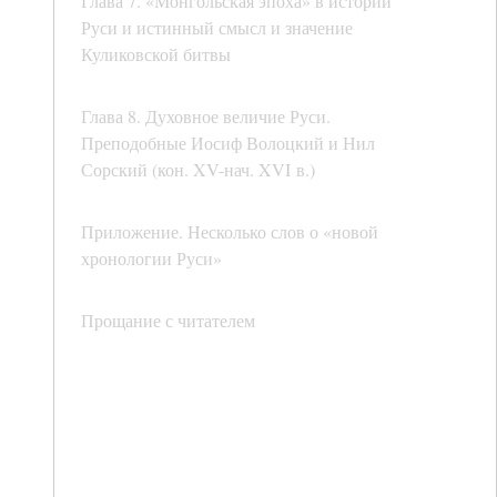
Глава 7. «Монгольская эпоха» в истории
Руси и истинный смысл и значение
Куликовской битвы
Глава 8. Духовное величие Руси.
Преподобные Иосиф Волоцкий и Нил
Сорский (кон. XV-нач. XVI в.)
Приложение. Несколько слов о «новой
хронологии Руси»
Прощание с читателем