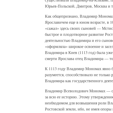
Юрьев-Польской, Дмитров, Москва и т.
Как общепризнано, Владимир Мономах
Ярославичем еще в юном возрасте, в 1
«сажал» здесь своих сыновей — Мстис
быстрое и плодотворное развитие Рост
деятельностью Владимира и его сынове
«оформляла» широкое освоение и засел
Владимира в Киев (1113 год) была уже 
смерти Ярослава отец Владимира — то
К 1113 году Владимир Мономах явно б
разумеется, способствовало не только 
Владимира как государственного деяте
Владимир Всеволодович Мономах — од
за всю ее историю. Этому утверждени
необходимом для возвышения роли Вл
Ростовской земли, ибо, не имея опоры