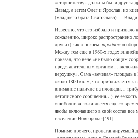
«старшинству» должны были друг за д
Давыд, а затем Олег и Ярослав, но ки
(младшего брата Святослава) — Влад
Известно, что его избрало и призвало к
сожалению, широко распространено ло
других) как о некоем
народном
«соборе
Между тем еще в 1960-х годах видней
показал, что вече «не было общим соб
представительным органом… включало 
верхушку». Сама «вечевая» площадь в Н
около 1800 кв. м, что приближается к
внимание наличие на площади… трибуны
летописного сообщения…), ее емкость 
ошибочно «сложившееся еще со времен
якобы включавшего в свой состав все 
население Новгорода»[491].
Помимо прочего, пропагандируемый д
«всенародном» вече в Древней Руси не