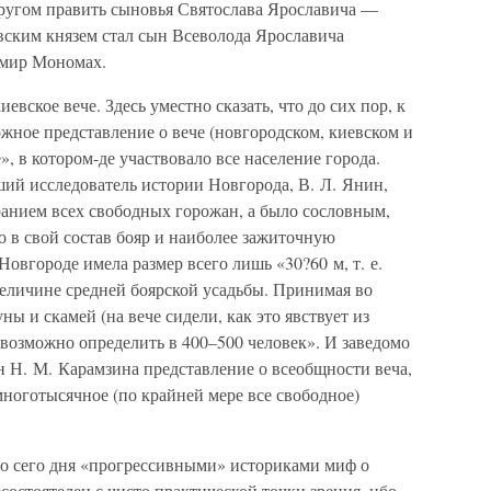
ругом править сыновья Святослава Ярославича —
евским князем стал сын Всеволода Ярославича
имир Мономах.
иевское вече. Здесь уместно сказать, что до сих пор, к
жное представление о вече (новгородском, киевском и
», в котором-де участвовало все население города.
ший исследователь истории Новгорода, В. Л. Янин,
ранием всех свободных горожан, а было сословным,
в свой состав бояр и наиболее зажиточную
овгороде имела размер всего лишь «30?60 м, т. е.
 величине средней боярской усадьбы. Принимая во
 и скамей (на вече сидели, как это явствует из
возможно определить в 400–500 человек». И заведомо
 Н. М. Карамзина представление о всеобщности веча,
многотысячное (по крайней мере все свободное)
о сего дня «прогрессивными» историками миф о
состоятелен с чисто практической точки зрения, ибо