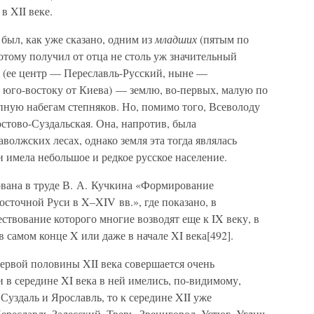
 XII веке.
был, как уже сказано, одним из
младших
(пятым по
отому получил от отца не столь уж значительный
 (ее центр — Переславль-Русский, ныне —
юго-востоку от Киева) — землю, во-первых, малую по
пную набегам степняков. Но, помимо того, Всеволоду
остово-Суздальская. Она, напротив, была
волжских лесах, однако земля эта тогда являлась
 имела небольшое и редкое русское население.
ована в труде В. А. Кучкина «Формирование
сточной Руси в X–XIV вв.», где показано, в
ествование которого многие возводят еще к IX веку, в
 самом конце X или даже в начале XI века[492].
ервой половины XII века совершается очень
и в середине XI века в ней имелись, по-видимому,
Суздаль и Ярославль, то к середине XII уже
реславль-Залесский, Тверь, Звенигород, Устюг, Углич,