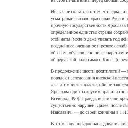
Нельзя не сказать и о том, что едва л
усматривает начало «распада» Руси в
прочную государственность Ярослава М
определенное единство страны сохраня
этой даты (можно даже указать год де
позднейшее очевидное и резкое ослабл
образом, обусловлено не «сепаратизмо
общерусской роли самого Киева (о чем 
В продолжение шести десятилетий — с
порядок наследования киевской власт
«легитимность» власти, ибо не зависе
Ярослава один за другим правили (по 
Всеволод[490]. Правда, возникали вре
существенно нарушен. Далее, после с
Изяславич, — до своей кончины в 1113
В этом году порядок наследования кие