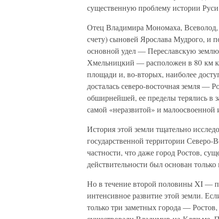
существенную проблему истории Руси в
Отец Владимира Мономаха, Всеволод, 
счету) сыновей Ярослава Мудрого, и п
основной удел — Переславскую землю
Хмельницкий — расположен в 80 км к 
площади и, во-вторых, наиболее досту
досталась северо-восточная земля — Р
обширнейшей, ее пределы терялись в за
самой «неразвитой» и малоосвоенной и
История этой земли тщательно исслед
государственной территории Северо-Во
частности, что даже город Ростов, сущ
действительности был основан только в
Но в течение второй половины XI — п
интенсивное развитие этой земли. Есл
только три заметных города — Ростов, 
существовали Владимир-на-Клязьме, Пе