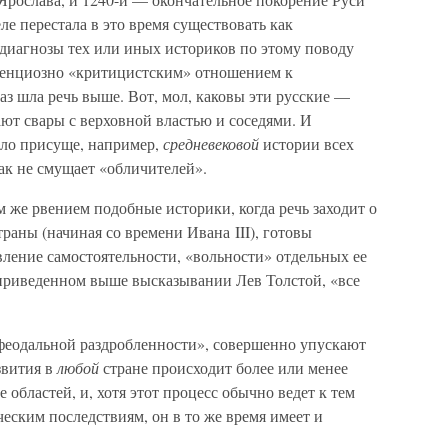
еле перестала в это время существовать как
 диагнозы тех или иных историков по этому поводу
денциозно «критицистским» отношением к
аз шла речь выше. Вот, мол, каковы эти русские —
ают свары с верховной властью и соседями. И
ело присуще, например,
средневековой
истории всех
как не смущает «обличителей».
м же рвением подобные историки, когда речь заходит о
аны (начиная со времени Ивана III), готовы
авление самостоятельности, «вольности» отдельных ее
 приведенном выше высказывании Лев Толстой, «все
«феодальной раздробленности», совершенно упускают
звития в
любой
стране происходит более или менее
 областей, и, хотя этот процесс обычно ведет к тем
еским последствиям, он в то же время имеет и