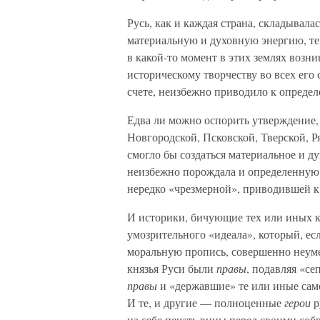
Русь, как и каждая страна, складывалас
материальную и духовную энергию, те
в какой-то момент в этих землях возн
историческому творчеству во всех его
счете, неизбежно приводило к опреде
Едва ли можно оспорить утверждение, 
Новгородской, Псковской, Тверской, Р
смогло бы создаться материальное и ду
неизбежно порождала и определенную
нередко «чрезмерной», приводившей к
И историки, бичующие тех или иных кн
умозрительного «идеала», который, ес
моральную пропись, совершенно неум
князья Руси были
правы
, подавляя «с
правы
и «державшие» те или иные сам
И те, и другие — полноценные
герои
р
на себе печать вины перед своими соб