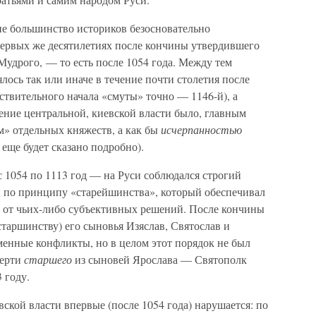
и не большинство историков безосновательно
 первых же десятилетиях после кончины утвердившего
удрого, — то есть после 1054 года. Между тем
лось так или иначе в течение почти столетия после
йствительного начала «смуты» точно — 1146-й), а
ение центральной, киевской власти было, главным
м» отдельных княжеств, а как бы
исчерпанностью
еще будет сказано подробно).
 1054 по 1113 год — на Руси соблюдался строгий
и по принципу «старейшинства», который обеспечивал
л от чьих-либо субъективных решений. После кончины
старшинству) его сыновья Изяслав, Святослав и
менные конфликты, но в целом этот порядок не был
мерти
старшего
из сыновей Ярослава — Святополк
 году.
вской власти впервые (после 1054 года) нарушается: по