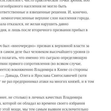
огообразного населения не могло быть
тветственные и взвешенные решения. И, конечно,
немногочисленные верхние слои населения города.
ала отказался, не желая нарушить давно
дия, и лишь после вторичного призвания прибыл в
 был «внеочередно» призван к верховной власти за
 в самом деле был человеком высочайшего уровня (о
тно полагать, что именно это сыграло определяющую
тствии прямого сопротивления (во всяком случае,
меется) вокняжению Владимира в Киеве со стороны
 — Давыда, Олега и Ярослава Святославичей (хотя
не раз предпринимал атаки на многих князей, и в том
рнее, не столько) в личных качествах Владимира
и
, которой он обладал ко времени своего избрания
ие этой мощи, мы тем самым выявим исключительно