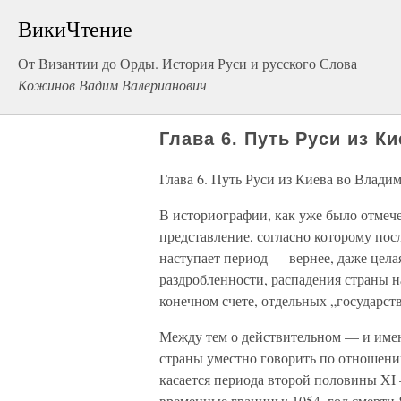
ВикиЧтение
От Византии до Орды. История Руси и русского Слова
Кожинов Вадим Валерианович
Глава 6. Путь Руси из К
Глава 6. Путь Руси из Киева во Влади
В историографии, как уже было отмече
представление, согласно которому пос
наступает период — вернее, даже цел
раздробленности, распадения страны н
конечном счете, отдельных „государств
Между тем о действительном — и име
страны уместно говорить по отношени
касается периода второй половины XI 
временные границы: 1054, год смерти 