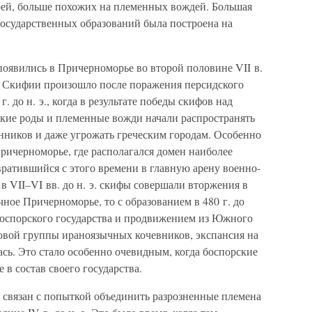
рей, больше похожих на племенных вождей. Большая
государственных образований была построена на
оявились в Причерноморье во второй половине VII в.
ие Скифии произошло после поражения персидского
г. до н. э., когда в результате победы скифов над
кие роды и племенные вожди начали распространять
нников и даже угрожать греческим городам. Особенно
ричерноморье, где располагался домен наиболее
ратившийся с этого времени в главную арену военно-
в VII–VI вв. до н. э. скифы совершали вторжения в
ое Причерноморье, то с образованием в 480 г. до
 Боспорского государства и продвижением из Южного
овой группы ираноязычных кочевников, экспансия на
ась. Это стало особенно очевидным, когда боспорские
в состав своего государства.
связан с попыткой объединить разрозненные племена