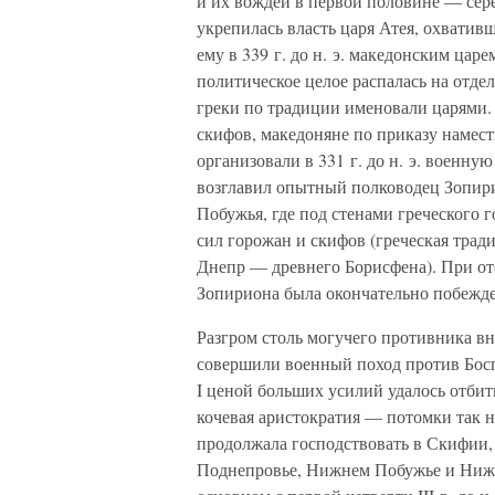
и их вождей в первой половине — серед
укрепилась власть царя Атея, охватив
ему в 339 г. до н. э. македонским ца
политическое целое распалась на отде
греки по традиции именовали царями.
скифов, македоняне по приказу намес
организовали в 331 г. до н. э. военн
возглавил опытный полководец Зопир
Побужья, где под стенами греческого
сил горожан и скифов (греческая трад
Днепр — древнего Борисфена). При от
Зопириона была окончательно побежде
Разгром столь могучего противника вно
совершили военный поход против Босп
I ценой больших усилий удалось отбит
кочевая аристократия — потомки так 
продолжала господствовать в Скифии,
Поднепровье, Нижнем Побужье и Нижне