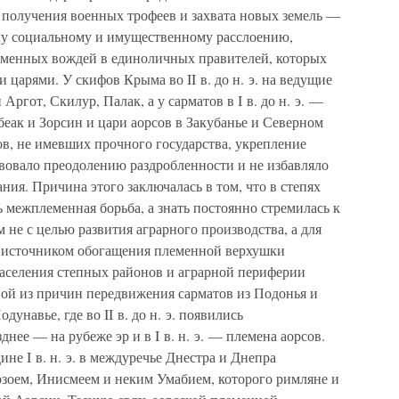
 получения военных трофеев и захвата новых земель —
му социальному и имущественному расслоению,
менных вождей в единоличных правителей, которых
 царями. У скифов Крыма во II в. до н. э. на ведущие
ргот, Скилур, Палак, а у сарматов в I в. до н. э. —
Абеак и Зорсин и цари аорсов в Закубанье и Северном
в, не имевших прочного государства, укрепление
вовало преодолению раздробленности и не избавляло
ния. Причина этого заключалась в том, что в степях
межплеменная борьба, а знать постоянно стремилась к
 не с целью развития аграрного производства, а для
м источником обогащения племенной верхушки
населения степных районов и аграрной периферии
ной из причин передвижения сарматов из Подонья и
унавье, где во II в. до н. э. появились
днее — на рубеже эр и в I в. н. э. — племена аорсов.
не I в. н. э. в междуречье Днестра и Днепра
арзоем, Инисмеем и неким Умабием, которого римляне и