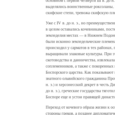
основном с первой четверти III в. до н
выделялись воинственные роксоланы, в
скифские степи, тревожа скифскую п
Уже с IV в. до н. э., но преимущественн
в целом оставались кочевниками, пост
земледелия местах — в Нижнем Подонь
были исконно земледельческие племена
происходил у сарматов в тех районах, г
выращивали злаковые культуры. При эт
скотоводства и данничества, извлекала
соплеменников, а также с покоренных
Боспорского царства. Как показывают ис
знатного ольвийского гражданина Прото
н. э.) и херсонесский декрет в честь 
до н. э.), греческие государства тяго
Боспоре еще и устои правящей династ
Переход от кочевого образа жизни к о
стороны греков, а позднее дипломати