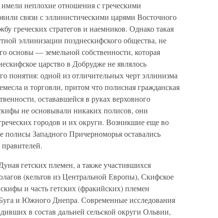
 имели неплохие отношения с греческими
овили связи с эллинистическими царями Восточного
бу греческих стратегов и наемников. Однако такая
тной эллинизации позднескифского общества, не
го основы — земельной собственности, которая
ескифское царство в Добрудже не являлось
го понятия: одной из отличительных черт эллинизма
емесла и торговли, притом что полисная гражданская
твенности, остававшейся в руках верховного
скифы не основывали никаких полисов, они
 греческих городов и их округи. Возникшие еще во
ие полисы Западного Причерноморья оставались
 правителей.
Дуная гетских племен, а также участившихся
олагов (кельтов из Центральной Европы), Скифское
е скифы и часть гетских (фракийских) племен
Буга и Южного Днепра. Современные исследования
дивших в состав дальней сельской округи Ольвии,