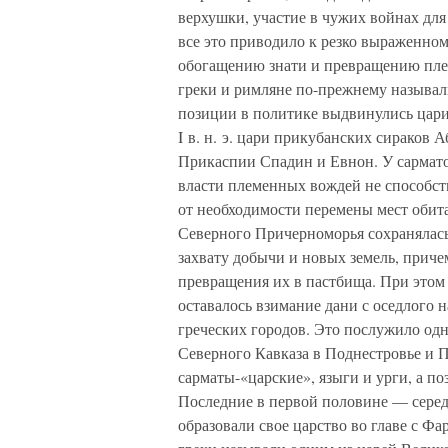
верхушки, участие в чужих войнах для
все это приводило к резко выраженно
обогащению знати и превращению пле
греки и римляне по-прежнему называли
позиции в политике выдвинулись цари А
I в. н. э. цари прикубанских сираков 
Прикаспии Спадин и Евнон. У сармато
власти племенных вождей не способст
от необходимости перемены мест обита
Северного Причерноморья сохранялась 
захвату добычи и новых земель, причем
превращения их в пастбища. При это
оставалось взимание дани с оседлого 
греческих городов. Это послужило од
Северного Кавказа в Поднестровье и Под
сарматы-«царские», языги и урги, а поз
Последние в первой половине — середи
образовали свое царство во главе с Ф