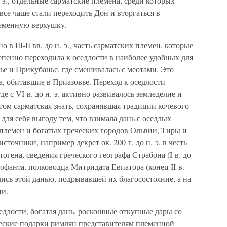
. э., отдельные сарматские племена, среди которых
се чаще стали переходить Дон и вторгаться в
леменную верхушку.
о в ІІІ-ІІ вв. до н. э., часть сарматских племен, которые
епенно переходила к оседлости в наиболее удобных для
е и Прикубанье, где смешивалась с меотами. Это
, обитавшие в Приазовье. Переход к оседлости
де с VI в. до н. э. активно развивалось земледелие и
ом сарматская знать, сохранявшая традиции кочевого
 для себя выгоду тем, что взимала дань с оседлых
 племен и богатых греческих городов Ольвии, Тиры и
точники, например декрет ок. 200 г. до н. э. в честь
гена, сведения греческого географа Страбона (I в. до
Диофанта, полководца Митридата Евпатора (конец II в.
тились этой данью, подрывавшей их благосостояние, а на
ии.
седлости, богатая дань, роскошные откупные дары со
ческие подарки римлян представителям племенной