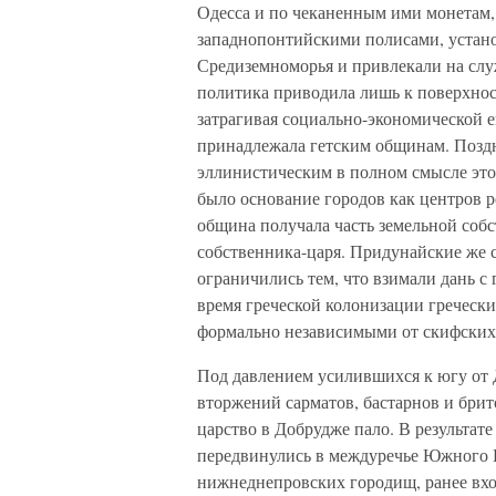
Одесса и по чеканенным ими монетам,
западнопонтийскими полисами, устан
Средиземноморья и привлекали на служ
политика приводила лишь к поверхнос
затрагивая социально-экономической е
принадлежала гетским общинам. Поздн
эллинистическим в полном смысле это
было основание городов как центров р
община получала часть земельной собс
собственника-царя. Придунайские же 
ограничились тем, что взимали дань с
время греческой колонизации греческ
формально независимыми от скифских
Под давлением усилившихся к югу от 
вторжений сарматов, бастарнов и брит
царство в Добрудже пало. В результат
передвинулись в междуречье Южного 
нижнеднепровских городищ, ранее вхо