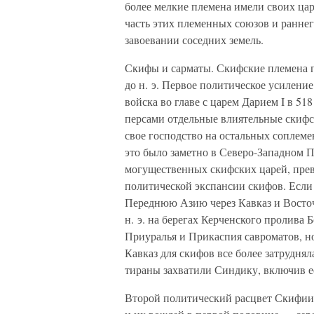
более мелкие племена имели своих ца
часть этих племенных союзов и ранне
завоевании соседних земель.
Скифы и сарматы. Скифские племена п
до н. э. Первое политическое усилен
войска во главе с царем Дарием I в 518 
персами отдельные влиятельные скифс
свое господство на остальных соплеме
это было заметно в Северо-Западном П
могущественных скифских царей, прев
политической экспансии скифов. Если 
Переднюю Азию через Кавказ и Восточн
н. э. на берегах Керченского пролива
Приуралья и Прикаспия савроматов, н
Кавказ для скифов все более затруднял
тираны захватили Синдику, включив ее 
Второй политический расцвет Скифии 