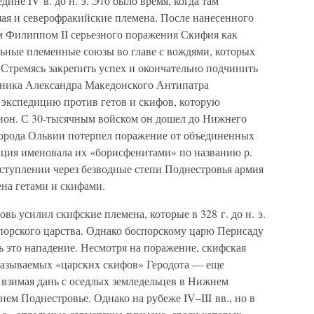
ине IV в. до н. э. Это было время, когда там
шая и северофракийские племена. После нанесенного
рем Филиппом II серьезного поражения Скифия как
льные племенные союзы во главе с вождями, которых
 Стремясь закрепить успех и окончательно подчинить
тника Александра Македонского Антипатра
ую экспедицию против гетов и скифов, которую
ион. С 30-тысячным войском он дошел до Нижнего
 города Ольвии потерпел поражение от объединенных
иция именовала их «борисфенитами» по названию р.
ступлении через безводные степи Поднестровья армия
на гетами и скифами.
вь усилил скифские племена, которые в 328 г. до н. э.
орского царства. Однако боспорскому царю Перисаду
ь это нападение. Несмотря на поражение, скифская
называемых «царских скифов» Геродота — еще
 взимая дань с оседлых земледельцев в Нижнем
м Поднестровье. Однако на рубеже IV–III вв., но в