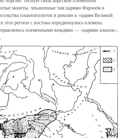
ой Аорсии. Тесную связь аорсской племенной
отые монеты, чеканенные там царями Фарзоем и
сольства ольвиополитов и римлян к «царям Великой
. в этот регион с востока передвинулись племена
 управлялись племенными вождями — «царями аланов»,
.