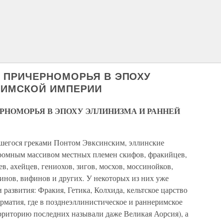
 ПРИЧЕРНОМОРЬЯ В ЭПОХУ
РИМСКОЙ ИМПЕРИИ
РНОМОРЬЯ В ЭПОХУ ЭЛЛИНИЗМА И РАННЕЙ
вшегося греками Понтом Эвксинским, эллинские
огромным массивом местных племен скифов, фракийцев,
ев, ахейцев, гениохов, зигов, мосхов, моссинойков,
инов, вифинов и других. У некоторых из них уже
 развития: Фракия, Гетика, Колхида, кельтское царство
рматия, где в позднеэллинистическое и раннеримское
рриторию последних называли даже Великая Аорсия), а