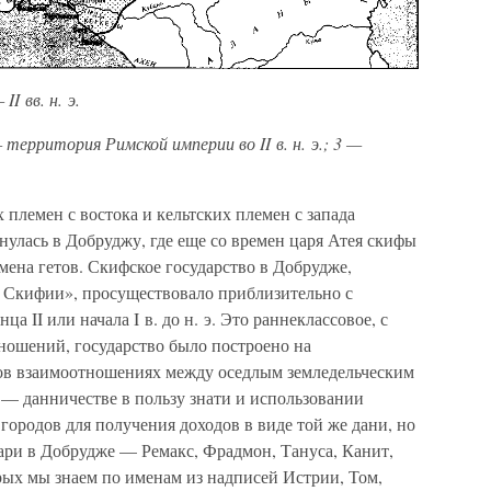
II вв. н. э.
территория Римской империи во II в. н. э.; 3 —
их племен с востока и кельтских племен с запада
улась в Добруджу, где еще со времен царя Атея скифы
ена гетов. Скифское государство в Добрудже,
 Скифии», просуществовало приблизительно с
а II или начала I в. до н. э. Это раннеклассовое, с
ошений, государство было построено на
ов взаимоотношениях между оседлым земледельческим
 — данничестве в пользу знати и использовании
городов для получения доходов в виде той же дани, но
ари в Добрудже — Ремакс, Фрадмон, Тануса, Канит,
рых мы знаем по именам из надписей Истрии, Том,