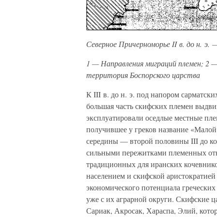
Северное Причерноморье II в. до н. э. — 
1 — Направления миграций племен; 2 — 
территория Боспорского царства
К III в. до н. э. под напором сарматск
большая часть скифских племен выдвин
эксплуатировали оседлые местные плем
получившее у греков название «Малой
середины — второй половины III до конц
сильными пережитками племенных отн
традиционных для иранских кочевник
населением и скифской аристократией
экономического потенциала греческих 
уже с их аграрной округи. Скифские ц
Сариак, Акросак, Хараспа, Элий, кото