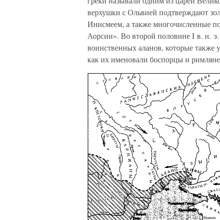
греки называли одним из царей Велик
верхушки с Ольвией подтверждают зол
Инисмеем, а также многочисленные по
Аорсии». Во второй половине I в. н. э
воинственных аланов, которые также
как их именовали боспорцы и римляне