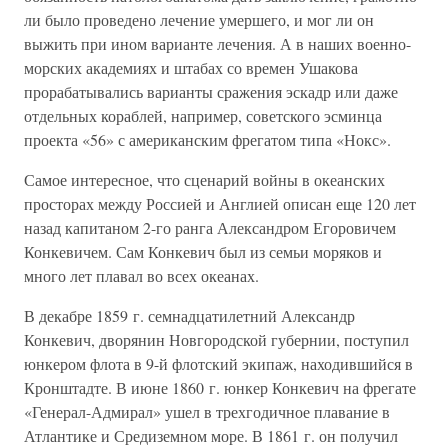
ли было проведено лечение умершего, и мог ли он
выжить при ином варианте лечения. А в наших военно-
морских академиях и штабах со времен Ушакова
прорабатывались варианты сражения эскадр или даже
отдельных кораблей, например, советского эсминца
проекта «56» с американским фрегатом типа «Нокс».
Самое интересное, что сценарий войны в океанских
просторах между Россией и Англией описан еще 120 лет
назад капитаном 2-го ранга Александром Егоровичем
Конкевичем. Сам Конкевич был из семьи моряков и
много лет плавал во всех океанах.
В декабре 1859 г. семнадцатилетний Александр
Конкевич, дворянин Новгородской губернии, поступил
юнкером флота в 9-й флотский экипаж, находившийся в
Кронштадте. В июне 1860 г. юнкер Конкевич на фрегате
«Генерал-Адмирал» ушел в трехгодичное плавание в
Атлантике и Средиземном море. В 1861 г. он получил