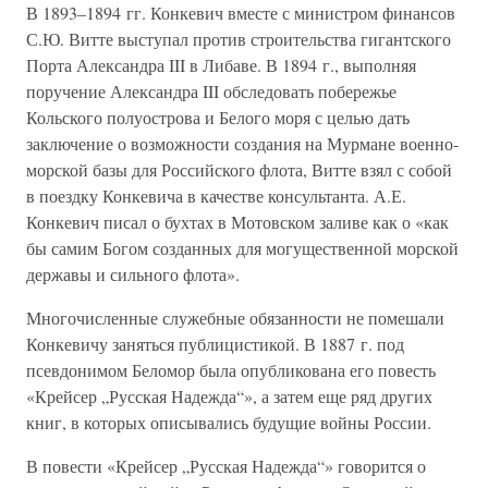
В 1893–1894 гг. Конкевич вместе с министром финансов
С.Ю. Витте выступал против строительства гигантского
Порта Александра III в Либаве. В 1894 г., выполняя
поручение Александра III обследовать побережье
Кольского полуострова и Белого моря с целью дать
заключение о возможности создания на Мурмане военно-
морской базы для Российского флота, Витте взял с собой
в поездку Конкевича в качестве консультанта. А.Е.
Конкевич писал о бухтах в Мотовском заливе как о «как
бы самим Богом созданных для могущественной морской
державы и сильного флота».
Многочисленные служебные обязанности не помешали
Конкевичу заняться публицистикой. В 1887 г. под
псевдонимом Беломор была опубликована его повесть
«Крейсер „Русская Надежда“», а затем еще ряд других
книг, в которых описывались будущие войны России.
В повести «Крейсер „Русская Надежда“» говорится о