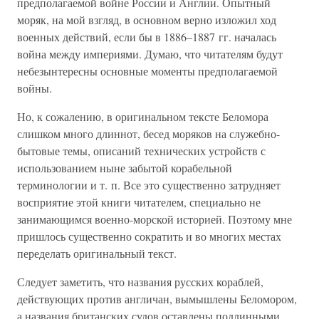
предполагаемой войне России и Англии. Опытный
моряк, на мой взгляд, в основном верно изложил ход
военных действий, если бы в 1886–1887 гг. началась
война между империями. Думаю, что читателям будут
небезынтересны основные моменты предполагаемой
войны.
Но, к сожалению, в оригинальном тексте Беломора
слишком много длиннот, бесед моряков на служебно-
бытовые темы, описаний технических устройств с
использованием ныне забытой корабельной
терминологии и т. п. Все это существенно затрудняет
восприятие этой книги читателем, специально не
занимающимся военно-морской историей. Поэтому мне
пришлось существенно сократить и во многих местах
переделать оригинальный текст.
Следует заметить, что названия русских кораблей,
действующих против англичан, вымышлены Беломором,
а названия британских судов оставлены подлинными.