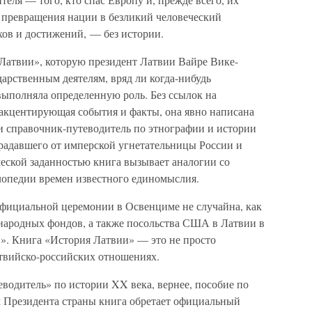
т превращения нации в безликий человеческий
ехов и достижений, — без истории.
Латвии», которую президент Латвии Вайре Вике-
арственным деятелям, вряд ли когда-нибудь
выполняла определенную роль. Без ссылок на
акцентирующая события и факты, она явно написана
и справочник-путеводитель по этнографии и истории
традавшего от имперской угнетательницы России и
еской заданностью книга вызывает аналогии со
лопедии времен известного единомыслия.
официальной церемонии в Освенциме не случайна, как
народных фондов, а также посольства США в Латвии в
». Книга «История Латвии» — это не просто
твийско-российских отношениях.
водитель» по истории XX века, вернее, пособие по
 Президента страны книга обретает официальный