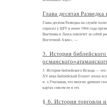
Глава десятая Разведка
Глава десятая Разведка на службе пол
спросил у ЦРУ в июне 1964 года през
Вьетнама и Лаоса повлечет за собой р
Восточной Азии», —
3. История библейского
османского=атаманског
3. История библейского Исхода — это
XV века Библейский Египет эпохи ис
н. э.Учитывая, что многие древние г
картах совсем не в тех
§ 6. История торговли 