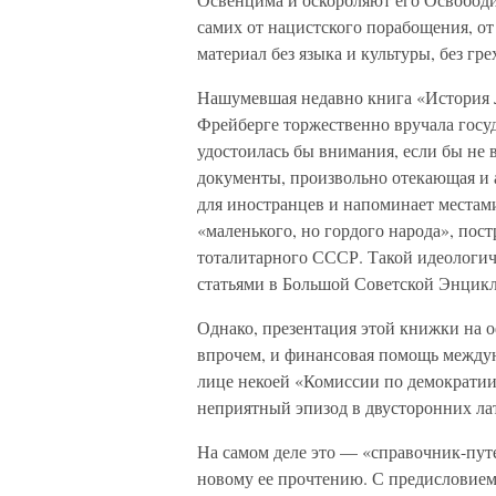
самих от нацистского порабощения, о
материал без языка и культуры, без гр
Нашумевшая недавно книга «История 
Фрейберге торжественно вручала госуд
удостоилась бы внимания, если бы не 
документы, произвольно отекающая и 
для иностранцев и напоминает местам
«маленького, но гордого народа», пос
тоталитарного СССР. Такой идеологич
статьями в Большой Советской Энцик
Однако, презентация этой книжки на 
впрочем, и финансовая помощь между
лице некоей «Комиссии по демократии
неприятный эпизод в двусторонних ла
На самом деле это — «справочник-путе
новому ее прочтению. С предисловием