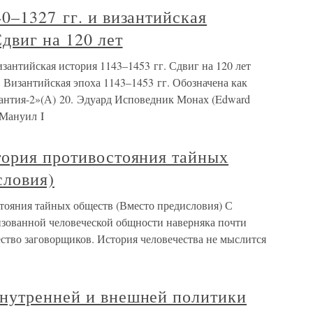
0–1327 гг. и византийская
двиг на 120 лет
изантийская история 1143–1453 гг. Сдвиг на 120 лет
) Византийская эпоха 1143–1453 гг. Обозначена как
зантия-2»(А) 20. Эдуард Исповедник Монах (Edward
 Мануил I
тория противостояния тайных
словия)
тояния тайных обществ (Вместо предисловия) С
зованной человеческой общности наверняка почти
ество заговорщиков. История человечества не мыслится
нутренней и внешней политики