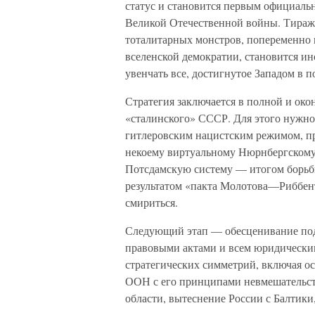
статус и становится первым официал
Великой Отечественной войны. Тираж
тоталитарных монстров, попеременно 
вселенской демократии, становится и
увенчать все, достигнутое Западом в п
Стратегия заключается в полной и ок
«сталинского» СССР. Для этого нужн
гитлеровским нацистским режимом, п
некоему виртуальному Нюрнбергскому 
Потсдамскую систему — итогом борьб
результатом «пакта Молотова—Риббен
смириться.
Следующий этап — обесценивание по
правовыми актами и всем юридически
стратегических симметрий, включая о
ООН с его принципами невмешательст
области, вытеснение России с Балтики