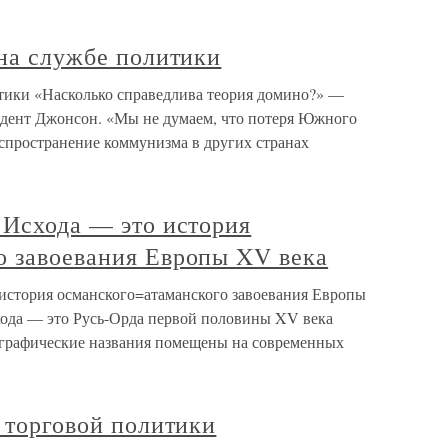
 на службе политики
итики «Насколько справедлива теория домино?» —
идент Джонсон. «Мы не думаем, что потеря Южного
аспространение коммунизма в других странах
 Исхода — это история
о завоевания Европы XV века
 история османского=атаманского завоевания Европы
хода — это Русь-Орда первой половины XV века
еографические названия помещены на современных
и торговой политики