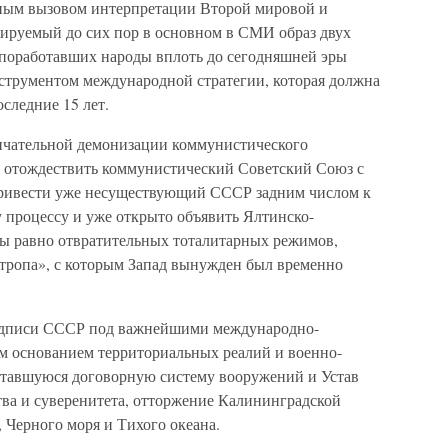
ьным вызовом интерпретации Второй мировой и
ируемый до сих пор в основном в СМИ образ двух
поработавших народы вплоть до сегодняшней эры
нструментом международной стратегии, которая должна
оследние 15 лет.
ончательной демонизации коммунистического
о отождествить коммунистический Советский Союз с
ривести уже несуществующий СССР задним числом к
процессу и уже открыто объявить Ялтинско-
ы равно отвратительных тоталитарных режимов,
тропа», с которым Запад вынужден был временно
дписи СССР под важнейшими международно-
м основанием территориальных реалий и военно-
ставшуюся договорную систему вооружений и Устав
ва и суверенитета, отторжение Калининградской
, Черного моря и Тихого океана.