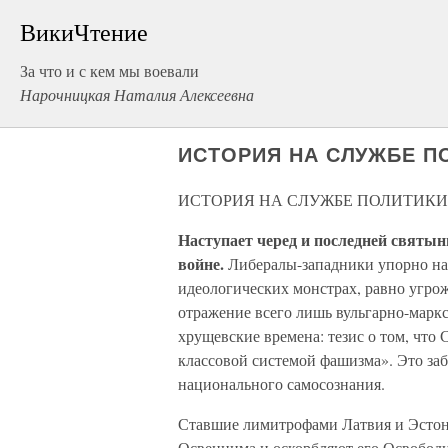
ВикиЧтение
За что и с кем мы воевали
Нарочницкая Наталия Алексеевна
ИСТОРИЯ НА СЛУЖБЕ П
ИСТОРИЯ НА СЛУЖБЕ ПОЛИТИКИ
Наступает черед и последней святы
войне.
Либералы-западники упорно на
идеологических монстрах, равно угро
отражение всего лишь вульгарно-маркс
хрущевские времена: тезис о том, что 
классовой системой фашизма». Это за
национального самосознания.
Ставшие лимитрофами Латвия и Эстон
Освенцима и оскорбляют его Освободит