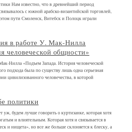
итики Нам известно, что в древнейший период
связывалось с южной арабско-византийской торговлей,
а этом пути Смоленск, Витебск и Полоцк играли
рия в работе У. Мак-Нилла
ия человеческой общности»
. Мак-Нилла «Подъем Запада. История человеческой
го подхода была по существу лишь одна серьезная
рии цивилизованного человечества, в которой
бе политики
уж, будем лучше говорить о куртизанке, которая хотя
богатым и влиятельным. Которая хотя и связывается в
к и нищета», но все же больше склоняется к блеску, а