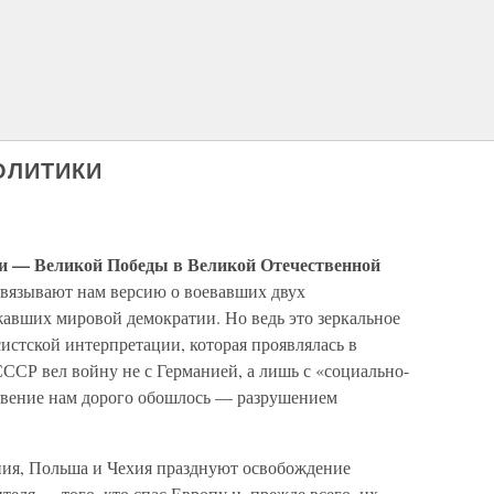
ОЛИТИКИ
ни — Великой Победы в Великой Отечественной
вязывают нам версию о воевавших двух
жавших мировой демократии. Но ведь это зеркальное
истской интерпретации, которая проявлялась в
СССР вел войну не с Германией, а лишь с «социально-
бвение нам дорого обошлось — разрушением
ия, Польша и Чехия празднуют освобождение
еля — того, кто спас Европу и, прежде всего, их