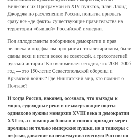
Вильсон с их Программой из XIV пунктов, план Ллойд-
Джорджа по расчленению России, попытка признать
сразу все «де-факто» существующие правительства на
территории «бывшей» Российской империи.
Под аплодисменты поборников демократии и прав
человека и под флагом прощания с тоталитаризмом, были
сданы вехи и итоги вовсе не советской, а трехсотлетней
русской истории! Кто вспоминает сегодня, что 2004–2005
год — это 150-летие Севастопольской обороны и
Крымской войны? Где Ништатский мир, кто помнит о
Полтаве?
И когда Россия, наконец, осознала, что выходы к
морю, судоходные реки и незамерзающие порты
одинаково нужны монархии XVIII века и демократии
XXI-го, а с помощью блоков и союзов проходят через
проливы не только имперские пушки, но и танкеры с
нефтью, давление на некоммунистическую Россию по