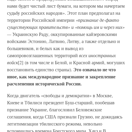
нами будет чистый лист бумаги, на котором мы начертаем
судьбу российских народов». Этот план предполагал на
территории Российской империи
«признание де-факто
существующих правительств» и «помощь им и через них»
—
Украинскую Раду, оккупированные кайзеровскими
войсками Эстонию, Латвию, Литву, а также отдельно и
большевиков, и белых как и вывод из
самопровозглашенных территорий
всех иностранных
войск
[2] (в том числе и Белой, и Красной армий, могуших
Это означало не что
восстановить единство страны).
иное, как международное признание и закрепление
расчленения исторической России.
Когда двигатель «свободы и демократии» в Москве,
Киеве и Тбилиси президент Буш-старший, пообешав
признание Украине, благословил Беловежские
соглашения, когда США признали Грузию, не дожидаясь
легитимизации тбилисского режима, невольно
вспомнились времена Брестского мира. Хауз и В.