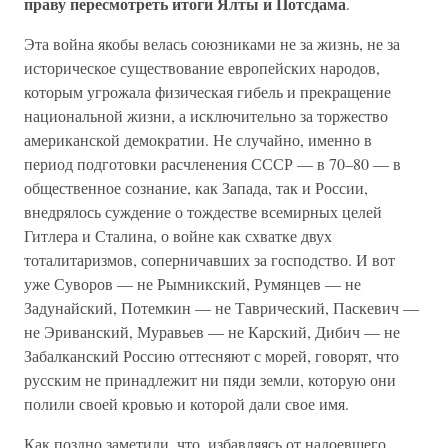
праву пересмотреть итоги Ялты и Потсдама
.
Эта война якобы велась союзниками не за жизнь, не за
историческое существование европейских народов,
которым угрожала физическая гибель и прекращение
национальной жизни, а исключительно за торжество
американской демократии. Не случайно, именно в
период подготовки расчленения СССР — в 70–80 — в
общественное сознание, как Запада, так и России,
внедрялось суждение о тождестве всемирных целей
Гитлера и Сталина, о войне как схватке двух
тоталитаризмов, соперничавших за господство. И вот
уже Суворов — не Рымникский, Румянцев — не
Задунайский, Потемкин — не Таврический, Паскевич —
не Эриванский, Муравьев — не Карский, Дибич — не
Забалканский Россию оттесняют с морей, говорят, что
русским не принадлежит ни пяди земли, которую они
полили своей кровью и которой дали свое имя.
Как поздно заметили, что, избавляясь от надоевшего