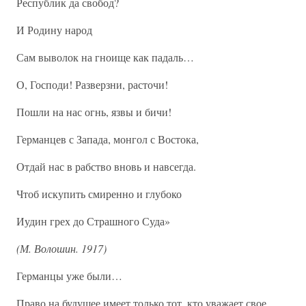
Республик да свобод?
И Родину народ
Сам выволок на гноище как падаль…
О, Господи! Разверзни, расточи!
Пошли на нас огнь, язвы и бичи!
Германцев с Запада, монгол с Востока,
Отдай нас в рабство вновь и навсегда.
Чтоб искупить смиренно и глубоко
Иудин грех до Страшного Суда»
(М. Волошин. 1917)
Германцы уже были…
Право на будущее имеет только тот, кто уважает свое