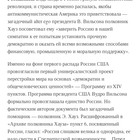
революция, и страна временно распалась, якобы
антикоммунистическая Америка это приветствовала —
загадочный alter ego президента В. Вильсона полковник
Хауз посоветовал ему «заверить Россию в нашей
симпатии к ее попыткам установить прочную
демократию и оказать ей всеми возможными способами
финансовую, промышленную и моральную поддержку».
Именно на фоне первого распада России США
провозгласили первый универсалистский проект
перестройки мира на основах «демократии и
общечеловеческих ценностей» — Программу из XIV
пунктов. Программа президента США Вудро Вильсона
формально провозглашала единство России. Но
фактическим автором документа был загадочный
помощник — полковник Э. Хауз. Расшифрованный в
«Архиве полковника Хауза» пункт 6, посвяшенный
России, гласил: «Россия слишком велика и однородна, ее
надо свести к Среднерусской возвышенности… Перед