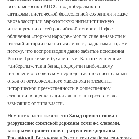
всесилья косной КПСС, под либеральной и
антикоммунистической фразеологией сохранили и даже
вновь заострили марксистскую нигилистическую
интерпретацию всей российской истории. Пафос
обличения «тюрьмы народов» мог по силе ненависти к
русской истории сравниться лишь с двадцатыми годами
потому, что воспроизводил давно забытые поношения
России Троцкими и бухариными. Как отечественные
и
«либералы», так
Запад подвергли наибольшему
поношению в советском периоде именно спасительный
отход от ортодоксального марксизма и элементы
исторической преемственности в общественном
сознании, в оценке национальных интересов, мало
зависящих от типа власти.
Запад приветствовал
Немногих насторожило, что
разрушение советской державы теми же словами,
которыми приветствовал разрушение державы
Российской.
Ведь когда в России грянула большевистская