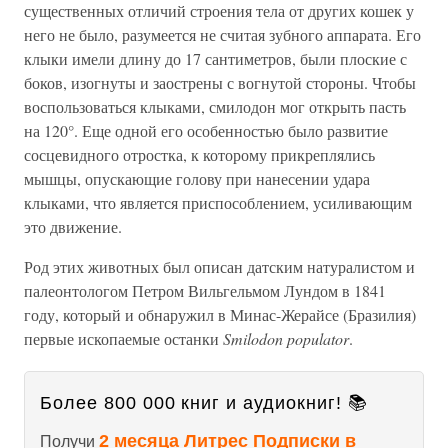
существенных отличий строения тела от других кошек у
него не было, разумеется не считая зубного аппарата. Его
клыки имели длину до 17 сантиметров, были плоские с
боков, изогнуты и заострены с вогнутой стороны. Чтобы
воспользоваться клыками, смилодон мог открыть пасть
на 120°. Еще одной его особенностью было развитие
сосцевидного отростка, к которому прикреплялись
мышцы, опускающие голову при нанесении удара
клыками, что является приспособлением, усиливающим
это движение.
Род этих животных был описан датским натуралистом и
палеонтологом Петром Вильгельмом Лундом в 1841
году, который и обнаружил в Минас-Жерайсе (Бразилия)
первые ископаемые останки
Smilodon populator
.
Более 800 000 книг и аудиокниг! 📚
2 месяца Литрес Подписки в
Получи