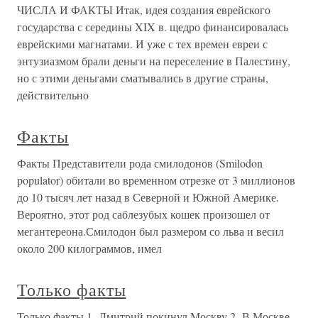
ЧИСЛА И ФАКТЫ Итак, идея создания еврейского
государства с сере­дины XIX в. щедро финансировалась
еврейскими маг­натами. И уже с тех времен евреи с
энтузиазмом брали деньги на переселение в Палестину,
но с этими деньга­ми сматывались в другие страны,
действительно
Факты
Факты Представители рода смилодонов (Smilodon
populator) обитали во временном отрезке от 3 миллионов
до 10 тысяч лет назад в Северной и Южной Америке.
Вероятно, этот род саблезубых кошек произошел от
мегантереона.Смилодон был размером со льва и весил
около 200 килограммов, имел
Только факты
Только факты 1. Дмитрий покинул Москву.2. В Москве