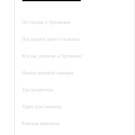
По следам д’Артаньяна
Последний приют гасконца
Кто вы, шевалье д’Артаньян?
Начало военной карьеры
Три мушкетера
Удача для гасконца
Роковая кампания