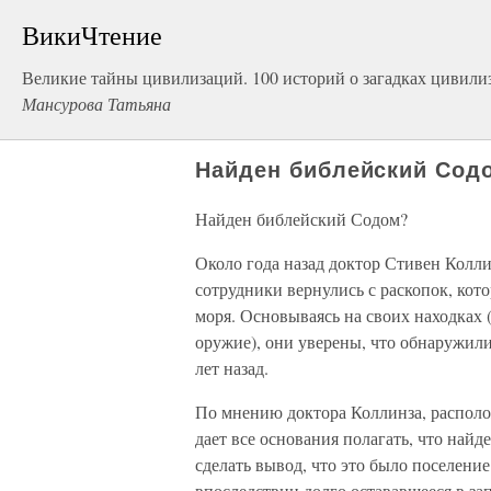
ВикиЧтение
Великие тайны цивилизаций. 100 историй о загадках цивили
Мансурова Татьяна
Найден библейский Сод
Найден библейский Содом?
Около года назад доктор Стивен Колли
сотрудники вернулись с раскопок, кот
моря. Основываясь на своих находках 
оружие), они уверены, что обнаружил
лет назад.
По мнению доктора Коллинза, располо
дает все основания полагать, что най
сделать вывод, что это было поселени
впоследствии долго остававшееся в за