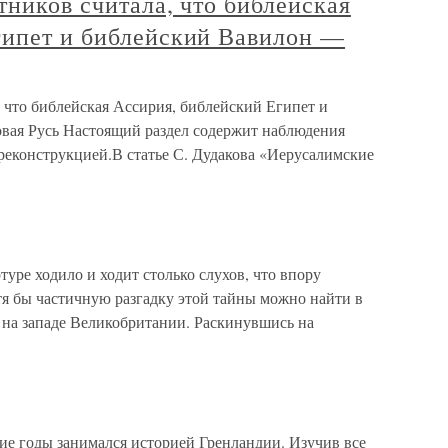
тников считала, что библейская
гипет и библейский Вавилон —
, что библейская Ассирия, библейский Египет и
вая Русь Настоящий раздел содержит наблюдения
реконструкцией.В статье С. Дудакова «Иерусалимские
уре ходило и ходит столько слухов, что впору
отя бы частичную разгадку этой тайны можно найти в
 на западе Великобритании. Раскинувшись на
ие годы занимался историей Гренландии. Изучив все