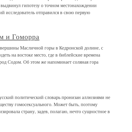
 выдвинул гипотезу о точном местонахождении
ий исследователь отправился в свою первую
м и Гоморра
 вершины Масличной горы в Кедронской долине, с
деть на востоке место, где в библейские времена
род Содом. Об этом же напоминает соляная гора
усский политический словарь пронизан аллюзиями не
уществу гомосексуального. Может быть, поэтому
изировала страну, задев, полагаю, нечто сущностное в