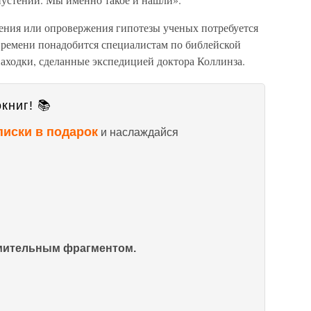
ения или опровержения гипотезы ученых потребуется
 времени понадобится специалистам по библейской
находки, сделанные экспедицией доктора Коллинза.
книг! 📚
писки в подарок
и наслаждайся
омительным фрагментом.