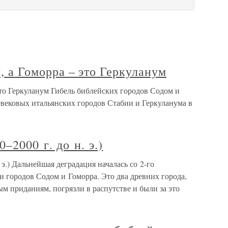
я, а Гоморра – это Геркуланум
 это Геркуланум Гибель библейских городов Содом и
евековых итальянских городов Стабии и Геркуланума в
–2000 г. до н. э.)
 э.) Дальнейшая деградация началась со 2-го
и городов Содом и Гоморра. Это два древних города,
ым приданиям, погрязли в распутстве и были за это