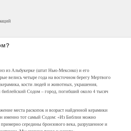
заций
ом?
нз из Альбукерке (штат Нью-Мексико) и его
орые велись четыре года на восточном берегу Мертвого
(керамика, кости людей и животных, украшения,
и библейский Содом – город, погибший около 4 тысяч
жение места раскопок и возраст найденной керамики
ден именно тот самый Содом: «Из Библии можно
е примерно середины бронзового века, разрушенное и
пустении. Мы именно такое и нашли».