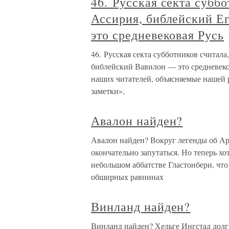
46. Русская секта суббо
Ассирия, библейский Е
это средневековая Русь
46. Русская секта субботников считала
библейский Вавилон — это средневеко
наших читателей, объясняемые нашей 
заметки»,
Авалон найден?
Авалон найден? Вокруг легенды об Арт
окончательно запутаться. Но теперь х
небольшом аббатстве Гластонбери, что
обширных равнинах
Винланд найден?
Винланд найден? Хельге Ингстад долг