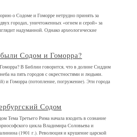
ю о Содоме и Гоморре нетрудно принять за
 двух городах, уничтоженных «огнем и серой» за
выглядит надуманной. Однако археологические
 были Содом и Гоморра?
 Гоморра? В Библии говорится, что в долине Сиддим
неба на пять городов с окрестностями и людьми.
) и Гоморра (потопление, погружение). Эти города
тербургский Содом
дом Тема Третьего Рима начала входить в сознание
ториософского цикла Владимира Соловьева и
линина (1901 г.). Революция и крушение царской