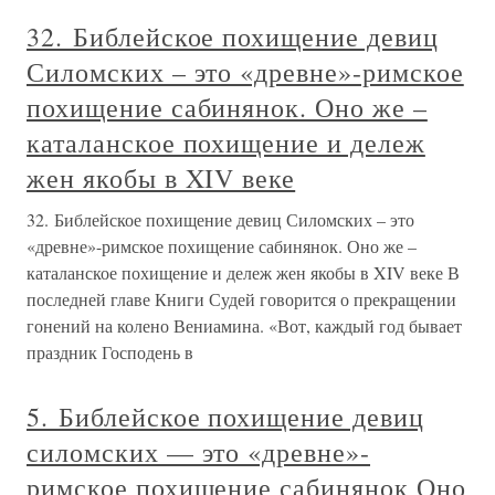
32. Библейское похищение девиц
Силомских – это «древне»-римское
похищение сабинянок. Оно же –
каталанское похищение и дележ
жен якобы в XIV веке
32. Библейское похищение девиц Силомских – это
«древне»-римское похищение сабинянок. Оно же –
каталанское похищение и дележ жен якобы в XIV веке В
последней главе Книги Судей говорится о прекращении
гонений на колено Вениамина. «Вот, каждый год бывает
праздник Господень в
5. Библейское похищение девиц
силомских — это «древне»-
римское похищение сабинянок Оно