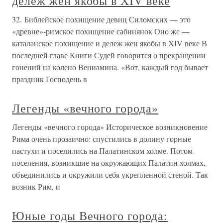
дележ жен якобы в XIV веке
32. Библейское похищение девиц Силомских — это
«древне»-римское похищение сабинянок Оно же —
каталанское похищение и дележ жен якобы в XIV веке В
последней главе Книги Судей говорится о прекращении
гонений на колено Вениамина. «Вот, каждый год бывает
праздник Господень в
Легенды «вечного города»
Легенды «вечного города» Историческое возникновение
Рима очень прозаично: спустились в долину горные
пастухи и поселились на Палатинском холме. Потом
поселения, возникшие на окружающих Палатин холмах,
объединились и окружили себя укрепленной стеной. Так
возник Рим, и
Юные годы Вечного города: