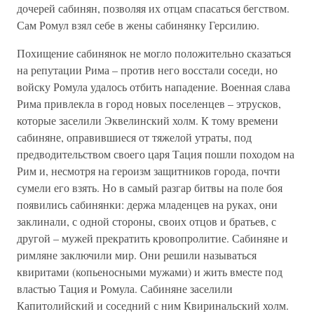
дочерей сабинян, позволяя их отцам спасаться бегством.
Сам Ромул взял себе в жены сабинянку Герсилию.
Похищение сабинянок не могло положительно сказаться
на репутации Рима – против него восстали соседи, но
войску Ромула удалось отбить нападение. Военная слава
Рима привлекла в город новых поселенцев – этрусков,
которые заселили Эквелинский холм. К тому времени
сабиняне, оправившиеся от тяжелой утраты, под
предводительством своего царя Тация пошли походом на
Рим и, несмотря на героизм защитников города, почти
сумели его взять. Но в самый разгар битвы на поле боя
появились сабинянки: держа младенцев на руках, они
заклинали, с одной стороны, своих отцов и братьев, с
другой – мужей прекратить кровопролитие. Сабиняне и
римляне заключили мир. Они решили называться
квиритами (копьеносными мужами) и жить вместе под
властью Тация и Ромула. Сабиняне заселили
Капитолийский и соседний с ним Квиринальский холм.