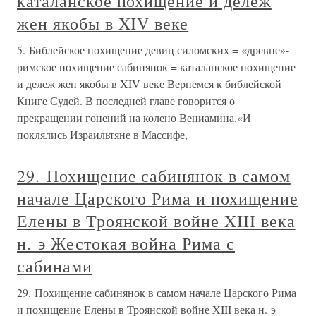
каталанское похищение и дележ
жен якобы в XIV веке
5. Библейское похищение девиц силомских = «древне»-
римское похищение сабинянок = каталанское похищение
и дележ жен якобы в XIV веке Вернемся к библейской
Книге Судей. В последней главе говорится о
прекращении гонений на колено Вениамина.«И
поклялись Израильтяне в Массифе,
29. Похищение сабинянок в самом
начале Царского Рима и похищение
Елены в Троянской войне XIII века
н. э Жестокая война Рима с
сабинами
29. Похищение сабинянок в самом начале Царского Рима
и похищение Елены в Троянской войне XIII века н. э