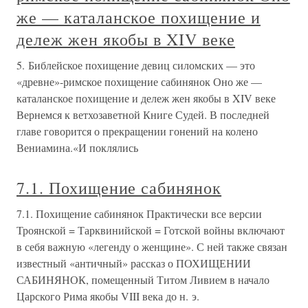
же — каталанское похищение и
дележ жен якобы в XIV веке
5. Библейское похищение девиц силомских — это
«древне»-римское похищение сабинянок Оно же —
каталанское похищение и дележ жен якобы в XIV веке
Вернемся к ветхозаветной Книге Судей. В последней
главе говорится о прекращении гонений на колено
Вениамина.«И поклялись
7.1. Похищение сабинянок
7.1. Похищение сабинянок Практически все версии
Троянской = Тарквинийской = Готской войны включают
в себя важную «легенду о женщине». С ней также связан
известный «античный» рассказ о ПОХИЩЕНИИ
САБИНЯНОК, помещенный Титом Ливием в начало
Царского Рима якобы VIII века до н. э.