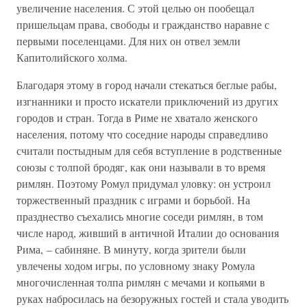
увеличение населения. С этой целью он пообещал
пришельцам права, свободы и гражданство наравне с
первыми поселенцами. Для них он отвел земли
Капитолийского холма.
Благодаря этому в город начали стекаться беглые рабы,
изгнанники и просто искатели приключений из других
городов и стран. Тогда в Риме не хватало женского
населения, потому что соседние народы справедливо
считали постыдным для себя вступление в родственные
союзы с толпой бродяг, как они называли в то время
римлян. Поэтому Ромул придумал уловку: он устроил
торжественный праздник с играми и борьбой. На
празднество съехались многие соседи римлян, в том
числе народ, живший в античной Италии до основания
Рима, – сабиняне. В минуту, когда зрители были
увлечены ходом игры, по условному знаку Ромула
многочисленная толпа римлян с мечами и копьями в
руках набросилась на безоружных гостей и стала уводить