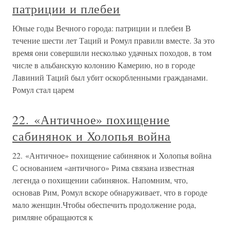
патриции и плебеи
Юные годы Вечного города: патриции и плебеи В
течение шести лет Таций и Ромул правили вместе. За это
время они совершили несколько удачных походов, в том
числе в альбанскую колонию Камерию, но в городе
Лавиний Таций был убит оскорбленными гражданами.
Ромул стал царем
22. «Античное» похищение
сабинянок и Холопья война
22. «Античное» похищение сабинянок и Холопья война
С основанием «античного» Рима связана известная
легенда о похищении сабинянок. Напомним, что,
основав Рим, Ромул вскоре обнаруживает, что в городе
мало женщин.Чтобы обеспечить продолжение рода,
римляне обращаются к