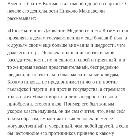
Вместе с братом Козимо стал главой одной из партий. О
начале его деятельности Никколо Макиавелли
рассказывает:
«После кончины Джованни Медичи сын его Козимо стал
проявлять к делам государственным еще больший пыл, а
к друзьям своим еще больше внимания и щедрости, чем
даже его отец… Человек, полный исключительной
рассудительности, по внешности своей и приятный, и в
то же время весьма представительный, беспредельно
щедрый, исключительно благожелательный к людям,
Козимо никогда не предпринимал ничего ни против
гвельфской партии, ни против государства, а стремился
только всех ублаготворить и лишь щедростью своей
приобретать сторонников. Пример его был живым
укором власть имущим, он же сам считал, что, ведя себя
таким образом, сможет жить как человек не менее
могущественный и уверенный, чем любой другой, а если
бы честолюбие его противников привело к какому-