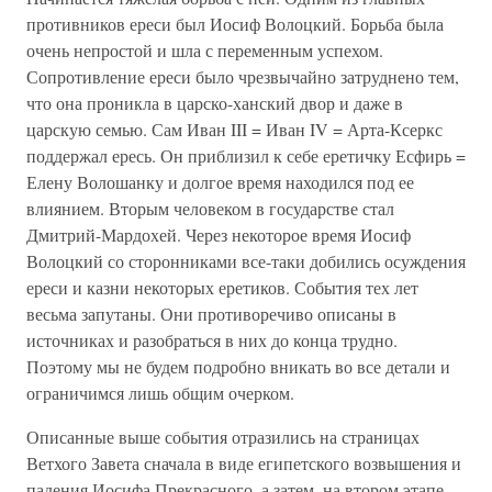
противников ереси был Иосиф Волоцкий. Борьба была
очень непростой и шла с переменным успехом.
Сопротивление ереси было чрезвычайно затруднено тем,
что она проникла в царско-ханский двор и даже в
царскую семью. Сам Иван III = Иван IV = Арта-Ксеркс
поддержал ересь. Он приблизил к себе еретичку Есфирь =
Елену Волошанку и долгое время находился под ее
влиянием. Вторым человеком в государстве стал
Дмитрий-Мардохей. Через некоторое время Иосиф
Волоцкий со сторонниками все-таки добились осуждения
ереси и казни некоторых еретиков. События тех лет
весьма запутаны. Они противоречиво описаны в
источниках и разобраться в них до конца трудно.
Поэтому мы не будем подробно вникать во все детали и
ограничимся лишь общим очерком.
Описанные выше события отразились на страницах
Ветхого Завета сначала в виде египетского возвышения и
падения Иосифа Прекрасного, а затем, на втором этапе,