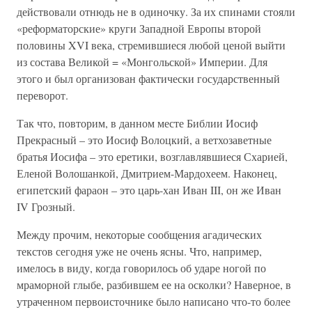
действовали отнюдь не в одиночку. За их спинами стояли
«реформаторские» круги Западной Европы второй
половины XVI века, стремившиеся любой ценой выйти
из состава Великой = «Монгольской» Империи. Для
этого и был организован фактически государственный
переворот.
Так что, повторим, в данном месте Библии Иосиф
Прекрасный – это Иосиф Волоцкий, а ветхозаветные
братья Иосифа – это еретики, возглавлявшиеся Схарией,
Еленой Волошанкой, Дмитрием-Мардохеем. Наконец,
египетский фараон – это царь-хан Иван III, он же Иван
IV Грозный.
Между прочим, некоторые сообщения агадических
текстов сегодня уже не очень ясны. Что, например,
имелось в виду, когда говорилось об ударе ногой по
мраморной глыбе, разбившем ее на осколки? Наверное, в
утраченном первоисточнике было написано что-то более