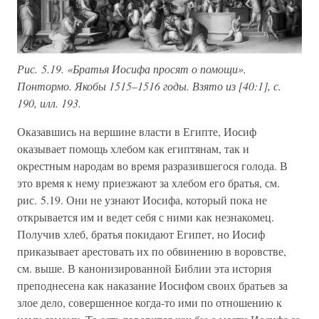
Рис. 5.19. «Братья Иосифа просят о помощи».
Понтормо. Якобы 1515–1516 годы. Взято из [40:1], с.
190, илл. 193.
Оказавшись на вершине власти в Египте, Иосиф
оказывает помощь хлебом как египтянам, так и
окрестным народам во время разразившегося голода. В
это время к нему приезжают за хлебом его братья, см.
рис. 5.19. Они не узнают Иосифа, который пока не
открывается им и ведет себя с ними как незнакомец.
Получив хлеб, братья покидают Египет, но Иосиф
приказывает арестовать их по обвинению в воровстве,
см. выше. В канонизированной Библии эта история
преподнесена как наказание Иосифом своих братьев за
злое дело, совершенное когда-то ими по отношению к