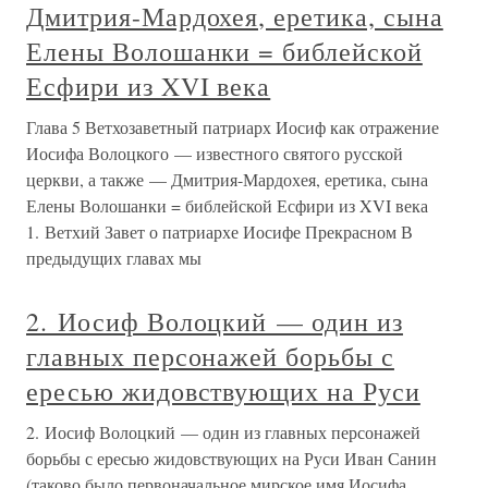
Дмитрия-Мардохея, еретика, сына
Елены Волошанки = библейской
Есфири из XVI века
Глава 5 Ветхозаветный патриарх Иосиф как отражение
Иосифа Волоцкого — известного святого русской
церкви, а также — Дмитрия-Мардохея, еретика, сына
Елены Волошанки = библейской Есфири из XVI века
1. Ветхий Завет о патриархе Иосифе Прекрасном В
предыдущих главах мы
2. Иосиф Волоцкий — один из
главных персонажей борьбы с
ересью жидовствующих на Руси
2. Иосиф Волоцкий — один из главных персонажей
борьбы с ересью жидовствующих на Руси Иван Санин
(таково было первоначальное мирское имя Иосифа