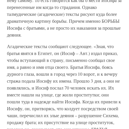
нему самому. То есть говорится как бы о мести Иосифа за
перенесенные им когда-то страдания. Однако
талмудические (агадические) тексты рисуют куда более
драматичную картину борьбы. Причем именно БОРЬБЫ
Иосифа с братьями, а не просто их наказания за прошлые
деяния.
Агадические тексты сообщают следующее. «Зная, что
братья явятся в Египет, он (Иосиф – Авт.) издал приказ,
чтобы вступающий в страну, письменно сообщал свое
имя, а равно и имя отца своего. Братья Иосифа, боясь
дурного глаза, вошли в город через 10 ворот, и к вечеру
стража подала Иосифу их имена. Прошло 3 дня, а они не
появлялись, и Иосиф послал 70 человек искать их. Их
вместе нашли на улице, где жили проститутки; они
пошли туда в надежде найти Иосифа. Когда их привели к
Иосифу, он, притворясь, что колдует посредством своей
чаши, перечислил их злые деяния – разрушение Сихема,
продажу брата; их присутствие на улице проституток,