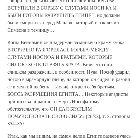
говорил он, доказывает, что они шпионы. БРАТЬЯ
ВСТУПИЛИ В БОРЬБУ С СЛУГАМИ ИОСИФА И
БЫЛИ ГОТОВЫ РАЗРУШИТЬ ЕГИПЕТ, но должны
были смириться перед Менаше, который и заключил
Симеона в темницу…
Когда Вениамин был задержан за мнимую кражу кубка,
ВТОРИЧНО РАЗГОРЕЛАСЬ БОРЬБА МЕЖДУ
СЛУГАМИ ИОСИФА И БРАТЬЯМИ, КОТОРЫЕ
СИЛОЮ ХОТЕЛИ ВЗЯТЬ БРАТА. Видя, что они
слишком раздражены, в особенности Иуда, Иосиф ударил
ногою в мраморную глыбу, на которой он сидел, и разбил
ее в мелкий щебень… Иосиф открыл себя братьям,
БОЯСЬ РАЗРУШЕНИЯ ЕГИПТА… Некоторые агадисты
приписывали раннюю смерть Иосифа тому
обстоятельству, что ОН ДАЛ БРАТЬЯМ
ПОЧУВСТВОВАТЬ СВОЮ СИЛУ» [265:2], т. 8, столбцы
854–855.
Итак, как мы видим, на самом деле в Египте развернулась