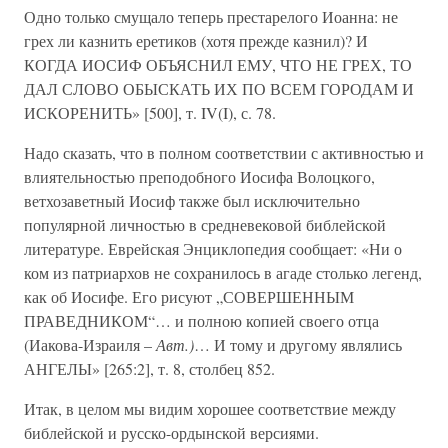
Одно только смущало теперь престарелого Иоанна: не
грех ли казнить еретиков (хотя прежде казнил)? И
КОГДА ИОСИФ ОБЪЯСНИЛ ЕМУ, ЧТО НЕ ГРЕХ, ТО
ДАЛ СЛОВО ОБЫСКАТЬ ИХ ПО ВСЕМ ГОРОДАМ И
ИСКОРЕНИТЬ» [500], т. IV(I), с. 78.
Надо сказать, что в полном соответствии с активностью и
влиятельностью преподобного Иосифа Волоцкого,
ветхозаветный Иосиф также был исключительно
популярной личностью в средневековой библейской
литературе. Еврейская Энциклопедия сообщает: «Ни о
ком из патриархов не сохранилось в агаде столько легенд,
как об Иосифе. Его рисуют „СОВЕРШЕННЫМ
ПРАВЕДНИКОМ“… и полною копией своего отца
(Иакова-Израиля –
Авт.)
… И тому и другому являлись
АНГЕЛЫ» [265:2], т. 8, столбец 852.
Итак, в целом мы видим хорошее соответствие между
библейской и русско-ордынской версиями.