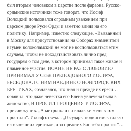
был вторым человеком в царстве после фараона. Русско-
ордынские источники тоже говорят, что Иосиф
Волоцкий пользовался огромным уважением при
царском дворе Руси-Орды и заметно влиял на его
политику. Например, известно следующее. «Вызванный
в Москву для присутствования на Соборах знаменитый
игумен волоколамский не мог не воспользоваться этим
случаем, чтобы не походатайствовать лично пред
государем о том деле, в котором принимал такое живое и
пламенное участие. ИОАНН НЕ РАЗ С ЛЮБОВИЮ
ПРИНИМАЛ У СЕБЯ ПРЕПОДОБНОГО ИОСИФА,
БЕСЕДОВАЛ С НИМ НАЕДИНЕ О НОВГОРОДСКИХ
ЕРЕТИКАХ, сознавался, что знал и прежде их ереси…
объявил, что даже невестка его Елена увлечена была в
жидовство, И ПРОСИЛ ПРОЩЕНИЯ У ИОСИФА,
присовокупив: „А митрополит и владыки меня в том
простили“. Иосиф отвечал: „Государь, подвигнись только
на нынешних еретиков, а за прежних Бог тебя простит“…