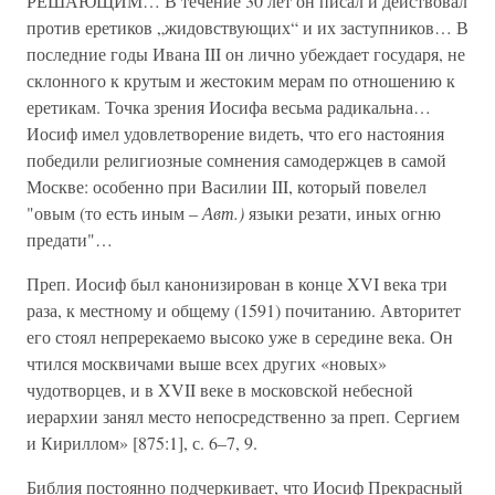
РЕШАЮЩИМ… В течение 30 лет он писал и действовал
против еретиков „жидовствующих“ и их заступников… В
последние годы Ивана III он лично убеждает государя, не
склонного к крутым и жестоким мерам по отношению к
еретикам. Точка зрения Иосифа весьма радикальна…
Иосиф имел удовлетворение видеть, что его настояния
победили религиозные сомнения самодержцев в самой
Москве: особенно при Василии III, который повелел
"овым (то есть иным –
Авт.)
языки резати, иных огню
предати"…
Преп. Иосиф был канонизирован в конце XVI века три
раза, к местному и общему (1591) почитанию. Авторитет
его стоял непререкаемо высоко уже в середине века. Он
чтился москвичами выше всех других «новых»
чудотворцев, и в XVII веке в московской небесной
иерархии занял место непосредственно за преп. Сергием
и Кириллом» [875:1], с. 6–7, 9.
Библия постоянно подчеркивает, что Иосиф Прекрасный