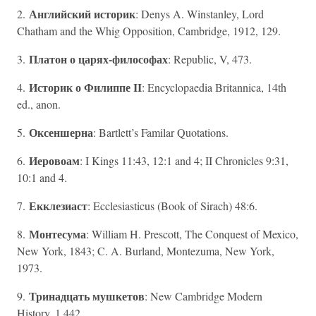
Английский историк
2.
: Denys A. Winstanley, Lord
Chatham and the Whig Opposition, Cambridge, 1912, 129.
Платон о царях-философах
3.
: Republic, V, 473.
Историк о Филиппе II
4.
: Encyclopaedia Britannica, 14th
ed., anon.
Оксеншерна
5.
: Bartlett’s Familar Quotations.
Иеровоам
6.
: I Kings 11:43, 12:1 and 4; II Chronicles 9:31,
10:1 and 4.
Екклезиаст
7.
: Ecclesiasticus (Book of Sirach) 48:6.
Монтесума
8.
: William H. Prescott, The Conquest of Mexico,
New York, 1843; C. A. Burland, Montezuma, New York,
1973.
Тринадцать мушкетов
9.
: New Cambridge Modern
History, 1,442.