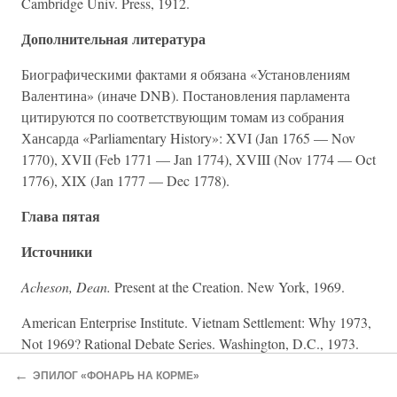
Cambridge Univ. Press, 1912.
Дополнительная литература
Биографическими фактами я обязана «Установлениям
Валентина» (иначе DNB). Постановления парламента
цитируются по соответствующим томам из собрания
Хансарда «Parliamentary History»: XVI (Jan 1765 — Nov
1770), XVII (Feb 1771 — Jan 1774), XVIII (Nov 1774 — Oct
1776), XIX (Jan 1777 — Dec 1778).
Глава пятая
Источники
Acheson, Dean.
Present at the Creation. New York, 1969.
American Enterprise Institute. Vietnam Settlement: Why 1973,
Not 1969? Rational Debate Series. Washington, D.C., 1973.
←
ЭПИЛОГ «ФОНАРЬ НА КОРМЕ»
Anderson, Patrick.
The President’s Men. New York, 1968.