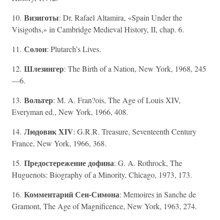
Визиготы
10.
: Dr. Rafael Altamira, «Spain Under the
Visigoths,» in Cambridge Medieval History, II, chap. 6.
Солон
11.
: Plutarch’s Lives.
Шлезингер
12.
: The Birth of a Nation, New York, 1968, 245
—6.
Вольтер
13.
: M. A. Fran?ois, The Age of Louis XIV,
Everyman ed., New York, 1966, 408.
Людовик XIV
14.
: G.R.R. Treasure, Seventeenth Century
France, New York, 1966, 368.
Предостережение дофина
15.
: G. A. Rothrock, The
Huguenots: Biography of a Minority, Chicago, 1973, 173.
Комментарий Сен-Симона
16.
: Memoires in Sanche de
Gramont, The Age of Magnificence, New York, 1963, 274.