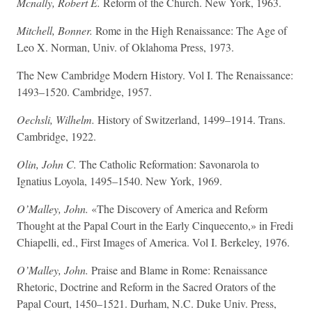
Mcnally, Robert E.
Reform of the Church. New York, 1963.
Mitchell, Bonner.
Rome in the High Renaissance: The Age of
Leo X. Norman, Univ. of Oklahoma Press, 1973.
The New Cambridge Modern History. Vol I. The Renaissance:
1493–1520. Cambridge, 1957.
Oechsli, Wilhelm.
History of Switzerland, 1499–1914. Trans.
Cambridge, 1922.
Olin, John C.
The Catholic Reformation: Savonarola to
Ignatius Loyola, 1495–1540. New York, 1969.
O’Malley, John.
«The Discovery of America and Reform
Thought at the Papal Court in the Early Cinquecento,» in Fredi
Chiapelli, ed., First Images of America. Vol I. Berkeley, 1976.
O’Malley, John.
Praise and Blame in Rome: Renaissance
Rhetoric, Doctrine and Reform in the Sacred Orators of the
Papal Court, 1450–1521. Durham, N.C. Duke Univ. Press,