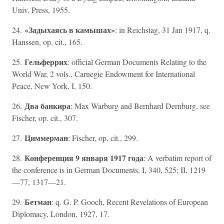
Univ. Press, 1955.
«Задыхаясь в камышах»
24.
: in Reichstag, 31 Jan 1917, q.
Hanssen, op. cit., 165.
Гельферрих
25.
: official German Documents Relating to the
World War, 2 vols., Carnegie Endowment for International
Peace, New York, I, 150.
Два банкира
26.
: Max Warburg and Bernhard Dernburg, see
Fischer, op. cit., 307.
Циммерман
27.
: Fischer, op. cit., 299.
Конференция 9 января 1917 года
28.
: A verbatim report of
the conference is in German Documents, I, 340, 525; II, 1219
—77, 1317—21.
Бетман
29.
: q. G. P. Gooch, Recent Revelations of European
Diplomacy, London, 1927, 17.