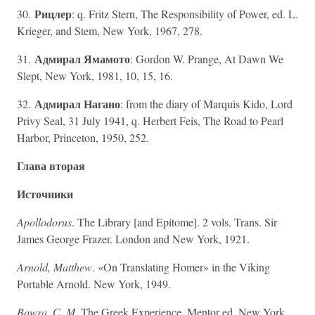
Рицлер
30.
: q. Fritz Stern, The Responsibility of Power, ed. L.
Krieger, and Stem, New York, 1967, 278.
Адмирал Ямамото
31.
: Gordon W. Prange, At Dawn We
Slept, New York, 1981, 10, 15, 16.
Адмирал Нагано
32.
: from the diary of Marquis Kido, Lord
Privy Seal, 31 July 1941, q. Herbert Feis, The Road to Pearl
Harbor, Princeton, 1950, 252.
Глава вторая
Источники
Apollodorus
. The Library [and Epitome]. 2 vols. Trans. Sir
James George Frazer. London and New York, 1921.
Arnold, Matthew
. «On Translating Homer» in the Viking
Portable Arnold. New York, 1949.
Bowra, С. M.
The Greek Experience. Mentor ed. New York,