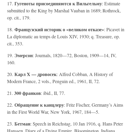
Гугеноты присоединяются к Вильгельму
17.
: Estimate
submitted to the King by Marshal Vauban in 1689; Rothrock,
op. cit., 179.
Французский историк о «великом отказе»
18.
: Picavet in
La diplomatic au temps de Louis XIV, 1930; q. Treasure, op.
cit., 353.
Эмерсон
19.
: Journals, 1820—72, Boston, 1909—14, IV,
160.
Карл X — дровосек
20.
: Alfred Cobban, A History of
Modern France, 2 vols., Penguin ed., 1961, II, 72.
300 франков
21.
: ibid., II, 77.
Обращение к канцлеру
22.
: Fritz Fischer, Germany’s Aims
in the First World War, New York, 1967, 184—5.
Бетман
23.
: Speech in Reichstag, 10 Jan 1916, q. Hans Peter
Hanssen, Diary of a Dying Empire, Bloomington, Indiana