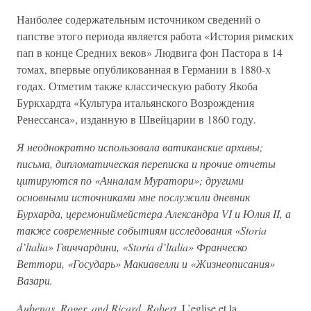
Наиболее содержательным источником сведений о
папстве этого периода является работа «История римских
пап в конце Средних веков» Людвига фон Пастора в 14
томах, впервые опубликованная в Германии в 1880-х
годах. Отметим также классическую работу Якоба
Буркхардта «Культура итальянского Возрождения
Ренессанса», изданную в Швейцарии в 1860 году.
Я неоднократно использовала ватиканские архивы;
письма, дипломатическая переписка и прочие отчеты
цитируются по «Анналам Муратори»; другими
основными источниками мне послужили дневник
Бурхарда, церемониймейстера Александра VI и Юлия II, а
также современные событиям исследования «Storia
d’ltalia» Гвиччардини, «Storia d’ltalia» Франческо
Веттори, «Государь» Макиавелли и «Жизнеописания»
Вазари.
Aubenas, Roger, and Ricard, Robert.
L’eglise et la