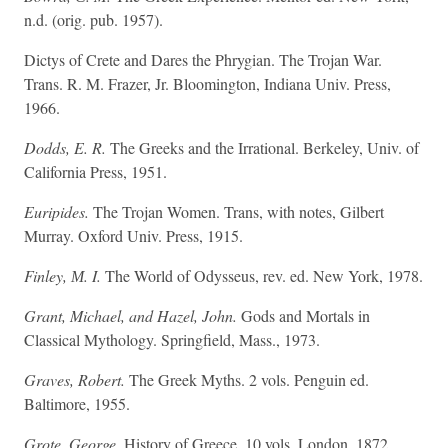
n.d. (orig. pub. 1957).
Dictys of Crete and Dares the Phrygian. The Trojan War.
Trans. R. M. Frazer, Jr. Bloomington, Indiana Univ. Press,
1966.
Dodds, E. R.
The Greeks and the Irrational. Berkeley, Univ. of
California Press, 1951.
Euripides.
The Trojan Women. Trans, with notes, Gilbert
Murray. Oxford Univ. Press, 1915.
Finley, М. I.
The World of Odysseus, rev. ed. New York, 1978.
Grant, Michael, and Hazel, John.
Gods and Mortals in
Classical Mythology. Springfield, Mass., 1973.
Graves, Robert.
The Greek Myths. 2 vols. Penguin ed.
Baltimore, 1955.
Grote, George.
History of Greece. 10 vols. London, 1872.