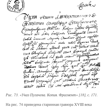
Рис. 73. «Указ Пугачева. Копия. Фрагмент» [18], с. 171.
На рис. 74 приведена старинная гравюра XVIII века