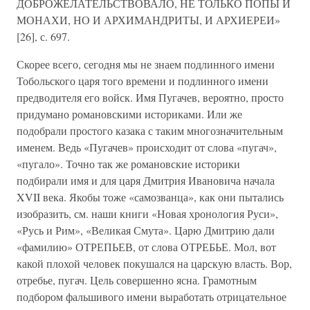
ДОБРОЖЕЛАТЕЛЬСТВОВАЛО, НЕ ТОЛЬКО ПОПЫ И
МОНАХИ, НО И АРХИМАНДРИТЫ, И АРХИЕРЕИ»
[26], с. 697.
Скорее всего, сегодня мы не знаем подлинного имени
Тобольского царя того времени и подлинного имени
предводителя его войск. Имя Пугачев, вероятно, просто
придумано романовскими историками. Или же
подобрали простого казака с таким многозначительным
именем. Ведь «Пугачев» происходит от слова «пугач»,
«пугало». Точно так же романовские историки
подбирали имя и для царя Дмитрия Ивановича начала
XVII века. Якобы тоже «самозванца», как они пытались
изобразить, см. наши книги «Новая хронология Руси»,
«Русь и Рим», «Великая Смута». Царю Дмитрию дали
«фамилию» ОТРЕПЬЕВ, от слова ОТРЕБЬЕ. Мол, вот
какой плохой человек покушался на царскую власть. Вор,
отребье, пугач. Цель совершенно ясна. Грамотным
подбором фальшивого имени выработать отрицательное