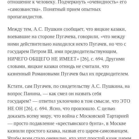
отношение к человеку. Подчеркнуть «очевидность» его
«самозванства». Понятный прием опытных
пропагандистов.
Между тем, А.С. Пушкин сообщает, что яицкие казаки,
воевавшие на стороне Пугачева, говорили, «что между
ними действительно находился некто Пугачев, но что с
государем Петром III, ими предводительствующим,
НИЧЕГО ОБЩЕГО НЕ ИМЕЕТ» [26], с. 694. Другими
словами, яицкие казаки отнюдь не считали, что
казненный Романовыми Пугачев был их предводителем.
Кстати, сам Пугачев, по свидетельству А.С. Пушкина, на
вопрос Панина, — как смел он назвать себя
государем? — ответил уклончиво в том смысле, что ЭТО
НЕ ОН [26], с. 694. Ясно, что произошло. С целью
доказать всему миру, что война с Московской Тартарией
— просто подавление «крестьянского бунта», в Москве
казнили простого казака, назвав его царем-самозванцем.
Чтобы всем стало очевидно, что этот простой казак царем