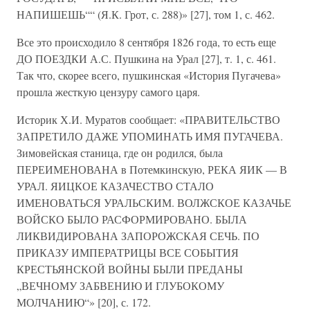
НАПИШЕШЬ““ (Я.К. Грот, с. 288)» [27], том 1, с. 462.
Все это происходило 8 сентября 1826 года, то есть еще
ДО ПОЕЗДКИ А.С. Пушкина на Урал [27], т. 1, с. 461.
Так что, скорее всего, пушкинская «История Пугачева»
прошла жесткую цензуру самого царя.
Историк Х.И. Муратов сообщает: «ПРАВИТЕЛЬСТВО
ЗАПРЕТИЛО ДАЖЕ УПОМИНАТЬ ИМЯ ПУГАЧЕВА.
Зимовейская станица, где он родился, была
ПЕРЕИМЕНОВАНА в Потемкинскую, РЕКА ЯИК — В
УРАЛ. ЯИЦКОЕ КАЗАЧЕСТВО СТАЛО
ИМЕНОВАТЬСЯ УРАЛЬСКИМ. ВОЛЖСКОЕ КАЗАЧЬЕ
ВОЙСКО БЫЛО РАСФОРМИРОВАНО. БЫЛА
ЛИКВИДИРОВАНА ЗАПОРОЖСКАЯ СЕЧЬ. ПО
ПРИКАЗУ ИМПЕРАТРИЦЫ ВСЕ СОБЫТИЯ
КРЕСТЬЯНСКОЙ ВОЙНЫ БЫЛИ ПРЕДАНЫ
„ВЕЧНОМУ ЗАБВЕНИЮ И ГЛУБОКОМУ
МОЛЧАНИЮ“» [20], с. 172.