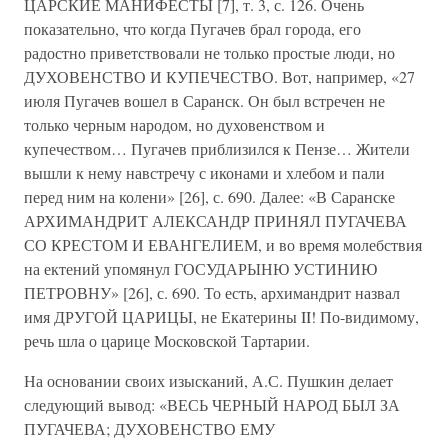
ЦАРСКИЕ МАНИФЕСТЫ [7], т. 3, с. 126. Очень
показательно, что когда Пугачев брал города, его
радостно приветствовали не только простые люди, но
ДУХОВЕНСТВО И КУПЕЧЕСТВО. Вот, например, «27
июля Пугачев вошел в Саранск. Он был встречен не
только черным народом, но духовенством и
купечеством… Пугачев приблизился к Пензе… Жители
вышли к нему навстречу с иконами и хлебом и пали
перед ним на колени» [26], с. 690. Далее: «В Саранске
АРХИМАНДРИТ АЛЕКСАНДР ПРИНЯЛ ПУГАЧЕВА
СО КРЕСТОМ И ЕВАНГЕЛИЕМ, и во время молебствия
на ектений упомянул ГОСУДАРЫНЮ УСТИНИЮ
ПЕТРОВНУ» [26], с. 690. То есть, архимандрит назвал
имя ДРУГОЙ ЦАРИЦЫ, не Екатерины II! По-видимому,
речь шла о царице Московской Тартарии.
На основании своих изысканий, А.С. Пушкин делает
следующий вывод: «ВЕСЬ ЧЕРНЫЙ НАРОД БЫЛ ЗА
ПУГАЧЕВА; ДУХОВЕНСТВО ЕМУ