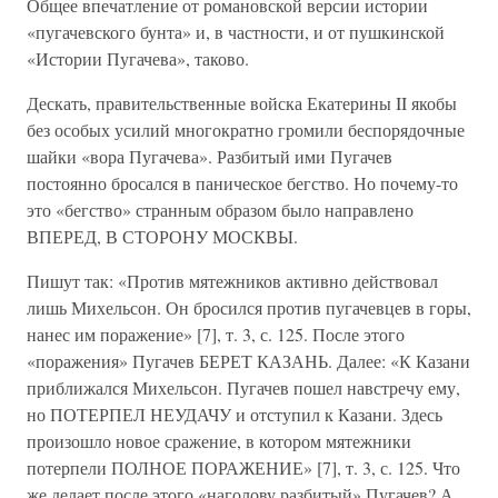
Общее впечатление от романовской версии истории
«пугачевского бунта» и, в частности, и от пушкинской
«Истории Пугачева», таково.
Дескать, правительственные войска Екатерины II якобы
без особых усилий многократно громили беспорядочные
шайки «вора Пугачева». Разбитый ими Пугачев
постоянно бросался в паническое бегство. Но почему-то
это «бегство» странным образом было направлено
ВПЕРЕД, В СТОРОНУ МОСКВЫ.
Пишут так: «Против мятежников активно действовал
лишь Михельсон. Он бросился против пугачевцев в горы,
нанес им поражение» [7], т. 3, с. 125. После этого
«поражения» Пугачев БЕРЕТ КАЗАНЬ. Далее: «К Казани
приближался Михельсон. Пугачев пошел навстречу ему,
но ПОТЕРПЕЛ НЕУДАЧУ и отступил к Казани. Здесь
произошло новое сражение, в котором мятежники
потерпели ПОЛНОЕ ПОРАЖЕНИЕ» [7], т. 3, с. 125. Что
же делает после этого «наголову разбитый» Пугачев? А