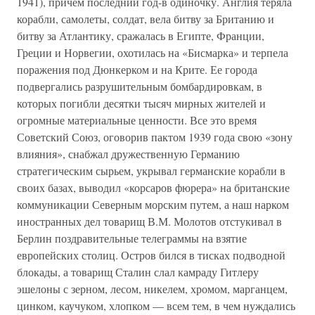
1941), причем последний год-в одиночку. Англия теряла
корабли, самолеты, солдат, вела битву за Британию и
битву за Атлантику, сражалась в Египте, Франции,
Греции и Норвегии, охотилась на «Бисмарка» и терпела
поражения под Дюнкерком и на Крите. Ее города
подвергались разрушительным бомбардировкам, в
которых погибли десятки тысяч мирных жителей и
огромные материальные ценности. Все это время
Советский Союз, оговорив пактом 1939 года свою «зону
влияния», снабжал дружественную Германию
стратегическим сырьем, укрывал германские корабли в
своих базах, выводил «корсаров фюрера» на британские
коммуникации Северным морским путем, а наш нарком
иностранных дел товарищ В.М. Молотов отстукивал в
Берлин поздравительные телеграммы на взятие
европейских столиц. Остров бился в тисках подводной
блокады, а товарищ Сталин слал камраду Гитлеру
эшелоны с зерном, лесом, никелем, хромом, марганцем,
цинком, каучуком, хлопком — всем тем, в чем нуждались