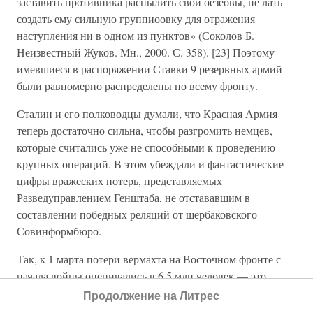
заставить противника распылить свои оезеовы, не лать
создать ему сильную группиоовку для отражения
наступления ни в одном из пунктов» (Соколов Б.
Неизвестный Жуков. Мн., 2000. С. 358). [23] Поэтому
имевшиеся в распоряжении Ставки 9 резервных армий
были равномерно распределены по всему фронту.
Сталин и его полководцы думали, что Красная Армия
теперь достаточно сильна, чтобы разгромить немцев,
которые считались уже не способными к проведению
крупных операций. В этом убеждали и фантастические
цифры вражеских потерь, представляемых
Разведуправлением Генштаба, не отстававшим в
составлении победных реляций от щербаковского
Совинформбюро.
Так, к 1 марта потери вермахта на Восточном фронте с
начала войны оценивались в 6,5 млн человек — это
больше, чем немцы потеряли за весь период борьбы с
Продолжение на Литрес
Советским Союзом. Вообще за 6 лет Второй мировой