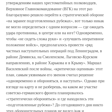
утверждениям наших хрестоматийных полководцев,
Верховное Главнокомандование (ВГК) на этот раз
благоразумно решило перейти к стратегической обороне
«на заранее подготовленных рубежах», вот только никак
не могло определиться с одним вопросом — где ожидать
удара противника, в центре или на юге? Одновременно,
чтобы «не сидеть сложа руки» и «улучшить оперативное
положение войск», предполагалось провести «ряд
частных наступательных операций под Ленинградом, в
районе Демянска, на Смоленском, Льговско-Курском
направлениях, в районе Харькова и в Крыму». Маршал
Василевский после войны, «критически оценивая» этот
план, самым уязвимым его звеном считал решение
«одновременно и обороняться, и наступать». Однако при
взгляде на карту и не разберешь, на каком же участке
советско-германского фронта планировалось
«стратегически обороняться» и где находились эти
«подготовленные рубежи»? До сегодняшнего дня никто
этих оборонительных планов не видел (как и