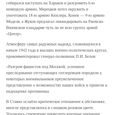
собирался наступать на Харьков и разгромить 6-ю
немецкую армию, Мерецков хотел окружить и
уничтожить 18-ю армию Кюхлера, Конев — 9-ю армию
Моделя, а Жуков предлагал ликвидировать на Ржевско-
Вяземском плацдарме чуть ли не всю группу армий
«Центр».
Атмосферу самых радужных надежд, сложившуюся в
начале 1942 года в высших военно-политических кругах,
прокомментировал генерал-полковник П.И. Белов:
«Разгром фашистов под Москвой, успешное
преследование отступающих гитлеровцев породили у
некоторых военачальников преувеличенное
представление о возможностях наших войск и привели к
недооценке противника.
В Ставке ослабло критическое отношение к обстановке,
многое представлялось в слишком розовом цвете.
Усилилось стремление проводить крупные операции,