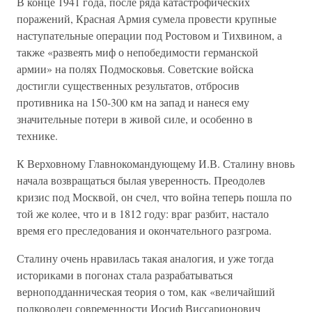
В конце 1941 года, после ряда катастрофических
поражений, Красная Армия сумела провести крупные
наступательные операции под Ростовом и Тихвином, а
также «развеять миф о непобедимости германской
армии» на полях Подмосковья. Советские войска
достигли существенных результатов, отбросив
противника на 150-300 км на запад и нанеся ему
значительные потери в живой силе, и особенно в
технике.
К Верховному Главнокомандующему И.В. Сталину вновь
начала возвращаться былая уверенность. Преодолев
кризис под Москвой, он счел, что война теперь пошла по
той же колее, что и в 1812 году: враг разбит, настало
время его преследования и окончательного разгрома.
Сталину очень нравилась такая аналогия, и уже тогда
историками в погонах стала разрабатываться
верноподданническая теория о том, как «величайший
полководец современности Иосиф Виссарионович