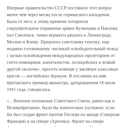
Впервые правительство СССР поставило этот вопрос
менее чем через месяц после германского нападения.
Было от чего: к этому времени потерпели
сокрушительное поражение армии Кузнецова и Павлова,
пал Смоленск, танки вермахта рвались к Ленинграду,
Москве и Киеву. Пришлось советскому генсеку, еще
недавно готовившему «великий освободительный поход
с целью освобождения международных пролетариев от
гнета помещиков, капиталистов, полицейских и всякой
другой сволочи», просить помощи у заклятых классовых
врагов — английских буржуев. В послании на имя
британского премьер-министра, датированном 18 июля
1941 года, говорилось:
«…Военное положение Советского Союза, равно как и
Великобритании, было бы значительно улучшено, если
бы был создан фронт против Гитлера на западе (Северная
Франция) и на севере (Арктика). Фронт на севере