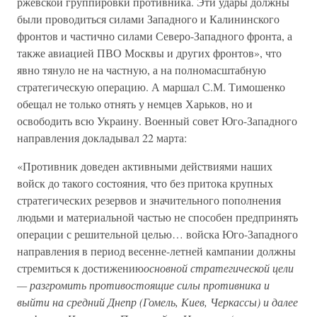
ржевской группировки противника. Эти удары должны
были проводиться силами Западного и Калининского
фронтов и частично силами Северо-Западного фронта, а
также авиацией ПВО Москвы и других фронтов», что
явно тянуло не на частную, а на полномасштабную
стратегическую операцию. А маршал С.М. Тимошенко
обещал не только отнять у немцев Харьков, но и
освободить всю Украину. Военный совет Юго-Западного
направления докладывал 22 марта:
«Противник доведен активными действиями наших
войск до такого состояния, что без притока крупных
стратегических резервов и значительного пополнения
людьми и материальной частью не способен предпринять
операции с решительной целью… войска Юго-Западного
направления в период весенне-летней кампании должны
стремиться к достижению
основной стратегической цели
— разгромить противостоящие силы противника и
выйти на средний Днепр (Гомель, Киев, Черкассы) и далее