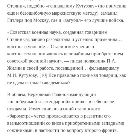
Сталин», подобно «гениальному Кутузову» (но применив
еще и безошибочную марксистскую методу), заманил
Гитлера под Москву, где и «загубил» его лучшие войска.
«Советская военная наука, созданная товарищем
Сталиным, заново разработала и успешно применила…
контрнаступление… Сталинское учение о
контрнаступлении явилось величайшим приобретением
советской военной науки», — писал полковник П.А.
Жилин в своей работе, посвященной… фельдмаршалу
М.И. Кутузову. [10] Все правильно понимал товарищ, как
не сделать такого академиком?
В общем, Верховный Главнокомандующий
«непобедимой и легендарной» пришел в себя после
нокдауна. Изменение показаний сталинского
«барометра» четко прослеживается в развитии его
взаимоотношений со вновь приобретенными западными
союзниками, в частности по вопросу второго фронта.