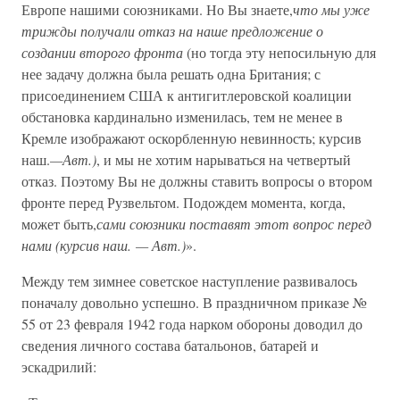
Европе нашими союзниками. Но Вы знаете,
что мы уже
трижды получали отказ на наше предложение о
создании второго фронта
(но тогда эту непосильную для
нее задачу должна была решать одна Британия; с
присоединением США к антигитлеровской коалиции
обстановка кардинально изменилась, тем не менее в
Кремле изображают оскорбленную невинность; курсив
наш.
—Авт.)
, и мы не хотим нарываться на четвертый
отказ. Поэтому Вы не должны ставить вопросы о втором
фронте перед Рузвельтом. Подождем момента, когда,
может быть,
сами союзники поставят этот вопрос перед
нами (курсив наш. — Авт.)
».
Между тем зимнее советское наступление развивалось
поначалу довольно успешно. В праздничном приказе №
55 от 23 февраля 1942 года нарком обороны доводил до
сведения личного состава батальонов, батарей и
эскадрилий: