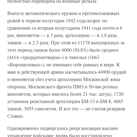
полностью переведена на военные рельсы.
Выпуск автоматического оружия и противотанковых
ружей в первом полугодии 1942 года возрос по
сравнению со вторым полугодием 1941 года почти в 6
раз, минометов — в 3 раза, артиллерии — в 1,8 раза,
танков — в 2,3 раза. При этом из 11178 выпущенных за
этот период танков более 6000 (50,8%) было средних
(4414 «тридцатьчетверок») и тяжелых (1663
«Ворошиловых»), не имевших себе равных в мире. К
маю в действующей армии насчитывалось 44900 орудий
и минометов (без учета артиллерии Московской зоны
обороны, Московского фронта ПВО и 50-мм ротных
минометов, которых имелось более 21 тыс. штук), 1720
установок реактивной артиллерии БМ-13 и БМ-8, 4065
танков, 3855 самолетов. И все это — не считая резервов
Ставки.
Одновременно подвергалось реорганизации высшее
управление войсками: вновь было восстановлено