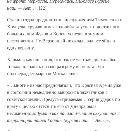
на фронт Черкассы, Первомайск, Николаев (курсив
наш. — Авт.)
». [22]
Сталин отдал предпочтение предложениям Тимошенко и
Хрущева, «ручавшимся головой» за успех и достигшим
больших, чем Жуков и Конев, успехов в зимнем
наступлении. Но Верховный не складывал все яйца в
одну корзину.
Харьковская операция, отнюдь не частная, должна была
только положить начало разгрому вермахта. Это
подтверждает маршал Москаленко:
«…многие из нас предполагали, что Красная Армия уже
в состоянии немедленно выбросить захватчиков с
советской земли. Предусматриваемая… серия ударов по
врагу с целью оттеснить его от Днепра была,
несомненно,
задумана как начало изгнания оккупантов с
территории нашей Родины (курсив наш. — Авт.)
».