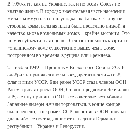
В 1950-х гг. как на Украине, так и по всему Союзу не
хватало жилья. В городах значительная часть населения
жила в коммуналках, полуподвалах, бараках. С другой
стороны, коммунальная плата была предельно низкой, а
качество вновь возводимых домов – крайне высоким. Это
не моя субъективная оценка. Сейчас стоимость квартир в
«сталинском» доме существенно выше, чем в доме,
построенном во времена Хрущева или Брежнева.
21 ноября 1949 г. Президиум Верховного Совета УССР
одобрил и принял символы государственности – герб,
флаг и гимн УССР. Еще ранее УССР стала членом ООН.
Рассматривая проект ООН, Сталин предложил Черчиллю
и Рузвельту принять в ООН все советские республики.
Западные лидеры начали торговаться, в конце концов
было решено, что кроме СССР членство в ООН получат
две наиболее пострадавшие от нападения Германии
республики – Украина и Белоруссия.