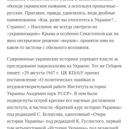
обиходе украинские названия, а используя привычные –
русские. Приезжие, правда, удивлялись, видя двойные
наименования: «Как, разве вы относитесь к Украине?…
Странно!..» Население же всегда смотрело на
«украинизацию» Крыма и особенно Севастополя как на
явно несерьезное решение «верхов», принятое ими на
каком-то застолье с обильного возлияния.
Современные украинские историки упрекают власти за
преследование национализма на Украине. Тот же Губарев
пишет: «29 августа 1947 г. ЦК КП(б)У принял
постановление «О политических ошибках и
неудовлетворительной работе Института истории
Украины Академии наук УССР». В нем были
подвергнуты острой критике все научные достижения
института, в частности «Краткий курс истории Украины»
под редакцией С. Белоусова, однотомный «Очерк
истории Украины» под редакцией К. Гуслистого, первый
том четырехтомной «Истории Украины» под редакцией