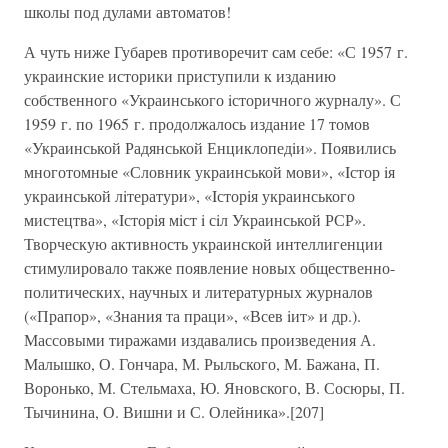
школы под дулами автоматов!
А чуть ниже Губарев противоречит сам себе: «С 1957 г.
украинские историки приступили к изданию
собственного «Украинського iсторичного журналу». С
1959 г. по 1965 г. продолжалось издание 17 томов
«Украинськой Радянськой Енциклопедiи». Появились
многотомные «Словник украинськой мови», «Iстор iя
украинськой лiтератури», «Iсторiя украинського
мистецтва», «Iсторiя мiст i сiл Украинськой РСР».
Творческую активность украинской интеллигенции
стимулировало также появление новых общественно-
политических, научных и литературных журналов
(«Прапор», «Знания та праци», «Всев iит» и др.).
Массовыми тиражами издавались произведения А.
Малышко, О. Гончара, М. Рыльского, М. Бажана, П.
Воронько, М. Стельмаха, Ю. Яновского, В. Сосюры, П.
Тычинина, О. Вишни и С. Олейника».[207]