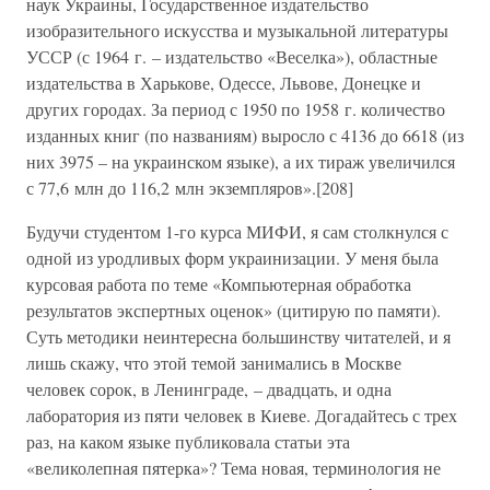
наук Украины, Государственное издательство
изобразительного искусства и музыкальной литературы
УССР (с 1964 г. – издательство «Веселка»), областные
издательства в Харькове, Одессе, Львове, Донецке и
других городах. За период с 1950 по 1958 г. количество
изданных книг (по названиям) выросло с 4136 до 6618 (из
них 3975 – на украинском языке), а их тираж увеличился
с 77,6 млн до 116,2 млн экземпляров».[208]
Будучи студентом 1-го курса МИФИ, я сам столкнулся с
одной из уродливых форм украинизации. У меня была
курсовая работа по теме «Компьютерная обработка
результатов экспертных оценок» (цитирую по памяти).
Суть методики неинтересна большинству читателей, и я
лишь скажу, что этой темой занимались в Москве
человек сорок, в Ленинграде, – двадцать, и одна
лаборатория из пяти человек в Киеве. Догадайтесь с трех
раз, на каком языке публиковала статьи эта
«великолепная пятерка»? Тема новая, терминология не