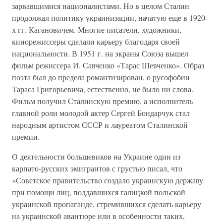
зарвавшимися националистами. Но в целом Сталин
продолжал политику украинизации, начатую еще в 1920-
х гг. Кагановичем. Многие писатели, художники,
кинорежиссеры сделали карьеру благодаря своей
национальности. В 1951 г. на экраны Союза вышел
фильм режиссера И. Савченко «Тарас Шевченко». Образ
поэта был до предела романтизирован, о русофобии
Тараса Григорьевича, естественно, не было ни слова.
Фильм получил Сталинскую премию, а исполнитель
главной роли молодой актер Сергей Бондарчук стал
народным артистом СССР и лауреатом Сталинской
премии.
О деятельности большевиков на Украине один из
карпато-русских эмигрантов с грустью писал, что
«Советское правительство создало украинскую державу
при помощи лиц, поддавшихся галицкой польской
украинской пропаганде, стремившихся сделать карьеру
на украинской авантюре или в особенности таких,