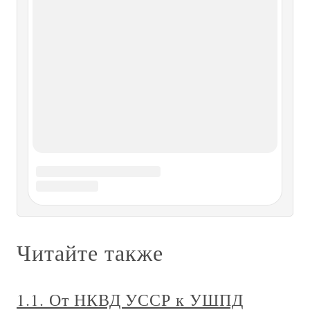
Арта-Ксеркса Восстановление
Казани в 1554 году
4.2.3. Первое восстановление Иерусалима на седьмом
году царя Арта-Ксеркса Восстановление Казани в 1554
году Согласно первой книге Ездры, в седьмой год Арта-
Ксеркса возникает первая мысль о восстановлении
Иерусалима (1 Ездры 7:7). Священник Ездра
инспектирует развалины
Восстановление экономики в
западных зонах
Восстановление экономики в западных зонах
Экономическая ситуация в 1945-1947 гг. была очень
тяжелой. В 1946 г. объем промышленного производства
по сравнению с довоенным уровнем составлял в
западных зонах одну треть, выплавка стали сократилась в
7 раз, добыча каменного угля — в