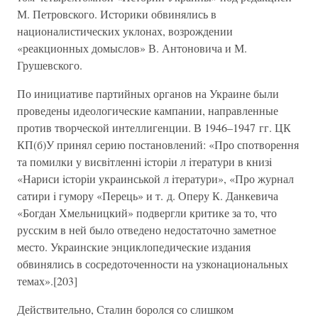
М. Петровского. Историки обвинялись в
националистических уклонах, возрождении
«реакционных домыслов» В. Антоновича и М.
Грушевского.
По инициативе партийных органов на Украине были
проведены идеологические кампании, направленные
против творческой интеллигенции. В 1946–1947 гг. ЦК
КП(б)У принял серию постановлений: «Про спотворення
та помилки у висвiтленнi iсторiи л iтератури в книзi
«Нариси iсторiи украинськой л iтератури», «Про журнал
сатири i гумору «Перець» и т. д. Оперу К. Данкевича
«Богдан Хмельницкий» подвергли критике за то, что
русским в ней было отведено недостаточно заметное
место. Украинские энциклопедические издания
обвинялись в сосредоточенности на узконациональных
темах».[203]
Действительно, Сталин боролся со слишком