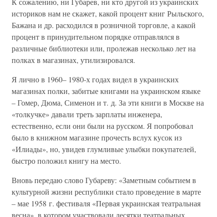
К сожалению, ни Губарев, ни кто другой из украинских
историков нам не скажет, какой процент книг Рыльского,
Бажана и др. расходился в розничной торговле, а какой
процент в принудительном порядке отправлялся в
различные библиотеки или, пролежав несколько лет на
полках в магазинах, утилизировался.
Я лично в 1960– 1980-х годах видел в украинских
магазинах полки, забитые книгами на украинском языке
– Гомер, Дюма, Сименон и т. д. За эти книги в Москве на
«толкучке» давали треть зарплаты инженера,
естественно, если они были на русском. Я попробовал
было в книжном магазине прочесть вслух кусок из
«Илиады», но, увидев глумливые улыбки покупателей,
быстро положил книгу на место.
Вновь передаю слово Губареву: «Заметным событием в
культурной жизни республики стало проведение в марте
– мае 1958 г. фестиваля «Первая украинская театральная
весна», в котором участвовали десятки театральных