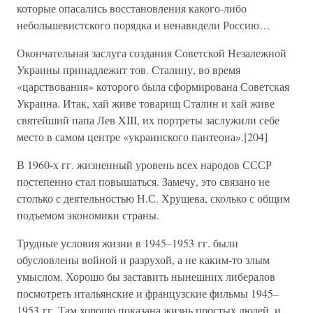
которые опасались восстановления какого-либо
небольшевистского порядка и ненавидели Россию…
Окончательная заслуга создания Советской Незалежной
Украины принадлежит тов. Сталину, во время
«царствования» которого была сформирована Советская
Украина. Итак, хай живе товарищ Сталин и хай живе
святейший папа Лев XIII, их портреты заслужили себе
место в самом центре «украинского пантеона».[204]
В 1960-х гг. жизненный уровень всех народов СССР
постепенно стал повышаться. Замечу, это связано не
столько с деятельностью Н.С. Хрущева, сколько с общим
подъемом экономики страны.
Трудные условия жизни в 1945–1953 гг. были
обусловлены войной и разрухой, а не каким-то злым
умыслом. Хорошо бы заставить нынешних либералов
посмотреть итальянские и французские фильмы 1945–
1953 гг. Там хорошо показана жизнь простых людей, и