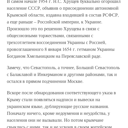
В самом начале 1954 г. Н.С. Хрущев буквально огорошил
население СССР, объявив о присоединении автономной
Крымской области, издавна входившей в состав РСФСР,
а еще раньше – Российской империи, к Украине.
Произошло это по решению Хрущева в связи с
общесоюзными торжествами, связанными с
трехсотлетием воссоединения Украины с Россией,
провозглашенного 8 января 1654 г. гетманом Украины
Богданом Хмельницким на Переяславской раде.
Замечу, что Севастополь, а точнее, Большой Севастополь
с Балаклавой и Инкерманом и другими районами, так и
остался в прямом подчинении Москве.
Вскоре после обнародования соответствующего указа в
Крыму стали появляться надписи и вывески на
украинском языке, дублирующие русские названия.
Поначалу ничего, кроме недоумения и неудобства, у
населения они не вызывали. Но потом крымчане
свыклись с ними, так и не усвоив в своем житейском