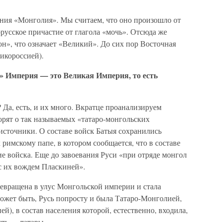
ния «Монголия». Мы считаем, что оно произошло от
русское причастие от глагола «мочь». Отсюда же
н», что означает «Великий». До сих пор Восточная
икороссией).
 Империя — это Великая Империя, то есть
 Да, есть, и их много. Вкратце проанализируем
орят о так называемых «татаро-монгольских
источники. О составе войск Батыя сохранились
 римскому папе, в котором сообщается, что в составе
е войска. Еще до завоевания Руси «при отряде монгол
 с их вождем Пласкиней».
превращена в улус Монгольской империи и стала
ожет быть, Русь попросту и была Татаро-Монголией,
), в состав населения которой, естественно, входила,
сть — татары.