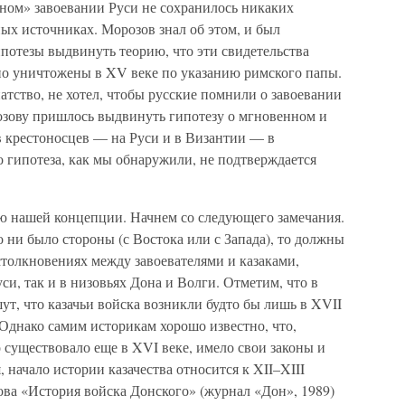
дном» завоевании Руси не сохранилось никаких
ных источниках. Морозов знал об этом, и был
потезы выдвинуть теорию, что эти свидетельства
но уничтожены в XV веке по указанию римского папы.
атство, не хотел, чтобы русские помнили о завоевании
озову пришлось выдвинуть гипотезу о мгновенном и
в крестоносцев — на Руси и в Византии — в
о гипотеза, как мы обнаружили, не подтверждается
ю нашей концепции. Начнем со следующего замечания.
о ни было стороны (с Востока или с Запада), то должны
столкновениях между завоевателями и казаками,
и, так и в низовьях Дона и Волги. Отметим, что в
т, что казачьи войска возникли будто бы лишь в XVII
 Однако самим историкам хорошо известно, что,
о существовало еще в XVI веке, имело свои законы и
, начало истории казачества относится к XII–XIII
ова «История войска Донского» (журнал «Дон», 1989)