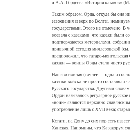
и А.А. Гордеева «История казаков» (М.,
Таким образом, Орда, откуда бы она н
завоевания (вверх по Волге), неминуе
государствами. Этого не отмечено. В ч
воевала с казаками, что казаки были 
подтверждается материалами, собранн
привычной сегодня миллеровской (см. 
предположил, что татаро-монгольская 
казаки — воины Орды стали чисто ру
Наша основная (точнее — одна из осно
казачьи войска не просто составляли
Русского государства. Другими словам
Ордой называлось регулярное русское 
«воин» являются церковно-славянским
употребление лишь с XVII века; старые
Кстати, на Дону до сих пор есть изве
Ханская. Напомним, что Каракорум счи