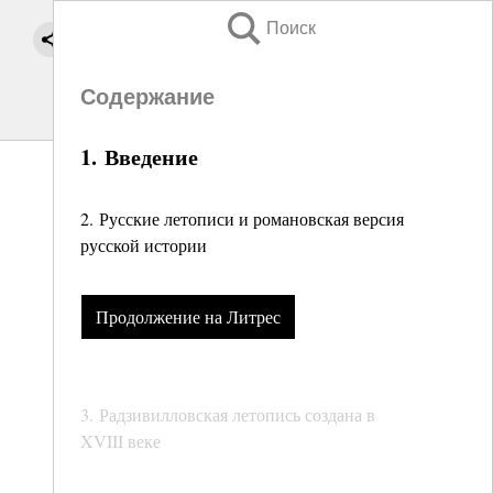
Поиск
Содержание
1. Введение
2. Русские летописи и романовская версия
русской истории
Продолжение на Литрес
3. Радзивилловская летопись создана в
XVIII веке