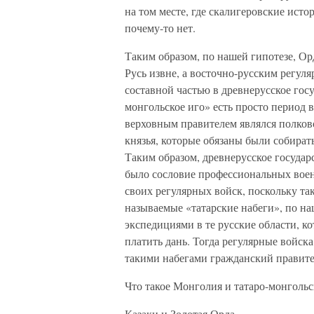
на том месте, где скалигеровские ист
почему-то нет.
Таким образом, по нашей гипотезе, О
Русь извне, а восточно-русским регу
составной частью в древнерусское госу
монгольское иго» есть просто период в
верховным правителем являлся полково
князья, которые обязаны были собирать
Таким образом, древнерусское государ
было сословие профессиональных воен
своих регулярных войск, поскольку та
называемые «татарские набеги», по н
экспедициями в те русские области, к
платить дань. Тогда регулярные войск
такими набегами гражданский правите
Что такое Монголия и татаро-монгольс
Казаки и Золотая Орда.