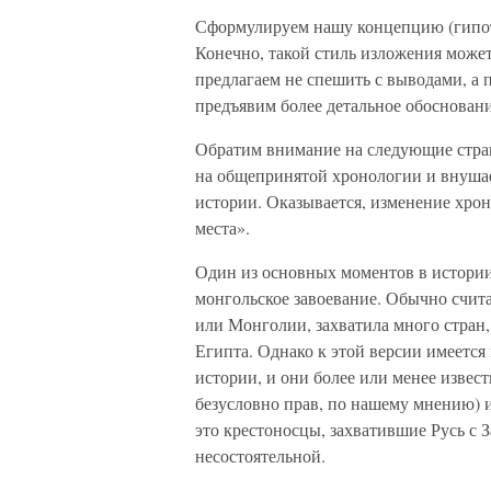
Сформулируем нашу концепцию (гипоте
Конечно, такой стиль изложения может
предлагаем не спешить с выводами, а 
предъявим более детальное обосновани
Обратим внимание на следующие стран
на общепринятой хронологии и внушае
истории. Оказывается, изменение хрон
места».
Один из основных моментов в истории
монгольское завоевание. Обычно счита
или Монголии, захватила много стран, 
Египта. Однако к этой версии имеется
истории, и они более или менее извес
безусловно прав, по нашему мнению) и
это крестоносцы, захватившие Русь с З
несостоятельной.