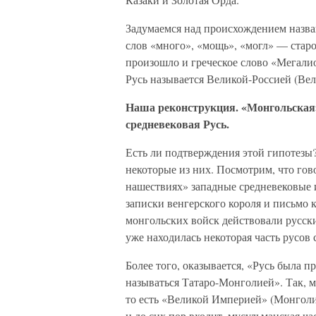
Задумаемся над происхождением назва
слов «много», «мощь», «могл» — старо
произошло и греческое слово «Мегалио
Русь называется Великой-Россией (Вел
Наша реконструкция. «Монгольская»
средневековая Русь.
Есть ли подтверждения этой гипотезы?
некоторые из них. Посмотрим, что гов
нашествиях» западные средневековые 
записки венгерского короля и письмо к
монгольских войск действовали русски
уже находилась некоторая часть русов
Более того, оказывается, «Русь была 
называться Татаро-Монголией». Так, м
то есть «Великой Империей» (Монголией
и до сих пор входит, мусульманская ча