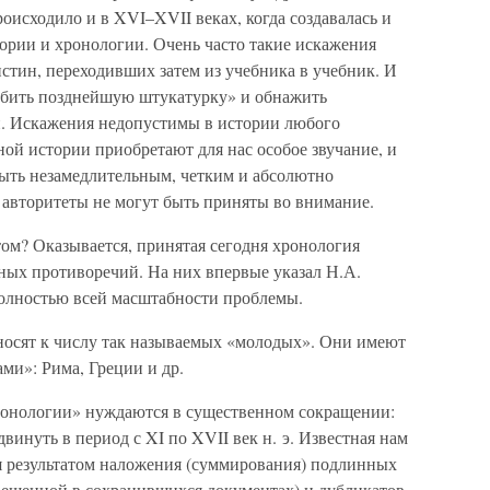
исходило и в XVI–XVII веках, когда создавалась и
тории и хронологии. Очень часто такие искажения
стин, переходивших затем из учебника в учебник. И
«сбить позднейшую штукатурку» и обнажить
. Искажения недопустимы в истории любого
ной истории приобретают для нас особое звучание, и
быть незамедлительным, четким и абсолютно
 авторитеты не могут быть приняты во внимание.
ом? Оказывается, принятая сегодня хронология
зных противоречий. На них впервые указал Н.А.
полностью всей масштабности проблемы.
носят к числу так называемых «молодых». Они имеют
ами»: Рима, Греции и др.
хронологии» нуждаются в существенном сокращении:
двинуть в период с XI по XVII век н. э. Известная нам
ся результатом наложения (суммирования) подлинных
свещенной в сохранившихся документах) и дубликатов