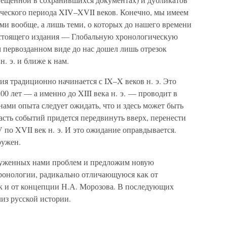
ческого периода XIV–XVII веков. Конечно, мы имеем
ми вообще, а лишь теми, о которых до нашего времени
настоящего издания — Глобальную хронологическую
м первозданном виде до нас дошел лишь отрезок
н. э. и ближе к нам.
ия традиционно начинается с IX–X веков н. э. Это
00 лет — а именно до XIII века н. э. — проводит в
нами опыта следует ожидать, что и здесь может быть
сть событий придется передвинуть вверх, перенести
V по XVII век н. э. И это ожидание оправдывается.
ружен.
аруженных нами проблем и предложим новую
ронологии, радикально отличающуюся как от
ак и от концепции Н.А. Морозова. В последующих
из русской истории.