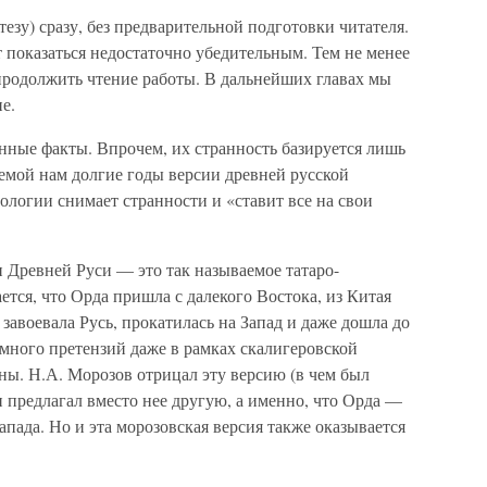
зу) сразу, без предварительной подготовки читателя.
 показаться недостаточно убедительным. Тем не менее
продолжить чтение работы. В дальнейших главах мы
е.
ные факты. Впрочем, их странность базируется лишь
мой нам долгие годы версии древней русской
ологии снимает странности и «ставит все на свои
 Древней Руси — это так называемое татаро-
ется, что Орда пришла с далекого Востока, из Китая
завоевала Русь, прокатилась на Запад и даже дошла до
 много претензий даже в рамках скалигеровской
тны. Н.А. Морозов отрицал эту версию (в чем был
 предлагал вместо нее другую, а именно, что Орда —
апада. Но и эта морозовская версия также оказывается