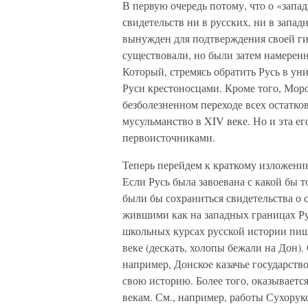
В первую очередь потому, что о «запа
свидетельств ни в русских, ни в запад
вынужден для подтверждения своей ги
существовали, но были затем намерен
Который, стремясь обратить Русь в уни
Руси крестоносцами. Кроме того, Мор
безболезненном переходе всех остатко
мусульманство в XIV веке. Но и эта ег
первоисточниками.
Теперь перейдем к краткому изложени
Если Русь была завоевана с какой бы т
были бы сохраниться свидетельства о 
жившими как на западных границах Рус
школьных курсах русской истории пишу
веке (дескать, холопы бежали на Дон).
например, Донское казачье государств
свою историю. Более того, оказывается
векам. См., например, работы Сухорук