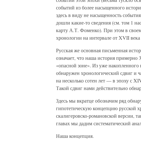
событий из более насыщенного истори
здесь в виду не насыщенность события
дошли какие-то сведения (см. том 1 
карту А.Т. Фоменко). При этом в свое
хронологии на интервале от XVII века 
Русская же основная письменная истор
означает, что наша история примерно 3
«опасной зоне». Из уже накопленного 
обнаружен хронологический сдвиг и ча
на несколько сотен лет — в эпоху с XI
Такой сдвиг нами действительно обна
Здесь мы вкратце обозначим ряд обн
гипотетическую концепцию русской х
скалигеровско-романовской версии, т
главах мы дадим систематический анал
Наша концепция.