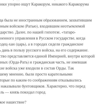
орики упорно ищут Каракорум, никакого Каракорума
рда была не иностранным образованием, захватившим
лярным войском (Ратью), входившим неотъемлемой
дарство. Далее, по нашей гипотезе, «татаро-
оенного управления в Русском государстве, когда
дец-хан (царь), а в городах сидели гражданские
 дань в пользу русского войска, на его содержание.
ство представляется единой Империей, внутри которой
ных (Орда-Рать) и гражданская часть, не имевшая
кие войска уже входили в состав Орды. Так
ашему мнению, были просто карательными
оторые по каким-то соображениям отказывались
а наказывали бунтовщиков. Характерно, что перед
ль — князь покидал город.
кое нашествие?