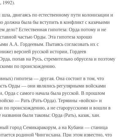
 1992).
и шла, двигаясь по естественному пути колонизации и
мо должна была бы вступить в конфликт с казачьими
ем дело? Естественная гипотеза: Орда потому и не
составной частью Орды. Эта гипотеза хорошо
ыми А.А. Гордеевым. Пытаясь согласовать их с
ниже) версией русской истории, Гордеев
Орда, попав на Русь, стремительно обрусела и поэтому
сскими по происхождению.
вных) гипотеза — другая. Она состоит в том, что
 часть Орды — они являлись регулярными войсками
и, Орда с самого начала была русской. В прошлом
войско — Рать (Рать-Орда). Термины «войско» и
и по происхождению, а не старорусскими и вошли в
 названия были таковы: Орда (Рать), казак, хан.
стный город Семикаракорум, а на Кубани — станица
тается родиной Чингисхана. При этом известно, что