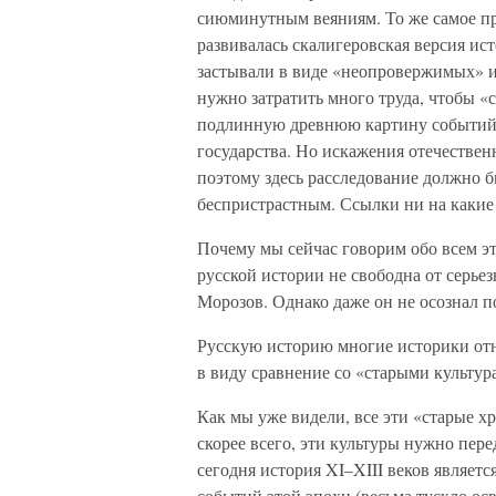
сиюминутным веяниям. То же самое про
развивалась скалигеровская версия ис
застывали в виде «неопровержимых» и
нужно затратить много труда, чтобы 
подлинную древнюю картину событий
государства. Но искажения отечествен
поэтому здесь расследование должно 
беспристрастным. Ссылки ни на какие
Почему мы сейчас говорим обо всем эт
русской истории не свободна от серье
Морозов. Однако даже он не осознал 
Русскую историю многие историки от
в виду сравнение со «старыми культур
Как мы уже видели, все эти «старые 
скорее всего, эти культуры нужно пере
сегодня история XI–XIII веков являет
событий этой эпохи (весьма тускло о