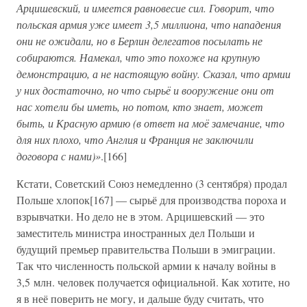
Арцишевский, и имеется равновесие сил. Говорит, что
польская армия уже имеет 3,5 миллиона, что нападения
они не ожидали, но в Берлин делегатов посылать не
собираются. Намекал, что это похоже на крупную
демонстрацию, а не настоящую войну. Сказал, что армии
у них достаточно, но что сырьё и вооружение они от
нас хотели бы иметь, но потом, кто знает, может
быть, и Красную армию (в ответ на моё замечание, что
для них плохо, что Англия и Франция не заключили
договора с нами)»
.[166]
Кстати, Советский Союз немедленно (3 сентября) продал
Польше хлопок[167] — сырьё для производства пороха и
взрывчатки. Но дело не в этом. Арцишевский — это
заместитель министра иностранных дел Польши и
будущий премьер правительства Польши в эмиграции.
Так что численность польской армии к началу войны в
3,5 млн. человек получается официальной. Как хотите, но
я в неё поверить не могу, и дальше буду считать, что