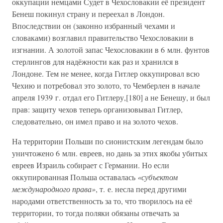
оккупации немцами Судет в Чехословакии её президент
Бенеш покинул страну и переехал в Лондон.
Впоследствии он (законно избранный чехами и
словаками) возглавил правительство Чехословакии в
изгнании. А золотой запас Чехословакии в 6 млн. фунтов
стерлингов для надёжности как раз и хранился в
Лондоне. Тем не менее, когда Гитлер оккупировал всю
Чехию и потребовал это золото, то Чемберлен в начале
апреля 1939 г. отдал его Гитлеру,[180] а не Бенешу, и был
прав: защиту чехов теперь организовывал Гитлер,
следовательно, он имел право и на золото чехов.
На территории Польши по сионистским легендам было
уничтожено 6 млн. евреев, но дань за этих якобы убитых
евреев Израиль собирает с Германии. Но если
оккупированная Польша оставалась
«субъектом
международного права»
, т. е. несла перед другими
народами ответственность за то, что творилось на её
территории, то тогда поляки обязаны отвечать за