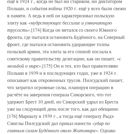
ещё в 1924 г., когда не был ни стариком, ни диктатором
Польши, и события войны 1920 г. ещё у всех были свежи
в памяти. А ведь в ней он характеризовал польскую
элиту как
«мудрствующее бессилие и умничающую
трусость»
.[174] Когда он метался со своего Южного
фронта, где пытался остановить Будённого, на Северный
фронт, где пытался остановить удирающие толпы
польской армии, эта элита за его спиной послала к
советскому правительству делегацию, как он пишет,
«с
мольбой о мире»
.[175] Он и тех, кто был правителями
Польши в 1939 и в последующих годах, уже в 1924 г.
описывает как откровенных трусов. Пилсудский пишет,
что затратил огромные силы, планируя операцию в
расчёте на заверения генерала Сикорского, что тот
удержит Брест 10 дней, но Сикорский удрал из Бреста
уже на следующий день после того, как дал обещание.
[176] Маршалу в 1939 г., а тогда ещё генералу Рыдз-
Смиглы Пилсудский дал приказ нанести
«удар по
главным силам Будённого около Житомира»
. Однако