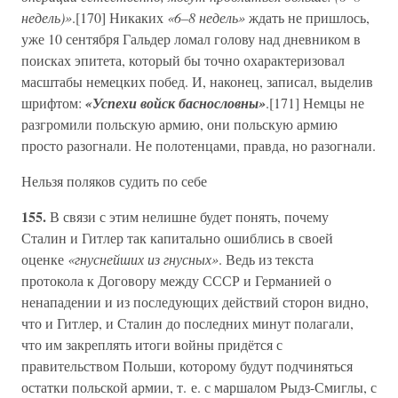
недель)»
.[170] Никаких
«6–8 недель»
ждать не пришлось,
уже 10 сентября Гальдер ломал голову над дневником в
поисках эпитета, который бы точно охарактеризовал
масштабы немецких побед. И, наконец, записал, выделив
шрифтом:
«Успехи войск баснословны»
.[171] Немцы не
разгромили польскую армию, они польскую армию
просто разогнали. Не полотенцами, правда, но разогнали.
Нельзя поляков судить по себе
155.
В связи с этим нелишне будет понять, почему
Сталин и Гитлер так капитально ошиблись в своей
оценке
«гнуснейших из гнусных»
. Ведь из текста
протокола к Договору между СССР и Германией о
ненападении и из последующих действий сторон видно,
что и Гитлер, и Сталин до последних минут полагали,
что им закреплять итоги войны придётся с
правительством Польши, которому будут подчиняться
остатки польской армии, т. е. с маршалом Рыдз-Смиглы, с