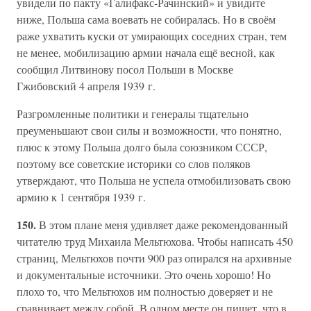
увидели по пакту «Галифакс-Рачинский» и увидите
ниже, Польша сама воевать не собиралась. Но в своём
раже ухватить куски от умирающих соседних стран, тем
не менее, мобилизацию армии начала ещё весной, как
сообщил Литвинову посол Польши в Москве
Гжибовский 4 апреля 1939 г.
Разгромленные политики и генералы тщательно
преуменьшают свои силы и возможности, что понятно,
плюс к этому Польша долго была союзником СССР,
поэтому все советские историки со слов поляков
утверждают, что Польша не успела отмобилизовать свою
армию к 1 сентября 1939 г.
150.
В этом плане меня удивляет даже рекомендованный
читателю труд Михаила Мельтюхова. Чтобы написать 450
страниц, Мельтюхов почти 900 раз опирался на архивные
и документальные источники. Это очень хорошо! Но
плохо то, что Мельтюхов им полностью доверяет и не
сравнивает между собой. В одном месте он пишет, что в