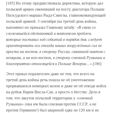
[185] Но этому предшествовала директива, которую дал
польской армии сменивший на посту диктатора Польши
Пилсудского маршал Рыдз-Смиглы, главнокомандующий
польской армией. 3 сентября (на третий день войны,
напомню) он приказал Главному штабу:
«В связи со
сложившейся обстановкой и комплексом проблем,
которые поставил ход событий в порядок дня, следует
ориентировать ось отхода наших вооружённых сил не
просто на восток, в сторону России, связанной пактом с
немцами, а на юго-восток, в сторону союзной Румынии и
благоприятно относящейся к Польше Венгрии…»
.[186]
Этот приказ поразителен даже не тем, что всего на
третий день войны речь пошла не об уничтожении
прорвавшихся немецких колон и даже не об отводе войск
на рубеж Нарев-Висла-Сан, а просто о бегстве. Дело в
том, что закуток польской территории у
«союзной
Румынии»
(она им была союзная против СССР, а не
против Германии!) был шириной едва ли 120 км и не