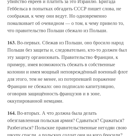
убийство евреев и платить за это Израилю. Бригада
Геббельса в попытках обгадить СССР пишет слова, не
соображая, к чему они ведут. Но одновременно
помалкивает об очевидном — о том, к чему привело то,
что правительство Польши сбежало из Польши.
163.
Во-первых. Сбежав из Польши, оно бросило народ
Польши без защиты и, следовательно, кто-то должен был
эту защиту организовать. Правительство Франции, к
примеру, имея возможность сбежать в собственные
колонии и имея мощный неповреждённый военный флот
для этого, тем не менее, из потерпевшей поражение
Франции не сбежало: оно подписало капитуляцию,
оговорив защищённость французов и в зоне,
оккупированной немцами.
164.
Во-вторых. А что должна была делать
обезглавленная польская армия? Сдаваться? Сражаться?
Разбегаться? Польские правительственные негодяи свою
шкуру спасли, а польских солдат они на кого бросили?