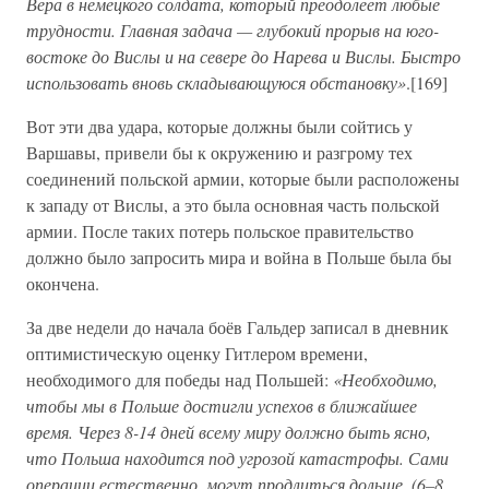
Вера в немецкого солдата, который преодолеет любые
трудности. Главная задача — глубокий прорыв на юго-
востоке до Вислы и на севере до Нарева и Вислы. Быстро
использовать вновь складывающуюся обстановку»
.[169]
Вот эти два удара, которые должны были сойтись у
Варшавы, привели бы к окружению и разгрому тех
соединений польской армии, которые были расположены
к западу от Вислы, а это была основная часть польской
армии. После таких потерь польское правительство
должно было запросить мира и война в Польше была бы
окончена.
За две недели до начала боёв Гальдер записал в дневник
оптимистическую оценку Гитлером времени,
необходимого для победы над Польшей:
«Необходимо,
чтобы мы в Польше достигли успехов в ближайшее
время. Через 8-14 дней всему миру должно быть ясно,
что Польша находится под угрозой катастрофы. Сами
операции естественно, могут продлиться дольше. (6–8