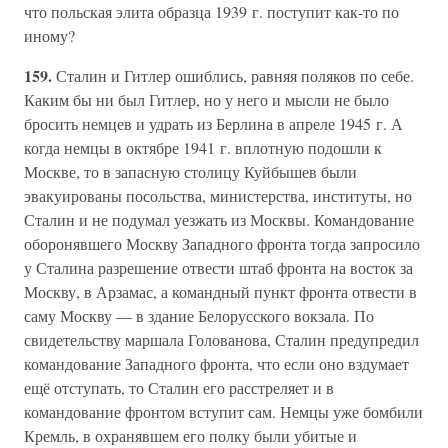
что польская элита образца 1939 г. поступит как-то по
иному?
159.
Сталин и Гитлер ошиблись, равняя поляков по себе.
Каким бы ни был Гитлер, но у него и мысли не было
бросить немцев и удрать из Берлина в апреле 1945 г. А
когда немцы в октябре 1941 г. вплотную подошли к
Москве, то в запасную столицу Куйбышев были
эвакуированы посольства, министерства, институты, но
Сталин и не подумал уезжать из Москвы. Командование
оборонявшего Москву Западного фронта тогда запросило
у Сталина разрешение отвести штаб фронта на восток за
Москву, в Арзамас, а командный пункт фронта отвести в
саму Москву — в здание Белорусского вокзала. По
свидетельству маршала Голованова, Сталин предупредил
командование Западного фронта, что если оно вздумает
ещё отступать, то Сталин его расстреляет и в
командование фронтом вступит сам. Немцы уже бомбили
Кремль, в охранявшем его полку были убитые и