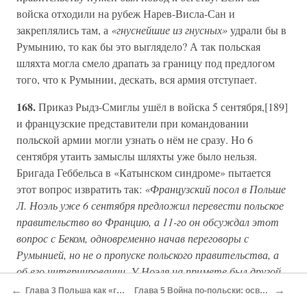
войска отходили на рубеж Нарев-Висла-Сан и
закреплялись там, а
«гнуснейшие из гнусных»
удрали бы в
Румынию, то как бы это выглядело? А так польская
шляхта могла смело драпать за границу под предлогом
того, что к Румынии, дескать, вся армия отступает.
168.
Приказ Рыдз-Смиглы ушёл в войска 5 сентября,[189]
и французские представители при командовании
польской армии могли узнать о нём не сразу. Но 6
сентября утаить замыслы шляхты уже было нельзя.
Бригада Геббельса в «Катынском синдроме» пытается
этот вопрос извратить так:
«Французский посол в Польше
Л. Ноэль уже 6 сентября предложил перевести польское
правительство во Францию, а 11-го он обсуждал этот
вопрос с Беком, одновременно начав переговоры с
Румынией, но не о пропуске польского правительства, а
об его интернировании. У Ноэля на примете был другой,
свой кандидат в премьеры — генерал В. Сикорский»
.[190]
←
→
Глава 3 Польша как «гиена поля боя»
Глава 5 Война по-польски: освобождение Польши