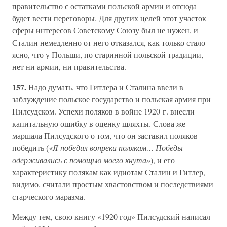
правительство с остатками польской армии и отсюда
будет вести переговоры. Для других целей этот участок
сферы интересов Советскому Союзу был не нужен, и
Сталин немедленно от него отказался, как только стало
ясно, что у Польши, по старинной польской традиции,
нет ни армии, ни правительства.
157.
Надо думать, что Гитлера и Сталина ввели в
заблуждение польское государство и польская армия при
Пилсудском. Успехи поляков в войне 1920 г. внесли
капитальную ошибку в оценку шляхты. Слова же
маршала Пилсудского о том, что он заставил поляков
победить (
«Я победил вопреки полякам… Победы
одерживались с помощью моего кнута»
), и его
характеристику полякам как идиотам Сталин и Гитлер,
видимо, считали простым хвастовством и последствиями
старческого маразма.
Между тем, свою книгу «1920 год» Пилсудский написал