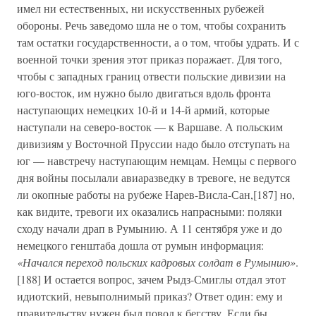
имел ни естественных, ни искусственных рубежей
обороны. Речь заведомо шла не о том, чтобы сохранить
там остатки государственности, а о том, чтобы удрать. И с
военной точки зрения этот приказ поражает. Для того,
чтобы с западных границ отвести польские дивизии на
юго-восток, им нужно было двигаться вдоль фронта
наступающих немецких 10-й и 14-й армий, которые
наступали на северо-восток — к Варшаве. А польским
дивизиям у Восточной Пруссии надо было отступать на
юг — навстречу наступающим немцам. Немцы с первого
дня войны посылали авиаразведку в тревоге, не ведутся
ли окопные работы на рубеже Нарев-Висла-Сан,[187] но,
как видите, тревоги их оказались напрасными: поляки
сходу начали драп в Румынию. А 11 сентября уже и до
немецкого генштаба дошла от румын информация:
«Начался переход польских кадровых солдат в Румынию»
.
[188] И остается вопрос, зачем Рыдз-Смиглы отдал этот
идиотский, невыполнимый приказ? Ответ один: ему и
правительству нужен был повод к бегству. Если бы