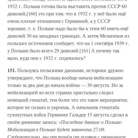
1932 г. Польша готова была выставить против СССР 60
дивизий,[160] это при том, что в 1932 г. у неё были ещё
очень плохие отношения с Германией, а у СССР
хорошие, т. е. Польше надо было бы к этим 60 иметь ещё
дивизий 30 на западных границах. А затем Мельтюхов из
польских источников сообщает, что на 1 сентября 1939 г.
у Польши было всего 29 дивизий.[161] А почему так
мало, куда они с 1932 г. подевались?
151.
Пользуясь польскими данными, историки дружно
утверждают, что Польша вообще начала мобилизацию
только за два дня до начала войны — 30 августа. Но за
мобилизацией во всех странах пристально следил
немецкий генштаб, тем более что это такое мероприятие,
которое не сильно и укроешь. А начальник генштаба
сухопутных войск Германии Гальдер 15 августа сделал в
своём дневнике запись:
«Последние данные о Польше:
Мобилизация в Польше будет закончена 27.08.
Следовательно, мы отстанём от поляков с окончанием