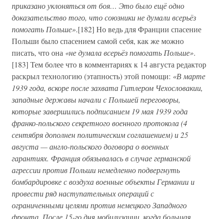
приказано уклоняться от боя… Это было ещё одно
доказательство того, что союзники не думали всерьёз
помогать Польше»
.[182] Но ведь для Франции спасение
Польши было спасением самой себя, как же можно
писать, что она
«не думала всерьёз помогать Польше»
.
[183] Тем более что в комментариях к 14 августа редактор
раскрыл технологию (этапность) этой помощи:
«В марте
1939 года, вскоре после захвата Гитлером Чехословакии,
западные державы начали с Польшей переговоры,
которые завершились подписанием 19 мая 1939 года
франко-польского секретного военного протокола (4
сентября дополнен политическим соглашением) и 25
августа — англо-польского договора о военных
гарантиях. Франция обязывалась в случае германской
агрессии против Польши немедленно подвергнуть
бомбардировке с воздуха военные объекты Германии и
провести ряд наступательных операций с
ограниченными целями против немецкого Западного
фронта. После 15-го дня мобилизации, когда большая