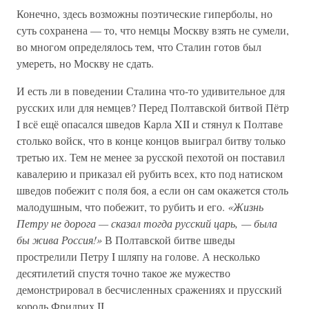
Конечно, здесь возможны поэтические гиперболы, но
суть сохранена — то, что немцы Москву взять не сумели,
во многом определялось тем, что Сталин готов был
умереть, но Москву не сдать.
И есть ли в поведении Сталина что-то удивительное для
русских или для немцев? Перед Полтавской битвой Пётр
I всё ещё опасался шведов Карла XII и стянул к Полтаве
столько войск, что в конце концов выиграл битву только
третью их. Тем не менее за русской пехотой он поставил
кавалерию и приказал ей рубить всех, кто под натиском
шведов побежит с поля боя, а если он сам окажется столь
малодушным, что побежит, то рубить и его.
«Жизнь
Петру не дорога — сказал тогда русский царь, — была
бы жива Россия!»
В Полтавской битве шведы
прострелили Петру I шляпу на голове. А несколько
десятилетий спустя точно такое же мужество
демонстрировал в бесчисленных сражениях и прусский
король Фридрих II.