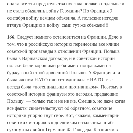
она за все эти предательства послала поляков подальше и
не стала объявлять войну Германии? Но Франция 3
сентября войну немцам объявила. А польские негодяи,
втянув Францию в войну, сами тут же сбежали!!!
166.
Следует немного остановиться на Франции. Дело в
том, что в российскую историю перенесены все клише
советской пропаганды в отношении Франции. Польша
была в Варшавском договоре, и в советской истории
поляки были хорошими ребятами с поправками на
буржуазный строй довоенной Польши. А Франция или
была членом НАТО или сотрудничала с НАТО, т. е.
всегда была «потенциальным противником». Поэтому в
советской истории французы это негодяи, предающие
Польшу, — только так и не иначе. Смешно, но даже когда
все факты свидетельствуют об обратном, советские
историки упорно гнут своё. Вот, скажем, комментарий
советских историков к дневникам начальника штаба
сухопутных войск Германии Ф. Гальдера. К записям в