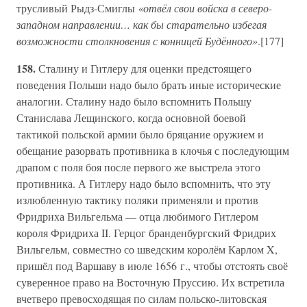
трусливый Рыдз-Смиглы
«отвёл свои войска в северо-
западном направлении… как бы старательно избегая
возможности столкновения с конницей Будённого»
.[177]
158.
Сталину и Гитлеру для оценки предстоящего
поведения Польши надо было брать иные исторические
аналогии. Сталину надо было вспомнить Польшу
Станислава Лещинского, когда основной боевой
тактикой польской армии было бряцание оружием и
обещание разорвать противника в клочья с последующим
драпом с поля боя после первого же выстрела этого
противника. А Гитлеру надо было вспомнить, что эту
излюбленную тактику поляки применяли и против
Фридриха Вильгельма — отца любимого Гитлером
короля Фридриха II. Герцог бранденбургский Фридрих
Вильгельм, совместно со шведским королём Карлом X,
пришёл под Варшаву в июле 1656 г., чтобы отстоять своё
суверенное право на Восточную Пруссию. Их встретила
вчетверо превосходящая по силам польско-литовская