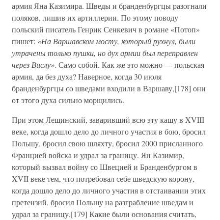
армия Яна Казимира. Шведы и бранденбургцы разогнали
поляков, лишив их артиллерии. По этому поводу
польский писатель Генрик Сенкевич в романе «Потоп»
пишет:
«На Варшавском мосту, который рухнул, были
утрачены только пушки, но дух армии был переправлен
через Вислу»
. Само собой. Как же это можно — польская
армия, да без духа? Наверное, когда 30 июля
бранденбургцы со шведами входили в Варшаву,[178] они
от этого духа сильно морщились.
При этом Лещинский, заваривший всю эту кашу в XVIII
веке, когда дошло дело до личного участия в бою, бросил
Польшу, бросил свою шляхту, бросил 2000 присланного
Францией войска и удрал за границу. Ян Казимир,
который вызвал войну со Швецией и Бранденбургом в
XVII веке тем, что потребовал себе шведскую корону,
когда дошло дело до личного участия в отстаивании этих
претензий, бросил Польшу на разграбление шведам и
удрал за границу.[179] Какие были основания считать,