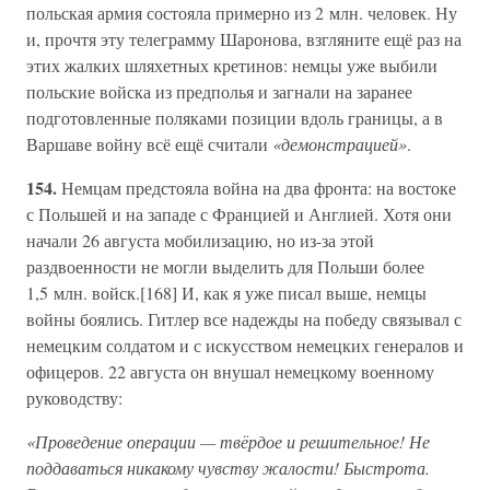
польская армия состояла примерно из 2 млн. человек. Ну
и, прочтя эту телеграмму Шаронова, взгляните ещё раз на
этих жалких шляхетных кретинов: немцы уже выбили
польские войска из предполья и загнали на заранее
подготовленные поляками позиции вдоль границы, а в
Варшаве войну всё ещё считали
«демонстрацией»
.
154.
Немцам предстояла война на два фронта: на востоке
с Польшей и на западе с Францией и Англией. Хотя они
начали 26 августа мобилизацию, но из-за этой
раздвоенности не могли выделить для Польши более
1,5 млн. войск.[168] И, как я уже писал выше, немцы
войны боялись. Гитлер все надежды на победу связывал с
немецким солдатом и с искусством немецких генералов и
офицеров. 22 августа он внушал немецкому военному
руководству:
«Проведение операции — твёрдое и решительное! Не
поддаваться никакому чувству жалости! Быстрота.