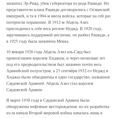
захватил Эр-Рияд, убив губернатора из рода Рашиди. Но
представители клана Рашиди договорились с Османской
империей, и та в 1904-м ввела войска, которые на сей раз
потерпели поражение. В 1912-м Абдель Азиз
присоединил к себе весь регион Неджд. В 1920 году,
заручившись поддержкой англичан, он разбил Рашиди, а
в 1925 году была захвачена Мекка.
10 января 1926 года Абдель Азиз аль-Сауд был
провозглашен королем Хиджаза, и через несколько лет
под его предводительством был захвачен почти весь
Аравийский полуостров, а 23 сентября 1932-го Неджд и
Хиджаз были объединены в одно государство, названное
Саудовской Аравией. Абдель Азиз стал королем
Саудовской Аравии.
В марте 1938 года в Саудовской Аравии были
обнаружены нефтяные месторождения, но их разработка
из-за начала Второй мировой войны началась лишь в