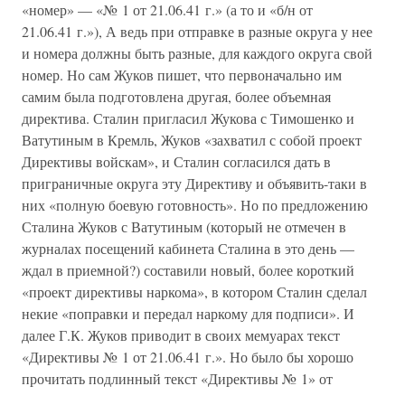
«номер» — «№ 1 от 21.06.41 г.» (а то и «б/н от
21.06.41 г.»), А ведь при отправке в разные округа у нее
и номера должны быть разные, для каждого округа свой
номер. Но сам Жуков пишет, что первоначально им
самим была подготовлена другая, более объемная
директива. Сталин пригласил Жукова с Тимошенко и
Ватутиным в Кремль, Жуков «захватил с собой проект
Директивы войскам», и Сталин согласился дать в
приграничные округа эту Директиву и объявить-таки в
них «полную боевую готовность». Но по предложению
Сталина Жуков с Ватутиным (который не отмечен в
журналах посещений кабинета Сталина в это день —
ждал в приемной?) составили новый, более короткий
«проект директивы наркома», в котором Сталин сделал
некие «поправки и передал наркому для подписи». И
далее Г.К. Жуков приводит в своих мемуарах текст
«Директивы № 1 от 21.06.41 г.». Но было бы хорошо
прочитать подлинный текст «Директивы № 1» от