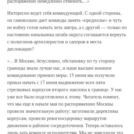
распоряжение немедленно отменить…»
Интересно ведет себя командующий. С одной стороны,
он самовольно дает команды занять «предполье» и чуть
не войну готов начать хоть завтра, а с другой — только по
настоянию начальника штаба округа соглашается вернуть
с полигонов артиллеристов и саперов в места
дислокации?
«…В Москве, безусловно, обстановку по ту сторону
границы знали лучше нас, и наше высшее военное
командование приняло меры. 15 июня мы получили
приказ начать с 17 июня выдвижение всех пяти
стрелковых корпусов второго эшелона к границе. У нас
уже все было подготовлено к этому. Читатель помнит,
что мы еще в начале мая по распоряжению Москвы
провели значительную работу: заготовили директивы
корпусам, провели рекогносцировку маршрутов
движения и районое сосредоточения. Теперь оставалось
лишь дать команду исполнителям. Мы не замедлили это