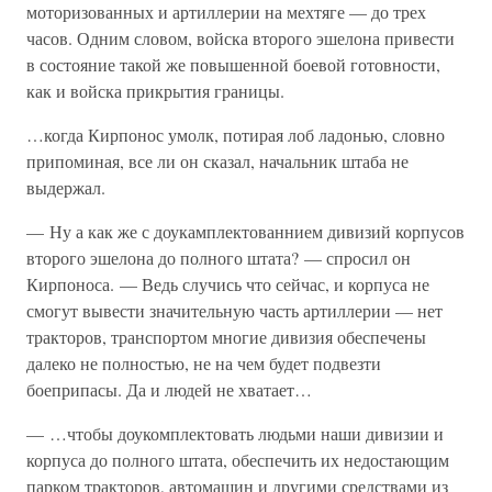
моторизованных и артиллерии на мехтяге — до трех
часов. Одним словом, войска второго эшелона привести
в состояние такой же повышенной боевой готовности,
как и войска прикрытия границы.
…когда Кирпонос умолк, потирая лоб ладонью, словно
припоминая, все ли он сказал, начальник штаба не
выдержал.
— Ну а как же с доукамплектованнием дивизий корпусов
второго эшелона до полного штата? — спросил он
Кирпоноса. — Ведь случись что сейчас, и корпуса не
смогут вывести значительную часть артиллерии — нет
тракторов, транспортом многие дивизия обеспечены
далеко не полностью, не на чем будет подвезти
боеприпасы. Да и людей не хватает…
— …чтобы доукомплектовать людьми наши дивизии и
корпуса до полного штата, обеспечить их недостающим
парком тракторов, автомашин и другими средствами из