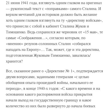
21 июня 1941 года, взглянуть одним глазком на оригинал
— рукописный текст с «поправками» самого Сталина. И
верхом мечтаний для историков должно быть желание
хоть одним глазком взглянуть на ту «директиву войскам»,
что принесли с собой в кабинет Сталина Жуков и
Тимошенко. Ведь сохранился же черновик от «15 мая», те
самые «Соображения…», согласно которым, по
«мнению» резунов-солониных Сталин «собирался
нападать на Европу»… Так, может, где и эта директива,
подготовленная Жуковым-Тимошенко, завалялась/
хранится?
Все, сказанное ранее о «Директиве № 1», подтверждается
двумя вопросами, заданными генералам «с целью
обобщения опыта прошедшей войны, начального ее
периода», в конце 1940-х годов: «С какого времени и на
основании какого распоряжения войска прикрытия
начали выход на государственную границу и какое
количество из них было развернуто до начала боевых