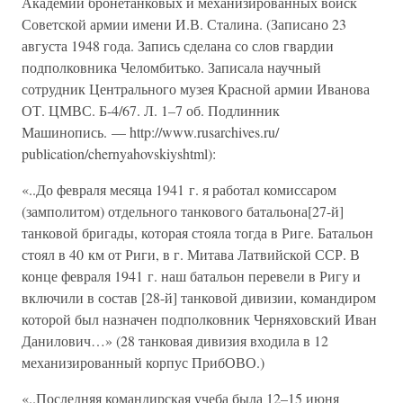
Академии бронетанковых и механизированных войск
Советской армии имени И.В. Сталина. (Записано 23
августа 1948 года. Запись сделана со слов гвардии
подполковника Челомбитько. Записала научный
сотрудник Центрального музея Красной армии Иванова
ОТ. ЦМВС. Б-4/67. Л. 1–7 об. Подлинник
Машинопись. — http://www.rusarchives.ru/
publication/chernyahovskiyshtml):
«..До февраля месяца 1941 г. я работал комиссаром
(замполитом) отдельного танкового батальона[27-й]
танковой бригады, которая стояла тогда в Риге. Батальон
стоял в 40 км от Риги, в г. Митава Латвийской ССР. В
конце февраля 1941 г. наш батальон перевели в Ригу и
включили в состав [28-й] танковой дивизии, командиром
которой был назначен подполковник Черняховский Иван
Данилович…» (28 танковая дивизия входила в 12
механизированный корпус ПрибОВО.)
«..Последняя командирская учеба была 12–15 июня