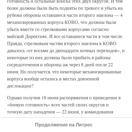
готовность и остальные войска этих двух округов. И тем
более должны были быть подняты по тревоге и убыть на
рубежи обороны оставшиеся части второго эшелона — 4
механизированных корпуса КОВО, что должны были
убыть вместе со стрелковыми корпусами согласно
майской Директиве. И все оставшиеся части в том числе.
Правда, стрелковым частям второго эшелона в КОВО
давалось «от восьми до двенадцати ночных переходов», и
некоторые из них должны были прибыть в районы
сосредоточения и обороны аж через 8 дней после 22
июня. Но получается, что некоторые механизированные
корпуса вообще остались в местах довоенной
дислокации?
Однако получив 18 июня распоряжения о приведении в
«боевую готовность» всех частей своих округов и
точную дату нападения — 22 июня, у командования
западных округов было время дать команды на ускорение
Продолжение на Литрес
маршей для своевременного прибытия стрелковых частей