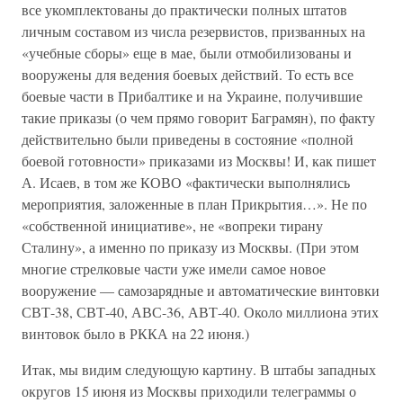
все укомплектованы до практически полных штатов
личным составом из числа резервистов, призванных на
«учебные сборы» еще в мае, были отмобилизованы и
вооружены для ведения боевых действий. То есть все
боевые части в Прибалтике и на Украине, получившие
такие приказы (о чем прямо говорит Баграмян), по факту
действительно были приведены в состояние «полной
боевой готовности» приказами из Москвы! И, как пишет
А. Исаев, в том же КОВО «фактически выполнялись
мероприятия, заложенные в план Прикрытия…». Не по
«собственной инициативе», не «вопреки тирану
Сталину», а именно по приказу из Москвы. (При этом
многие стрелковые части уже имели самое новое
вооружение — самозарядные и автоматические винтовки
СВТ-38, СВТ-40, АВС-36, АВТ-40. Около миллиона этих
винтовок было в РККА на 22 июня.)
Итак, мы видим следующую картину. В штабы западных
округов 15 июня из Москвы приходили телеграммы о