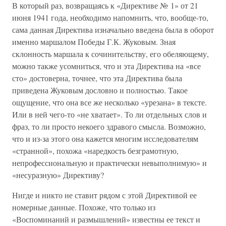
В который раз, возвращаясь к «Директиве № 1» от 21
июня 1941 года, необходимо напомнить, что, вообще-то,
сама данная Директива изначально введена была в оборот
именно маршалом Победы Г.К. Жуковым. Зная
склонность маршала к сочинительству, его обеляющему,
можно также усомниться, что и эта Директива на «все
сто» достоверна, точнее, что эта Директива была
приведена Жуковым дословно и полностью. Такое
ощущение, что она все же несколько «урезана» в тексте.
Или в ней чего-то «не хватает». То ли отдельных слов и
фраз, то ли просто некоего здравого смысла. Возможно,
что и из-за этого она кажется многим исследователям
«странной», похожа «наредкость безграмотную,
непрофессиональную и практически невыполнимую» и
«несуразную» Директиву?
Нигде и никто не ставит рядом с этой Директивой ее
номерные данные. Похоже, что только из
«Воспоминаний и размышлений» известны ее текст и