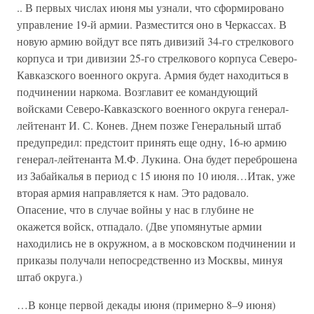
.. В первых числах июня мы узнали, что сформировано
управление 19-й армии. Разместится оно в Черкассах. В
новую армию войдут все пять дивизий 34-го стрелкового
корпуса и три дивизии 25-го стрелкового корпуса Северо-
Кавказского военного округа. Армия будет находиться в
подчинении наркома. Возглавит ее командующий
войсками Северо-Кавказского военного округа генерал-
лейтенант И. С. Конев. Днем позже Генеральный штаб
предупредил: предстоит принять еще одну, 16-ю армию
генерал-лейтенанта М.Ф. Лукина. Она будет переброшена
из Забайкалья в период с 15 июня по 10 июля…Итак, уже
вторая армия направляется к нам. Это радовало.
Опасение, что в случае войны у нас в глубине не
окажется войск, отпадало. (Две упомянутые армии
находились не в окружном, а в московском подчинении и
приказы получали непосредственно из Москвы, минуя
штаб округа.)
…В конце первой декады июня (примерно 8–9 июня)