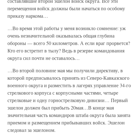
составлявшие второй эшелон войск округа. Все эти
перемещения войск должны были начаться по особому
приказу наркома…
…Во время этой работы у меня возникло сомнение: уж
очень незначительной оказывалась общая глубина
обороны — всего 50 километров. А если враг прорвется?
Кто его встретит в тылу? Ведь в резерве командования
округа сил почти не оставалось…
…Во второй половине мая мы получили директиву, в
которой предписывалось принять из Северо-Кавказского
военного округа и разместить в лагерях управление 34-го
стрелкового корпуса с корпусными частями, четыре
стрелковые и одну горнострелковую дивизии… Первый
эшелон должен был прибыть 20мая…В конце мая
значительная часть командиров штаба округа была занята
приемом и размещением прибывавших войск. Эшелон
следовал за эшелоном.