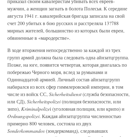
приказал своим кавалеристам убивать всех евреев-
мужчин, а женщин загнать в болота Полесья. К середине
августа 1941 г. кавалерийская бригада записала на свой
счет 200 убитых в бою русских и расстреляла 13?788
мирных жителей, большинство из которых были евреи,
обвиненные в «мародерстве».
В ходе вторжения непосредственно за каждой из трех
групп армий должна была следовать одна айнзатцгруппа.
Позже, на юге, появится четвертая, которая двигалась по
побережью Черного моря, вслед за румынами и
Одиннадцатой армией. Личный состав айнзатцгрупп
набирался из всех сфер гиммлеровской империи, в том
числе из войск СС,
Sicherheitsdienst
(служба безопасности,
или СД),
Sicherheitspolizei
(полиция безопасности, или
зипо),
Kriminalpolize
i (уголовная полиция, или крипо) и
Ordnungspolizei
. Каждая айнзатцгруппа численностью
примерно 800 человек, состояла из двух
Sonderkommandos
(зондеркоманд), следовавших