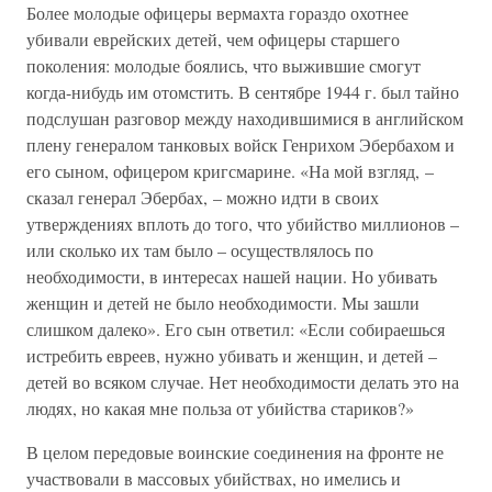
Более молодые офицеры вермахта гораздо охотнее
убивали еврейских детей, чем офицеры старшего
поколения: молодые боялись, что выжившие смогут
когда-нибудь им отомстить. В сентябре 1944 г. был тайно
подслушан разговор между находившимися в английском
плену генералом танковых войск Генрихом Эбербахом и
его сыном, офицером кригсмарине. «На мой взгляд, –
сказал генерал Эбербах, – можно идти в своих
утверждениях вплоть до того, что убийство миллионов –
или сколько их там было – осуществлялось по
необходимости, в интересах нашей нации. Но убивать
женщин и детей не было необходимости. Мы зашли
слишком далеко». Его сын ответил: «Если собираешься
истребить евреев, нужно убивать и женщин, и детей –
детей во всяком случае. Нет необходимости делать это на
людях, но какая мне польза от убийства стариков?»
В целом передовые воинские соединения на фронте не
участвовали в массовых убийствах, но имелись и