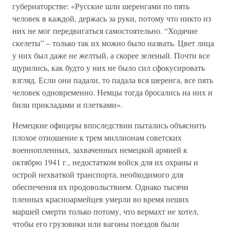
губернаторстве: «Русские шли шеренгами по пять
человек в каждой, держась за руки, потому что никто из
них не мог передвигаться самостоятельно. “Ходячие
скелеты” – только так их можно было назвать. Цвет лица
у них был даже не желтый, а скорее зеленый. Почти все
щурились, как будто у них не было сил сфокусировать
взгляд. Если они падали, то падала вся шеренга, все пять
человек одновременно. Немцы тогда бросались на них и
били прикладами и плетками».
Немецкие офицеры впоследствии пытались объяснить
плохое отношение к трем миллионам советских
военнопленных, захваченных немецкой армией к
октябрю 1941 г., недостатком войск для их охраны и
острой нехваткой транспорта, необходимого для
обеспечения их продовольствием. Однако тысячи
пленных красноармейцев умерли во время пеших
маршей смерти только потому, что вермахт не хотел,
чтобы его грузовики или вагоны поездов были