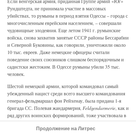
Если венгерская армия, приданная Группе армий «Юг»
Рундштедта, не принимала участие в массовых
убийствах, то румыны в период взятия Одессы – города с
многочисленным еврейским населением, – совершали
чудовищные злодеяния. Еще летом 1941 г. румынские
войска, снова захватив занятые СССР районы Бессарабии
и Северной Буковины, как говорили, уничтожили около
10 тыс. евреев. Даже немецкие офицеры считали
поведение своих союзников слишком беспорядочным и
садистски жестоким. В Одессе румыны убили 35 тыс.
человек.
Шестой немецкой армии, которой командовал самый
убежденный нацист среди всего высшего командования
генерал-фельдмаршал фон Рейхенау, была придана 1-я
бригада СС. Полевая жандармерия,
Feldgendarmerie
, как и
ряд других воинских формирований, тоже участвовала в
массовых убийствах. 27 сентября, вскоре после захвата
Продолжение на Литрес
Киева, Рейхенау вызвал на совещание коменданта города