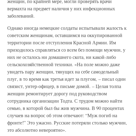
женщин, по крайней мере, могли проверять врачи
вермахта на предмет наличия у них инфекционных
заболеваний.
Однако иногда немецкие солдаты испытывали жалость к
советским женщинам, оставшимся на оккупированной
территории после отступления Красной Армии. Им
приходилось справляться со всем без помощи мужчин, у
них не осталось ни домашнего скота, ни какой-либо
сельскохозяйственной техники. «На поле можно даже
увидеть пару женщин, тянущих на себе самодельный
плуг, в то время как третья идет за плугом, – писал один
связист, унтер-офицер, в письме домой. – Целая толпа
женщин ремонтирует дорогу под руководством
сотрудника организации Тодта. С трудом можно найти
семью, в которой был бы жив мужчина. В 90 процентах
случаев на вопрос об этом отвечают: “Муж погиб на
фронте!” Это ужасно. Русские потеряли столько мужчин,
это абсолютно невероятно».