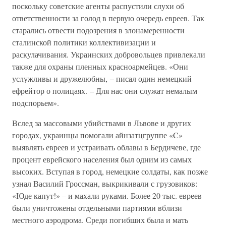
поскольку советские агенты распустили слухи об
ответственности за голод в первую очередь евреев. Так
старались отвести подозрения в злонамеренности
сталинской политики коллективизации и
раскулачивания. Украинских добровольцев привлекали
также для охраны пленных красноармейцев. «Они
услужливы и дружелюбны, – писал один немецкий
ефрейтор о полицаях. – Для нас они служат немалым
подспорьем».
Вслед за массовыми убийствами в Львове и других
городах, украинцы помогали айнзатцгруппе «C»
выявлять евреев и устраивать облавы в Бердичеве, где
процент еврейского населения был одним из самых
высоких. Вступая в город, немецкие солдаты, как позже
узнал Василий Гроссман, выкрикивали с грузовиков:
«Юде капут!» – и махали руками. Более 20 тыс. евреев
были уничтожены отдельными партиями вблизи
местного аэродрома. Среди погибших была и мать