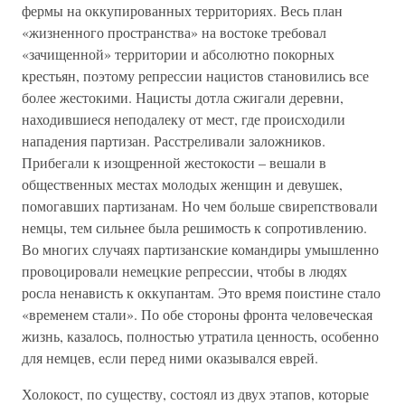
фермы на оккупированных территориях. Весь план
«жизненного пространства» на востоке требовал
«зачищенной» территории и абсолютно покорных
крестьян, поэтому репрессии нацистов становились все
более жестокими. Нацисты дотла сжигали деревни,
находившиеся неподалеку от мест, где происходили
нападения партизан. Расстреливали заложников.
Прибегали к изощренной жестокости – вешали в
общественных местах молодых женщин и девушек,
помогавших партизанам. Но чем больше свирепствовали
немцы, тем сильнее была решимость к сопротивлению.
Во многих случаях партизанские командиры умышленно
провоцировали немецкие репрессии, чтобы в людях
росла ненависть к оккупантам. Это время поистине стало
«временем стали». По обе стороны фронта человеческая
жизнь, казалось, полностью утратила ценность, особенно
для немцев, если перед ними оказывался еврей.
Холокост, по существу, состоял из двух этапов, которые