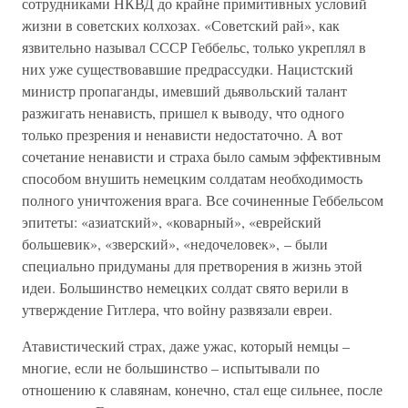
сотрудниками НКВД до крайне примитивных условий
жизни в советских колхозах. «Советский рай», как
язвительно называл СССР Геббельс, только укреплял в
них уже существовавшие предрассудки. Нацистский
министр пропаганды, имевший дьявольский талант
разжигать ненависть, пришел к выводу, что одного
только презрения и ненависти недостаточно. А вот
сочетание ненависти и страха было самым эффективным
способом внушить немецким солдатам необходимость
полного уничтожения врага. Все сочиненные Геббельсом
эпитеты: «азиатский», «коварный», «еврейский
большевик», «зверский», «недочеловек», – были
специально придуманы для претворения в жизнь этой
идеи. Большинство немецких солдат свято верили в
утверждение Гитлера, что войну развязали евреи.
Атавистический страх, даже ужас, который немцы –
многие, если не большинство – испытывали по
отношению к славянам, конечно, стал еще сильнее, после