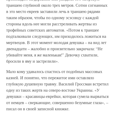
траншею глубиной около трех метров. Сотни согнанных
в это место евреев заставили лечь в траншею рядами
таким образом, чтобы по одному эсэсовцу с каждой
стороны вдоль нее могли расстреливать жертвы из
трофейных советских автоматов. «Потом к траншее
подталкивали следующих, им приходилось ложиться на
мертвецов. В этот момент молодая девушка – на вид лет
двенадцати – жалобно и пронзительно закричала: “Не
убивайте меня, я же маленькая!” Девочку схватили,
бросили в яму и застрелили».
Мало кому удавалось спастись от подобных массовых
казней. И понятно, что пережитое ими оставляло
глубокую душевную травму. Василий Гроссман встретил
одну из таких жертв на северо-востоке Украины. «У
девушки – красавицы-еврейки, которая сумела вырваться
от немцев – сверкающие, совершенно безумные глаза», –
писал он в своей записной книжке.