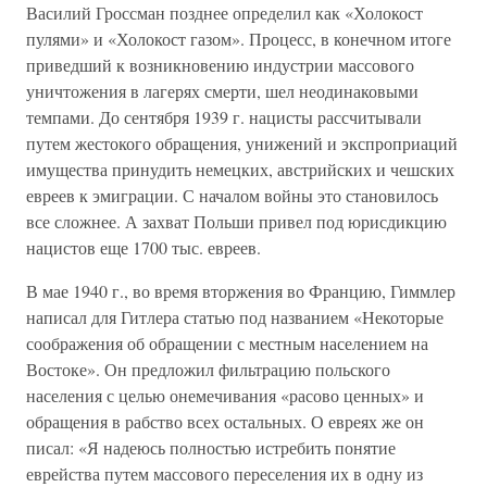
Василий Гроссман позднее определил как «Холокост
пулями» и «Холокост газом». Процесс, в конечном итоге
приведший к возникновению индустрии массового
уничтожения в лагерях смерти, шел неодинаковыми
темпами. До сентября 1939 г. нацисты рассчитывали
путем жестокого обращения, унижений и экспроприаций
имущества принудить немецких, австрийских и чешских
евреев к эмиграции. С началом войны это становилось
все сложнее. А захват Польши привел под юрисдикцию
нацистов еще 1700 тыс. евреев.
В мае 1940 г., во время вторжения во Францию, Гиммлер
написал для Гитлера статью под названием «Некоторые
соображения об обращении с местным населением на
Востоке». Он предложил фильтрацию польского
населения с целью онемечивания «расово ценных» и
обращения в рабство всех остальных. О евреях же он
писал: «Я надеюсь полностью истребить понятие
еврейства путем массового переселения их в одну из