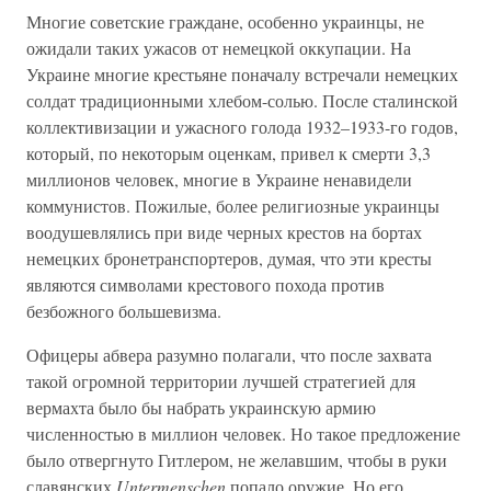
Многие советские граждане, особенно украинцы, не
ожидали таких ужасов от немецкой оккупации. На
Украине многие крестьяне поначалу встречали немецких
солдат традиционными хлебом-солью. После сталинской
коллективизации и ужасного голода 1932–1933-го годов,
который, по некоторым оценкам, привел к смерти 3,3
миллионов человек, многие в Украине ненавидели
коммунистов. Пожилые, более религиозные украинцы
воодушевлялись при виде черных крестов на бортах
немецких бронетранспортеров, думая, что эти кресты
являются символами крестового похода против
безбожного большевизма.
Офицеры абвера разумно полагали, что после захвата
такой огромной территории лучшей стратегией для
вермахта было бы набрать украинскую армию
численностью в миллион человек. Но такое предложение
было отвергнуто Гитлером, не желавшим, чтобы в руки
славянских
Untermenschen
попало оружие. Но его