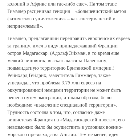
колоний в Африке или где-либо еще». На том этапе
Гиммлер расценивал геноцид – «большевистский метод
физического уничтожения» – как «негерманский и
неприемлемый».
Гиммлер, предлагавший переправить европейских евреев
за границу, имел в виду принадлежавший Франции
остров Мадагаскар. (Адольф Эйхман, в то время еще
мелкий чиновник, высказывался за Палестину,
подмандатную территорию Британской империи.)
Рейнхард Гейдрих, заместитель Гиммлера, также
утверждал, что проблема 3,75 млн евреев на
оккупированной немцами территории не может быть
решена путем эмиграции, и таким образом, было
необходимо «выделение специальной территории».
Трудность состояла в том, что, согласись даже
вишистская Франция на «Мадагаскарский проект», его
невозможно было бы осуществить в условиях военно-
морского превосходства Англии. Тем не менее, идея