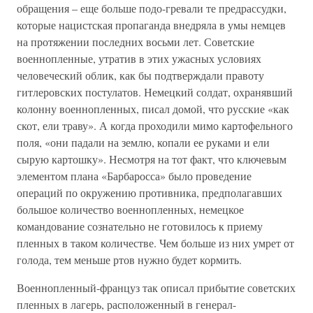
обращения – еще больше подо-гревали те предрассудки,
которые нацистская пропаганда внедряла в умы немцев
на протяжении последних восьми лет. Советские
военнопленные, утратив в этих ужасных условиях
человеческий облик, как бы подтверждали правоту
гитлеровских постулатов. Немецкий солдат, охранявший
колонну военнопленных, писал домой, что русские «как
скот, ели траву». А когда проходили мимо картофельного
поля, «они падали на землю, копали ее руками и ели
сырую картошку». Несмотря на тот факт, что ключевым
элементом плана «Барбаросса» было проведение
операций по окружению противника, предполагавших
большое количество военнопленных, немецкое
командование сознательно не готовилось к приему
пленных в таком количестве. Чем больше из них умрет от
голода, тем меньше ртов нужно будет кормить.
Военнопленный-француз так описал прибытие советских
пленных в лагерь, расположенный в генерал-