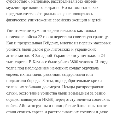
суровостью», например, расстреливая всех евреев-
мужчин призывного возраста. Но на том этапе, как
представляется, официально еще не поощрялось
физическое уничтожение еврейских женщин и детей.
Уничтожение мужчин-евреев началось как только
немецкие войска 22 июня пересекли советскую границу.
Как и предсказывал Гейдрих, многие из первых массовых
убийств были делом рук литовских и украинских
антисемитов. В Западной Украине они уничтожили 24
тыс. евреев. В Каунасе было убито 3800 человек. Иногда
толпа под наблюдением немецких солдат окружала
евреев: их истязали, раввинам выдергивали или
поджигали бороды. Затем, под одобрительные крики
толпы, их забивали до смерти. Немцы распространяли
слухи, будто такие убийства были возмездием за резню,
осуществлявшуюся НКВД перед отступлением советских
войск. Айнзатцгруппы и полицейские батальоны также
стали сгонять евреев и расстреливать их сотнями и даже