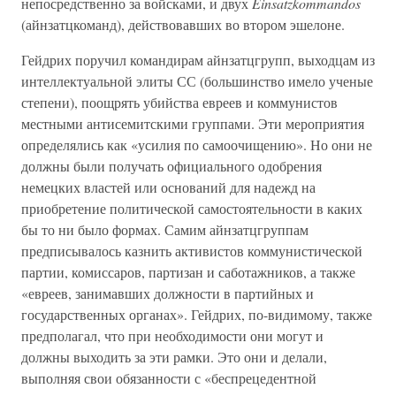
непосредственно за войсками, и двух
Einsatzkommandos
(айнзатцкоманд), действовавших во втором эшелоне.
Гейдрих поручил командирам айнзатцгрупп, выходцам из
интеллектуальной элиты СС (большинство имело ученые
степени), поощрять убийства евреев и коммунистов
местными антисемитскими группами. Эти мероприятия
определялись как «усилия по самоочищению». Но они не
должны были получать официального одобрения
немецких властей или оснований для надежд на
приобретение политической самостоятельности в каких
бы то ни было формах. Самим айнзатцгруппам
предписывалось казнить активистов коммунистической
партии, комиссаров, партизан и саботажников, а также
«евреев, занимавших должности в партийных и
государственных органах». Гейдрих, по-видимому, также
предполагал, что при необходимости они могут и
должны выходить за эти рамки. Это они и делали,
выполняя свои обязанности с «беспрецедентной