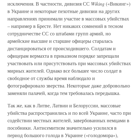
исключения. В частности, дивизия СС
Wiking
(«Викинг»)
в Украине и некоторые пехотные дивизии на других
направлениях принимали участие в массовых убийствах
– например в Бресте. Нет никаких сомнений в тесном
сотрудничестве СС со штабами групп армий, но
армейские высшие и старшие офицеры старалась
дистанцироваться от происходившего. Солдатам и
офицерам вермахта в приказном порядке запрещали
участвовать или присутствовать при массовых убийствах
мирных жителей. Однако все большее число солдат в
свободное от службы время наблюдало и
фотографировало зверства. Некоторые даже добровольно
заменяли палачей, когда тем требовалась передышка.
Так же, как в Литве, Латвии и Белоруссии, массовые
убийства распространились и по всей Украине, часто при
содействии местных жителей, завербованных немцами в
пособники. Антисемитизм значительно усилился в
период большого голода в Украине («голодомора»),