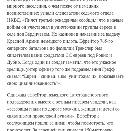
мирного населения, о чем позже от немецких
военнопленных узнали следователи седьмого отдела
НКВД. «Пилот третьей эскадрильи сообщил, что в начале
войны он участвовал в уничтожении группы евреев в
селе под Бердичевом. Их казнили в наказание за выдачу
Красной Армии немецкого пилота. Ефрейтор 765-го
саперного батальона по фамилии Тракслер был
свидетелем казни солдатами СС евреев под Ровно и
Дубно. Когда один из солдат заметил, что это ужасное
зрелище, унтер-офицер того же подразделения Графф
сказал: “Евреи – свиньи, а вы, уничтожая их, показываете
свою цивилизованность”».
Однажды ефрейтор немецкого автотранспортного
подразделения вместе с ротным писарем увидели, как
«эсэсовцы гнали по дороге мужчин, женщин и детей со
связанными проволокой руками». Ефрейтор с
сослуживцем пошли за ними, чтобы посмотреть, что
происходит. За деревней они увидели 150-метровую