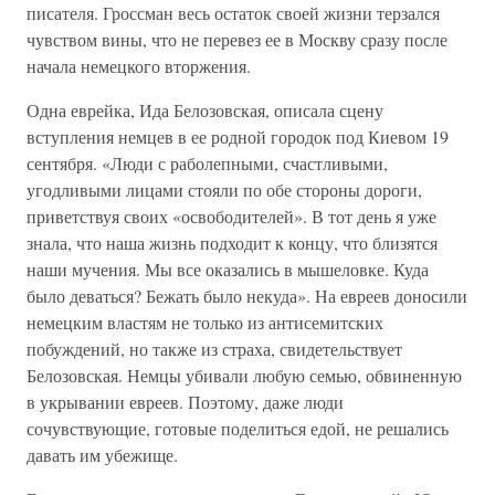
писателя. Гроссман весь остаток своей жизни терзался
чувством вины, что не перевез ее в Москву сразу после
начала немецкого вторжения.
Одна еврейка, Ида Белозовская, описала сцену
вступления немцев в ее родной городок под Киевом 19
сентября. «Люди с раболепными, счастливыми,
угодливыми лицами стояли по обе стороны дороги,
приветствуя своих «освободителей». В тот день я уже
знала, что наша жизнь подходит к концу, что близятся
наши мучения. Мы все оказались в мышеловке. Куда
было деваться? Бежать было некуда». На евреев доносили
немецким властям не только из антисемитских
побуждений, но также из страха, свидетельствует
Белозовская. Немцы убивали любую семью, обвиненную
в укрывании евреев. Поэтому, даже люди
сочувствующие, готовые поделиться едой, не решались
давать им убежище.