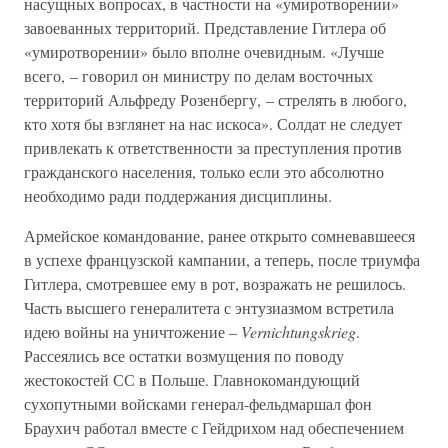
насущных вопросах, в частности на «умиротворении»
завоеванных территорий. Представление Гитлера об
«умиротворении» было вполне очевидным. «Лучше
всего, – говорил он министру по делам восточных
территорий Альфреду Розенбергу, – стрелять в любого,
кто хотя бы взглянет на нас искоса». Солдат не следует
привлекать к ответственности за преступления против
гражданского населения, только если это абсолютно
необходимо ради поддержания дисциплины.
Армейское командование, ранее открыто сомневавшееся
в успехе французской кампании, а теперь, после триумфа
Гитлера, смотревшее ему в рот, возражать не решилось.
Часть высшего генералитета с энтузиазмом встретила
идею войны на уничтожение –
Vernichtungskrieg
.
Рассеялись все остатки возмущения по поводу
жестокостей СС в Польше. Главнокомандующий
сухопутными войсками генерал-фельдмаршал фон
Браухич работал вместе с Гейдрихом над обеспечением