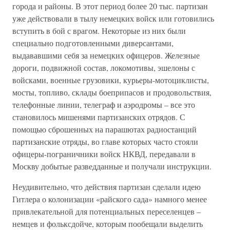
города и районы. В этот период более 20 тыс. партизан
уже действовали в тылу немецких войск или готовились
вступить в бой с врагом. Некоторые из них были
специально подготовленными диверсантами,
выдававшими себя за немецких офицеров. Железные
дороги, подвижной состав, локомотивы, эшелоны с
войсками, военные грузовики, курьеры-мотоциклисты,
мосты, топливо, склады боеприпасов и продовольствия,
телефонные линии, телеграф и аэродромы – все это
становилось мишенями партизанских отрядов. С
помощью сброшенных на парашютах радиостанций
партизанские отряды, во главе которых часто стояли
офицеры-пограничники войск НКВД, передавали в
Москву добытые разведданные и получали инструкции.
Неудивительно, что действия партизан сделали идею
Гитлера о колонизации «райского сада» намного менее
привлекательной для потенциальных переселенцев –
немцев и фольксдойче, которым пообещали выделить