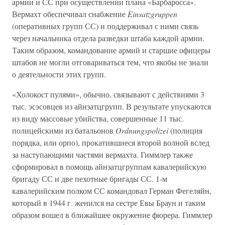
армии и СС при осуществлении плана «Барбаросса».
Вермахт обеспечивал снабжение
Einsatzgruppen
(оперативных групп СС) и поддерживал с ними связь
через начальника отдела разведки штаба каждой армии.
Таким образом, командование армий и старшие офицеры
штабов не могли отговариваться тем, что якобы не знали
о деятельности этих групп.
«Холокост пулями», обычно, связывают с действиями 3
тыс. эсэсовцев из айнзатцгрупп. В результате упускаются
из виду массовые убийства, совершенные 11 тыс.
полицейскими из батальонов
Ordnungspolizei
(полиция
порядка, или орпо), прокатившиеся второй волной вслед
за наступающими частями вермахта. Гиммлер также
сформировал в помощь айнзатцгруппам кавалерийскую
бригаду СС и две пехотные бригады СС. 1-м
кавалерийским полком СС командовал Герман Фегеляйн,
который в 1944 г. женился на сестре Евы Браун и таким
образом вошел в ближайшее окружение фюрера. Гиммлер