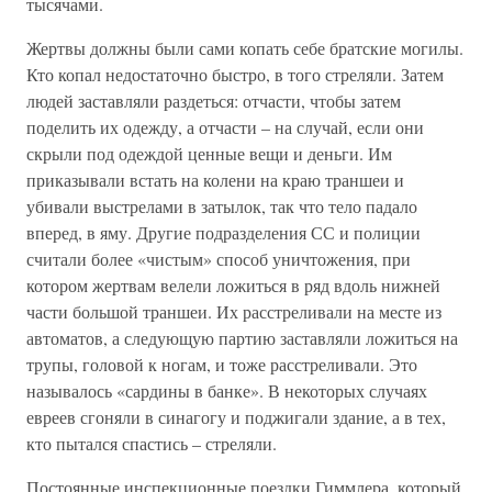
тысячами.
Жертвы должны были сами копать себе братские могилы.
Кто копал недостаточно быстро, в того стреляли. Затем
людей заставляли раздеться: отчасти, чтобы затем
поделить их одежду, а отчасти – на случай, если они
скрыли под одеждой ценные вещи и деньги. Им
приказывали встать на колени на краю траншеи и
убивали выстрелами в затылок, так что тело падало
вперед, в яму. Другие подразделения СС и полиции
считали более «чистым» способ уничтожения, при
котором жертвам велели ложиться в ряд вдоль нижней
части большой траншеи. Их расстреливали на месте из
автоматов, а следующую партию заставляли ложиться на
трупы, головой к ногам, и тоже расстреливали. Это
называлось «сардины в банке». В некоторых случаях
евреев сгоняли в синагогу и поджигали здание, а в тех,
кто пытался спастись – стреляли.
Постоянные инспекционные поездки Гиммлера, который