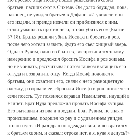
братьев, пасших скот в Сихеме. Он долго блуждал, пока,
наконец, не увидел братьев в Дофане. «И увидели они
его издали, и прежде нежели он приблизился к ним,
стали умышлять против него, чтобы убить его» (Бытие
37:18). Братья решили убить Иосифа и бросить в ров,
после чего хотели заявить, будто его съел хищный зверь.
Однако Рувим, один из братьев, воспротивился такому
намерению и предложил бросить Иосифа в ров живым,
но не убивать, рассчитывая потом тайком вытащить его
оттуда и возвратить отцу. Когда Иосиф подошел к
братьям, они схватили его, сняли с него разноцветную
одежду, разорвали ее, сбросили Иосифа в ров, после чего
сели поесть. Тут появился караван Измаильтян, идущий в
Египет. Брат Иуда предложил продать Иосифа купцам.
Его вытащили из рва и продали. Брат Рувим, не зная о
происшедшем, подошел ко рву и с удивлением увидел,
что он пуст. «И разодрал он одежды свои, и возвратился
к братьям своим, и сказал: отрока нет, а я, куда я денусь?»