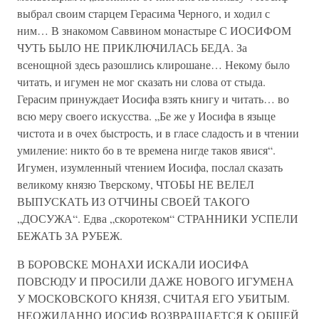
выбрал своим старцем Герасима Черного, и ходил с
ним… В знакомом Саввином монастыре С ИОСИФОМ
ЧУТЬ БЫЛО НЕ ПРИКЛЮЧИЛАСЬ БЕДА. За
всенощной здесь разошлись клирошане… Некому было
читать, и игумен не мог сказать ни слова от стыда.
Герасим принуждает Иосифа взять книгу и читать… во
всю меру своего искусства. „Бе же у Иосифа в языце
чистота и в очех быстрость, и в гласе сладость и в чтении
умиление: никто бо в те времена нигде таков явися“.
Игумен, изумленный чтением Иосифа, послал сказать
великому князю Тверскому, ЧТОБЫ НЕ ВЕЛЕЛ
ВЫПУСКАТЬ ИЗ ОТЧИНЫ СВОЕЙ ТАКОГО
„ДОСУЖА“. Едва „скоротеком“ СТРАННИКИ УСПЕЛИ
БЕЖАТЬ ЗА РУБЕЖ.
В БОРОВСКЕ МОНАХИ ИСКАЛИ ИОСИФА
ПОВСЮДУ И ПРОСИЛИ ДАЖЕ НОВОГО ИГУМЕНА
У МОСКОВСКОГО КНЯЗЯ, СЧИТАЯ ЕГО УБИТЫМ.
НЕОЖИДАННО ИОСИФ ВОЗВРАЩАЕТСЯ К ОБЩЕЙ