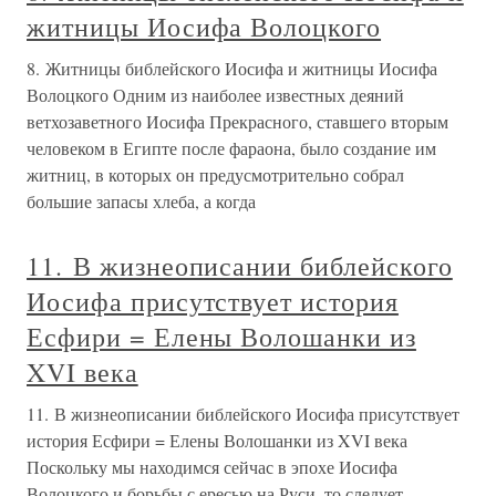
житницы Иосифа Волоцкого
8. Житницы библейского Иосифа и житницы Иосифа
Волоцкого Одним из наиболее известных деяний
ветхозаветного Иосифа Прекрасного, ставшего вторым
человеком в Египте после фараона, было создание им
житниц, в которых он предусмотрительно собрал
большие запасы хлеба, а когда
11. В жизнеописании библейского
Иосифа присутствует история
Есфири = Елены Волошанки из
XVI века
11. В жизнеописании библейского Иосифа присутствует
история Есфири = Елены Волошанки из XVI века
Поскольку мы находимся сейчас в эпохе Иосифа
Волоцкого и борьбы с ересью на Руси, то следует