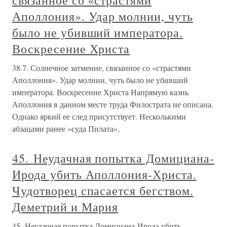
связанное со «страстями
Аполлония». Удар молнии, чуть
было не убивший императора.
Воскресение Христа
38.7. Солнечное затмение, связанное со «страстями
Аполлония». Удар молнии, чуть было не убивший
императора. Воскресение Христа Напрямую казнь
Аполлония в данном месте труда Филострата не описана.
Однако яркий ее след присутствует. Несколькими
абзацами ранее «суда Пилата»,
45. Неудачная попытка Домициана-
Ирода убить Аполлония-Христа.
Чудотворец спасается бегством.
Деметрий и Мария
45. Неудачная попытка Домициана-Ирода убить