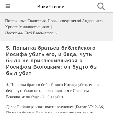
ВикиЧтение
Потерянные Евангелия. Новые сведения об Андронике-
Христе [с иллюстрациями]
Носовский Глеб Владимирович
5. Попытка братьев библейского
Иосифа убить его, и беда, чуть
было не приключившаяся с
Иосифом Волоцким: он будто бы
был убит
5. Попытка братьев библейского Иосифа убить его, и
беда, чуть было не приключившаяся с Иосифом
Волоцким: он будто бы был убит
Далее Библия рассказывает следующее (Бытие 37:12–36).
По просьбе отца Иосиф пошел разыскивать своих