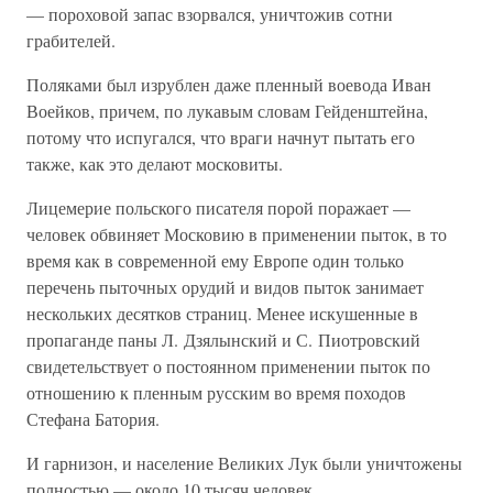
— пороховой запас взорвался, уничтожив сотни
грабителей.
Поляками был изрублен даже пленный воевода Иван
Воейков, причем, по лукавым словам Гейденштейна,
потому что испугался, что враги начнут пытать его
также, как это делают московиты.
Лицемерие польского писателя порой поражает —
человек обвиняет Московию в применении пыток, в то
время как в современной ему Европе один только
перечень пыточных орудий и видов пыток занимает
нескольких десятков страниц. Менее искушенные в
пропаганде паны Л. Дзялынский и С. Пиотровский
свидетельствует о постоянном применении пыток по
отношению к пленным русским во время походов
Стефана Батория.
И гарнизон, и население Великих Лук были уничтожены
полностью — около 10 тысяч человек.