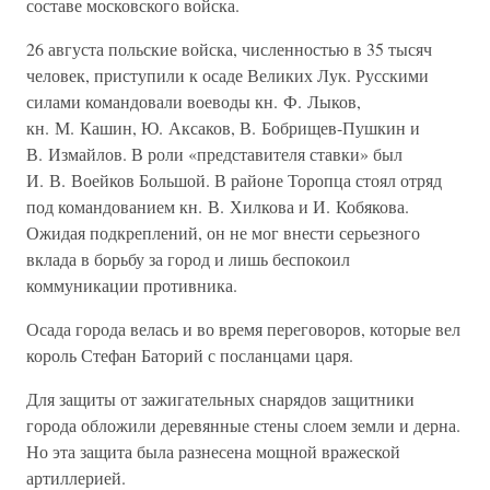
составе московского войска.
26 августа польские войска, численностью в 35 тысяч
человек, приступили к осаде Великих Лук. Русскими
силами командовали воеводы кн. Ф. Лыков,
кн. М. Кашин, Ю. Аксаков, В. Бобрищев-Пушкин и
В. Измайлов. В роли «представителя ставки» был
И. В. Воейков Большой. В районе Торопца стоял отряд
под командованием кн. В. Хилкова и И. Кобякова.
Ожидая подкреплений, он не мог внести серьезного
вклада в борьбу за город и лишь беспокоил
коммуникации противника.
Осада города велась и во время переговоров, которые вел
король Стефан Баторий с посланцами царя.
Для защиты от зажигательных снарядов защитники
города обложили деревянные стены слоем земли и дерна.
Но эта защита была разнесена мощной вражеской
артиллерией.