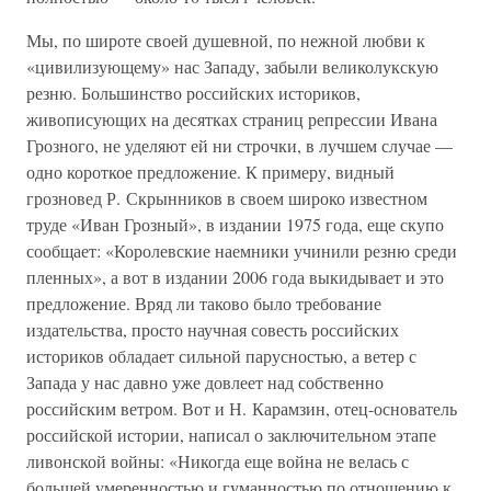
Мы, по широте своей душевной, по нежной любви к
«цивилизующему» нас Западу, забыли великолукскую
резню. Большинство российских историков,
живописующих на десятках страниц репрессии Ивана
Грозного, не уделяют ей ни строчки, в лучшем случае —
одно короткое предложение. К примеру, видный
грозновед Р. Скрынников в своем широко известном
труде «Иван Грозный», в издании 1975 года, еще скупо
сообщает: «Королевские наемники учинили резню среди
пленных», а вот в издании 2006 года выкидывает и это
предложение. Вряд ли таково было требование
издательства, просто научная совесть российских
историков обладает сильной парусностью, а ветер с
Запада у нас давно уже довлеет над собственно
российским ветром. Вот и Н. Карамзин, отец-основатель
российской истории, написал о заключительном этапе
ливонской войны: «Никогда еще война не велась с
большей умеренностью и гуманностью по отношению к