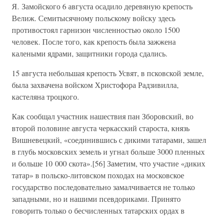
Я. Замойского 6 августа осадило деревяную крепость
Велиж. Семитысячному польскому войску здесь
противостоял гарнизон численностью около 1500
человек. После того, как крепость была зажжена
калеными ядрами, защитники города сдались.
15 августа небольшая крепость Усвят, в псковской земле,
была захвачена войском Христофора Радзивилла,
кастеляна троцкого.
Как сообщал участник нашествия пан Зборовский, во
второй половине августа черкасский староста, князь
Вишневецкий, «соединившись с дикими татарами, зашел
в глубь московских земель и угнал больше 3000 пленных
и больше 10 000 скота».[56] Заметим, что участие «диких
татар» в польско-литовском походах на московское
государство последовательно замалчивается не только
западными, но и нашими псевдориками. Принято
говорить только о бесчисленных татарских ордах в