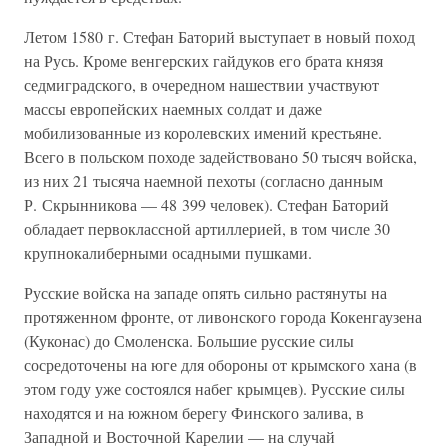
Летом 1580 г. Стефан Баторий выступает в новый поход
на Русь. Кроме венгерских гайдуков его брата князя
седмиградского, в очередном нашествии участвуют
массы европейских наемных солдат и даже
мобилизованные из королевских имений крестьяне.
Всего в польском походе задействовано 50 тысяч войска,
из них 21 тысяча наемной пехоты (согласно данным
Р. Скрынникова — 48 399 человек). Стефан Баторий
обладает первоклассной артиллерией, в том числе 30
крупнокалиберными осадными пушками.
Русские войска на западе опять сильно растянуты на
протяженном фронте, от ливонского города Кокенгаузена
(Куконас) до Смоленска. Большие русские силы
сосредоточены на юге для обороны от крымского хана (в
этом году уже состоялся набег крымцев). Русские силы
находятся и на южном берегу Финского залива, в
Западной и Восточной Карелии — на случай