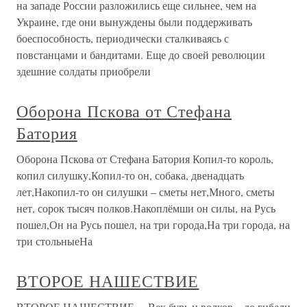
на западе России разложились еще сильнее, чем на
Украине, где они вынуждены были поддерживать
боеспособность, периодически сталкиваясь с
повстанцами и бандитами. Еще до своей революции
здешние солдаты приобрели
Оборона Пскова от Стефана
Батория
Оборона Пскова от Стефана Батория Копил-то король,
копил силушку,Копил-то он, собака, двенадцать
лет,Накопил-то он силушки – сметы нет,Много, сметы
нет, сорок тысяч полков.Накоплёмши он силы, на Русь
пошел,Он на Русь пошел, на три города,На три города, на
три стольныеНа
ВТОРОЕ НАШЕСТВИЕ
ВТОРОЕ НАШЕСТВИЕ …Век бурь и волков – до гибели