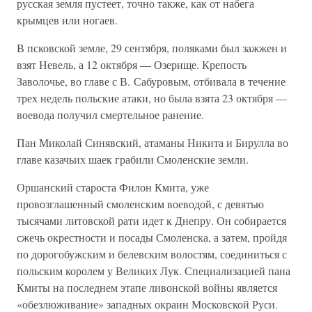
русская земля пустеет, точно также, как от набега
крымцев или ногаев.
В псковской земле, 29 сентября, поляками был зажжен и
взят Невель, а 12 октября — Озерище. Крепость
Заволочье, во главе с В. Сабуровым, отбивала в течение
трех недель польские атаки, но была взята 23 октября —
воевода получил смертельное ранение.
Пан Миколай Синявский, атаманы Никита и Бирулла во
главе казачьих шаек грабили Смоленские земли.
Оршанский староста Филон Кмита, уже
провозглашенный смоленским воеводой, с девятью
тысячами литовской рати идет к Днепру. Он собирается
сжечь окрестности и посады Смоленска, а затем, пройдя
по дорогобужским и белевским волостям, соединиться с
польским королем у Великих Лук. Специализацией пана
Кмиты на последнем этапе ливонской войны является
«обезлюживание» западных окраин Московской Руси.