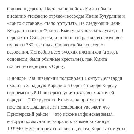
Однако в деревне Настасьино войско Кмиты было
внезапно атаковано отрядом воеводы Ивана Бутурлина и
«сбито с станов», стало отступать. На следующий день
Бутурлин нагнал Филона Кмиту на Спасских лугах, в 40
верстах от Смоленска, и полностью разбил его, взяв все
пушки и 380 пленных. Смоленск был спасен от
разорения. Истребив всех русских пленников (а это, в
основном, были обычные крестьяне), пан Кмита
поспешно вернулся в Оршу.
В ноябре 1580 шведский полководец Понтус Делагарди
входит в Западную Карелию и берет 4 ноября Корелу
(современный Приозерск), уничтожая всех жителей
города — 2000 русских. Кстати, на протяжении
последних двадцати лет псевдорики уверяют, что
Приозерский район — это исконная финская земля,
которую коммунисты забрали в «зимнюю войну»
1939/40. Нет, история говорит о другом, Корельский уезд