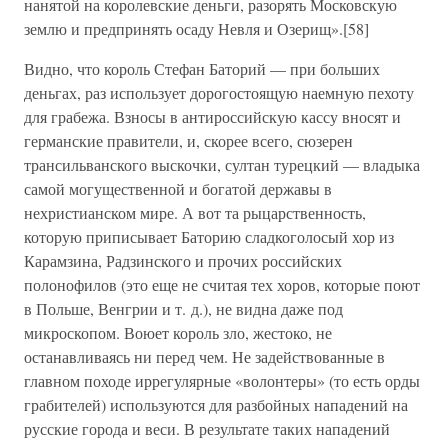
нанятой на королевские деньги, разорять Московскую
землю и предпринять осаду Невля и Озерищ».[58]
Видно, что король Стефан Баторий — при больших
деньгах, раз использует дорогостоящую наемную пехоту
для грабежа. Взносы в антироссийскую кассу вносят и
германские правители, и, скорее всего, сюзерен
трансильванского выскочки, султан турецкий — владыка
самой могущественной и богатой державы в
нехристианском мире. А вот та рыцарственность,
которую приписывает Баторию сладкоголосый хор из
Карамзина, Радзинского и прочих российских
полонофилов (это еще не считая тех хоров, которые поют
в Польше, Венгрии и т. д.), не видна даже под
микроскопом. Воюет король зло, жестоко, не
останавливаясь ни перед чем. Не задействованные в
главном походе иррегулярные «волонтеры» (то есть орды
грабителей) используются для разбойных нападений на
русские города и веси. В результате таких нападений