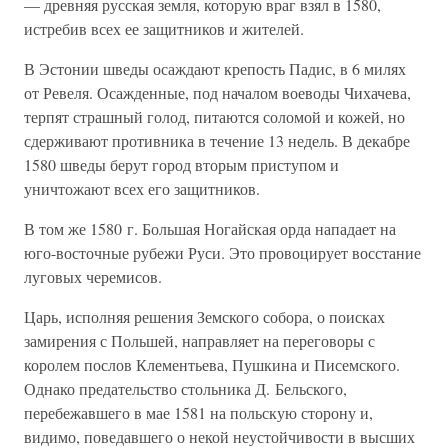
— древняя русская земля, которую враг взял в 1580,
истребив всех ее защитников и жителей.
В Эстонии шведы осаждают крепость Падис, в 6 милях
от Ревеля. Осажденные, под началом воеводы Чихачева,
терпят страшный голод, питаются соломой и кожей, но
сдерживают противника в течение 13 недель. В декабре
1580 шведы берут город вторым приступом и
уничтожают всех его защитников.
В том же 1580 г. Большая Ногайская орда нападает на
юго-восточные рубежи Руси. Это провоцирует восстание
луговых черемисов.
Царь, исполняя решения Земского собора, о поисках
замирения с Польшей, направляет на переговоры с
королем послов Клементьева, Пушкина и Писемского.
Однако предательство стольника Д. Бельского,
перебежавшего в мае 1581 на польскую сторону и,
видимо, поведавшего о некой неустойчивости в высших