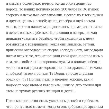
и спасать более было нечего. Когда огонь дошел до
пороха, то наших погибло разом 200 человек; 36 пушек
сгорело и несколько сот гаковниц, несколько тысяч ружей
и других ценных вещей; денег, серебра и шуб весьма
много, так что нашим мало досталось, кроме разве платья
и денег, взятых с убитых. Приехавши в лагерь, гетман
приказал ударить в барабан, чтобы сходились к нему
ротмистры с товарищами; когда они явились, гетман,
принесши благодарение сперва Господу Богу, благодарил
потом всех за то, что исполнили свой долг, постарались о
том, что свойственно хорошим мужам и воинам, обещал
милости и награды от короля, а они поздравляли гетмана
с победой, затем пропели Те Deum, а после слушали
обедню».[57] Поляки пели, наверное, хорошо, как и
подобает образцовым католикам, ничего, что стояли при
этом на трупах русских женщин и детей.
Польское воинство столь увлеклось резней и грабежом,
что пропустило момент, когда огонь добрался до арсенала