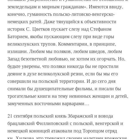
земледельцам и мирным гражданам». Имеются ввиду,
конечно, гуманность польско-литовско-венгерско-
немецких ратей. Даже тянущийся к объективности
историк С. Цветков пускает слезу над Стефаном
Баторием, якобы пускающим слезу при виде горы
великолукских трупов. Комментарии, в принципе,
излишни. Любим мы поляков, любим шведов, любим
Запад безответной любовью, не хотим их огорчать. Но,
будьте уверены, что поляки никогда бы не простили
деяние в духе великолукской резни, если бы мы его
совершили на польской территории. И до сего дня
снимали бы душещипательные фильмы, и писали бы
трогательные книги на тему невинных женщин и детей,
замученных восточными варварами…
21 сентября польский князь Збаражский и вовода
брацлавский Филлиповский с польской, венгерской и
немецкой конницей атаковали под Торопцом отряд
кн. Хилкова, что тревожил своими налетами вражеские