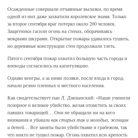
Осажденные совершали отчаянные вылазки, по время
одной из них даже захватили королевское знамя. Только
за второе сентября враг потерял около 200 человек.
Защитники гасили огонь на стенах, оборачиваясь
мокрыми шкурами. Открытые пожары удавалось тушить,
но деревяные конструкции стен продолжали тлеть.
Пятого сентября пожар охватил большую часть города и
воеводы согласились на капитуляцию.
Однако венгры, а за ними поляки, после входа в город,
начали резню пленных и местного населения.
Как свидетельствует пан Л. Дзялынский: «Наши учинили
позорное и великое убийство, желая отомстить за своих
павших товарищей… Они не обращали ни на кого
внимания и
убивали как старых так и молодых, женщин
и детей
… Все заняты были убийствами и грабежом, так
что никто не тушил пожар. Огонь охватил всю крепость