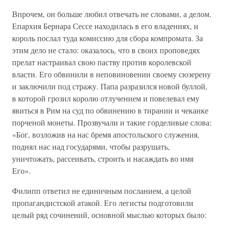
Впрочем, он больше любил отвечать не словами, а делом.
Епархия Бернара Сессе находилась в его владениях, и
король послал туда комиссию для сбора компромата. За
этим дело не стало: оказалось, что в своих проповедях
прелат настраивал свою паству против королевской
власти. Его обвинили в неповиновении своему сюзерену
и заключили под стражу. Папа разразился новой буллой,
в которой грозил королю отлучением и повелевал ему
явиться в Рим на суд по обвинению в тирании и чеканке
порченой монеты. Прозвучали и такие горделивые слова:
«Бог, возложив на нас бремя апостольского служения,
поднял нас над государями, чтобы разрушать,
уничтожать, рассеивать, строить и насаждать во имя
Его».
Филипп ответил не единичным посланием, а целой
пропагандистской атакой. Его легисты подготовили
целый ряд сочинений, основной мыслью которых было: