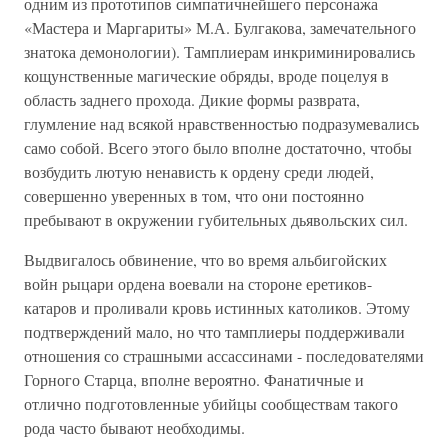
одним из прототипов симпатичнейшего персонажа
«Мастера и Маргариты» М.А. Булгакова, замечательного
знатока демонологии). Тамплиерам инкриминировались
кощунственные магические обряды, вроде поцелуя в
область заднего прохода. Дикие формы разврата,
глумление над всякой нравственностью подразумевались
само собой. Всего этого было вполне достаточно, чтобы
возбудить лютую ненависть к ордену среди людей,
совершенно уверенных в том, что они постоянно
пребывают в окружении губительных дьявольских сил.
Выдвигалось обвинение, что во время альбигойских
войн рыцари ордена воевали на стороне еретиков-
катаров и проливали кровь истинных католиков. Этому
подтверждений мало, но что тамплиеры поддерживали
отношения со страшными ассассинами - последователями
Горного Старца, вполне вероятно. Фанатичные и
отлично подготовленные убийцы сообществам такого
рода часто бывают необходимы.