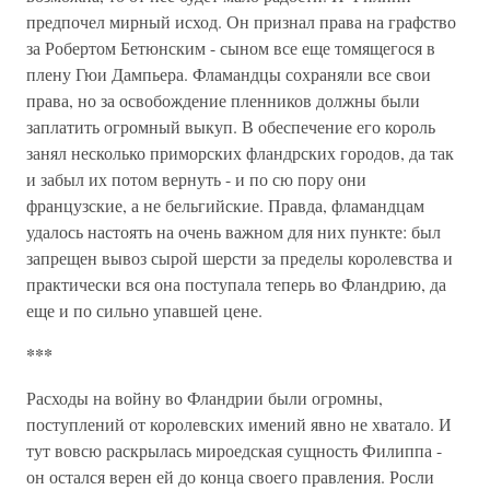
предпочел мирный исход. Он признал права на графство
за Робертом Бетюнским - сыном все еще томящегося в
плену Гюи Дампьера. Фламандцы сохраняли все свои
права, но за освобождение пленников должны были
заплатить огромный выкуп. В обеспечение его король
занял несколько приморских фландрских городов, да так
и забыл их потом вернуть - и по сю пору они
французские, а не бельгийские. Правда, фламандцам
удалось настоять на очень важном для них пункте: был
запрещен вывоз сырой шерсти за пределы королевства и
практически вся она поступала теперь во Фландрию, да
еще и по сильно упавшей цене.
***
Расходы на войну во Фландрии были огромны,
поступлений от королевских имений явно не хватало. И
тут вовсю раскрылась мироедская сущность Филиппа -
он остался верен ей до конца своего правления. Росли