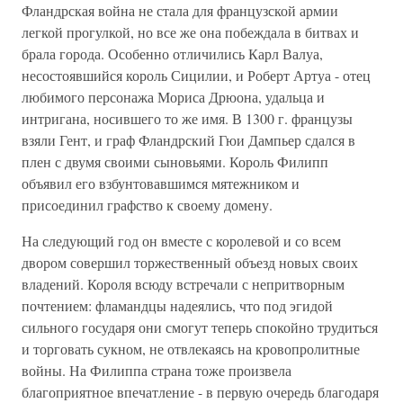
Фландрская война не стала для французской армии
легкой прогулкой, но все же она побеждала в битвах и
брала города. Особенно отличились Карл Валуа,
несостоявшийся король Сицилии, и Роберт Артуа - отец
любимого персонажа Мориса Дрюона, удальца и
интригана, носившего то же имя. В 1300 г. французы
взяли Гент, и граф Фландрский Гюи Дампьер сдался в
плен с двумя своими сыновьями. Король Филипп
объявил его взбунтовавшимся мятежником и
присоединил графство к своему домену.
На следующий год он вместе с королевой и со всем
двором совершил торжественный объезд новых своих
владений. Короля всюду встречали с непритворным
почтением: фламандцы надеялись, что под эгидой
сильного государя они смогут теперь спокойно трудиться
и торговать сукном, не отвлекаясь на кровопролитные
войны. На Филиппа страна тоже произвела
благоприятное впечатление - в первую очередь благодаря