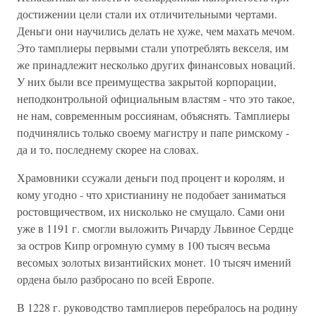
достижении цели стали их отличительными чертами.
Деньги они научились делать не хуже, чем махать мечом.
Это тамплиеры первыми стали употреблять векселя, им
же принадлежит несколько других финансовых новаций.
У них были все преимущества закрытой корпорации,
неподконтрольной официальным властям - что это такое,
не нам, современным россиянам, объяснять. Тамплиеры
подчинялись только своему магистру и папе римскому -
да и то, последнему скорее на словах.
Храмовники ссужали деньги под процент и королям, и
кому угодно - что христианину не подобает заниматься
ростовщичеством, их нисколько не смущало. Сами они
уже в 1191 г. смогли выложить Ричарду Львиное Сердце
за остров Кипр огромную сумму в 100 тысяч весьма
весомых золотых византийских монет. 10 тысяч имений
ордена было разбросано по всей Европе.
В 1228 г. руководство тамплиеров перебралось на родину