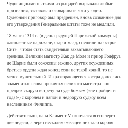
Чудовищными пытками из рыцарей вырывали любые
признания, заставляли оговаривать кого угодно.
Судебный приговор был предрешен, вновь созванные для
его утверждения Генеральные штаты тоже не медлили.
18 марта 1314 г. (в день грядущей Парижской коммуны)
оживленные парижане, стар и млад, спешили на остров
Ситэ - чтобы стать свидетелями захватывающего
зрелища. Великий магистр Жак де Моле и приор Годфруа
де Шарне были сожжены заживо, других осужденных
братьев ордена ждал конец если не такой яркий, то не
менее мучительный. Из разгорающегося костра донеслись
знаменитые слова проклятья великого магистра - он
предрек скорую встречу на суде Божьем («не пройдет и
года!») с королем и папой и недобрую судьбу всем
наследникам Филиппа.
Действительно, папа Климент V скончался всего через
две недели, а через несколько месяцев не стало короля