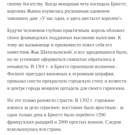
своему богатству. Когда монаршая чета посещала Брюгге,
королева Жанна изумилась роскошным одеянием
тамошних дам: «У нас одна, а здесь шестьсот королев!».
Будучи человеком глубоко практичным, король обложил
своих фламандских подданных высокими налогами. К
тому же вызывающе и прижимисто повел себя его
наместник Жак Шатильонский, и все зародившиеся было,
но не успевшие оформиться симпатии обратились в
ненависть. В 1301 г. в Брюгге произошли волнения -
Филипп присудил виновных к огромным штрафам,
приказал снести прекрасную городскую стену и возвести
в центре города мощную цитадель для своего гарнизона.
Но это только разожгло страсти. В 1302 г. горожане
взялись за дело серьезнее, восстание было яростным - за
один только день в Брюгге было перебито 1200
французских рыцарей и 2000 простых воинов. Следом
всколыхнулась вся страна.