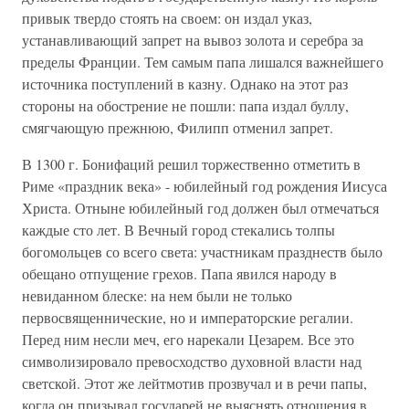
привык твердо стоять на своем: он издал указ,
устанавливающий запрет на вывоз золота и серебра за
пределы Франции. Тем самым папа лишался важнейшего
источника поступлений в казну. Однако на этот раз
стороны на обострение не пошли: папа издал буллу,
смягчающую прежнюю, Филипп отменил запрет.
В 1300 г. Бонифаций решил торжественно отметить в
Риме «праздник века» - юбилейный год рождения Иисуса
Христа. Отныне юбилейный год должен был отмечаться
каждые сто лет. В Вечный город стекались толпы
богомольцев со всего света: участникам празднеств было
обещано отпущение грехов. Папа явился народу в
невиданном блеске: на нем были не только
первосвященнические, но и императорские регалии.
Перед ним несли меч, его нарекали Цезарем. Все это
символизировало превосходство духовной власти над
светской. Этот же лейтмотив прозвучал и в речи папы,
когда он призывал государей не выяснять отношения в