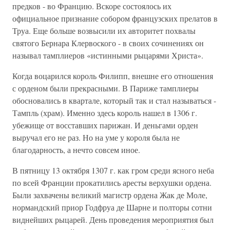
предков - во Францию. Вскоре состоялось их
официальное признание собором французских прелатов в
Труа. Еще больше возвысили их авторитет похвалы
святого Бернара Клервоского - в своих сочинениях он
называл тамплиеров «истинными рыцарями Христа».
Когда воцарился король Филипп, внешне его отношения
с орденом были прекрасными. В Париже тамплиеры
обосновались в квартале, который так и стал называться -
Тампль (храм). Именно здесь король нашел в 1306 г.
убежище от восставших парижан. И деньгами орден
выручал его не раз. Но на уме у короля была не
благодарность, а нечто совсем иное.
В пятницу 13 октября 1307 г. как гром среди ясного неба
по всей Франции прокатились аресты верхушки ордена.
Были захвачены великий магистр ордена Жак де Моле,
нормандский приор Годфруа де Шарне и полторы сотни
виднейших рыцарей. День проведения мероприятия был