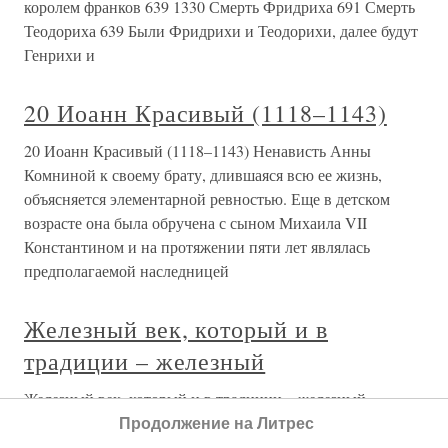
королем франков 639 1330 Смерть Фридриха 691 Смерть
Теодориха 639 Были Фридрихи и Теодорихи, далее будут
Генрихи и
20 Иоанн Красивый (1118–1143)
20 Иоанн Красивый (1118–1143) Ненависть Анны
Комниной к своему брату, длившаяся всю ее жизнь,
объясняется элементарной ревностью. Еще в детском
возрасте она была обручена с сыном Михаила VII
Константином и на протяжении пяти лет являлась
предполагаемой наследницей
Железный век, который и в
традиции – железный
Железный век, который и в традиции – железный
Следующим важнейшим этапом в развитии земной
Продолжение на Литрес
цивилизации стало овладением железом, кончился век