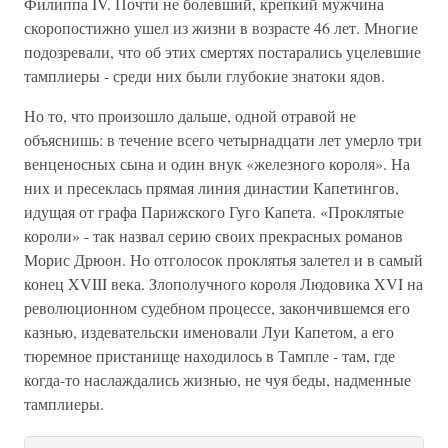
Филиппа IV. Почти не болевший, крепкий мужчина
скоропостижно ушел из жизни в возрасте 46 лет. Многие
подозревали, что об этих смертях постарались уцелевшие
тамплиеры - среди них были глубокие знатоки ядов.
Но то, что произошло дальше, одной отравой не
объяснишь: в течение всего четырнадцати лет умерло три
венценосных сына и один внук «железного короля». На
них и пресеклась прямая линия династии Капетингов,
идущая от графа Парижского Гуго Капета. «Проклятые
короли» - так назвал серию своих прекрасных романов
Морис Дрюон. Но отголосок проклятья залетел и в самый
конец XVIII века. Злополучного короля Людовика XVI на
революционном судебном процессе, закончившемся его
казнью, издевательски именовали Луи Капетом, а его
тюремное пристанище находилось в Тампле - там, где
когда-то наслаждались жизнью, не чуя беды, надменные
тамплиеры.