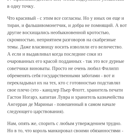
в одну точку.
Что красивый - с этим все согласны. Но у иных он еще и
тиран, и фальшивомонетчик, и добра не помнящий. А вот
другие восхищались необыкновенной кротостью,
скромностью, неприятием разговоров на скабрезные
темы. Даже власяницу носить изволили его величество.
А если и выдавливал когда последние соки из
очарованных его красой подданных - так это все дурные
советчики виноваты. Просто не очень любил Филипп
обременять себя государственными заботами - вот и
перекладывал их на тех, кто с готовностью подставлял
свое плечо (это - канцлер Пьер Флотт, хранитель печати
Гастон Ногарэ, капитан Лувра и хранитель казначейства
Ангерран де Мариньи - повешенный в самом начале
следующего царствования).
Нам, опять же, спорить с любым утверждением трудно.
Но в то, что король манкировал своими обязанностями -