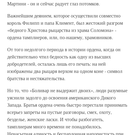
Мартини - он и сейчас радует глаз потомков.
Важнейшим деянием, которое осуществили совместно
король Филипп и папа Климент, был жестокий разгром
«бедного Христова рыцарства из храма Соломона» -
ордена тамплиеров, или, по-нашему, храмовников.
От того недолгого периода в истории ордена, когда он
действительно чтил бедность как одну из высших
добродетелей, осталась лишь его печать: на ней
изображены два рыцаря верхом на одном коне - символ
братства и нестяжательства.
Но то, что «Боливар не выдержит двоих», люди разумные
уяснили задолго до освоения американского Дикого
Запада. Братья ордена очень быстро перестали принимать
всерьез запреты на пустые разговоры, смех, охоту,
безделье, женские ласки. И чтобы разбогатеть,
тамплиерам много времени не понадобилось.
Ненасытная алчность и беспардонная напористость при