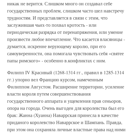
никак не верится. Слишком много он создавал себе
государственных проблем, слишком часто шел навстречу
трудностям. И представляется в связи с этим, что
заслужившая чьих-то похвал кротость - или
периодическая разрядка от перенапряжения, или умение
произвести любое впечатление. Что касается власяницы -
думается, искренне верующему королю, при его
самоуверенности, она помогала чувствовать себя «святее
папы римского» - особенно в.конфликтах с ним.
Филипп IV Красивый (1268-1314 гг., правил в 1285-1314
гг.) упорно вел Францию курсом, намеченным
Филиппом Августом. Расширение территории, усиление
власти короля путем совершенствования
государственного аппарата и ущемления прав сеньоров,
опора на города. Очень выгоден для королевства был его
брак: Жанна (Хуанна) Наваррская принесла в качестве
приданого королевство Наваррское и Шампань. Правда,
при этом она сохраняла личные властные права над ними