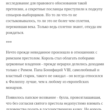
исследование для правового обоснования такой
претензии, а секретные посланцы приступили к подкупу
сеньоров-выборщиков. Но то ли что-то не
состыковывалось, то ли это не более чем сплетня,
пережившая века. Только ведь сплетни знают, откуда им
рождаться.
***
Нечто прежде невиданное произошло в отношениях с
римским престолом. Король стал облагать поборами
церковные владения - прежде иерархи делились доходами
только с Римом. Папа Бонифаций VIII, самолюбивый и
властный старик, такого не ожидал - он всегда относился
к Филиппу лучше, чем к любому из европейских
монархов.
Появилось папское воззвание - булла, провозглашавшая,
что без согласия святого престола недопустимо взимать с
духовенства подать в государственную казну. Но король