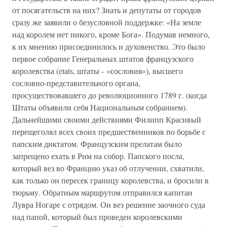
от посягательств на них? Знать и депутаты от городов
сразу же заявили о безусловной поддержке: «На земле
над королем нет никого, кроме Бога». Подумав немного,
к их мнению присоединилось и духовенство. Это было
первое собрание Генеральных штатов французского
королевства (etats, штаты - «сословия»), высшего
сословно-представительного органа,
просуществовавшего до революционного 1789 г. (когда
Штаты объявили себя Национальным собранием).
Дальнейшими своими действиями Филипп Красивый
перещеголял всех своих предшественников по борьбе с
папским диктатом. Французским прелатам было
запрещено ехать в Рим на собор. Папского посла,
который вез во Францию указ об отлучении, схватили,
как только он пересек границу королевства, и бросили в
тюрьму. Обратным маршрутом отправился капитан
Лувра Ногаре с отрядом. Он вез решение заочного суда
над папой, который был проведен королевскими