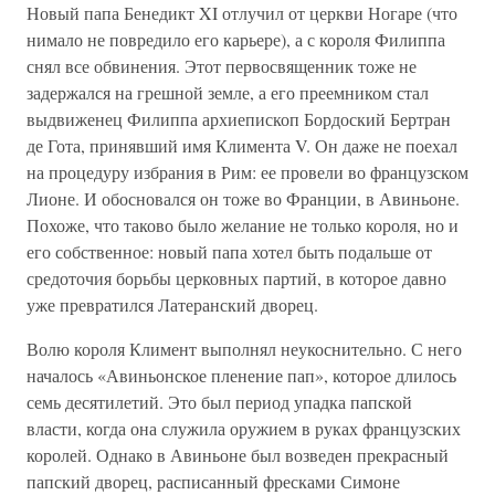
Новый папа Бенедикт XI отлучил от церкви Ногаре (что
нимало не повредило его карьере), а с короля Филиппа
снял все обвинения. Этот первосвященник тоже не
задержался на грешной земле, а его преемником стал
выдвиженец Филиппа архиепископ Бордоский Бертран
де Гота, принявший имя Климента V. Он даже не поехал
на процедуру избрания в Рим: ее провели во французском
Лионе. И обосновался он тоже во Франции, в Авиньоне.
Похоже, что таково было желание не только короля, но и
его собственное: новый папа хотел быть подальше от
средоточия борьбы церковных партий, в которое давно
уже превратился Латеранский дворец.
Волю короля Климент выполнял неукоснительно. С него
началось «Авиньонское пленение пап», которое длилось
семь десятилетий. Это был период упадка папской
власти, когда она служила оружием в руках французских
королей. Однако в Авиньоне был возведен прекрасный
папский дворец, расписанный фресками Симоне