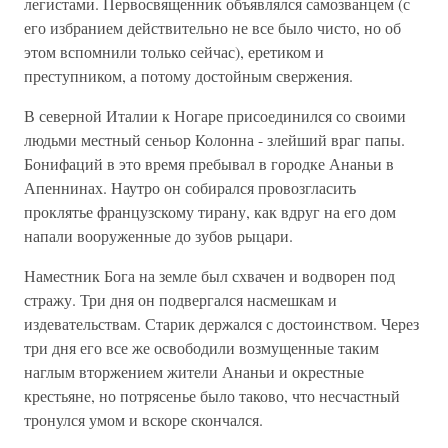
легистами. Первосвященник объявлялся самозванцем (с
его избранием действительно не все было чисто, но об
этом вспомнили только сейчас), еретиком и
преступником, а потому достойным свержения.
В северной Италии к Ногаре присоединился со своими
людьми местный сеньор Колонна - злейший враг папы.
Бонифаций в это время пребывал в городке Ананьи в
Апеннинах. Наутро он собирался провозгласить
проклятье французскому тирану, как вдруг на его дом
напали вооруженные до зубов рыцари.
Наместник Бога на земле был схвачен и водворен под
стражу. Три дня он подвергался насмешкам и
издевательствам. Старик держался с достоинством. Через
три дня его все же освободили возмущенные таким
наглым вторжением жители Ананьи и окрестные
крестьяне, но потрясенье было таково, что несчастный
тронулся умом и вскоре скончался.