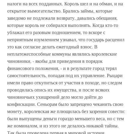
налоги на всех подданных. Король шел и на обман, и на
открытое вымогательство. Брались займы, которые
заведомо не подлежали возврату, давались обещания,
которые король не собирался выполнять. Когда кто-то
ублажал его разовым подношением, то вскоре с
неприятным изумлением узнавал, что государь расценил
это как согласие делать ежегодный взнос. В
неплатежеспособные коммуны являлись королевские
чиновники, - якобы для приведения в порядок
финансового положения, - и в результате город терял
самостоятельность, попадая под их управление. Рыцари
имели право откупиться от участия в походе, но следом
проводилась опись их имущества, и после всяких
чиновничьих ухищрений дело могло дойти до
конфискации. Сеньорам было запрещено чеканить свою
монету, королевская же плющилась без зазрения совести:
были выпущены деньги гораздо меньшего веса, но с тем
же номиналом, и из этого не делалось никакой тайны.
Так была проведена первая в мировой истории