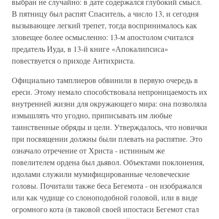
выбран не случайно: в дате содержался глубокий смысл.
В пятницу был распят Спаситель, а число 13, и сегодня
вызывающее легкий трепет, тогда воспринималось как
зловещее более осмысленно: 13-м апостолом считался
предатель Иуда, в 13-й книге «Апокалипсиса»
повествуется о приходе Антихриста.
Официально тамплиеров обвинили в первую очередь в
ереси. Этому немало способствовала непроницаемость их
внутренней жизни для окружающего мира: она позволяла
измышлять что угодно, приписывать им любые
таинственные обряды и цели. Утверждалось, что новички
при посвящении должны были плевать на распятие. Это
означало отречение от Христа - истинным же
повелителем ордена был дьявол. Объектами поклонения,
идолами служили мумифицированные человеческие
головы. Почитали также беса Бегемота - он изображался
или как чудище со слоноподобной головой, или в виде
огромного кота (в таковой своей ипостаси Бегемот стал