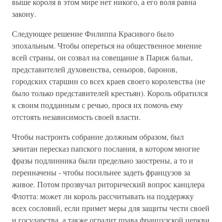
выше короля в этом мире нет никого, а его воля равна
закону.
Следующее решение Филиппа Красивого было
эпохальным. Чтобы опереться на общественное мнение
всей страны, он созвал на совещание в Париж бальи,
представителей духовенства, сеньоров, баронов,
городских старшин со всех краев своего королевства (не
было только представителей крестьян). Король обратился
к своим подданным с речью, прося их помочь ему
отстоять независимость своей власти.
Чтобы настроить собрание должным образом, был
зачитан пересказ папского послания, в котором многие
фразы подлинника были предельно заострены, а то и
переиначены - чтобы посильнее задеть французов за
живое. Потом прозвучал риторический вопрос канцлера
Флотта: может ли король рассчитывать на поддержку
всех сословий, если примет меры для защиты чести своей
и государства, а также оградит права французской церкви