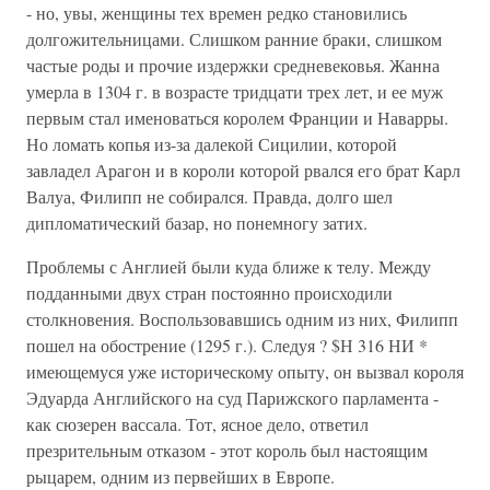
- но, увы, женщины тех времен редко становились
долгожительницами. Слишком ранние браки, слишком
частые роды и прочие издержки средневековья. Жанна
умерла в 1304 г. в возрасте тридцати трех лет, и ее муж
первым стал именоваться королем Франции и Наварры.
Но ломать копья из-за далекой Сицилии, которой
завладел Арагон и в короли которой рвался его брат Карл
Валуа, Филипп не собирался. Правда, долго шел
дипломатический базар, но понемногу затих.
Проблемы с Англией были куда ближе к телу. Между
подданными двух стран постоянно происходили
столкновения. Воспользовавшись одним из них, Филипп
пошел на обострение (1295 г.). Следуя ? $Н 316 НИ *
имеющемуся уже историческому опыту, он вызвал короля
Эдуарда Английского на суд Парижского парламента -
как сюзерен вассала. Тот, ясное дело, ответил
презрительным отказом - этот король был настоящим
рыцарем, одним из первейших в Европе.