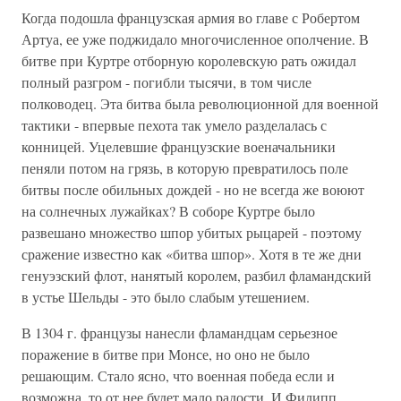
Когда подошла французская армия во главе с Робертом
Артуа, ее уже поджидало многочисленное ополчение. В
битве при Куртре отборную королевскую рать ожидал
полный разгром - погибли тысячи, в том числе
полководец. Эта битва была революционной для военной
тактики - впервые пехота так умело разделалась с
конницей. Уцелевшие французские военачальники
пеняли потом на грязь, в которую превратилось поле
битвы после обильных дождей - но не всегда же воюют
на солнечных лужайках? В соборе Куртре было
развешано множество шпор убитых рыцарей - поэтому
сражение известно как «битва шпор». Хотя в те же дни
генуэзский флот, нанятый королем, разбил фламандский
в устье Шельды - это было слабым утешением.
В 1304 г. французы нанесли фламандцам серьезное
поражение в битве при Монсе, но оно не было
решающим. Стало ясно, что военная победа если и
возможна, то от нее будет мало радости. И Филипп