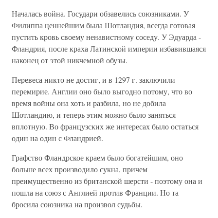
Началась война. Государи обзавелись союзниками. У
Филиппа ценнейшим была Шотландия, всегда готовая
пустить кровь своему ненавистному соседу. У Эдуарда -
Фландрия, после краха Латинской империи избавившаяся
наконец от этой никчемной обузы.
Перевеса никто не достиг, и в 1297 г. заключили
перемирие. Англии оно было выгодно потому, что во
время войны она хоть и разбила, но не добила
Шотландию, и теперь этим можно было заняться
вплотную. Во французских же интересах было остаться
один на один с Фландрией.
Графство Фландрское краем было богатейшим, оно
больше всех производило сукна, причем
преимущественно из британской шерсти - поэтому она и
пошла на союз с Англией против Франции. Но та
бросила союзника на произвол судьбы.