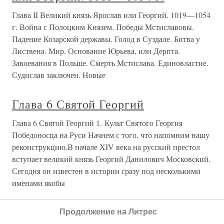
БЕЛОРУССКИЙ (1717—1795) Георгий Конисский
вступил на Белорусскую епископскую кафедру в то
тяжелое для нее вре­мя, когда ей грозила опасность
потерять свою са­мостоятельность. Униатский
митрополит Флориан Гребницкий задумал
О проекте
Разделы
Продолжение на Литрес