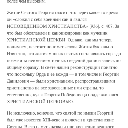
более чем высоким.
Житие Святого Георгия гласит, что через какое-то время
он «сложил с себя военный сан и явился
ИСПОВЕДНИКОМ ХРИСТИАНСТВА» [936], с. 407. За
что был обезглавлен и канонизирован как мученик
ХРИСТИАНСКОЙ ЦЕРКВИ. Однако, как мы теперь
понимаем, не стоит понимать слова Жития буквально.
Известно, что жития многих святых составлялись гораздо
позже и за неимением точных сведений дописывались по
общему образцу. В свете нашей реконструкции понятно,
что поскольку Орда и ее вожди — в том числе и Георгий
Данилович — были христианами, распространявшими
христианство на все завоеванные ими страны, то
естественно, культ Георгия Победоносца поддерживался
ХРИСТИАНСКОЙ ЦЕРКОВЬЮ.
Не исключено, конечно, что святой по имени Георгий
был уже известен XIII-веке и включен в христианские
Святцы. В его память назвали при крещении великого