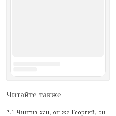
1.2. Адам и Ева = Парис и Елена =
Персей и Андромеда = Язон и
Медея = Святой Георгий и Царевна
1.2. Адам и Ева = Парис и Елена = Персей и Андромеда =
Язон и Медея = Святой Георгий и Царевна Вернемся к
библейской истории Адама и Евы = Париса и Елены. По-
видимому, еще одним «античным» двойником этого
сюжета является известная история Персея и Андромеды.
Считается, что
Глава II Великий князь Ярослав
или Георгий. г. 1019-1054
Глава II Великий князь Ярослав или Георгий. г. 1019-
1054 Война с Полоцким Князем. Победы Мстиславовы.
Падение Козарской державы. Голод в Суздале. Битва у
Листвена. Мир. Основание Юрьева, или Дерпта.