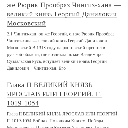
Завоевания в Польше. Смерть Мстислава. Единовластие.
Судислав заключен. Новые
VII. Запись по которой приведены
к вере, по святой, непорочной
Евангельской заповеди, Гетман
Георгий Хмельницкий, Обозный,
Судьи, Ясаулы Полковники, и вся
Старшина и чернь в Переяславле в
Соборной церкви Успения
Пресвятыя Богородицы
VII. Запись по которой приведены к вере, по святой,
непорочной Евангельской заповеди, Гетман Георгий
Хмельницкий, Обозный, Судьи, Ясаулы Полковники, и
вся Старшина и чернь в Переяславле в Соборной церкви