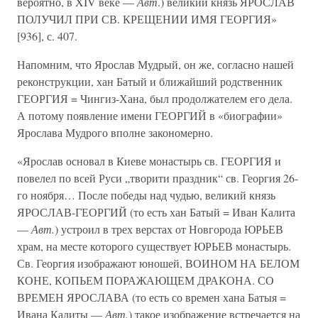
вероятно, в XIV веке —
Авт
.) великий князь ЯРОСЛАВ
ПОЛУЧИЛ ПРИ СВ. КРЕЩЕНИИ ИМЯ ГЕОРГИЯ»
[936], с. 407.
Напомним, что Ярослав Мудрый, он же, согласно нашей
реконструкции, хан Батый и ближайший родственник
ГЕОРГИЯ = Чингиз-Хана, был продолжателем его дела.
А потому появление имени ГЕОРГИЙ в «биографии»
Ярослава Мудрого вполне закономерно.
«Ярослав основал в Киеве монастырь св. ГЕОРГИЯ и
повелел по всей Руси „творити праздник“ св. Георгия 26-
го ноября… После победы над чудью, великий князь
ЯРОСЛАВ-ГЕОРГИЙ (то есть хан Батый = Иван Калита
—
Авт.
) устроил в трех верстах от Новгорода ЮРЬЕВ
храм, на месте которого существует ЮРЬЕВ монастырь.
Св. Георгия изображают юношей, ВОИНОМ НА БЕЛОМ
КОНЕ, КОПЬЕМ ПОРАЖАЮЩЕМ ДРАКОНА. СО
ВРЕМЕН ЯРОСЛАВА (то есть со времен хана Батыя =
Ивана Калиты —
Авт.
) такое изображение встречается на