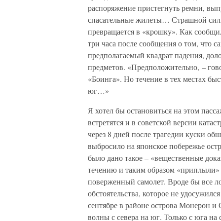
распоряжение пристегнуть ремни, вы
спасательные жилеты… Страшной силы у
превращается в «крошку». Как сообщи
три часа после сообщения о том, что с
предполагаемый квадрат падения, доло
предметов. «Предположительно, – гов
«Боинга». Но течение в тех местах бы
юг…»
Я хотел бы остановиться на этом пасса
встретятся и в советской версии катас
через 8 дней после трагедии куски об
выбросило на японское побережье ост
было дано такое – «вещественные дока
течению и таким образом «приплыли» к 
поверженный самолет. Вроде бы все л
обстоятельства, которое не удосужился
сентябре в районе острова Монерон и 
волны с севера на юг. Только с юга на 