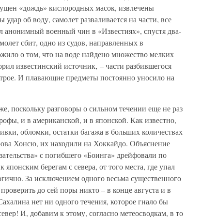
пущен «дождь» кислородных масок, извлечены
дар об воду, самолет разваливается на части, все
л анонимный военный чин в «Известиях», спустя два-
амолет сбит, одно из судов, направленных в
жило о том, что на воде найдено множество мелких
орил известинский источник, – части разбившегося
строе. И плавающие предметы постоянно уносило на
же, поскольку разговоры о сильном течении еще не раз
трофы, и в американской, и в японской. Как известно,
шивки, обломки, остатки багажа в больших количествах
рова Хонсю, их находили на Хоккайдо. Объяснение
зательства» с погибшего «Боинга» дрейфовали по
японским берегам с севера, от того места, где упал
огично. За исключением одного весьма существенного
 проверить до сей поры никто – в конце августа и в
Сахалина нет ни одного течения, которое гнало бы
север! И, добавим к этому, согласно метеосводкам, в то