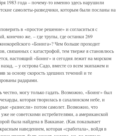
бря 1983 года – почему-то именно здесь нарушили
етские самолеты-разведчики, которым были посланы на
поверить в «простое решение» и согласиться с
, конечно же, – где трупы, где останки 269
жнокорейского «Боинга»? Чем больше проходит
ов, связанных с катастрофой, тем тверже я становлюсь
яется, настоящий «Боинг» и сегодня лежит на морском
 назад, – у острова Садо, вместе со всем экипажем и
яв за основу скорость здешних течений и те
ированы радарами.
 честно, могу только гадать. Возможно, «Боинг» был
чехарды, которая творилась в сахалинском небе, и
рые «разнесли» потом самолет. Возможно, что
 уже не советскими истребителями, а американской
торой была найдена в Вакканае. (Как показывает
акрасным наведением, которая «сработала», войдя в
ние звучит, быть может, нелепо, но, во-первых,