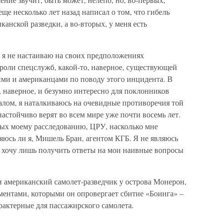
ще несколько лет назад написал о том, что гибель
канской разведки, а во-вторых, у меня есть
 я не настаиваю на своих предположениях
роли спецслужб, какой-то, наверное, существующей
ми и американцами по поводу этого инцидента. В
я, наверное, и безумно интересно для поклонников
алом, я наталкиваюсь на очевидные противоречия той
настойчиво верят во всем мире уже почти восемь лет.
ых моему расследованию, ЦРУ, насколько мне
ляюсь ли я, Мишель Бран, агентом КГБ. Я не являюсь
я хочу лишь получить ответы на мои наивные вопросы
и американский самолет-разведчик у острова Монерон,
ментами, которыми он опровергает сбитие «Боинга» –
рактерные для пассажирского самолета.