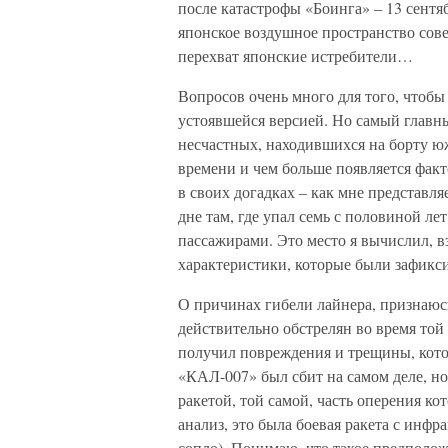
после катастрофы «Боинга» – 13 сентя
японское воздушное пространство сов
перехват японские истребители…
Вопросов очень много для того, чтобы 
устоявшейся версией. Но самый главный
несчастных, находившихся на борту ю
времени и чем больше появляется факт
в своих догадках – как мне представл
дне там, где упал семь с половиной лет
пассажирами. Это место я вычислил, вз
характеристики, которые были зафикс
О причинах гибели лайнера, признаюсь
действительно обстрелян во время той 
получил повреждения и трещины, кото
«КАЛ-007» был сбит на самом деле, но
ракетой, той самой, часть оперения ко
анализ, это была боевая ракета с инфр
сопло). Понимаю, что такое предположе