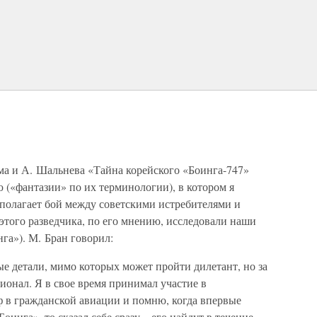
ема и А. Шальнева «Тайна корейского «Боинга-747»
 («фантазии» по их терминологии), в котором я
едполагает бой между советскими истребителями и
этого разведчика, по его мнению, исследовали наши
га»). М. Бран говорил:
ые детали, мимо которых может пройти дилетант, но за
онал. Я в свое время принимал участие в
ф в гражданской авиации и помню, когда впервые
инга», то сказал себе сразу – его найдут в течение