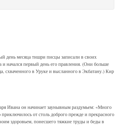
 день месяца тишри писцы записали в своих
а и начался первый день его правления. (Они больше
, схваченного в Уруке и высланного в Экбатану.) Кир
ря Ивана он начинает заунывным раздумьем: «Много
то приключилось от столь доброго прежде и прекрасного
своим здоровьем, понесшего тяжкие труды и беды в