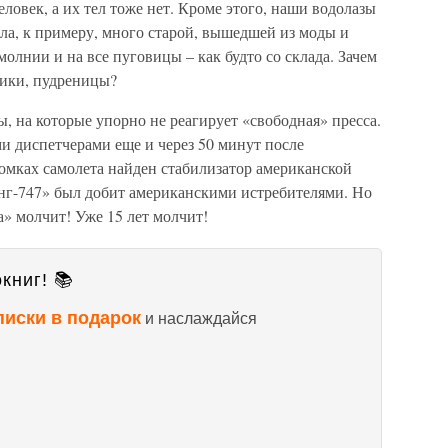
еловек, а их тел тоже нет. Кроме этого, наши водолазы
ла, к примеру, много старой, вышедшей из моды и
олнии и на все пуговицы – как будто со склада. Зачем
нтики, пудреницы?
ы, на которые упорно не реагирует «свободная» пресса.
ми диспетчерами еще и через 50 минут после
ломках самолета найден стабилизатор американской
инг-747» был добит американскими истребителями. Но
а» молчит! Уже 15 лет молчит!
книг! 📚
писки в подарок
и наслаждайся