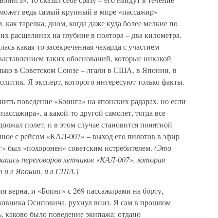
не может ведь самый крупный в мире «пассажир»
, как тарелка, дном, когда даже куда более мелкие по
их расщелинах на глубине в полтора – два километра.
алась какая-то засекреченная чехарда с участием
выставлением таких обоснований, которые никакой
лько в Советском Союзе – лгали в США, в Японии, в
олитик. Я эксперт, которого интересуют только факты.
ить поведение «Боинга» на японских радарах, но если
ассажира», а какой-то другой самолет, тогда все
должал полет, и в этом случае становится понятной
нное с рейсом «КАЛ-007» – выход его пилотов в эфир
нг» был «похоронен» советским истребителем.
(Это
апись переговоров летчиков «КАЛ-007», которая
 и в Японии, и в США.)
ия верна, и «Боинг» с 269 пассажирами на борту,
овника Осиповича, рухнул вниз. Я сам в прошлом
, каково было поведение экипажа: отдано