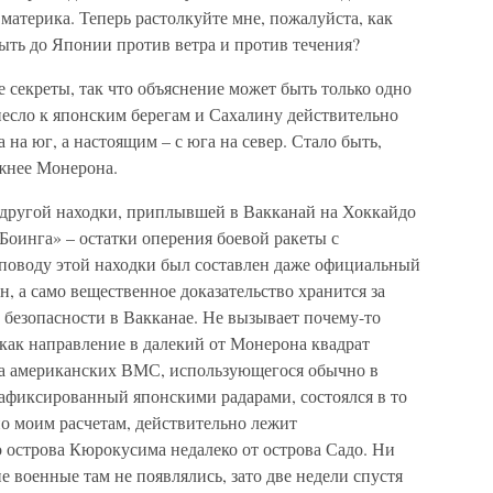
материка. Теперь растолкуйте мне, пожалуйста, как
ыть до Японии против ветра и против течения?
е секреты, так что объяснение может быть только одно
несло к японским берегам и Сахалину действительно
 на юг, а настоящим – с юга на север. Стало быть,
южнее Монерона.
ка другой находки, приплывшей в Вакканай на Хоккайдо
Боинга» – остатки оперения боевой ракеты с
 поводу этой находки был составлен даже официальный
ан, а само вещественное доказательство хранится за
 безопасности в Вакканае. Не вызывает почему-то
как направление в далекий от Монерона квадрат
та американских ВМС, использующегося обычно в
зафиксированный японскими радарами, состоялся в то
 по моим расчетам, действительно лежит
 острова Кюрокусима недалеко от острова Садо. Ни
е военные там не появлялись, зато две недели спустя