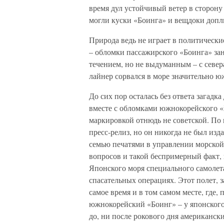
время дул устойчивый ветер в сторону 
могли куски «Боинга» и вещдоки допл
Природа ведь не играет в политически
– обломки пассажирского «Боинга» за
течением, но не выдуманным – с севера
лайнер сорвался в море значительно 
До сих пор осталась без ответа загад
вместе с обломками южнокорейского «
маркировкой отнюдь не советской. По
пресс-релиз, но он никогда не был изд
семью печатями в управлении морской
вопросов и такой беспримерный факт, 
Японского моря специального самоле
спасательных операциях. Этот полет, 
самое время и в том самом месте, где,
южнокорейский «Боинг» – у японского
до, ни после рокового дня американски