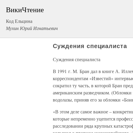
ВикиЧтение
Код Ельцина
Мухин Юрий Игнатьевич
Суждения специалиста
Суждения специалиста
В 1991 г. М. Бран дал в книге А. Илл
корреспондентам «Известий» интервью
сократил ту часть, в которой Бран пр
американским разведчиком. (Обломки 
водолазы, приняв его за обломки «Боин
«В этом деле самое важное – конкретн
которые непременно уцепится професси
расследовании ряда крупных катастро
услышал о пропаже южнокорейского «Бо