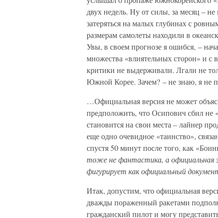
двух недель. Ну от силы, за месяц – 
затеряться на малых глубинах с ровным
размерам самолеты находили в океанск
Увы, в своем прогнозе я ошибся, – нач
множества «влиятельных сторон» и с 
критики не выдерживали. Лгали не то
Южной Корее. Зачем? – не знаю, я не п
…Официальная версия не может объясн
предположить, что Осипович сбил не «п
становится на свои места – лайнер про
еще одно очевидное «таинство», связа
спустя 50 минут после того, как «Бои
тоже не фантастика, а официальная з
фигурирует как официальный документ
Итак, допустим, что официальная верс
дважды пораженный ракетами подполк
гражданский пилот и могу представить