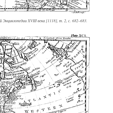
Энциклопедии XVIII века [1118], т. 2, с. 682–683.