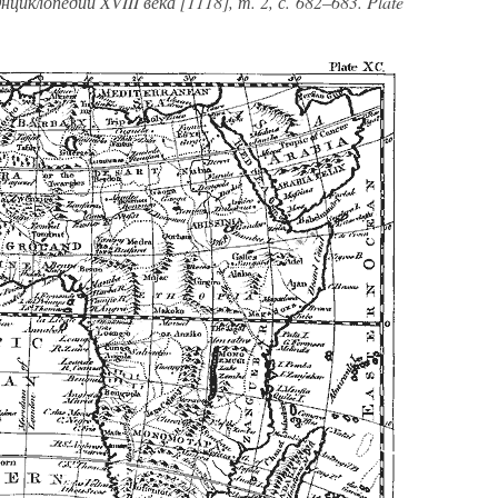
циклопедии XVIII века [1118], т. 2, с. 682–683. Plate