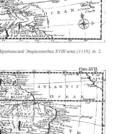
Британской Энциклопедии XVIII века [1118], т. 2,