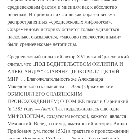
средневековым фактам и мнениям как к абсолютно
нелепым. И приводит их лишь как образец весьма
распространенных «средневековых мифологем».
Современному историку остается только удивляться —
насколько, оказывается, «массово невежественными»
были средневековые летописцы.
Средневековый польский автор XVI века «Оржеховский
считал, что „ПОД ВОДИТЕЛЬСТВОМ ФИЛИППА И
АЛЕКСАНДРА“ СЛАВЯНЕ „ПОКОРИЛИ ЦЕЛЫЙ
МИР“… Благожелательность же Александра
Македонского (к славянам —
Авт.
) Оржеховский
ОБЪЯСНЯЛ ЕГО СЛАВЯНСКИМ
ПРОИСХОЖДЕНИЕМ; О ТОМ ЖЕ писал и Сарницкий
(в 1585 году —
Авт.
). Так поддерживалась еще одна
МИФОЛОГЕМА, создателем которой, кажется, являлся
Меховский. Вслед за ним далматинский историк Винко
Прибоевич (ум. после 1532) в трактате о происхождении
славян (Венеция, 1532 год —
Авт.
)… без колебаний