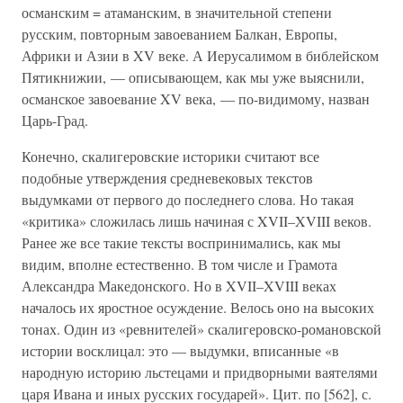
османским = атаманским, в значительной степени
русским, повторным завоеванием Балкан, Европы,
Африки и Азии в XV веке. А Иерусалимом в библейском
Пятикнижии, — описывающем, как мы уже выяснили,
османское завоевание XV века, — по-видимому, назван
Царь-Град.
Конечно, скалигеровские историки считают все
подобные утверждения средневековых текстов
выдумками от первого до последнего слова. Но такая
«критика» сложилась лишь начиная с XVII–XVIII веков.
Ранее же все такие тексты воспринимались, как мы
видим, вполне естественно. В том числе и Грамота
Александра Македонского. Но в XVII–XVIII веках
началось их яростное осуждение. Велось оно на высоких
тонах. Один из «ревнителей» скалигеровско-романовской
истории восклицал: это — выдумки, вписанные «в
народную историю льстецами и придворными ваятелями
царя Ивана и иных русских государей». Цит. по [562], с.