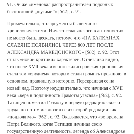
91. Он же «именовал распространителей подобных
баснословий „шутами“» [562], с. 91.
Примечательно, что аргументы были чисто
хронологическими. Ничего «славянского в античности»
не могло быть, дескать, потому, что «НА БАЛКАНАХ
СЛАВЯНЕ ПОЯВИЛИСЬ ЧЕРЕЗ 800 ЛЕТ ПОСЛЕ
АЛЕКСАНДРА МАКЕДОНСКОГО» [562], с. 92. Этот
стиль «новой критики» характерен. Отчетливо видно,
что после XVII века именно скалигеровская хронология
стала тем «орудием», которым стали громить прежнюю, в
основном, правильную историю. Перекраивая ее на
новый лад. Поэтому неудивительно, что начиная с XVII
века «вера в подлинность Грамоты угасала» [562], с. 92.
Татищев поместил Грамоту в первую редакцию своего
труда, но потом исключил ее из второй редакции как
«подложную» [562], с. 92. Оказывается, что «во времена
Петра Великого, когда Татищев начинал свою
государственную деятельность, легенда об Александрове