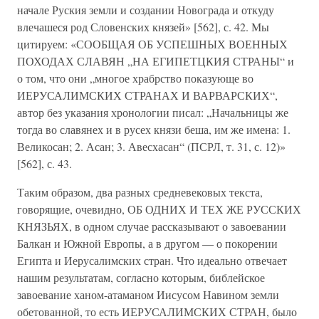
начале Руския земли и создании Новограда и откуду
влечашеся род Словенских князей» [562], с. 42. Мы
цитируем: «СООБЩАЯ ОБ УСПЕШНЫХ ВОЕННЫХ
ПОХОДАХ СЛАВЯН „НА ЕГИПЕТЦКИЯ СТРАНЫ“ и
о том, что они „многое храбрство показующе во
ИЕРУСАЛИМСКИХ СТРАНАХ И ВАРВАРСКИХ“,
автор без указания хронологии писал: „Начальницы же
тогда во славянех и в русех князи беша, им же имена: 1.
Великосан; 2. Асан; 3. Авесхасан“ (ПСРЛ, т. 31, с. 12)»
[562], с. 43.
Таким образом, два разных средневековых текста,
говорящие, очевидно, ОБ ОДНИХ И ТЕХ ЖЕ РУССКИХ
КНЯЗЬЯХ, в одном случае рассказывают о завоевании
Балкан и Южной Европы, а в другом — о покорении
Египта и Иерусалимских стран. Что идеально отвечает
нашим результатам, согласно которым, библейское
завоевание ханом-атаманом Иисусом Навином земли
обетованной, то есть ИЕРУСАЛИМСКИХ СТРАН, было