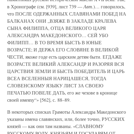
в Хронографе (см. [939], лист 739 —
Авт.
)… говорилось,
что ПОСЛЕ ОДЕРЖАННЫХ СЛАВЯНАМИ ПОБЕД НА
БАЛКАНАХ ОНИ „ВЗЯЖЕ В ЗАКЛАДЕ КРАЛЕВА
СЫНА ФИЛИППА, ОТЦА ВЕЛИКОГО ЦАРЯ
АЛЕКСАНДРА МАКЕДОНСКОГО… СЕЙ УБО
ФИЛИПП… В ТО ВРЕМЯ БЫСТЬ В ЮНЫЕ
ВОЗРАСТЕ; И ДЕРЖА ЕГО СЛОВЯНЕ В ВЕЛИКОЙ
ЧЕСТИ, якоже годе есть царским детям быти. ЕГДАЖЕ
ВОЗРАСТЕ ВЕЛИКИЙ АЛЕКСАНДР И РАЗОРЯЯ ВСЯ
ЦАРСТВИЯ ЗЕМЛИ И БЫСТЬ ПОБЕДИТЕЛЬ И ЦАРЬ
ВСЕА ВСЕЛЕННЫЯ НАРИЦАШЕСЯ, ТОГДА
СЛОВЕНСКОМУ ЯЗЫКУ ЛИСТ ЗА СВОЕЮ
ПЕЧАТЬЮ ПОВЕЛЕ ДАТЬ, его же чехове в кронице
своей имеяху“» [562], с. 88–89.
В некоторых списках Грамоты Александра Македонского
указаны имена славянских, или, более точно, РУССКИХ
князей — как они там названы. «СЛАВНОМУ
РУССКОМУ РОДУ, КНЯЗЬЯМ И ГОСУДАРЯМ ОТ