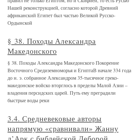
правил не только Египтом, но и Скифией, то есть Русью
Нашей реконструкцией, согласно которой Древний
африканский Египет был частью Великой Русско-
Ордынской
§ 38. Походы Александра
Македонского
§ 38. Походы Александра Македонского Покорение
Восточного Средиземноморья и ЕгиптаВ начале 334 года
до н. э. собранное Александром 35-тысячное греко-
македонское войско вторглось в пределы Малой Азии –
владения персидских царей. Путь ему преградили
быстрые воды реки
3.4. Средневековые авторы
напрямую «сравнивали» Жанну
д’Арк с библейской Деборой