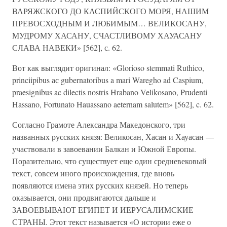
ВАРЯЖСКОГО ДО КАСПИЙСКОГО МОРЯ, НАШИМ
ПРЕВОСХОДНЫМ И ЛЮБИМЫМ… ВЕЛИКОСАНУ,
МУДРОМУ ХАСАНУ, СЧАСТЛИВОМУ ХАУАСАНУ
СЛАВА НАВЕКИ» [562], с. 62.
Вот как выглядит оригинал: «Glorioso stemmati Ruthico,
princiipibus ас gubernatoribus a mari Waregho ad Caspium,
praesignibus ac dilectis nostris Hrabano Velikosano, Prudenti
Hassano, Fortunato Hauassano aeternam salutem» [562], c. 62.
Согласно Грамоте Александра Македонского, три
названных русских князя: Великосан, Хасан и Хауасан —
участвовали в завоевании Балкан и Южной Европы.
Поразительно, что существует еще один средневековый
текст, совсем иного происхождения, где вновь
появляются имена этих русских князей. Но теперь
оказывается, они продвигаются дальше и
ЗАВОЕВЫВАЮТ ЕГИПЕТ И ИЕРУСАЛИМСКИЕ
СТРАНЫ. Этот текст называется «О истории еже о