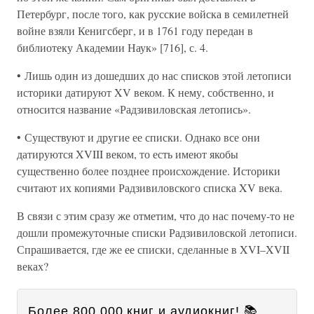
Петербург, после того, как русские войска в семилетней
войне взяли Кенигсберг, и в 1761 году передан в
библиотеку Академии Наук» [716], с. 4.
• Лишь один из дошедших до нас списков этой летописи
историки датируют XV веком. К нему, собственно, и
относится название «Радзивиловская летопись».
• Существуют и другие ее списки. Однако все они
датируются XVIII веком, то есть имеют якобы
существенно более позднее происхождение. Историки
считают их копиями Радзивиловского списка XV века.
В связи с этим сразу же отметим, что до нас почему-то не
дошли промежуточные списки Радзивиловской летописи.
Спрашивается, где же ее списки, сделанные в XVI–XVII
веках?
Более 800 000 книг и аудиокниг! 📚