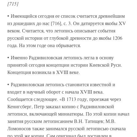
[715]
• Имеющийся сегодня ее список считается древнейшим
из дошедших до нас [716], с. 3. Он датируется якобы XV
веком. Считается, что летопись описывает события
русской истории от глубокой древности до якобы 1206
года. На этом годе она обрывается.
• Именно Радзивиловская летопись легла в основу
принятой сегодня концепции истории Киевской Руси.
Концепция возникла в XVIII веке.
• Радзивиловская летопись становится известной и
входит в научный оборот с начала XVIII века.
Сообщается следующее. «В 1713 году, проезжая через
Кенигсберг, Петр заказал копию с Радзивиловской
летописи, включающей миниатюры. По этой копии начал
занятия русским летописанием В.Н. Татищев; М.В.
Ломоносов также занимался русской летописью сначала
по этой же копии. Сам оригинал был доставлен в