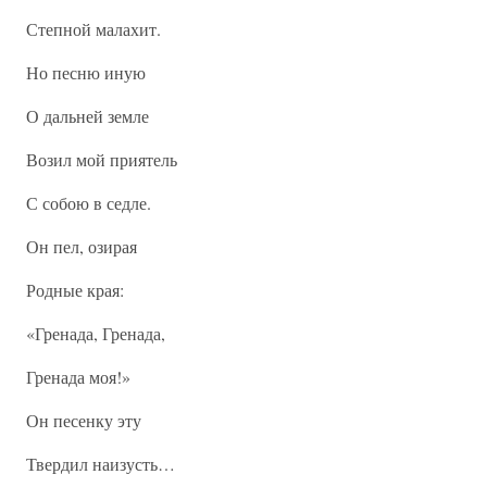
Степной малахит.
Но песню иную
О дальней земле
Возил мой приятель
С собою в седле.
Он пел, озирая
Родные края:
«Гренада, Гренада,
Гренада моя!»
Он песенку эту
Твердил наизусть…