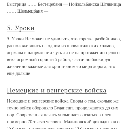
Быстрица …… Бестецебаня — НойзольБанска Штявница
…… Шелмецбаня —
5. Уроки
5. Уроки Не может не удивлять, что горстка разбойников,
расположившись на одном из провансальских холмов,
держала в напряжении чуть ли не на протяжении целого
века огромный гористый район, частично блокируя
жизненно важные для христианского мира дорога; что
еще дольше
Немецкие и венгерские войска
Немецкие и венгерские войска Споры о том, сколько же
точно войск обороняло Будапешт, продолжаются до сих
пор. Современная печать упоминает о взятых в плен
примерно 70 тысяч человек. Малиновский докладывал о
188 тысячах защитников города и 138 тысячах пленных.