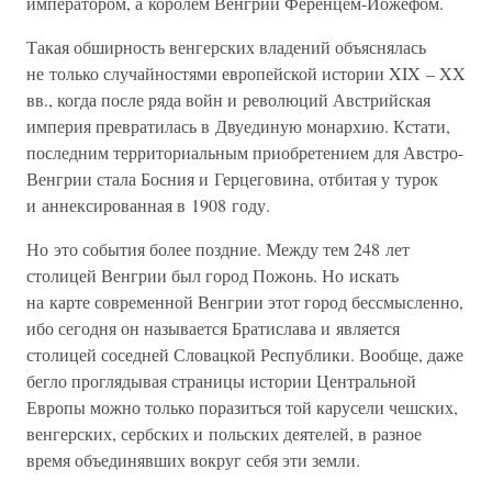
императором, а королем Венгрии Ференцем-Йожефом.
Такая обширность венгерских владений объяснялась
не только случайностями европейской истории XIX – XX
вв., когда после ряда войн и революций Австрийская
империя превратилась в Двуединую монархию. Кстати,
последним территориальным приобретением для Австро-
Венгрии стала Босния и Герцеговина, отбитая у турок
и аннексированная в 1908 году.
Но это события более поздние. Между тем 248 лет
столицей Венгрии был город Пожонь. Но искать
на карте современной Венгрии этот город бессмысленно,
ибо сегодня он называется Братислава и является
столицей соседней Словацкой Республики. Вообще, даже
бегло проглядывая страницы истории Центральной
Европы можно только поразиться той карусели чешских,
венгерских, сербских и польских деятелей, в разное
время объединявших вокруг себя эти земли.