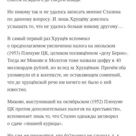
Но никому так и не удалось записать мнение Сталина
по данному вопросу. И лишь Хрущёву довелось
услышать то, что не удалось больше никому другому…
В самый первый раз Хрущёв вспомнил
о предполагаемом увеличении налога на июльском
(1953) Пленуме ЦК, целиком посвящённом «делу Берии».
Тогда же Микоян и Молотов тоже назвали цифру в 40
миллиардов рублей, но вслед за Хрущёвым. Причём оба
упомянули её в контексте, не оставляющем сомнений,
что до хрущёвской речи им ничего не было о ней
известно.
Микоян, выступивший на октябрьском (1952) Пленуме
ЦК против дополнительных налогов на крестьянство,
вспоминает лишь то, что Сталин однажды заговорил
о сдаче «лишней курицы».
Но сам же признаётся, что бо?льшего не слышал, т. к.