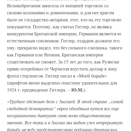
Великобритания зависела от внешней торговли со
своими колониями и доминионами, и для нее врагом
было не государство-автаркия, этот, кто на эту торговлю
покушается. Поэтому, как считал Гитлер, не являясь
конкурентом Британской империи, Германия является ее
естественным союзником. Гитлер, отдадим должное его
уму, прекрасно видел, что без сильного союзника, такого
как Германия или Япония, Британская империя
существовать не сможет. За 15 лет до того, как Рузвельт
прямо потребовал от Черчилля впустить доллар в зону
фунта стерлингов. Гитлер писал в «Моей борьбе»
(шрифтом мною выделено поистине удивительное для
Ю.М.
1924 г. предвидение Гитлера. –
):
«Труднее обстоит дело с Англией. В этой стране „самой
свободной демократии“ евреи обходным путем все еще
неограниченно диктуют свою волю общественному
мнению. Все-таки и в Англии мы видим уже непрерывную
борьбу между представителями подлинно британских