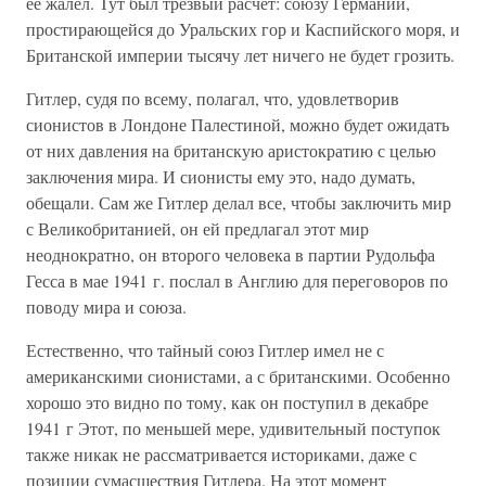
ее жалел. Тут был трезвый расчет: союзу Германии,
простирающейся до Уральских гор и Каспийского моря, и
Британской империи тысячу лет ничего не будет грозить.
Гитлер, судя по всему, полагал, что, удовлетворив
сионистов в Лондоне Палестиной, можно будет ожидать
от них давления на британскую аристократию с целью
заключения мира. И сионисты ему это, надо думать,
обещали. Сам же Гитлер делал все, чтобы заключить мир
с Великобританией, он ей предлагал этот мир
неоднократно, он второго человека в партии Рудольфа
Гесса в мае 1941 г. послал в Англию для переговоров по
поводу мира и союза.
Естественно, что тайный союз Гитлер имел не с
американскими сионистами, а с британскими. Особенно
хорошо это видно по тому, как он поступил в декабре
1941 г Этот, по меньшей мере, удивительный поступок
также никак не рассматривается историками, даже с
позиции сумасшествия Гитлера. На этот момент