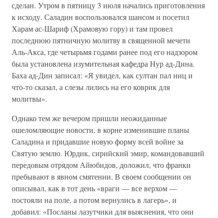
сделан. Утром в пятницу 3 июля начались приготовления
к исходу. Саладин воспользовался шансом и посетил
Харам ас-Шариф (Храмовую гору) и там провел
последнюю пятничную молитву в священной мечети
Аль-Акса, где четырьмя годами ранее под его надзором
была установлена изумительная кафедра Нур ад-Дина.
Баха ад-Дин записал: «Я увидел, как султан пал ниц и
что-то сказал, а слезы лились на его коврик для
молитвы».
Однако тем же вечером пришли неожиданные
ошеломляющие новости, в корне изменившие планы
Саладина и придавшие новую форму всей войне за
Святую землю. Юрдик, сирийский эмир, командовавший
передовым отрядом Айюбидов, доложил, что франки
пребывают в явном смятении. В своем сообщении он
описывал, как в тот день «враги — все верхом —
постояли на поле, а потом вернулись в лагерь», и
добавил: «Посланы лазутчики для выяснения, что они