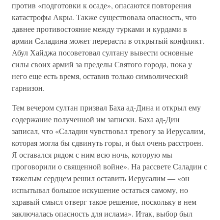
против «подготовки к осаде», опасаются повторения
катастрофы Акры. Также существовала опасность, что
давнее противостояние между турками и курдами в
армии Саладина может перерасти в открытый конфликт.
Абул Хайджа посоветовал султану вывести основные
силы своих армий за пределы Святого города, пока у
него еще есть время, оставив только символический
гарнизон.
Тем вечером султан призвал Баха ад-Дина и открыл ему
содержание полученной им записки. Баха ад-Дин
записал, что «Саладин чувствовал тревогу за Иерусалим,
которая могла бы сдвинуть горы, и был очень расстроен.
Я оставался рядом с ним всю ночь, которую мы
проговорили о священной войне». На рассвете Саладин с
тяжелым сердцем решил оставить Иерусалим — «он
испытывал большое искушение остаться самому, но
здравый смысл отверг такое решение, поскольку в нем
заключалась опасность для ислама». Итак, выбор был