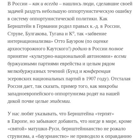
В России –
как и всегда –
нашлись люди, сделавшие своей
задачей раздуть небольшую оппортунистическую ошибку
в систему оппортунистической политики. Как
Бернштейн в Германии родил правых к.-д. в России,
о
Струве, Булгакова, Тугана и К
, так «забвение
интернационализма» Отто Бауэром (по оценке
архиосторожного Каутского!)
родило
в России
полное
принятие «культурно-национальной автономии»
всеми
буржуазными партиями еврейства и целым рядом
мелкобуржуазных течений (Бунд и
конференция
эсеровских национальных партий в 1907 году). Отсталая
Россия дает, так сказать, пример того, как микробы
западноевропейского оппортунизма родят на нашей
дикой почве целые
эпидемии.
У нас любят указывать, что Бернштейна «терпят»
в Европе, но забывают добавить, что нигде в мире, кроме
«святой» матушки-Руси, бернштейнианство не рожало
струвизма, а «бауэрианство» не приводило к оправданию