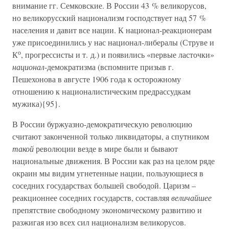
внимание гг. Семковские. В России 43 % великорусов,
но великорусский национализм господствует над 57 %
населения и давит все нации. К национал-реакционерам
уже присоединились у нас национал-либералы (Струве и
о
К
, прогрессисты и т. д.) и появились «первые ласточки»
национал
-демократизма (вспомните призыв г.
Пешехонова в августе 1906 года к осторожному
отношению к националистическим предрассудкам
мужика){95}.
В России буржуазно-демократическую революцию
считают законченной только ликвидаторы, а спутником
такой
революции везде в мире были и бывают
национальные движения. В России как раз на целом ряде
окраин мы видим угнетенные нации, пользующиеся в
соседних государствах большей свободой. Царизм –
реакционнее соседних государств, составляя
величайшее
препятствие свободному экономическому развитию и
разжигая изо всех сил национализм великорусов.