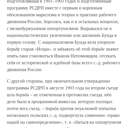
подготовлявшая в 1901–1903 годах и подготовившая
программу РСДРП вместе с первым и коренным
обоснованием марксизма в теории и практике рабочего
движения России, боролась, как и в остальных вопросах,
с мелкобуржуазным оппортунизмом. Выражался он в
националистических увлечениях или шатаниях Бунда в
первую голову. С национализмом Бунда вела упорную
борьбу старая «Искра», и забывать об этой борьбе значит
опять-таки становиться Иваном Непомнящим, отсекать
себя от исторической и идейной базы всего с.-д. рабочего
движения России.
С другой стороны, при окончательном утверждении
программы РСДРП в августе 1903 года на втором съезде
шла борьба – не отмеченная в протоколах съезда, ибо
дело было в
программной комиссии,
которую посещал
почти весь съезд, – борьба против неуклюжей попытки
нескольких польских с.-д. подвергнуть сомнению «право
наций на самоопределение», т. е. сбиться на оппортунизм