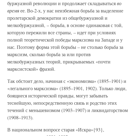
буржуазной революции и продолжает складываться
во
время
ее. Во-2-х, у нас неизбежная борьба за выделение
пролетарской демократии из общебуржуазной и
мелкобуржуазной, – борьба, в основе одинаковая с той,
которую пережили все страны, – идет при условиях
полной теоретической победы марксизма на Западе и у
нас. Поэтому форма этой борьбы – не столько борьба за
марксизм, сколько борьба за или против
мелкобуржуазных теорий, прикрываемых «почти
марксистской» фразой.
Так обстоит дело, начиная с «экономизма» (1895–1901) и
«легального марксизма» (1895–1901, 1902). Только люди,
боящиеся исторической правды, могут забывать
теснейшую, непосредственную связь и родство этих
течений с меньшевизмом (1903–1907) и ликвидаторством
(1908–1913).
В национальном вопросе старая «Искра»{93},