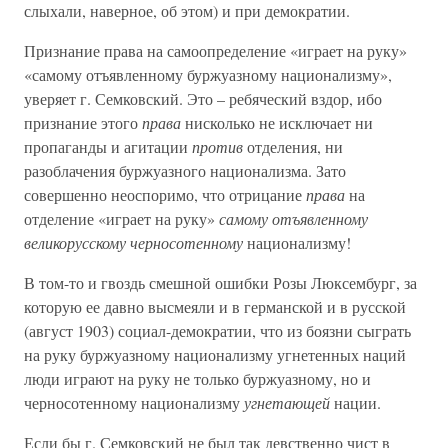
слыхали, наверное, об этом) и при демократии.
Признание права на самоопределение «играет на руку»
«самому отъявленному буржуазному национализму»,
уверяет г. Семковский. Это – ребяческий вздор, ибо
признание этого
права
нисколько не исключает ни
пропаганды и агитации
против
отделения, ни
разоблачения буржуазного национализма. Зато
совершенно неоспоримо, что отрицание
права
на
отделение «играет на руку»
самому отъявленному
великорусскому черносотенному
национализму!
В том-то и гвоздь смешной ошибки Розы Люксембург, за
которую ее давно высмеяли и в германской и в русской
(август 1903) социал-демократии, что из боязни сыграть
на руку буржуазному национализму угнетенных наций
люди играют на руку не только буржуазному, но и
черносотенному национализму
угнетающей
нации.
Если бы г. Семковский не был так девственно чист в