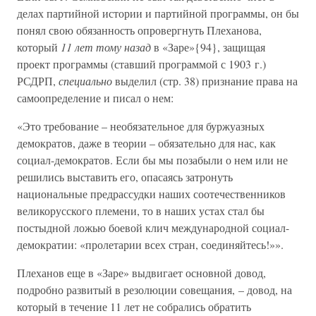
делах партийной истории и партийной программы, он бы
понял свою обязанность опровергнуть Плеханова,
который
11 лет тому назад
в «Заре»{94}, защищая
проект программы (ставший программой с 1903 г.)
РСДРП,
специально
выделил (стр. 38) признание права на
самоопределение и писал о нем:
«Это требование – необязательное для буржуазных
демократов, даже в теории – обязательно для нас, как
социал-демократов. Если бы мы позабыли о нем или не
решились выставить его, опасаясь затронуть
национальные предрассудки наших соотечественников
великорусского племени, то в наших устах стал бы
постыдной ложью боевой клич международной социал-
демократии: «пролетарии всех стран, соединяйтесь!»».
Плеханов еще в «Заре» выдвигает основной довод,
подробно развитый в резолюции совещания, – довод, на
который в течение 11 лет не собрались обратить