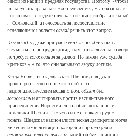
одной из наций в пределах государства. Поэтому, «чтобы
не нарушать права на самоопределение», мы обязаны
не
«голосовать за отделение», как полагает сообразительный
г. Семковский, а голосовать за предоставление
отделяющейся области
самой
решить этот вопрос.
Казалось бы, даже при умственных способностях г.
Семковского, не трудно догадаться, что
«право
на развод»
не требует
голосования
за развод! Но такова уже судьба
критиков § 9-го, что они забывают азбуку логики.
Когда Норвегия отделялась от Швеции, шведский
пролетариат, если он не хотел пойти за
националистическим мещанством,
обязан
был
голосовать
и агитировать против насильственного
присоединения Норвегии, чего добивались попы и
помещики Швеции. Это ясно и не слишком трудно
понять. Шведская националистическая демократия могла
не вести такой агитации, которой от пролетариата
державных, угнетательских
наций требует принцип