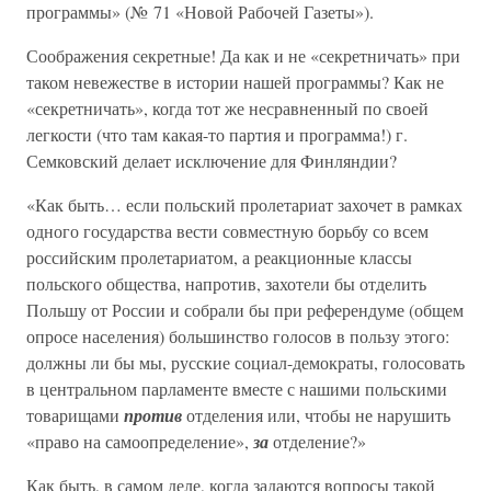
программы» (№ 71 «Новой Рабочей Газеты»).
Соображения секретные! Да как и не «секретничать» при
таком невежестве в истории нашей программы? Как не
«секретничать», когда тот же несравненный по своей
легкости (что там какая-то партия и программа!) г.
Семковский делает исключение для Финляндии?
«Как быть… если польский пролетариат захочет в рамках
одного государства вести совместную борьбу со всем
российским пролетариатом, а реакционные классы
польского общества, напротив, захотели бы отделить
Польшу от России и собрали бы при референдуме (общем
опросе населения) большинство голосов в пользу этого:
должны ли бы мы, русские социал-демократы, голосовать
в центральном парламенте вместе с нашими польскими
товарищами
против
отделения или, чтобы не нарушить
«право на самоопределение»,
за
отделение?»
Как быть, в самом деле, когда задаются вопросы такой