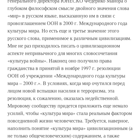
генерального директора ЮНЕСКО Федерико Майора о
глубоком философском смысле двойного значения слова
«мир» в русском языке, высказанную им в связи с
провозглашением ООН в 2000 г. Международного года
культуры мира. Но есть еще и третье значение этого
русского слова, применимое к различным цивилизациям.
Мне не раз приходилось писать о цивилизационном
аспекте непривычного для многих словосочетания
«культура войны». Наконец оно получило права
гражданства в принятой в ноябре 1997 г. резолюции
ООН об учреждении «Международного года культуры
мира – 2000 г.». В условиях, когда мир очутился перед
лицом новой вспышки насилия и терроризма, эта
резолюция, к сожалению, оказалась недейственной.
Мировому сообществу придется приложить еще немало
усилий, чтобы «культура мира» стала реальным фактором
повседневной жизни человечества. Требуется, наверное,
наполнить понятие «культура мира» цивилизационным (а
не только общечеловеческим) содержанием, а также