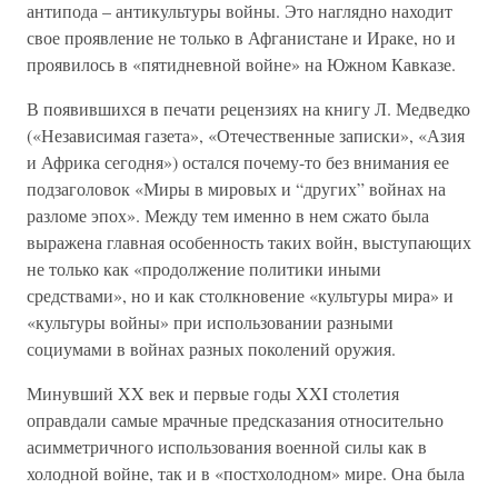
антипода – антикультуры войны. Это наглядно находит
свое проявление не только в Афганистане и Ираке, но и
проявилось в «пятидневной войне» на Южном Кавказе.
В появившихся в печати рецензиях на книгу Л. Медведко
(«Независимая газета», «Отечественные записки», «Азия
и Африка сегодня») остался почему-то без внимания ее
подзаголовок «Миры в мировых и “других” войнах на
разломе эпох». Между тем именно в нем сжато была
выражена главная особенность таких войн, выступающих
не только как «продолжение политики иными
средствами», но и как столкновение «культуры мира» и
«культуры войны» при использовании разными
социумами в войнах разных поколений оружия.
Минувший XX век и первые годы XXI столетия
оправдали самые мрачные предсказания относительно
асимметричного использования военной силы как в
холодной войне, так и в «постхолодном» мире. Она была