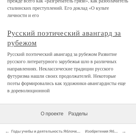
прежде всего как «разгребатель грязи», как разоблачитель
сталинских преступлений. Его доклад «О культе
личности и его
Русский поэтический авангард за
рубежом
Русский поэтический авангард за рубежом Развитие
русского литературного зарубежья шло в различных
направлениях. Неклассические традиции русского
футуризма нашли своих продолжателей. Некоторые
поэты формировались как художники-авангардисты еще
в дореволюционной
О проекте
Разделы
←
→
Годы учебы и деятельность Яблочкова в России
Изобретения Яблочкова