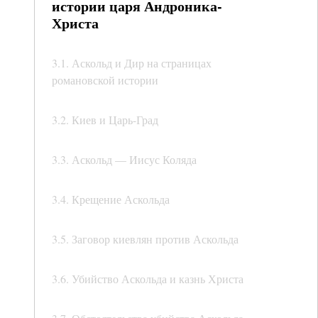
истории царя Андроника-
Христа
3.1. Аскольд и Дир на страницах
романовской истории
3.2. Киев и Царь-Град
3.3. Аскольд — Иисус Коляда
3.4. Крещение Аскольда
3.5. Заговор киевлян против Аскольда
3.6. Убийство Аскольда и казнь Христа