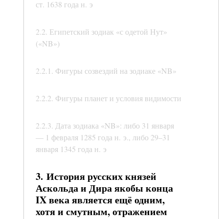
ст. 1638 года н. э
2.2. Египетский зодиак «с одетой Нут»
(«NB»)
2.2.1. Фигуры созвездий на зодиаке «NB»
2.2.2. Фигуры планет и условия видимости
2.2.3. Дата зодиака «NB»: либо 31 января
— 1 февраля 1285 года н. э., либо 29–31
января 1345 года н. э
3. История русских князей
Аскольда и Дира якобы конца
IX века является ещё одним,
хотя и смутным, отражением