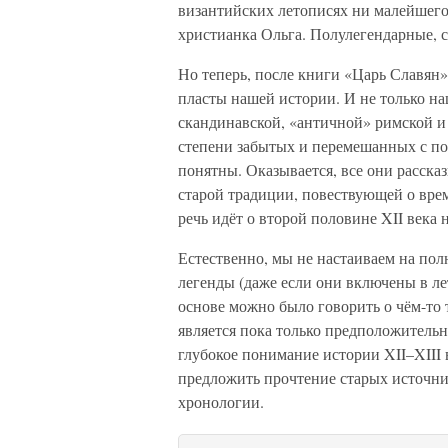
византийских летописях ни малейшего 
христианка Ольга. Полулегендарные, 
Но теперь, после книги «Царь Славян
пласты нашей истории. И не только наш
скандинавской, «античной» римской и 
степени забытых и перемешанных с по
понятны. Оказывается, все они расска
старой традиции, повествующей о врем
речь идёт о второй половине XII века н
Естественно, мы не настаиваем на по
легенды (даже если они включены в л
основе можно было говорить о чём-то
является пока только предположительно
глубокое понимание истории XII–XIII 
предложить прочтение старых источни
хронологии.