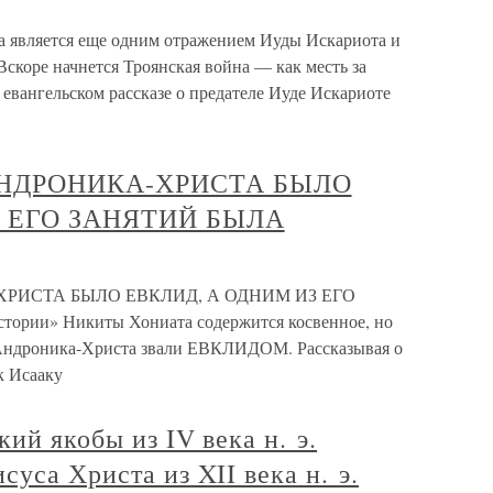
та является еще одним отражением Иуды Искариота и
скоре начнется Троянская война — как месть за
 евангельском рассказе о предателе Иуде Искариоте
АНДРОНИКА-ХРИСТА БЫЛО
З ЕГО ЗАНЯТИЙ БЫЛА
ХРИСТА БЫЛО ЕВКЛИД, А ОДНИМ ИЗ ЕГО
ии» Никиты Хониата содержится косвенное, но
о Андроника-Христа звали ЕВКЛИДОМ. Рассказывая о
к Исааку
ий якобы из IV века н. э.
уса Христа из XII века н. э.