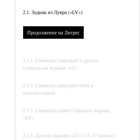
2.1. Зодиак из Лувра («LV»)
Продолжение на Литрес
2.1.1. Символы созвездий и другие
символы на зодиаке «LV»
2.1.2. Символы равноденствий и
солнцестояний
2.1.3. Символы планет Гороскоп зодиака
«LV»
2.1.4. Дата на зодиаке «LV»: 12–17 июня ст.