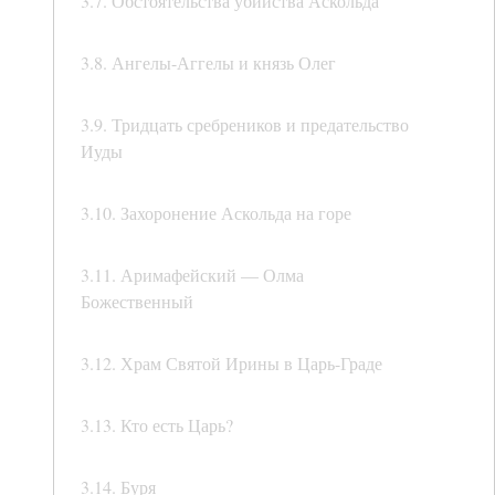
3.7. Обстоятельства убийства Аскольда
3.8. Ангелы-Аггелы и князь Олег
3.9. Тридцать сребреников и предательство
Иуды
3.10. Захоронение Аскольда на горе
3.11. Аримафейский — Олма
Божественный
3.12. Храм Святой Ирины в Царь-Граде
3.13. Кто есть Царь?
3.14. Буря