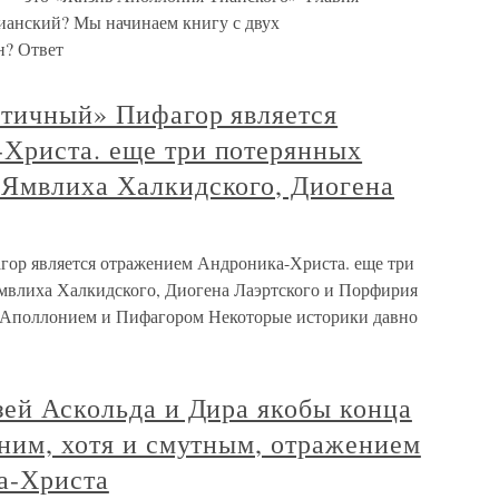
ианский? Мы начинаем книгу с двух
н? Ответ
нтичный» Пифагор является
Христа. еще три потерянных
 Ямвлиха Халкидского, Диогена
гор является отражением Андроника-Христа. еще три
мвлиха Халкидского, Диогена Лаэртского и Порфирия
у Аполлонием и Пифагором Некоторые историки давно
зей Аскольда и Дира якобы конца
дним, хотя и смутным, отражением
а-Христа