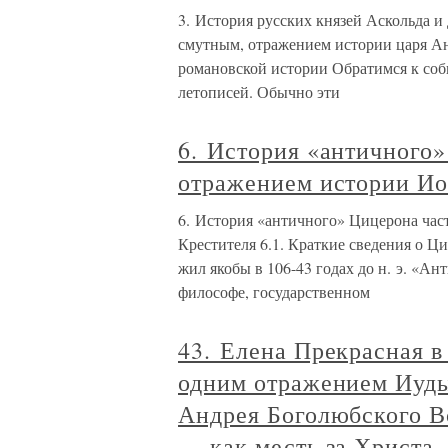
3. История русских князей Аскольда и 
смутным, отражением истории царя Ан
романовской истории Обратимся к соб
летописей. Обычно эти
6. История «античного»
отражением истории Ио
6. История «античного» Цицерона час
Крестителя 6.1. Краткие сведения о Ци
жил якобы в 106-43 годах до н. э. «Ан
философе, государственном
43. Елена Прекрасная в
одним отражением Иуды
Андрея Боголюбского В
— как месть за Христа