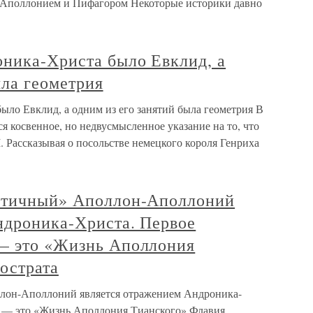
у Аполлонием и Пифагором Некоторые историки давно
оника-Христа было Евклид, а
ыла геометрия
ыло Евклид, а одним из его занятий была геометрия В
 косвенное, но недвусмысленное указание на то, что
ассказывая о посольстве немецкого короля Генриха
античный» Аполлон-Аполлоний
ндроника-Христа. Первое
— это «Жизнь Аполлония
острата
лон-Аполлоний является отражением Андроника-
е — это «Жизнь Аполлония Тианского» Флавия