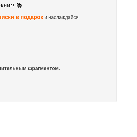
книг! 📚
писки в подарок
и наслаждайся
омительным фрагментом.