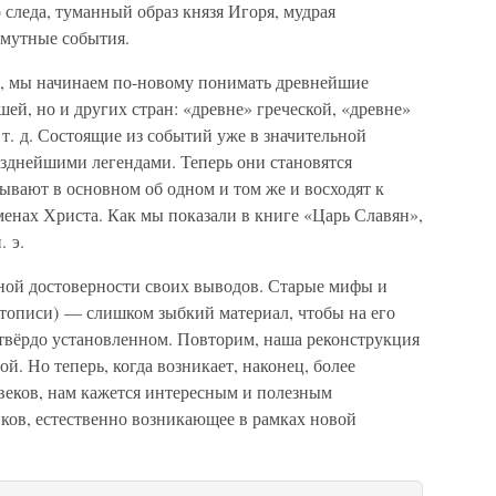
следа, туманный образ князя Игоря, мудрая
смутные события.
», мы начинаем по-новому понимать древнейшие
ей, но и других стран: «древне» греческой, «древне»
т. д. Состоящие из событий уже в значительной
зднейшими легендами. Теперь они становятся
зывают в основном об одном и том же и восходят к
енах Христа. Как мы показали в книге «Царь Славян»,
. э.
лной достоверности своих выводов. Старые мифы и
етописи) — слишком зыбкий материал, чтобы на его
 твёрдо установленном. Повторим, наша реконструкция
й. Но теперь, когда возникает, наконец, более
веков, нам кажется интересным и полезным
ков, естественно возникающее в рамках новой