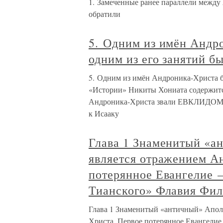
1. Замеченные ранее параллели межд
обратили
5. Одним из имён Андр
одним из его занятий б
5. Одним из имён Андроника-Христа б
«Истории» Никиты Хониата содержится
Андроника-Христа звали ЕВКЛИДОМ. Р
к Исааку
Глава 1 Знаменитый «
является отражением А
потерянное Евангелие 
Тианского» Флавия Фил
Глава 1 Знаменитый «античный» Апол
Христа. Первое потерянное Евангели