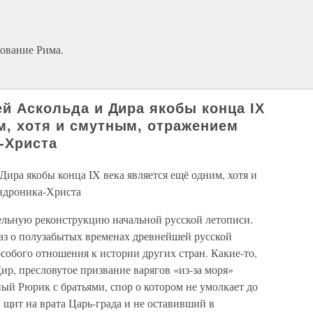
ование Рима.
ей Аскольда и Дира якобы конца IX
м, хотя и смутным, отражением
-Христа
Дира якобы конца IX века является ещё одним, хотя и
ндроника-Христа
льную реконструкцию начальной русской летописи.
аз о полузабытых временах древнейшей русской
особого отношения к истории других стран. Какие-то,
ир, пресловутое призвание варягов «из-за моря»
ный Рюрик с братьями, спор о котором не умолкает до
щит на врата Царь-града и не оставивший в