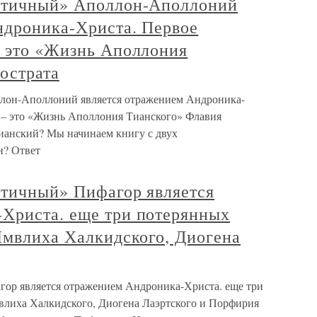
античный» Аполлон-Аполлоний
ндроника-Христа. Первое
– это «Жизнь Аполлония
острата
лон-Аполлоний является отражением Андроника-
 – это «Жизнь Аполлония Тианского» Флавия
ианский? Мы начинаем книгу с двух
н? Ответ
нтичный» Пифагор является
Христа. еще три потерянных
Ямвлиха Халкидского, Диогена
гор является отражением Андроника-Христа. еще три
влиха Халкидского, Диогена Лаэртского и Порфирия