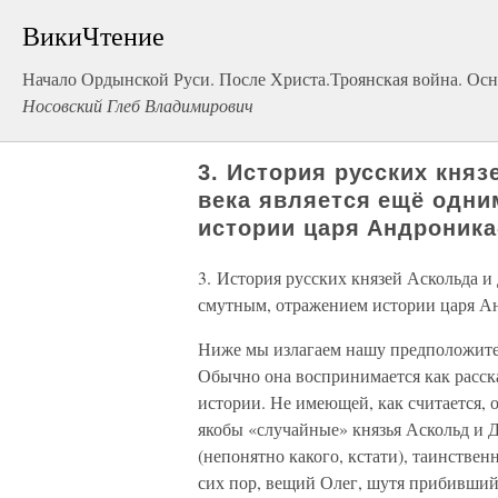
ВикиЧтение
Начало Ордынской Руси. После Христа.Троянская война. Осн
Носовский Глеб Владимирович
3. История русских княз
века является ещё одни
истории царя Андроника
3. История русских князей Аскольда и 
смутным, отражением истории царя А
Ниже мы излагаем нашу предположите
Обычно она воспринимается как расск
истории. Не имеющей, как считается, 
якобы «случайные» князья Аскольд и Д
(непонятно какого, кстати), таинствен
сих пор, вещий Олег, шутя прибивший 