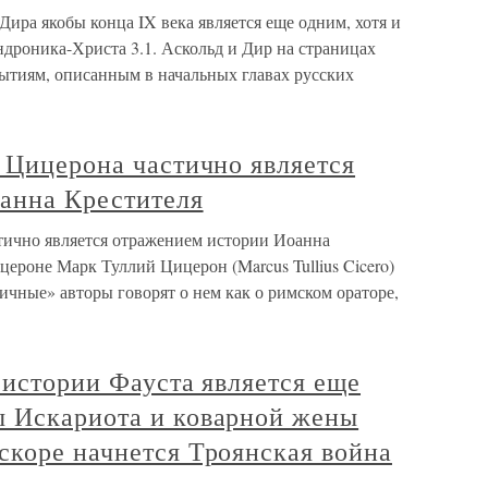
Дира якобы конца IX века является еще одним, хотя и
дроника-Христа 3.1. Аскольд и Дир на страницах
ытиям, описанным в начальных главах русских
 Цицерона частично является
анна Крестителя
тично является отражением истории Иоанна
цероне Марк Туллий Цицерон (Marcus Tullius Cicero)
тичные» авторы говорят о нем как о римском ораторе,
 истории Фауста является еще
 Искариота и коварной жены
скоре начнется Троянская война