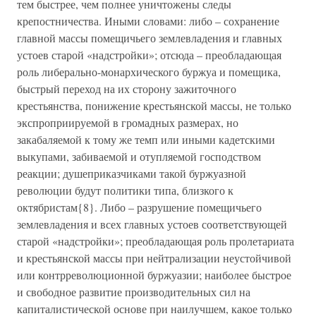
тем быстрее, чем полнее уничтожены следы
крепостничества. Иными словами: либо – сохранение
главной массы помещичьего землевладения и главных
устоев старой «надстройки»; отсюда – преобладающая
роль либерально-монархического буржуа и помещика,
быстрый переход на их сторону зажиточного
крестьянства, понижение крестьянской массы, не только
экспроприируемой в громадных размерах, но
закабаляемой к тому же темп или иными кадетскими
выкупами, забиваемой и отупляемой господством
реакции; душеприказчиками такой буржуазной
революции будут политики типа, близкого к
октябристам{8}. Либо – разрушение помещичьего
землевладения и всех главных устоев соответствующей
старой «надстройки»; преобладающая роль пролетариата
и крестьянской массы при нейтрализации неустойчивой
или контрреволюционной буржуазии; наиболее быстрое
и свободное развитие производительных сил на
капиталистической основе при наилучшем, какое только