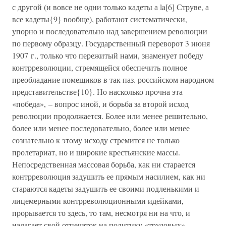
с другой (и вовсе не одни только кадеты а la[6] Струве, а
все кадеты{9} вообще), работают систематически,
упорно и последовательно над завершением революции
по первому образцу. Государственный переворот 3 июня
1907 г., только что пережитый нами, знаменует победу
контрреволюции, стремящейся обеспечить полное
преобладание помещиков в так паз. российском народном
представительстве{10}. Но насколько прочна эта
«победа», – вопрос иной, и борьба за второй исход
революции продолжается. Более или менее решительно,
более или менее последовательно, более или менее
сознательно к этому исходу стремится не только
пролетариат, но и широкие крестьянские массы.
Непосредственная массовая борьба, как ни старается
контрреволюция задушить ее прямым насилием, как ни
стараются кадеты задушить ее своими подленькими и
лицемерными контрреволюционными идейками,
прорывается то здесь, то там, несмотря ни на что, и
налагает свой отпечаток на политику «трудовых»,