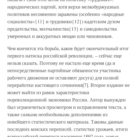
народнических партий, хотя верхи мелкобуржуазных
политиков несомненно заражены (особенно «народные
социалисты»{11} и трудовики{12}) кадетским духом
предательства, молчалинства{13} и самодовольства
умеренных и аккуратных мещан или чиновников.
Чем кончится эта борьба, каков будет окончательный итог
первого натиска российской революции, – сейчас еще
нельзя сказать. Поэтому не настало еще время (да и
непосредственные партийные обязанности участника
рабочего движения не оставляют досуга) для полной
переработки настоящего сочинения[7]. Второе издание не
может выйти из рамок характеристики
пореволюционной экономики России. Автор вынужден
был ограничиться просмотром и исправлением текста, а
также
самыми необходимыми
дополнениями из
новейшего статистического материала. Таковы данные
последних конских переписей, статистки урожаев, итоги
всероссийской переписи населения 1897 года,
новые