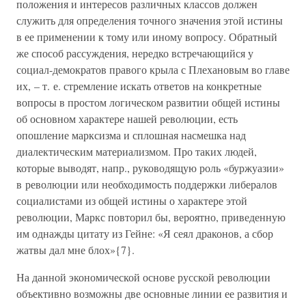
положения и интересов различных классов должен
служить для определения точного значения этой истины
в ее применении к тому или иному вопросу. Обратный
же способ рассуждения, нередко встречающийся у
социал-демократов правого крыла с Плехановым во главе
их, – т. е. стремление искать ответов на конкретные
вопросы в простом логическом развитии общей истины
об основном характере нашей революции, есть
опошление марксизма и сплошная насмешка над
диалектическим материализмом. Про таких людей,
которые выводят, напр., руководящую роль «буржуазии»
в революции или необходимость поддержки либералов
социалистами из общей истины о характере этой
революции, Маркс повторил бы, вероятно, приведенную
им однажды цитату из Гейне: «Я сеял драконов, а сбор
жатвы дал мне блох»{7}.
На данной экономической основе русской революции
объективно возможны две основные линии ее развития и