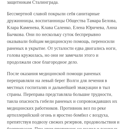
защитникам Сталинграда.
Бессмертной славой покрыли себя санитарные
дружинницы, воспитанницы Общества Тамара Белова,
Клара Каменева, Клава Саленко, Елена Юричева, Анна
Бычкова. Они по нескольку суток беспрерывно
оказывали бойцам медицинскую помощь, переносили
раненых в укрытие. От усталости едва двигались ноги,
голова кружилась, но они не замечали этого и
продолжали свое благородное дело.
После оказания медицинской помощи раненых
переправляли на левый берег Волги для лечения в
местных госпиталях и дальнейшей эвакуации в тыл
страны. Переправа представляла большие трудности,
таила опасность гибели раненых и сопровождавших их
медицинских работников. Противник вел по реке
артиллерийский огонь и яростно бомбил с воздуха,
препятствуя подвозу свежих резервов, продовольствия и
боеприпасов. При этом противник не щадил и раненых.