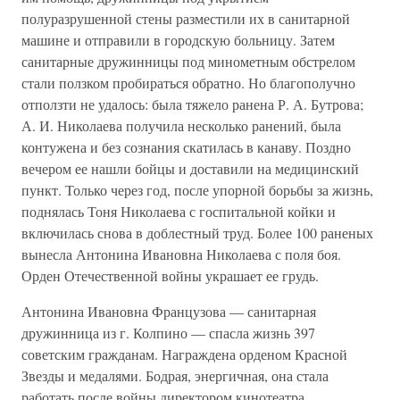
полуразрушенной стены разместили их в санитарной
машине и отправили в городскую больницу. Затем
санитарные дружинницы под минометным обстрелом
стали ползком пробираться обратно. Но благополучно
отползти не удалось: была тяжело ранена Р. А. Бутрова;
А. И. Николаева получила несколько ранений, была
контужена и без сознания скатилась в канаву. Поздно
вечером ее нашли бойцы и доставили на медицинский
пункт. Только через год, после упорной борьбы за жизнь,
поднялась Тоня Николаева с госпитальной койки и
включилась снова в доблестный труд. Более 100 раненых
вынесла Антонина Ивановна Николаева с поля боя.
Орден Отечественной войны украшает ее грудь.
Антонина Ивановна Французова — санитарная
дружинница из г. Колпино — спасла жизнь 397
советским гражданам. Награждена орденом Красной
Звезды и медалями. Бодрая, энергичная, она стала
работать после войны директором кинотеатра.