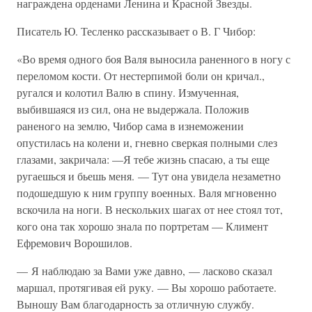
награждена орденами Ленина и Красной Звезды.
Писатель Ю. Тесленко рассказывает о В. Г Чибор:
«Во время одного боя Валя выносила раненного в ногу с
переломом кости. От нестерпимой боли он кричал.,
ругался и колотил Валю в спину. Измученная,
выбившаяся из сил, она не выдержала. Положив
раненого на землю, Чибор сама в изнеможении
опустилась на колени и, гневно сверкая полными слез
глазами, закричала: —Я тебе жизнь спасаю, а ты еще
ругаешься и бьешь меня. — Тут она увидела незаметно
подошедшую к ним группу военных. Валя мгновенно
вскочила на ноги. В нескольких шагах от нее стоял тот,
кого она так хорошо знала по портретам — Климент
Ефремович Ворошилов.
— Я наблюдаю за Вами уже давно, — ласково сказал
маршал, протягивая ей руку. — Вы хорошо работаете.
Выношу Вам благодарность за отличную службу.