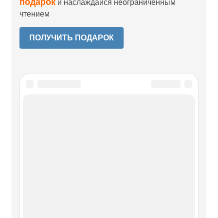
подарок
и наслаждайся неограниченным
чтением
ПОЛУЧИТЬ ПОДАРОК
Читайте также
Глава 33. В отрядах
Глава 33. В отрядах В селе Собычин, у Петра Петровича
Вершигоры, мы оставались до утра 5 января нового, 1944
года. Тут и праздник встречали.Соединение Вершигоры
первым из партизанских соединений уходило в дальний
рейд. Затем должны были двинуться М. И. Наумов, С. А.
Олексенко, А.