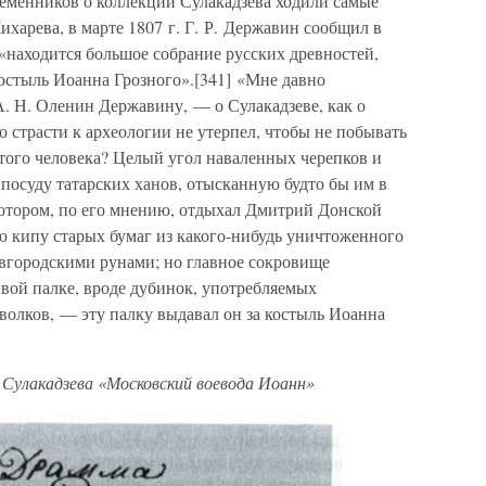
еменников о коллекции Сулакадзева ходили самые
ихарева, в марте 1807 г. Г. Р. Державин сообщил в
 «находится большое собрание русских древностей,
остыль Иоанна Грозного».[341] «Мне давно
А. Н. Оленин Державину, — о Сулакадзеве, как о
о страсти к археологии не утерпел, чтобы не побывать
 этого человека? Целый угол наваленных черепков и
 посуду татарских ханов, отысканную будто бы им в
котором, по его мнению, отдыхал Дмитрий Донской
ю кипу старых бумаг из какого-нибудь уничтоженного
овгородскими рунами; но главное сокровище
ивой палке, вроде дубинок, употребляемых
волков, — эту палку выдавал он за костыль Иоанна
 Сулакадзева «Московский воевода Иоанн»