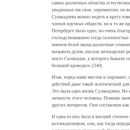
самых различных областях естествозна
увиденных им снов, хиромантии; он ве
Сулакадзева можно видеть в кругу из
членов научных обществ, но в то же в
Петербурге было одно, но очень благо
господствовавшею тогда склонностью 
именем
белой магии
различные сочине
вызывать духов, писали аптекарские р
некто Салакидзи, у которого бывали со
большой крокодил».[340]
Итак, перед нами мистик и хиромант, 
действий даже такой экзотический для 
Это была одна жизнь Сулакадзева. Но 
личности этого человека. Помимо зан
других интересов. Они составляли как
И одна из них была в высшей степени 
коллекционером, или, как тогда неред