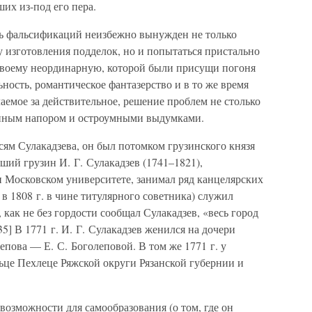
их из-под его пера.
ль фальсификаций неизбежно вынужден не только
 изготовления подделок, но и попытаться пристально
-своему неординарную, которой были присущи погоня
ность, романтическое фантазерство и в то же время
аемое за действительное, решение проблем не столько
енным напором и остроумными выдумками.
ям Сулакадзева, он был потомком грузинского князя
вший грузин И. Г. Сулакадзев (1741–1821),
и Московском университете, занимал ряд канцелярских
я в 1808 г. в чине титулярного советника) служил
как не без гордости сообщал Сулакадзев, «весь город
35] В 1771 г. И. Г. Сулакадзев женился на дочери
епова — Е. С. Боголеповой. В том же 1771 г. у
ьце Пехлеце Ряжской округи Рязанской губернии и
возможности для самообразования (о том, где он