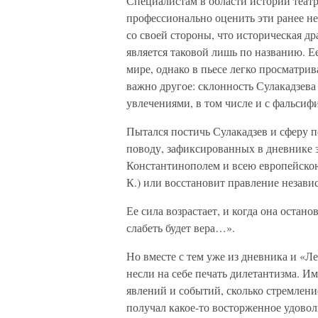
Специалистам в области истории театр
профессионально оценить эти ранее н
со своей стороны, что историческая д
является таковой лишь по названию. Е
мире, однако в пьесе легко просматри
важно другое: склонность Сулакадзева
увлечениями, в том числе и с фальси
Пытался постичь Сулакадзев и сферу 
поводу, зафиксированных в дневнике за
Константинополем и всею европейскою
К.) или восстановит правление незави
Ее сила возрастает, и когда она остано
слабеть будет вера…».
Но вместе с тем уже из дневника и «Л
несли на себе печать дилетантизма. Им
явлений и событий, сколько стремление
получал какое-то восторженное удовол