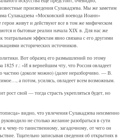
ального искусства еще предстоит, очевидно,
еизвестные произведения Сулакадзева. Мы же заметим
рама Сулакадзева «Московский воевода Иоанн»
е герои живут и действуют все в том же мифическом
ваются и бытовые реалии начала XIX в. Для нас же
 к театральным эффектам явно связана с его другими
фикациями исторических источников.
политики. Вот образец его размышлений по этому
 1825 г.: «И я вернейшим чту, что Россия овладеет
 частию (доколе можно) (далее неразборчиво. — В.
симое…, а потом, усилясь, овладеет всем возможным.
вит рост свой — тогда страсть укрепляться будет, но
етописца» видно, что увлечения Сулакадзева неизменно
 руководило не столько желание разобраться в сути
 к чему-то таинственному, загадочному, от чего он
ьствие. Тщательно записывая сведения об открытиях в