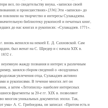
тери вел, по свидетельству внука, «записки своей
твованиях и происшествиях».[336] Эти «записки» до
ни повлияли на творчество и интересы Сулакадзева.
значительную библиотеку рукописей и печатных книг,
дших до нас книгах и рукописях: «Сулакадзев. 1771».
 г. вновь женился на некоей Е. Д. Сахновской. Сам
ардии, был женат на С. Шредер и с начала XIX в.
 1832 г.
ал неуемную жажду познания и интерес к различным
апример, занялся сбором сведений о «воздушных
Продолжая увлечения отца, Сулакадзев активно
ми и рукописями. В течение многих лет он
ник, а затем «Летописец» наиболее интересных
иеся фрагменты за 20-е гг. XIX в. позволяют
 во многом уникальных документах эпохи. Так,
от ума» А. С. Грибоедова, он записал: «Притом есть и