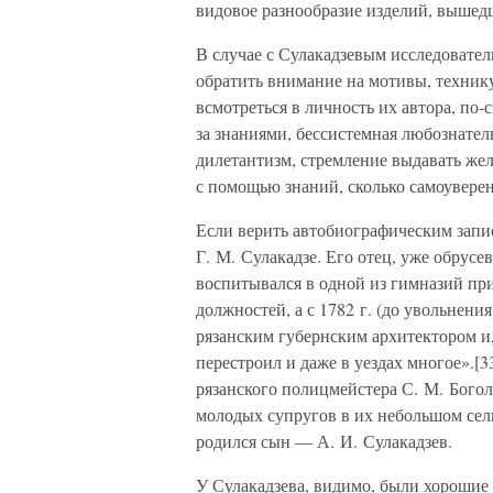
видовое разнообразие изделий, вышедш
В случае с Сулакадзевым исследовате
обратить внимание на мотивы, технику
всмотреться в личность их автора, по
за знаниями, бессистемная любознатель
дилетантизм, стремление выдавать жел
с помощью знаний, сколько самоувер
Если верить автобиографическим запис
Г. М. Сулакадзе. Его отец, уже обрусе
воспитывался в одной из гимназий пр
должностей, а с 1782 г. (до увольнени
рязанским губернским архитектором и, 
перестроил и даже в уездах многое».[3
рязанского полицмейстера С. М. Богол
молодых супругов в их небольшом сел
родился сын — А. И. Сулакадзев.
У Сулакадзева, видимо, были хорошие 