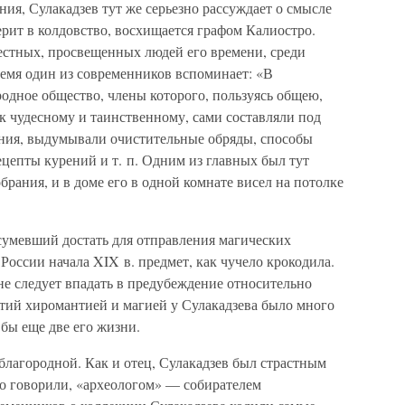
ния, Сулакадзев тут же серьезно рассуждает о смысле
рит в колдовство, восхищается графом Калиостро.
вестных, просвещенных людей его времени, среди
ремя один из современников вспоминает: «В
родное общество, члены которого, пользуясь общею,
к чудесному и таинственному, сами составляли под
ния, выдумывали очистительные обряды, способы
ецепты курений и т. п. Одним из главных был тут
брания, и в доме его в одной комнате висел на потолке
сумевший достать для отправления магических
России начала XIX в. предмет, как чучело крокодила.
не следует впадать в предубеждение относительно
ятий хиромантией и магией у Сулакадзева было много
 бы еще две его жизни.
благородной. Как и отец, Сулакадзев был страстным
ко говорили, «археологом» — собирателем