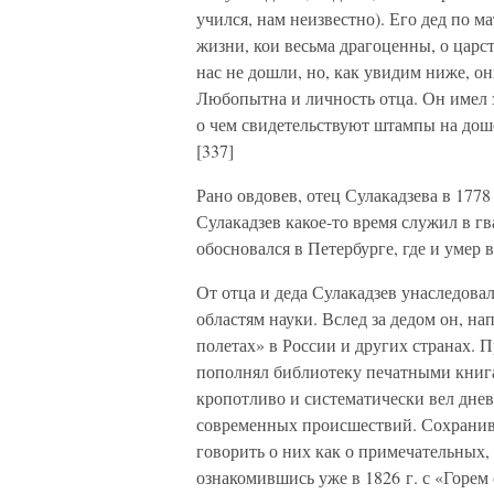
учился, нам неизвестно). Его дед по ма
жизни, кои весьма драгоценны, о царс
нас не дошли, но, как увидим ниже, о
Любопытна и личность отца. Он имел 
о чем свидетельствуют штампы на доше
[337]
Рано овдовев, отец Сулакадзева в 1778
Сулакадзев какое-то время служил в гв
обосновался в Петербурге, где и умер в
От отца и деда Сулакадзев унаследов
областям науки. Вслед за дедом он, н
полетах» в России и других странах. 
пополнял библиотеку печатными книга
кропотливо и систематически вел днев
современных происшествий. Сохранивш
говорить о них как о примечательных,
ознакомившись уже в 1826 г. с «Горем 