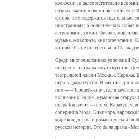
колкости», а далее мстительно вспоми
разных званий людьми оказанные».[338
автора, зато содержатся тщательные, с
иностранных) о политических событиях
астрономии, химии, физике, мореплава
музыке, живописи, книгопечатании. Ка
которые бы не интересовали Сулакадзе
Среди многочисленных увлечений Сула
интерес к театральному искусству. Дн
театральной жизни Москвы, Парижа, Бе
перо в драматургии. Известны три пье
них — «Чародей-жид», где в качестве
волшебник Эллим, куманская старуха 
опера Карачун» — волхв Карачун, чаро
соперница Мода, Кикимора, варяжский 
мире колдовства и романтической любв
русской истории. Это была драма «Мо