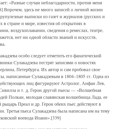
нает: «Разные случаи неблагодарности, против меня
] Впрочем, здесь не много записей о личной жизни
крупулезные выписки из газет и журналов (русских и
 в стране и мире, известия об открытиях в
нии, воздухоплавании, сведения о ремеслах, театре,
жется, нет ни одной области знаний и искусств,
ва.
кадзева особо следует отметить его фанатический
евники Сулакадзева пестрят записями о новостях
рлина, Петербурга. Их автор и сам пробовал свое
сы, написанные Сулакадзевым в 1804–1805 гг. Одна из
 действующих лиц фигурируют Астролог, Анфан Лев,
Сивилла и т. д. Герои другой пьесы — «Волшебная
дей Полкан, молодая славянская волшебница Лада, ее
рыцарь Преал и др. Герои обеих пьес действуют в
и. Третья пьеса Сулакадзева была написана им на тему
сковский воевода Иоанн».[339]