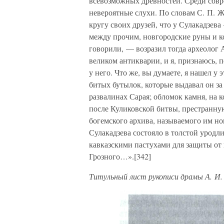
всевозможных древностей. Среди совр
невероятные слухи. По словам С. П. Ж
кругу своих друзей, что у Сулакадзева
между прочим, новгородские руны и к
говорили, — возразил тогда археолог 
великом антикварии, и я, признаюсь, п
у него. Что же, вы думаете, я нашел у
битых бутылок, которые выдавал он за
развалинах Сарая; обломок камня, на 
после Куликовской битвы, престранну
богемского архива, называемого им н
Сулакадзева состояло в толстой уродл
кавказскими пастухами для защиты от 
Грозного…».[342]
Титульный лист рукописи драмы А. И.