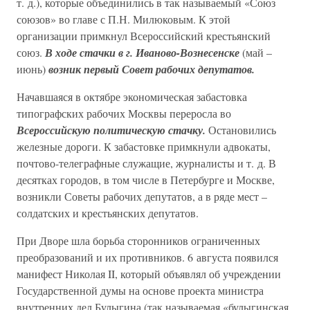
т. д.), которые объединились в так называемый «Союз
союзов» во главе с П.Н. Милюковым. К этой
организации примкнул Всероссийский крестьянский
союз.
В ходе стачки в г. Иваново-Вознесенске
(май –
июнь)
возник первый Совет рабочих депутатов.
Начавшаяся в октябре экономическая забастовка
типографских рабочих Москвы переросла во
Всероссийскую политическую стачку.
Остановились
железные дороги. К забастовке примкнули адвокаты,
почтово-телеграфные служащие, журналисты и т. д. В
десятках городов, в том числе в Петербурге и Москве,
возникли Советы рабочих депутатов, а в ряде мест –
солдатских и крестьянских депутатов.
При Дворе шла борьба сторонников ограниченных
преобразований и их противников. 6 августа появился
манифест Николая II, который объявлял об учреждении
Государственной думы на основе проекта министра
внутренних дел Булыгина (так называемая «булыгинская