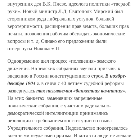
внутренних дел В.К. Плеве, идеолога политики «твердой
руки». Новый министр Л.Д. Святополк-Мирский был
сторонником ряда либеральных уступок: большей
веротерпимости, расширения прав земств, больших прав
печати, позволения рабочим обсуждать экономические
вопросы и т. д. Однако его предложения были
отвергнуты Николаем II.
Одновременно шел процесс «полевения» земского
движения. На земских собраниях звучали призывы к
введению в России конституционного строя.
В ноябре-
декабре 1904 г.
в связи с 40-летием судебной реформы
развернулась
так называемая «банкетная кампания».
На этих банкетах, заменявших запрещенные
политические собрания, с участием радикально-
демократической интеллигенции принимались
резолюции с требованием конституции и созыва
Учредительного собрания. Недовольство подогревалось
военными неудачами царизма. И хотя эти люди не желали