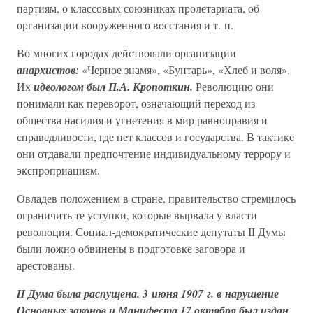
партиям, о классовых союзниках пролетариата, об
организации вооруженного восстания и т. п.
Во многих городах действовали организации
анархистов:
«Черное знамя», «Бунтарь», «Хлеб и воля».
Их
идеологом был П.А. Кропоткин.
Революцию они
понимали как переворот, означающий переход из
общества насилия и угнетения в мир равноправия и
справедливости, где нет классов и государства. В тактике
они отдавали предпочтение индивидуальному террору и
экспроприациям.
Овладев положением в стране, правительство стремилось
ограничить те уступки, которые вырвала у власти
революция. Социал-демократические депутаты II Думы
были ложно обвинены в подготовке заговора и
арестованы.
II Дума была распущена. 3 июня 1907 г. в нарушение
Основных законов и Манифеста 17 октября был издан