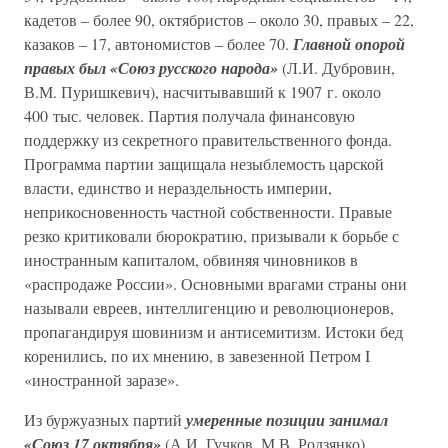
кадетов – более 90, октябристов – около 30, правых – 22,
казаков – 17, автономистов – более 70.
Главной опорой
правых был «Союз русского народа»
(Л.И. Дубровин,
В.М. Пуришкевич), насчитывавший к 1907 г. около
400 тыс. человек. Партия получала финансовую
поддержку из секретного правительственного фонда.
Программа партии защищала незыблемость царской
власти, единство и нераздельность империи,
неприкосновенность частной собственности. Правые
резко критиковали бюрократию, призывали к борьбе с
иностранным капиталом, обвиняя чиновников в
«распродаже России». Основными врагами страны они
называли евреев, интеллигенцию и революционеров,
пропагандируя шовинизм и антисемитизм. Истоки бед
коренились, по их мнению, в завезенной Петром I
«иностранной заразе».
Из буржуазных партий
умеренные позиции занимал
«Союз 17 октября»
(А.И. Гучков, М.В. Родзянко).