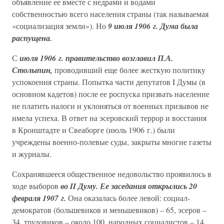
объявление ее вместе с недрами и водами
собственностью всего населения страны (так называемая
«социализация земли»). Но
9 июля 1906 г. Дума была
распущена.
С
июля 1906 г. правительство возглавил П.А.
Столыпин,
проводивший еще более жесткую политику
успокоения страны. Попытка части депутатов I Думы (в
основном кадетов) после ее роспуска призвать население
не платить налоги и уклоняться от военных призывов не
имела успеха. В ответ на эсеровский террор и восстания
в Кронштадте и Свеаборге (июль 1906 г.) были
учреждены военно-полевые суды, закрыты многие газеты
и журналы.
Сохранявшееся общественное недовольство проявилось в
ходе выборов
во II Думу. Ее заседания открылись 20
февраля 1907 г.
Она оказалась более левой: социал-
демократов (большевиков и меньшевиков) – 65, эсеров –
34, трудовиков – около 100, народных социалистов – 14,