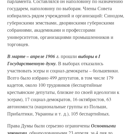
парламента. Составлялся он наполовину по назначению
государем, наполовину по выборам. Члены Совета
избирались рядом учреждений и организаций: Синодом,
губернскими земствами, дворянскими губернскими
собраниями, академиками и профессорами
университетов, организациями промышленников и
торговцев.
В марте – апреле 1906 г.
прошли
выборы в I
Государственную думу.
В выборах отказались
участвовать эсеры и социал-демократы – большевики.
Всего было избрано 499 депутатов, в том числе 179
кадетов, около 100 трудовиков (беспартийные
крестьянские депутаты, близкие по своей идеологии к
эсерам), 17 социал-демократов, 16 октябристов, 63
автономиста (национальные группы из Польши,
Прибалтики, Украины и т. д.), 105 беспартийных.
Права Думы были серьезно ограничены
Основными
законами,
обнародованными 23 апреля, за 4 дня до