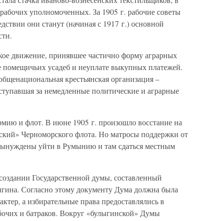
 рабочих уполномоченных. За 1905 г. рабочие советы
дствии они станут (начиная с 1917 г.) основной
сти.
ское движение, принявшее частично форму аграрных
ме помещичьих усадеб и неуплате выкупных платежей.
 общенациональная крестьянская организация –
ступавшая за немедленные политические и аграрные
мию и флот. В июне 1905 г. произошло восстание на
ский» Черноморского флота. Но матросы поддержки от
 вынуждены уйти в Румынию и там сдаться местным
о создании Государственной думы, составленный
ыгина. Согласно этому документу Дума должна была
ктер, а избирательные права предоставлялись в
очих и батраков. Вокруг «булыгинской» Думы