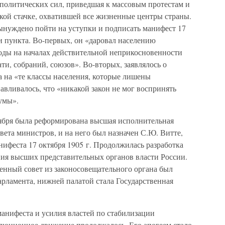
 политических сил, приведшая к массовым протестам и
кой стачке, охватившей все жизненные центры страны.
ынуждено пойти на уступки и подписать манифест 17
и пункта. Во-первых, он «даровал населению
оды на началах действительной неприкосновенности
ати, собраний, союзов». Во-вторых, заявлялось о
 на «те классы населения, которые лишены
навливалось, что «никакой закон не мог воспринять
умы».
тября была реформирована высшая исполнительная
вета министров, и на него был назначен С.Ю. Витте,
анифеста 17 октября 1905 г. Продолжилась разработка
ия высших представительных органов власти России.
твенный совет из законосовещательного органа был
рламента, нижней палатой стала Государственная
манифеста и усилия властей по стабилизации
олюционное движение продолжалось. Его апогеем стало