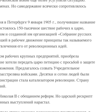
менах. Но самодержавие всячески сопротивлялось
 в Петербурге 9 января 1905 г., получившие название
состоялось 150-тысячное шествие рабочих к царю,
ом и созданной им организацией «Собрание русских
вшей в рабочее движение принципы так называемого
твлечения его от революционных идей.
ом рабочих крупных предприятий, приобрела
ие хотели передать царю петицию с просьбой о защите
ложения. Предлагалось созвать Учредительное
расстреляна войсками. Десятки и сотни людей были
монстрации стала катализатором революции. Страну
ний.
 Николая II с обещанием реформ. Но царский рескрипт
онных выступлений нарастал.
тала стачка иваново-вознесенских текстильщиков, в