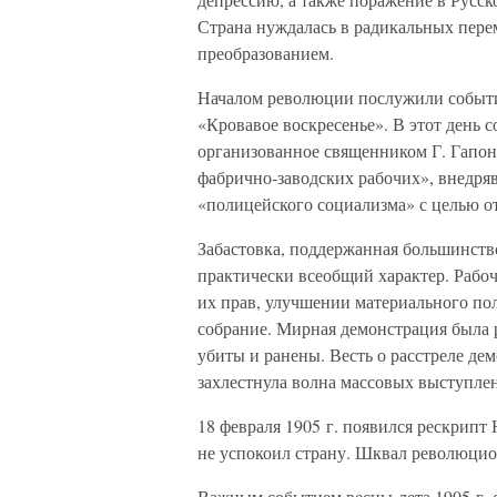
Страна нуждалась в радикальных пере
преобразованием.
Началом революции послужили события
«Кровавое воскресенье». В этот день 
организованное священником Г. Гапон
фабрично-заводских рабочих», внедря
«полицейского социализма» с целью о
Забастовка, поддержанная большинств
практически всеобщий характер. Рабоч
их прав, улучшении материального по
собрание. Мирная демонстрация была 
убиты и ранены. Весть о расстреле де
захлестнула волна массовых выступле
18 февраля 1905 г. появился рескрипт
не успокоил страну. Шквал революци
Важным событием весны-лета 1905 г. с