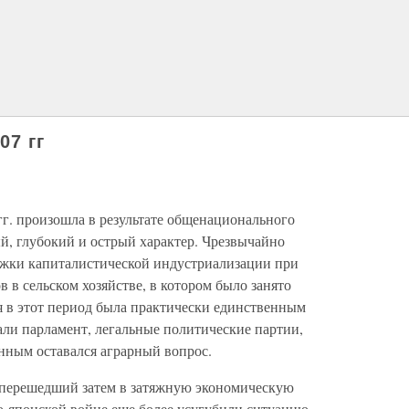
07 гг
гг. произошла в результате общенационального
й, глубокий и острый характер. Чрезвычайно
ржки капиталистической индустриализации при
 в сельском хозяйстве, в котором было занято
я в этот период была практически единственным
вали парламент, легальные политические партии,
нным оставался аграрный вопрос.
 перешедший затем в затяжную экономическую
о-японской войне еще более усугубили ситуацию.