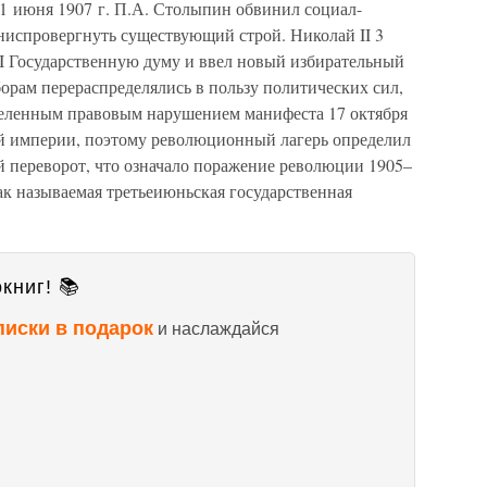
 1 июня 1907 г. П.А. Столыпин обвинил социал-
ниспровергнуть существующий строй. Николай II 3
II Государственную думу и ввел новый избирательный
борам перераспределялись в пользу политических сил,
деленным правовым нарушением манифеста 17 октября
ой империи, поэтому революционный лагерь определил
й переворот, что означало поражение революции 1905–
так называемая третьеиюньская государственная
книг! 📚
писки в подарок
и наслаждайся