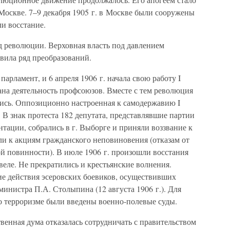
Москве. 7–9 декабря 1905 г. в Москве были сооружены
и восстание.
д революции. Верховная власть под давлением
ила ряд преобразований.
арламент, и 6 апреля 1906 г. начала свою работу I
ана деятельность профсоюзов. Вместе с тем революция
ись. Оппозиционно настроенная к самодержавию I
 В знак протеста 182 депутата, представлявшие партии
тации, собрались в г. Выборге и приняли воззвание к
ли к акциям гражданского неповиновения (отказам от
й повинности). В июле 1906 г. произошли восстания
веле. Не прекратились и крестьянские волнения.
е действия эсеровских боевиков, осуществивших
инистра П.А. Столыпина (12 августа 1906 г.). Для
о терроризме были введены военно-полевые суды.
ственная дума отказалась сотрудничать с правительством