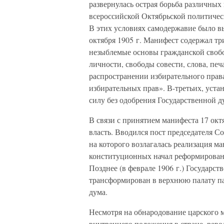
развернулась острая борьба различных
всероссийской Октябрьской политичес
В этих условиях самодержавие было в
октября 1905 г. Манифест содержал тр
незыблемые основы гражданской своб
личности, свободы совести, слова, печ
распространении избирательного права
избирательных прав». В-третьих, уста
силу без одобрения Государственной д
В связи с принятием манифеста 17 ок
власть. Вводился пост председателя Со
на которого возлагалась реализация м
конституционных начал реформирован
Позднее (в феврале 1906 г.) Государс
трансформирован в верхнюю палату па
дума.
Несмотря на обнародование царского 
внутреннего положения в стране, рев