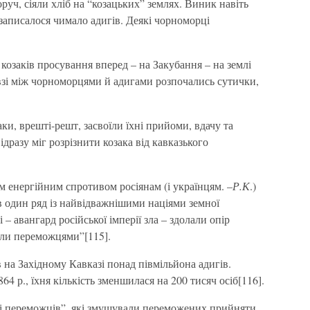
руч, сіяли хліб на “козацьких” землях. Виник навіть
записалося чимало адигів. Деякі чорноморці
козаків просування вперед – на Закубання – на землі
взі між чорноморцями й адигами розпочались сутички,
ки, врешті-решт, засвоїли їхні прийоми, вдачу та
відразу міг розрізнити козака від кавказького
їм енергійним спротивом росіянам (і українцям. –
Р.К
.)
в один ряд із найвідважнішими націями земної
 – авангард російської імперії зла – здолали опір
тали переможцями”[115].
в на Західному Кавказі понад півмільйона адигів.
64 р., їхня кількість зменшилася на 200 тисяч осіб[116].
лі переможців”, які змушували переможених прийняти