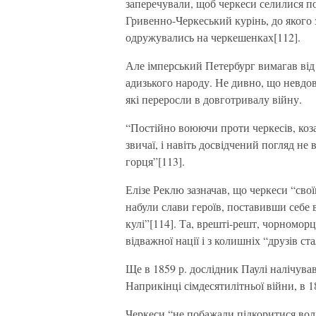
заперечували, щоб черкеси селилися по
Гривенно-Черкеський курінь, до якого 
одружувались на черкешенках[112].
Але імперський Петербург вимагав від 
адизького народу. Не дивно, що невдо
які переросли в довготривалу війну.
“Постійно воюючи проти черкесів, коза
звичаї, і навіть досвідчений погляд не 
горця”[113].
Елізе Реклю зазначав, що черкеси “сво
набули слави героїв, поставивши себе 
кулі”[114]. Та, врешті-решт, чорноморці
відважної нації і з колишніх “друзів с
Ще в 1859 р. дослідник Паулі налічува
Наприкінці сімдесятилітньої війни, в 18
Черкеси “не побажали підкоритися во