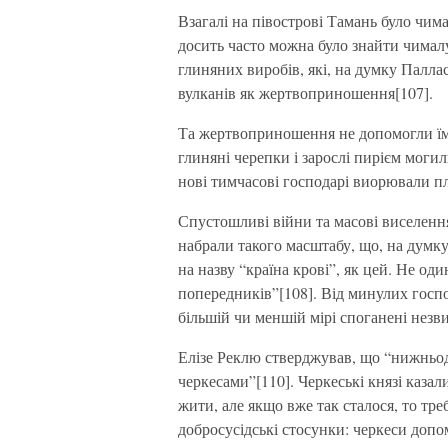
Взагалі на півострові Тамань було чим
досить часто можна було знайти чималу
глиняних виробів, які, на думку Палла
вулканів як жертвоприношення[107].
Та жертвоприношення не допомогли їм, 
глиняні черепки і зарослі пирієм могил
нові тимчасові господарі виорювали п
Спустошливі війни та масові виселення
набрали такого масштабу, що, на думку
на назву “країна крові”, як цей. Не оди
попередників”[108]. Від минулих госпо
більшій чи меншій мірі споганені незв
Елізе Реклю стверджував, що “нижньодн
черкесами”[110]. Черкеські князі казал
жити, але якщо вже так сталося, то тре
добросусідські стосунки: черкеси допом