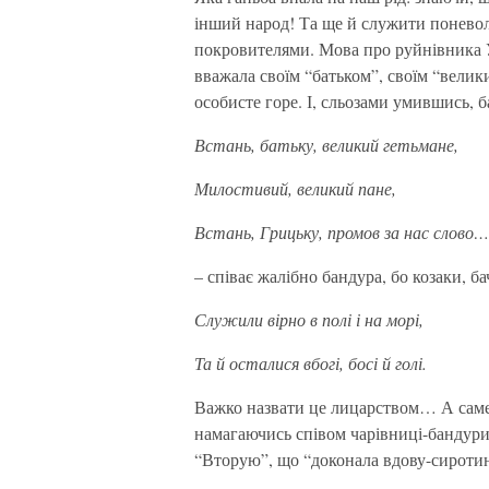
інший народ! Та ще й служити понево
покровителями. Мова про руйнівника У
вважала своїм “батьком”, своїм “велик
особисте горе. І, сльозами умившись, б
Встань, батьку, великий гетьмане,
Милостивий, великий пане,
Встань, Грицьку, промов за нас слово…
– співає жалібно бандура, бо козаки, ба
Служили вірно в полі і на морі,
Та й осталися вбогі, босі й голі.
Важко назвати це лицарством… А саме 
намагаючись співом чарівниці-бандури
“Вторую”, що “доконала вдову-сиротин