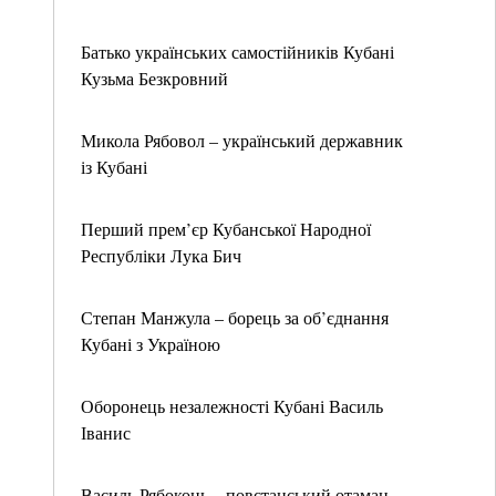
Батько українських самостійників Кубані
Кузьма Безкровний
Микола Рябовол – український державник
із Кубані
Перший прем’єр Кубанської Народної
Республіки Лука Бич
Степан Манжула – борець за об’єднання
Кубані з Україною
Оборонець незалежності Кубані Василь
Іванис
Василь Рябоконь – повстанський отаман