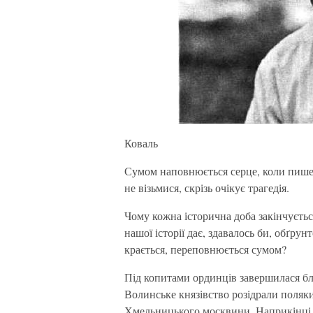
Коваль
Сумом наповнюється серце, коли пишеш
не візьмися, скрізь очікує трагедія.
Чому кожна історична доба закінчуєть
нашої історії дає, здавалось би, обґрун
крається, переповнюється сумом?
Під копитами ординців завершилася блис
Волинське князівство розідрали поляки
Хмельницького москвини. Наприкінці 1