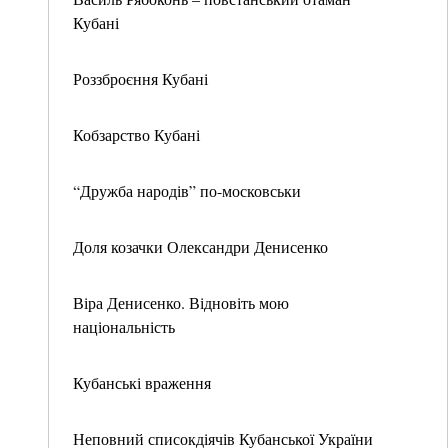
Кубані
Роззброєння Кубані
Кобзарство Кубані
“Дружба народів” по-московськи
Доля козачки Олександри Денисенко
Віра Денисенко. Відновіть мою
національність
Кубанські враження
Неповний списокдіячів Кубанської України