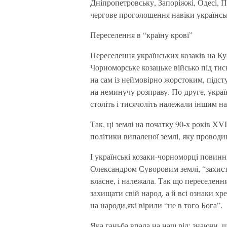
Дніпропетровську, Запоріжжі, Одесі, По
чергове проголошення навіки українс
Переселення в “країну крові”
Переселення українських козаків на Ку
Чорноморське козацьке військо під ти
на сам із неймовірно жорстоким, підс
на неминучу розправу. По-друге, украї
століть і тисячоліть належали іншим н
Так, ці землі на початку 90-х років X
політики випаленої землі, яку провод
І українські козаки-чорноморці повинн
Олександром Суворовим землі, “захисти
власне, і належала. Так що переселення
захищати свій народ, а й всі ознаки хр
на народи,які вірили “не в того Бога”.
Яка ганьба впала на наш рід: знаючи, 