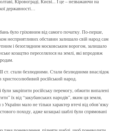
лтаві, Кіровограді, Києві... І це – незважаючи на
ької державності…
бань було гріховним від самого початку. По-перше,
ском несприятливих обставин залишало свій народ сам
тупним і безоглядним московським ворогом, залишало
нське козацтво переселялося на землі, які впродовж
ародам.
VIII ст. стали безлюдними. Стали безлюдними внаслідок
ив христосолюбивий російський народ.
і були закріпити російську перемогу, обжити випалені
ти” їх від “закубанських народів”, яким ця земля,
 з України мало не тільки характер втечі від обов’язку
естового походу, адже козацькі шаблі були спрямовані
що таке поневолення, підняти шаблі, щоб поневолити