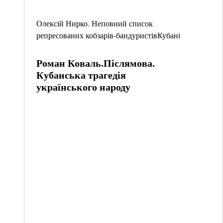
Олексій Нирко. Неповний список
репресованих кобзарів-бандуристівКубані
Роман Коваль.Післямова.
Кубанська трагедія
українського народу