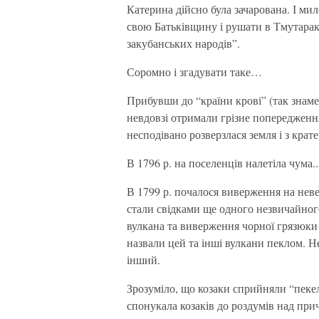
Катерина дійсно була зачарована. І м
свою Батьківщину і рушати в Тмутарака
закубанських народів”.
Соромно і згадувати таке…
Прибувши до “країни крові” (так знаме
невдовзі отримали грізне попередженн
несподівано розверзлася земля і з крат
В 1796 р. на поселенців налетіла чума..
В 1799 р. почалося виверження на неве
стали свідками ще одного незвичайног
вулкана та виверження чорної грязюки
назвали цей та інші вулкани пеклом. Не
інший.
Зрозуміло, що козаки сприйняли “пеке
спонукала козаків до роздумів над п