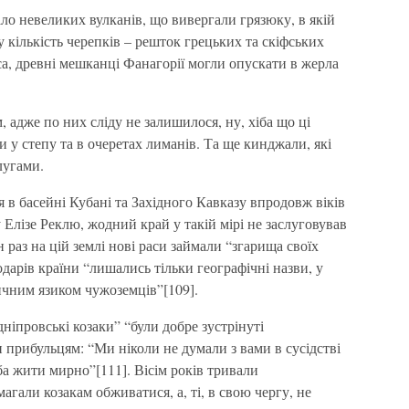
ало невеликих вулканів, що вивергали грязюку, в якій
 кількість черепків – решток грецьких та скіфських
са, древні мешканці Фанагорії могли опускати в жерла
адже по них сліду не залишилося, ну, хіба що ці
и у степу та в очеретах лиманів. Та ще кинджали, які
лугами.
 в басейні Кубані та Західного Кавказу впродовж віків
 Елізе Реклю, жодний край у такій мірі не заслуговував
н раз на цій землі нові раси займали “згарища своїх
дарів країни “лишались тільки географічні назви, у
ичним язиком чужоземців”[109].
іпровські козаки” “були добре зустрінуті
и прибульцям: “Ми ніколи не думали з вами в сусідстві
ба жити мирно”[111]. Вісім років тривали
агали козакам обживатися, а, ті, в свою чергу, не