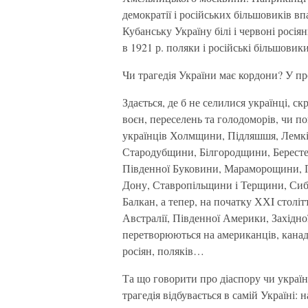
демократії і російських більшовиків вп
Кубанську Україну білі і червоні росі
в 1921 р. поляки і російські більшовики
Чи трагедія України має кордони? У про
Здається, де б не селилися українці, ск
воєн, переселень та голодоморів, чи пов
українців Холмщини, Підляшшя, Лемк
Стародубщини, Білгородщини, Берест
Південної Буковини, Мараморощини, Пр
Дону, Ставропільщини і Терщини, Сибі
Балкан, а тепер, на початку ХХI століт
Австралії, Південної Америки, Західно
перетворюються на американців, канадці
росіян, поляків…
Та що говорити про діаспору чи україн
трагедія відбувається в самій Україні