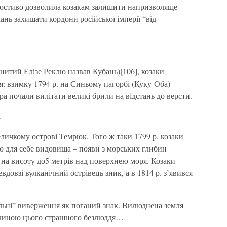
илостиво дозволила козакам залишити напризволяще
нь захищати кордони російської імперії “від
нитий Елізе Реклю назвав Кубань)[106], козаки
я: взимку 1794 р. на Синьому пагорбі (Куку-Оба)
ера почали вилітати великі брили на відстань до версти.
.
личкому острові Темрюк. Того ж таки 1799 р. козаки
о для себе видовища – появи з морських глибин
 на висоту до5 метрів над поверхнею моря. Козаки
вдовзі вулканічний острівець зник, а в 1814 р. з’явився
льні” виверження як поганий знак. Вилюднена земля
ричиною цього страшного безлюддя…