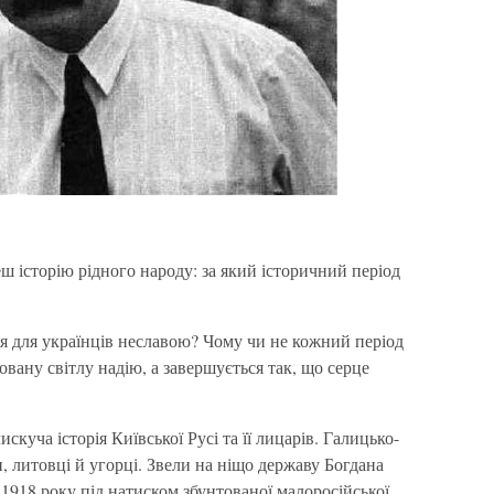
 історію рідного народу: за який історичний період
ся для українців неславою? Чому чи не кожний період
товану світлу надію, а завершується так, що серце
куча історія Київської Русі та її лицарів. Галицько-
, литовці й угорці. Звели на ніщо державу Богдана
918 року під натиском збунтованої малоросійської