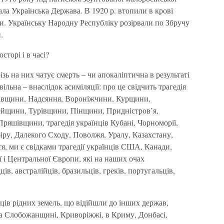
ала Українська Держава. В 1920 р. втопили в крові
яни. Українську Народну Республіку розірвали по Збручу
.
сторі і в часі?
різь на них чатує смерть – чи апокаліптична в результаті
ільна – внаслідок асиміляції: про це свідчить трагедія
івщини, Надсяння, Вороніжчини, Курщини,
ейщини, Турівщини, Пінщини, Придністров’я,
яшівщини, трагедія українців Кубані, Чорноморії,
ру, Далекого Сходу, Поволжя, Уралу, Казахстану,
тя, ми є свідками трагедії українців США, Канади,
ї і Центральної Європи, які на наших очах
в, австралійців, бразильців, греків, португальців,
ців рідних земель, що відійшли до інших держав,
: на Слобожанщині, Криворіжжі, в Криму, Донбасі,