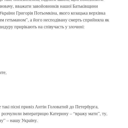
лювачу, вважати завойовників нашої Батьківщини
країни Григорія Потьомкіна, якого козацька верхівка
им гетьманом”, а його несподівану смерть сприйняла як
андуру прирікають на співучасть у злочині:
чте,
такі пісні привіз Антін Головатий до Петербурга,
 розчулили імператрицю Катерину – “вражу мати”, ту,
у” – нашу Україну.